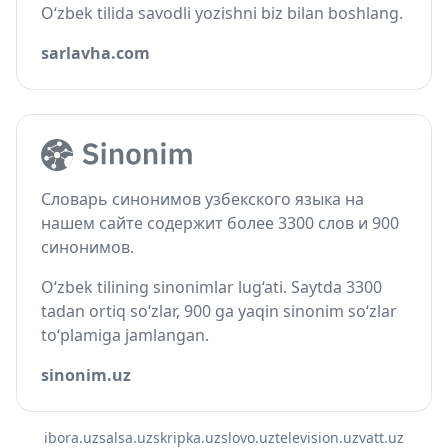
O‘zbek tilida savodli yozishni biz bilan boshlang.
sarlavha.com
Словарь синонимов узбекского языка на
нашем сайте содержит более 3300 слов и 900
синонимов.
O‘zbek tilining sinonimlar lug‘ati. Saytda 3300
tadan ortiq so‘zlar, 900 ga yaqin sinonim so‘zlar
to‘plamiga jamlangan.
sinonim.uz
ibora.uz
salsa.uz
skripka.uz
slovo.uz
television.uz
vatt.uz