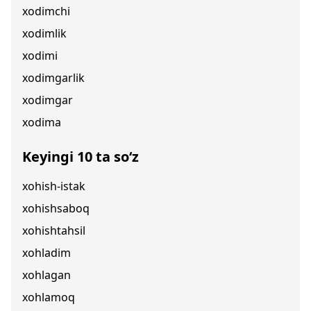
xodimchi
xodimlik
xodimi
xodimgarlik
xodimgar
xodima
Keyingi 10 ta so‘z
xohish-istak
xohishsaboq
xohishtahsil
xohladim
xohlagan
xohlamoq