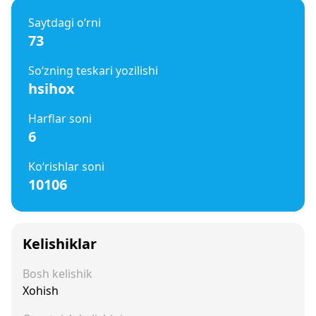
Saytdagi o‘rni
73
So‘zning teskari yozilishi
hsihox
Harflar soni
6
Ko‘rishlar soni
10106
Kelishiklar
Bosh kelishik
Xohish