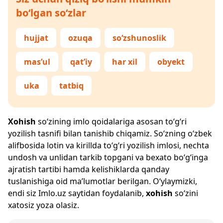
bo‘lgan so‘zlar
hujjat
ozuqa
so‘zshunoslik
mas’ul
qat’iy
har xil
obyekt
uka
tatbiq
Xohish
so‘zining imlo qoidalariga asosan to‘g‘ri
yozilish tasnifi bilan tanishib chiqamiz. So‘zning o‘zbek
alifbosida lotin va kirillda to‘g‘ri yozilish imlosi, nechta
undosh va unlidan tarkib topgani va bexato bo‘g‘inga
ajratish tartibi hamda kelishiklarda qanday
tuslanishiga oid ma’lumotlar berilgan. O‘ylaymizki,
endi siz
Imlo.uz
saytidan foydalanib,
xohish
so‘zini
xatosiz yoza olasiz.