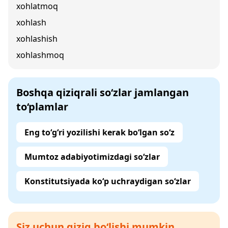
xohlatmoq
xohlash
xohlashish
xohlashmoq
Boshqa qiziqrali so‘zlar jamlangan
to‘plamlar
Eng to‘g‘ri yozilishi kerak bo‘lgan so‘z
Mumtoz adabiyotimizdagi so‘zlar
Konstitutsiyada ko‘p uchraydigan so‘zlar
Siz uchun qiziq bo‘lishi mumkin