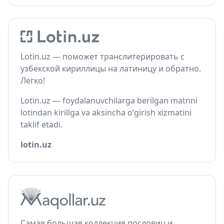
Lotin.uz — поможет транслитерировать с
узбекской кириллицы на латиницу и обратно.
Легко!
Lotin.uz — foydalanuvchilarga berilgan matnni
lotindan kirillga va aksincha o‘girish xizmatini
taklif etadi.
lotin.uz
Самая большая коллекция пословиц и