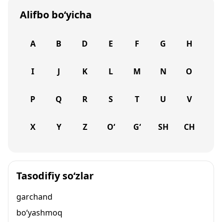
Alifbo bo‘yicha
A
B
D
E
F
G
H
I
J
K
L
M
N
O
P
Q
R
S
T
U
V
X
Y
Z
O‘
G‘
SH
CH
Tasodifiy so‘zlar
garchand
bo‘yashmoq