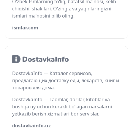
O‘zbek Ismlarning to‘liq, batafsil ma’nosi, kelib
chiqishi, shakllari. O‘zingiz va yaqinlaringizni
ismlari ma’nosini bilib oling.
ismlar.com
DostavkaInfo — Каталог сервисов,
предлагающих доставку еды, лекарств, книг и
товаров для дома.
DostavkaInfo — Taomlar, dorilar, kitoblar va
boshqa uy uchun kerakli bo‘lagan narsalarni
yetkazib berish xizmatlari bor servislar.
dostavkainfo.uz