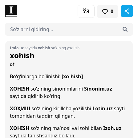
ЎЗ
0
Imlo.uz
saytida
xohish
so‘zining yozilishi
xohish
ot
Bo‘g‘inlarga bo‘linishi:
[xo-hish]
XOHISH
so‘zining sinonimlarini
Sinonim.uz
saytida qidirib ko‘ring.
ХОҲИШ
so‘zining kirillcha yozilishi
Lotin.uz
sayti
tomonidan taqdim qilingan.
XOHISH
so‘zining ma’nosi va izohi bilan
Izoh.uz
saytida tanishsangiz bo‘ladi.