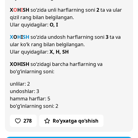
X
O
H
I
SH
so‘zida unli harflarning soni
2
ta va ular
qizil rang bilan belgilangan.
Ular quyidagilar:
O, I
X
O
H
I
SH
so‘zida undosh harflarning soni
3
ta va
ular ko‘k rang bilan belgilangan.
Ular quyidagilar:
X, H, SH
XOHISH
so‘zidagi barcha harflarning va
bo‘g‘inlarning soni:
unlilar: 2
undoshlar: 3
hamma harflar: 5
bo‘g‘inlarning soni: 2
278
Ro‘yxatga qo‘shish