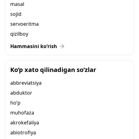
masal
sojid
servoeritma
qizilboy
Hammasini ko‘rish
Ko‘p xato qilinadigan so‘zlar
abbreviatsiya
abduktor
ho‘p
muhofaza
akrokefaliya
abiotrofiya