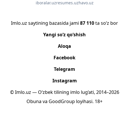
iboralar.uz
resumes.uz
havo.uz
Imlo.uz saytining bazasida jami
87 110
ta so‘z bor
Yangi so‘z qo‘shish
Aloqa
Facebook
Telegram
Instagram
© Imlo.uz — O‘zbek tilining imlo lug‘ati, 2014–2026
Obuna
va
GoodGroup
loyihasi.
18+