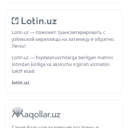
Lotin.uz — поможет транслитерировать с
узбекской кириллицы на латиницу и обратно.
Легко!
Lotin.uz — foydalanuvchilarga berilgan matnni
lotindan kirillga va aksincha o‘girish xizmatini
taklif etadi.
lotin.uz
Самая большая коллекция пословиц и