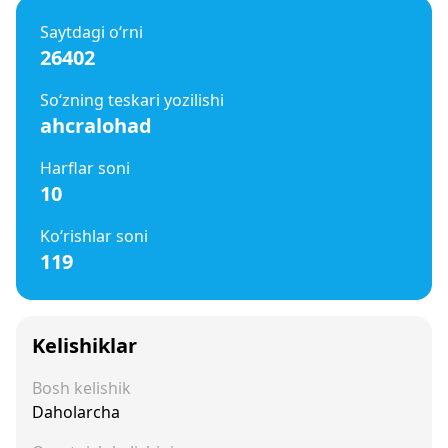
Saytdagi o‘rni
26402
So‘zning teskari yozilishi
ahcralohad
Harflar soni
10
Ko‘rishlar soni
119
Kelishiklar
Bosh kelishik
Daholarcha