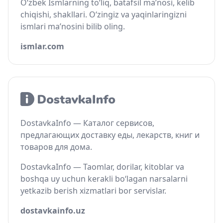
O‘zbek Ismlarning to‘liq, batafsil ma’nosi, kelib
chiqishi, shakllari. O‘zingiz va yaqinlaringizni
ismlari ma’nosini bilib oling.
ismlar.com
DostavkaInfo — Каталог сервисов,
предлагающих доставку еды, лекарств, книг и
товаров для дома.
DostavkaInfo — Taomlar, dorilar, kitoblar va
boshqa uy uchun kerakli bo‘lagan narsalarni
yetkazib berish xizmatlari bor servislar.
dostavkainfo.uz