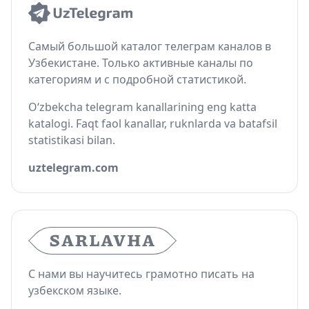
Самый большой каталог телеграм каналов в
Узбекистане. Только активные каналы по
категориям и с подробной статистикой.
O‘zbekcha telegram kanallarining eng katta
katalogi. Faqt faol kanallar, ruknlarda va batafsil
statistikasi bilan.
uztelegram.com
С нами вы научитесь грамотно писать на
узбекском языке.