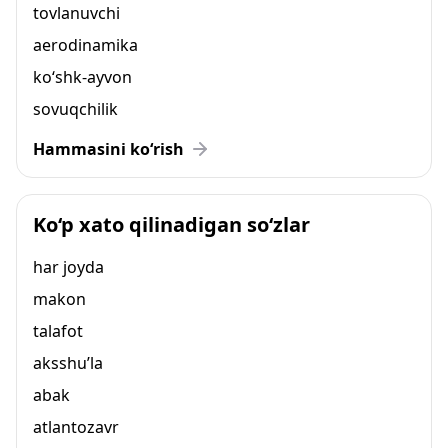
tovlanuvchi
aerodinamika
ko‘shk-ayvon
sovuqchilik
Hammasini ko‘rish
Ko‘p xato qilinadigan so‘zlar
har joyda
makon
talafot
aksshu’la
abak
atlantozavr