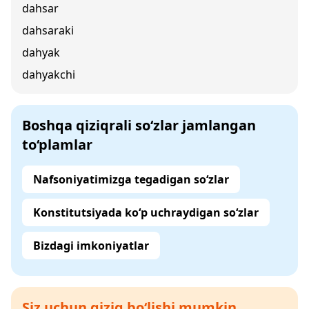
dahsar
dahsaraki
dahyak
dahyakchi
Boshqa qiziqrali so‘zlar jamlangan
to‘plamlar
Nafsoniyatimizga tegadigan so‘zlar
Konstitutsiyada ko‘p uchraydigan so‘zlar
Bizdagi imkoniyatlar
Siz uchun qiziq bo‘lishi mumkin