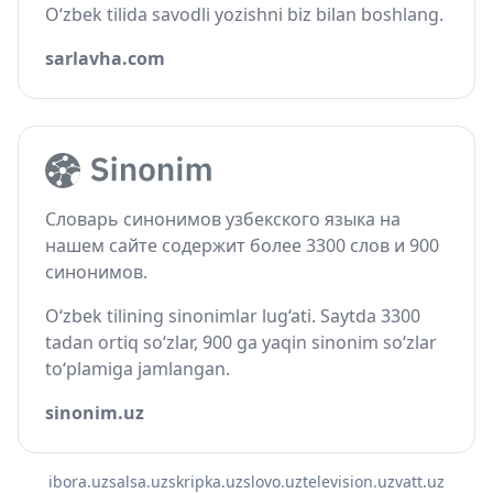
O‘zbek tilida savodli yozishni biz bilan boshlang.
sarlavha.com
Словарь синонимов узбекского языка на
нашем сайте содержит более 3300 слов и 900
синонимов.
O‘zbek tilining sinonimlar lug‘ati. Saytda 3300
tadan ortiq so‘zlar, 900 ga yaqin sinonim so‘zlar
to‘plamiga jamlangan.
sinonim.uz
ibora.uz
salsa.uz
skripka.uz
slovo.uz
television.uz
vatt.uz