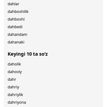
dahlar
dahboshilik
dahboshi
dahbedi
dahandam
dahanaki
Keyingi 10 ta so‘z
daholik
dahoviy
dahr
dahriy
dahriylik
dahriyona