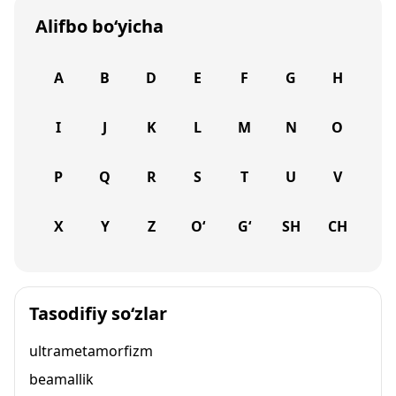
Alifbo bo‘yicha
A
B
D
E
F
G
H
I
J
K
L
M
N
O
P
Q
R
S
T
U
V
X
Y
Z
O‘
G‘
SH
CH
Tasodifiy so‘zlar
ultrametamorfizm
beamallik