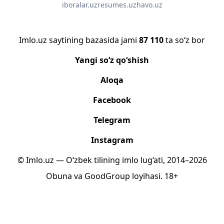
iboralar.uz
resumes.uz
havo.uz
Imlo.uz saytining bazasida jami
87 110
ta so‘z bor
Yangi so‘z qo‘shish
Aloqa
Facebook
Telegram
Instagram
© Imlo.uz — O‘zbek tilining imlo lug‘ati, 2014–2026
Obuna
va
GoodGroup
loyihasi.
18+