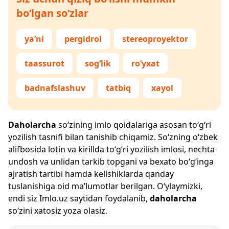
bo‘lgan so‘zlar
ya’ni
pergidrol
stereoproyektor
taassurot
sog‘lik
ro‘yxat
badnafslashuv
tatbiq
xayol
Daholarcha
so‘zining imlo qoidalariga asosan to‘g‘ri
yozilish tasnifi bilan tanishib chiqamiz. So‘zning o‘zbek
alifbosida lotin va kirillda to‘g‘ri yozilish imlosi, nechta
undosh va unlidan tarkib topgani va bexato bo‘g‘inga
ajratish tartibi hamda kelishiklarda qanday
tuslanishiga oid ma’lumotlar berilgan. O‘ylaymizki,
endi siz
Imlo.uz
saytidan foydalanib,
daholarcha
so‘zini xatosiz yoza olasiz.