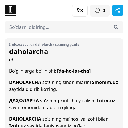
ЎЗ
0
Imlo.uz
saytida
daholarcha
so‘zining yozilishi
daholarcha
ot
Bo‘g‘inlarga bo‘linishi:
[da-ho-lar-cha]
DAHOLARCHA
so‘zining sinonimlarini
Sinonim.uz
saytida qidirib ko‘ring.
ДАҲОЛАРЧА
so‘zining kirillcha yozilishi
Lotin.uz
sayti tomonidan taqdim qilingan.
DAHOLARCHA
so‘zining ma’nosi va izohi bilan
Izoh.uz
saytida tanishsangiz bo‘ladi.