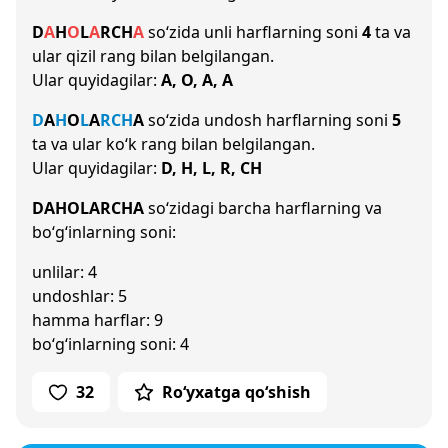
D
A
H
O
L
A
R
CH
A
so‘zida unli harflarning soni
4
ta va
ular qizil rang bilan belgilangan.
Ular quyidagilar:
A, O, A, A
D
A
H
O
L
A
R
CH
A
so‘zida undosh harflarning soni
5
ta va ular ko‘k rang bilan belgilangan.
Ular quyidagilar:
D, H, L, R, CH
DAHOLARCHA
so‘zidagi barcha harflarning va
bo‘g‘inlarning soni:
unlilar: 4
undoshlar: 5
hamma harflar: 9
bo‘g‘inlarning soni: 4
32
Ro‘yxatga qo‘shish