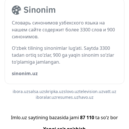
Словарь синонимов узбекского языка на
нашем сайте содержит более 3300 слов и 900
синонимов.
O‘zbek tilining sinonimlar lug‘ati. Saytda 3300
tadan ortiq so‘zlar, 900 ga yaqin sinonim so‘zlar
to‘plamiga jamlangan.
sinonim.uz
ibora.uz
salsa.uz
skripka.uz
slovo.uz
television.uz
vatt.uz
iboralar.uz
resumes.uz
havo.uz
Imlo.uz saytining bazasida jami
87 110
ta so‘z bor
Yangi so‘z qo‘shish