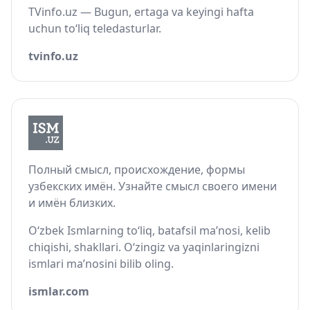
TVinfo.uz — Bugun, ertaga va keyingi hafta
uchun to‘liq teledasturlar.
tvinfo.uz
Полный смысл, происхождение, формы
узбекских имён. Узнайте смысл своего имени
и имён близких.
O‘zbek Ismlarning to‘liq, batafsil ma’nosi, kelib
chiqishi, shakllari. O‘zingiz va yaqinlaringizni
ismlari ma’nosini bilib oling.
ismlar.com