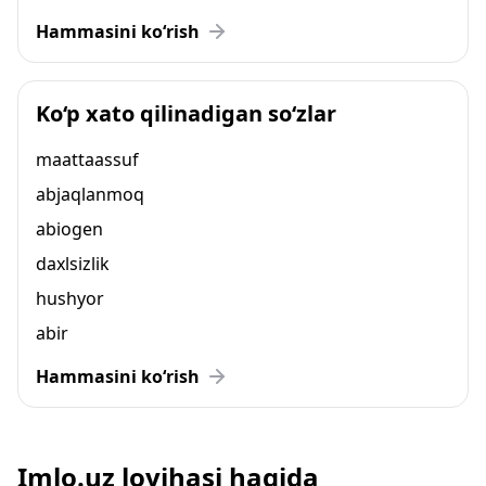
Hammasini ko‘rish
Ko‘p xato qilinadigan so‘zlar
maattaassuf
abjaqlanmoq
abiogen
daxlsizlik
hushyor
abir
Hammasini ko‘rish
Imlo.uz loyihasi haqida