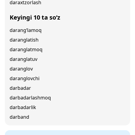
daraxtzorlash
Keyingi 10 ta so‘z
darang‘lamoq
daranglatish
daranglatmoq
daranglatuv
daranglov
daranglovchi
darbadar
darbadarlashmoq
darbadarlik
darband