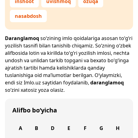
inshoot
uvishmoq
ozuqa
nasabdosh
Daranglamoq
so‘zining imlo qoidalariga asosan to‘g‘ri
yozilish tasnifi bilan tanishib chiqamiz. So‘zning o‘zbek
alifbosida lotin va kirillda to‘g‘ri yozilish imlosi, nechta
undosh va unlidan tarkib topgani va bexato bo‘g‘inga
ajratish tartibi hamda kelishiklarda qanday
tuslanishiga oid ma’lumotlar berilgan. O‘ylaymizki,
endi siz
Imlo.uz
saytidan foydalanib,
daranglamoq
so‘zini xatosiz yoza olasiz.
Alifbo bo‘yicha
A
B
D
E
F
G
H