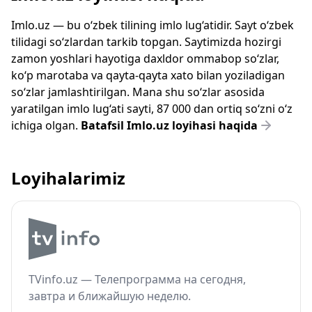
Imlo.uz — bu o‘zbek tilining imlo lug‘atidir. Sayt o‘zbek
tilidagi so‘zlardan tarkib topgan. Saytimizda hozirgi
zamon yoshlari hayotiga daxldor ommabop so‘zlar,
ko‘p marotaba va qayta-qayta xato bilan yoziladigan
so‘zlar jamlashtirilgan. Mana shu so‘zlar asosida
yaratilgan imlo lug‘ati sayti, 87 000 dan ortiq so‘zni o‘z
ichiga olgan.
Batafsil Imlo.uz loyihasi haqida
Loyihalarimiz
TVinfo.uz — Телепрограмма на сегодня,
завтра и ближайшую неделю.