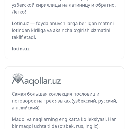
узбекской кириллицы на латиницу и обратно.
Легко!
Lotin.uz — foydalanuvchilarga berilgan matnni
lotindan kirillga va aksincha o‘girish xizmatini
taklif etadi.
lotin.uz
Самая большая коллекция пословиц и
поговорок на трёх языках (узбекский, русский,
английский).
Maqol va naqllarning eng katta kolleksiyasi. Har
bir maqol uchta tilda (o‘zbek, rus, ingliz).