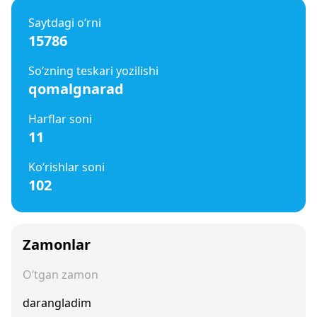
Saytdagi o‘rni
15786
So‘zning teskari yozilishi
qomalgnarad
Harflar soni
11
Ko‘rishlar soni
102
Zamonlar
O‘tgan zamon
darangladim