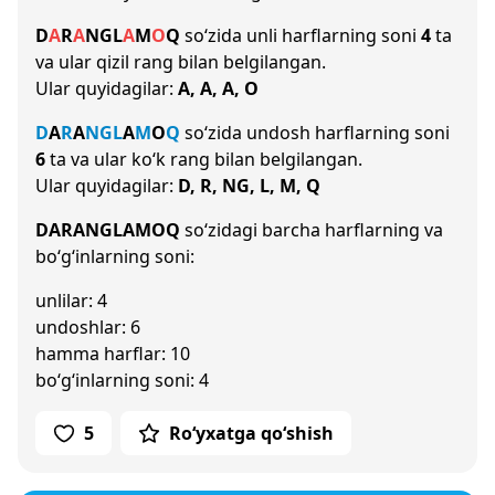
D
A
R
A
NG
L
A
M
O
Q
so‘zida unli harflarning soni
4
ta
va ular qizil rang bilan belgilangan.
Ular quyidagilar:
A, A, A, O
D
A
R
A
NG
L
A
M
O
Q
so‘zida undosh harflarning soni
6
ta va ular ko‘k rang bilan belgilangan.
Ular quyidagilar:
D, R, NG, L, M, Q
DARANGLAMOQ
so‘zidagi barcha harflarning va
bo‘g‘inlarning soni:
unlilar: 4
undoshlar: 6
hamma harflar: 10
bo‘g‘inlarning soni: 4
5
Ro‘yxatga qo‘shish