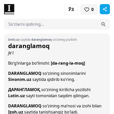
ЎЗ
0
Imlo.uz
saytida
daranglamoq
so‘zining yozilishi
daranglamoq
fe'l
Bo‘g‘inlarga bo‘linishi:
[da-rang-la-moq]
DARANGLAMOQ
so‘zining sinonimlarini
Sinonim.uz
saytida qidirib ko‘ring.
ДАРАНГЛАМОҚ
so‘zining kirillcha yozilishi
Lotin.uz
sayti tomonidan taqdim qilingan.
DARANGLAMOQ
so‘zining ma’nosi va izohi bilan
Izoh.uz
saytida tanishsangiz bo‘ladi.