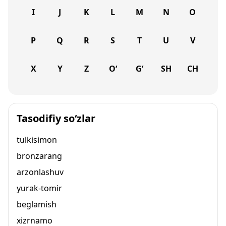
I
J
K
L
M
N
O
P
Q
R
S
T
U
V
X
Y
Z
O‘
G‘
SH
CH
Tasodifiy so‘zlar
tulkisimon
bronzarang
arzonlashuv
yurak-tomir
beglamish
xizrnamo