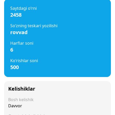
Saytdagi o‘rni
2458
So‘zning teskari yozilishi
rovvad
Harflar soni
6
Ko‘rishlar soni
500
Kelishiklar
Bosh kelishik
Davvor