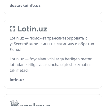
dostavkainfo.uz
Lotin.uz — поможет транслитерировать с
узбекской кириллицы на латиницу и обратно.
Легко!
Lotin.uz — foydalanuvchilarga berilgan matnni
lotindan kirillga va aksincha o‘girish xizmatini
taklif etadi.
lotin.uz