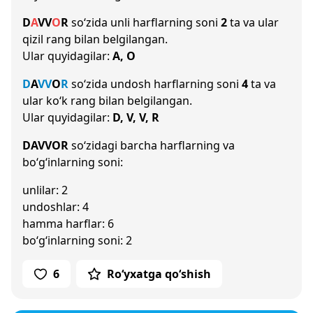
D
A
V
V
O
R
so‘zida unli harflarning soni
2
ta va ular
qizil rang bilan belgilangan.
Ular quyidagilar:
A, O
D
A
V
V
O
R
so‘zida undosh harflarning soni
4
ta va
ular ko‘k rang bilan belgilangan.
Ular quyidagilar:
D, V, V, R
DAVVOR
so‘zidagi barcha harflarning va
bo‘g‘inlarning soni:
unlilar: 2
undoshlar: 4
hamma harflar: 6
bo‘g‘inlarning soni: 2
6
Ro‘yxatga qo‘shish