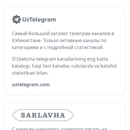
Самый большой каталог телеграм каналов в
Узбекистане. Только активные каналы по
категориям и с подробной статистикой.
O‘zbekcha telegram kanallarining eng katta
katalogi. Faqt faol kanallar, ruknlarda va batafsil
statistikasi bilan.
uztelegram.com
С нами вы научитесь грамотно писать на