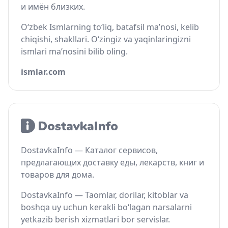
и имён близких.
O‘zbek Ismlarning to‘liq, batafsil ma’nosi, kelib
chiqishi, shakllari. O‘zingiz va yaqinlaringizni
ismlari ma’nosini bilib oling.
ismlar.com
DostavkaInfo — Каталог сервисов,
предлагающих доставку еды, лекарств, книг и
товаров для дома.
DostavkaInfo — Taomlar, dorilar, kitoblar va
boshqa uy uchun kerakli bo‘lagan narsalarni
yetkazib berish xizmatlari bor servislar.