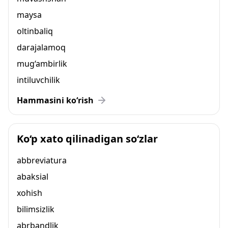
maysa
oltinbaliq
darajalamoq
mug‘ambirlik
intiluvchilik
Hammasini ko‘rish
Ko‘p xato qilinadigan so‘zlar
abbreviatura
abaksial
xohish
bilimsizlik
abrbandlik