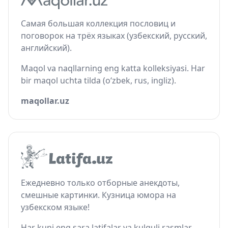
Самая большая коллекция пословиц и
поговорок на трёх языках (узбекский, русский,
английский).
Maqol va naqllarning eng katta kolleksiyasi. Har
bir maqol uchta tilda (o‘zbek, rus, ingliz).
maqollar.uz
Ежедневно только отборные анекдоты,
смешные картинки. Кузница юмора на
узбекском языке!
Har kuni eng sara latifalar va kulguli rasmlar.