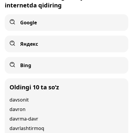
internetda qidiring
Google
Яндекс
Bing
Oldingi 10 ta so‘z
davsonit
davron
davrma-davr
davrlashtirmoq