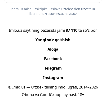
ibora.uz
salsa.uz
skripka.uz
slovo.uz
television.uz
vatt.uz
iboralar.uz
resumes.uz
havo.uz
Imlo.uz saytining bazasida jami
87 110
ta so‘z bor
Yangi so‘z qo‘shish
Aloqa
Facebook
Telegram
Instagram
© Imlo.uz — O‘zbek tilining imlo lug‘ati, 2014–2026
Obuna
va
GoodGroup
loyihasi.
18+