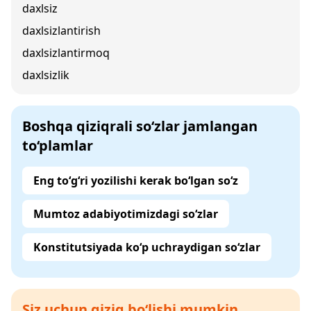
daxlsiz
daxlsizlantirish
daxlsizlantirmoq
daxlsizlik
Boshqa qiziqrali so‘zlar jamlangan
to‘plamlar
Eng to‘g‘ri yozilishi kerak bo‘lgan so‘z
Mumtoz adabiyotimizdagi so‘zlar
Konstitutsiyada ko‘p uchraydigan so‘zlar
Siz uchun qiziq bo‘lishi mumkin