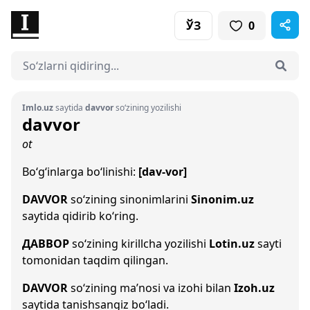
ЎЗ
0
Imlo.uz
saytida
davvor
so‘zining yozilishi
davvor
ot
Bo‘g‘inlarga bo‘linishi:
[dav-vor]
DAVVOR
so‘zining sinonimlarini
Sinonim.uz
saytida qidirib ko‘ring.
ДАВВОР
so‘zining kirillcha yozilishi
Lotin.uz
sayti
tomonidan taqdim qilingan.
DAVVOR
so‘zining ma’nosi va izohi bilan
Izoh.uz
saytida tanishsangiz bo‘ladi.