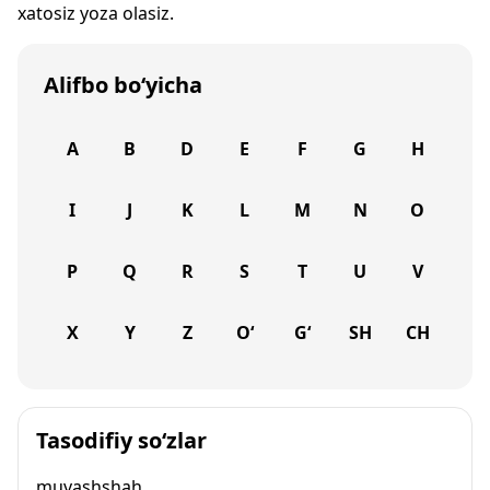
xatosiz yoza olasiz.
Alifbo bo‘yicha
A
B
D
E
F
G
H
I
J
K
L
M
N
O
P
Q
R
S
T
U
V
X
Y
Z
O‘
G‘
SH
CH
Tasodifiy so‘zlar
muvashshah