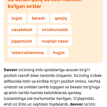
bo‘lgan so‘zlar
lug‘at
batash
qanjiq
nasabdosh
so‘zshunoslik
jiqqamush
nuqtayi nazar
tabarruklanmoq
hujjat
Davvor
so‘zining imlo qoidalariga asosan to‘g‘ri
yozilish tasnifi bilan tanishib chiqamiz. So‘zning o‘zbek
alifbosida lotin va kirillda to‘g‘ri yozilish imlosi, nechta
undosh va unlidan tarkib topgani va bexato bo‘g‘inga
ajratish tartibi hamda kelishiklarda qanday
tuslanishiga oid ma’lumotlar berilgan. O‘ylaymizki,
endi siz
Imlo.uz
saytidan foydalanib,
davvor
so‘zini