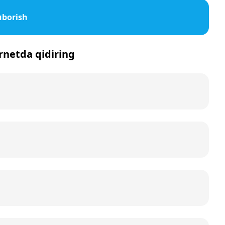
uborish
ernetda qidiring