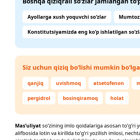
Boshqa qiziqrali so‘zlar jamlangan to
Ayollarga xush yoquvchi so‘zlar
Mumtoz 
Konstitutsiyamizda eng ko‘p ishlatilgan so‘zl
Siz uchun qiziq bo‘lishi mumkin bo‘lga
qanjiq
uvishmoq
atsetofenon
m
pergidrol
bosinqiramoq
holat
Mas’uliyat
so‘zining imlo qoidalariga asosan to‘g‘ri y
alifbosida lotin va kirillda to‘g‘ri yozilish imlosi, n