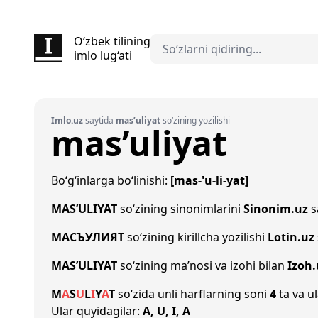
O‘zbek tilining
imlo lug‘ati
Imlo.uz
saytida
mas’uliyat
so‘zining yozilishi
mas’uliyat
Bo‘g‘inlarga bo‘linishi:
[mas-'u-li-yat]
MAS’ULIYAT
so‘zining sinonimlarini
Sinonim.uz
s
МАСЪУЛИЯТ
so‘zining kirillcha yozilishi
Lotin.uz
MAS’ULIYAT
so‘zining ma’nosi va izohi bilan
Izoh.
M
A
S
U
L
I
Y
A
T
so‘zida unli harflarning soni
4
ta va ul
Ular quyidagilar:
A, U, I, A