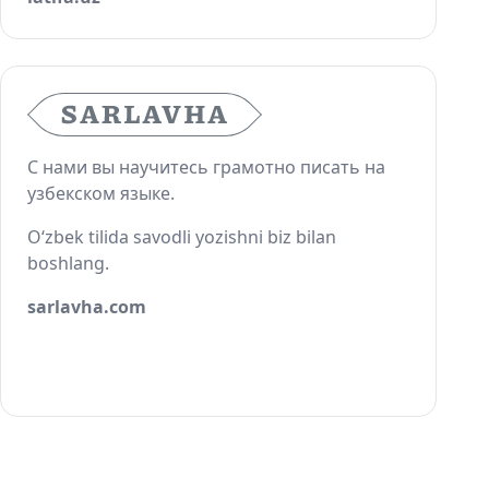
С нами вы научитесь грамотно писать на
узбекском языке.
O‘zbek tilida savodli yozishni biz bilan
boshlang.
sarlavha.com