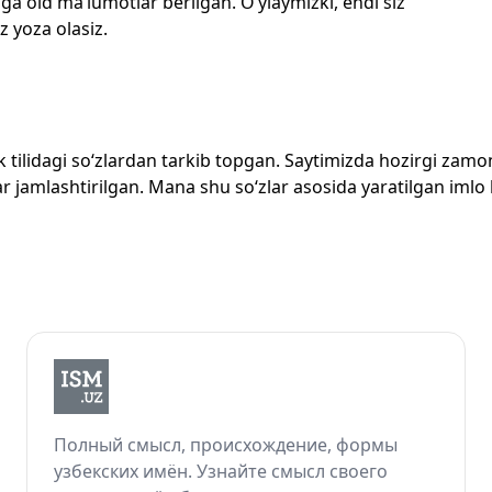
ga oid ma’lumotlar berilgan. O‘ylaymizki, endi siz
z yoza olasiz.
zbek tilidagi so‘zlardan tarkib topgan. Saytimizda hozirgi za
 jamlashtirilgan. Mana shu so‘zlar asosida yaratilgan imlo lug
Полный смысл, происхождение, формы
узбекских имён. Узнайте смысл своего