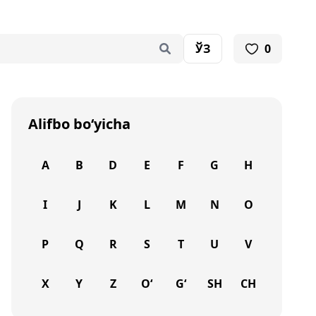
ЎЗ
0
Alifbo bo‘yicha
A
B
D
E
F
G
H
I
J
K
L
M
N
O
P
Q
R
S
T
U
V
X
Y
Z
O‘
G‘
SH
CH