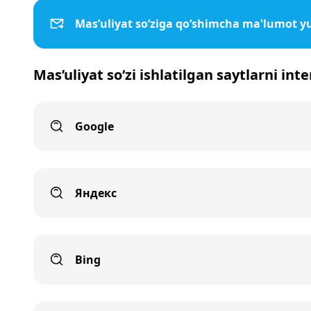
Mas’uliyat so‘ziga qo‘shimcha ma'lumot y
Mas’uliyat so‘zi ishlatilgan saytlarni int
Google
Яндекс
Bing