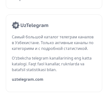
Самый большой каталог телеграм каналов
в Узбекистане. Только активные каналы по
категориям и с подробной статистикой.
O‘zbekcha telegram kanallarining eng katta
katalogi. Faqt faol kanallar, ruknlarda va
batafsil statistikasi bilan.
uztelegram.com