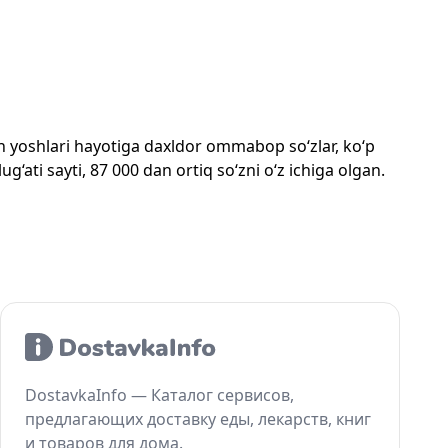
mon yoshlari hayotiga daxldor ommabop so‘zlar, ko‘p
‘ati sayti, 87 000 dan ortiq so‘zni o‘z ichiga olgan.
DostavkaInfo — Каталог сервисов,
предлагающих доставку еды, лекарств, книг
и товаров для дома.