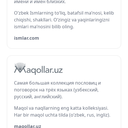
имени и имён близких.
O‘zbek Ismlarning to‘liq, batafsil ma’nosi, kelib
chiqishi, shakllari. O‘zingiz va yaqinlaringizni
ismlari ma’nosini bilib oling.
ismlar.com
Самая большая коллекция пословиц и
поговорок на трёх языках (узбекский,
русский, английский).
Maqol va naqllarning eng katta kolleksiyasi.
Har bir maqol uchta tilda (o‘zbek, rus, ingliz).
maqollar.uz