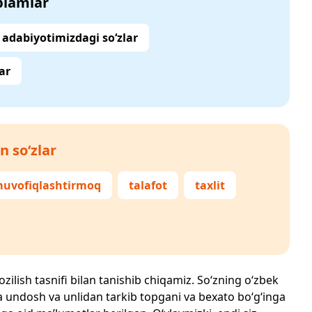
‘plamlar
adabiyotimizdagi so‘zlar
ar
n so‘zlar
uvofiqlashtirmoq
talafot
taxlit
ozilish tasnifi bilan tanishib chiqamiz. So‘zning o‘zbek
echta undosh va unlidan tarkib topgani va bexato bo‘g‘inga