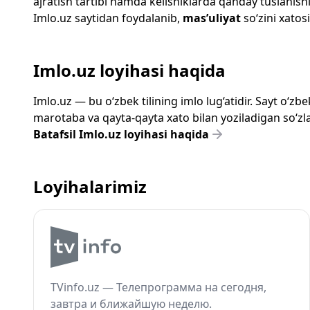
ajratish tartibi hamda kelishiklarda qanday tuslanishi
Imlo.uz
saytidan foydalanib,
mas’uliyat
so‘zini xatosi
Imlo.uz loyihasi haqida
Imlo.uz — bu o‘zbek tilining imlo lug‘atidir. Sayt o‘
marotaba va qayta-qayta xato bilan yoziladigan so‘zlar
Batafsil Imlo.uz loyihasi haqida
Loyihalarimiz
TVinfo.uz — Телепрограмма на сегодня,
завтра и ближайшую неделю.