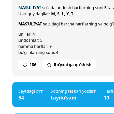
M
A
S
U
L
I
Y
A
T
so‘zida undosh harflarning soni
5
ta 
Ular quyidagilar:
M, S, L, Y, T
MAS’ULIYAT
so‘zidagi barcha harflarning va bo‘g‘i
unlilar: 4
undoshlar: 5
hamma harflar: 9
bo‘g‘inlarning soni: 4
186
Ro‘yxatga qo‘shish
Saytdagi o‘rni
So‘zning teskari yozilishi
Harfl
54
tayilu’sam
10