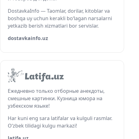
DostavkaInfo — Taomlar, dorilar, kitoblar va
boshqa uy uchun kerakli bo‘lagan narsalarni
yetkazib berish xizmatlari bor servislar.
dostavkainfo.uz
Ежедневно только отборные анекдоты,
смешные картинки. Кузница юмора на
узбекском языке!
Har kuni eng sara latifalar va kulguli rasmlar.
O‘zbek tilidagi kulgu markazi!
latifa.uz