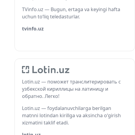
TVinfo.uz — Bugun, ertaga va keyingi hafta
uchun to‘liq teledasturlar.
tvinfo.uz
Lotin.uz — поможет транслитерировать с
узбекской кириллицы на латиницу и
обратно. Легко!
Lotin.uz — foydalanuvchilarga berilgan
matnni lotindan kirillga va aksincha o‘girish
xizmatini taklif etadi.
lotin.uz