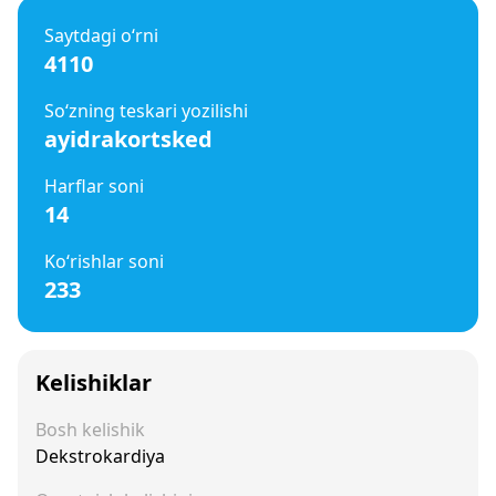
Saytdagi o‘rni
4110
So‘zning teskari yozilishi
ayidrakortsked
Harflar soni
14
Ko‘rishlar soni
233
Kelishiklar
Bosh kelishik
Dekstrokardiya