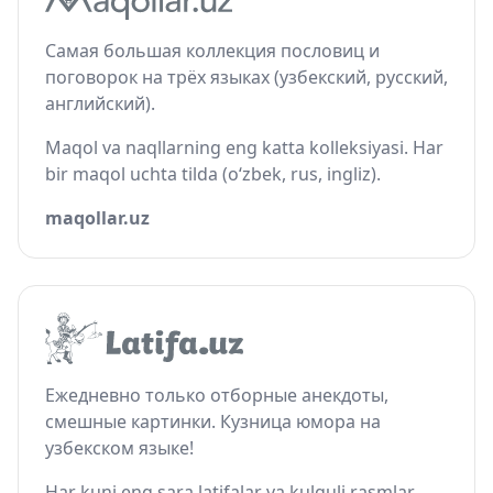
Самая большая коллекция пословиц и
поговорок на трёх языках (узбекский, русский,
английский).
Maqol va naqllarning eng katta kolleksiyasi. Har
bir maqol uchta tilda (o‘zbek, rus, ingliz).
maqollar.uz
Ежедневно только отборные анекдоты,
смешные картинки. Кузница юмора на
узбекском языке!
Har kuni eng sara latifalar va kulguli rasmlar.