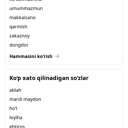
umummazmun
makkaisano
qarmish
zakaznoy
dongdor
Hammasini ko‘rish
Ko‘p xato qilinadigan so‘zlar
ablah
mardi maydon
ho‘l
loyiha
ehtiros