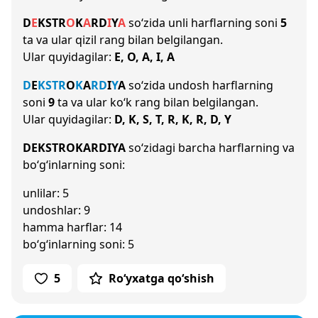
D
E
K
S
T
R
O
K
A
R
D
I
Y
A
so‘zida unli harflarning soni
5
ta va ular qizil rang bilan belgilangan.
Ular quyidagilar:
E, O, A, I, A
D
E
K
S
T
R
O
K
A
R
D
I
Y
A
so‘zida undosh harflarning
soni
9
ta va ular ko‘k rang bilan belgilangan.
Ular quyidagilar:
D, K, S, T, R, K, R, D, Y
DEKSTROKARDIYA
so‘zidagi barcha harflarning va
bo‘g‘inlarning soni:
unlilar: 5
undoshlar: 9
hamma harflar: 14
bo‘g‘inlarning soni: 5
5
Ro‘yxatga qo‘shish