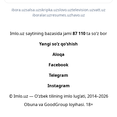
ibora.uz
salsa.uz
skripka.uz
slovo.uz
television.uz
vatt.uz
iboralar.uz
resumes.uz
havo.uz
Imlo.uz saytining bazasida jami
87 110
ta so‘z bor
Yangi so‘z qo‘shish
Aloqa
Facebook
Telegram
Instagram
© Imlo.uz — O‘zbek tilining imlo lug‘ati, 2014–2026
Obuna
va
GoodGroup
loyihasi.
18+