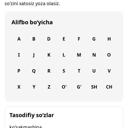
so‘zini xatosiz yoza olasiz.
Alifbo bo‘yicha
A
B
D
E
F
G
H
I
J
K
L
M
N
O
P
Q
R
S
T
U
V
X
Y
Z
O‘
G‘
SH
CH
Tasodifiy so‘zlar
ko‘sakmashina