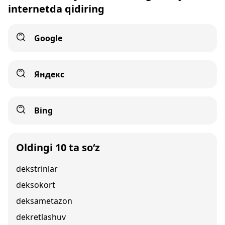
internetda qidiring
Google
Яндекс
Bing
Oldingi 10 ta so‘z
dekstrinlar
deksokort
deksametazon
dekretlashuv