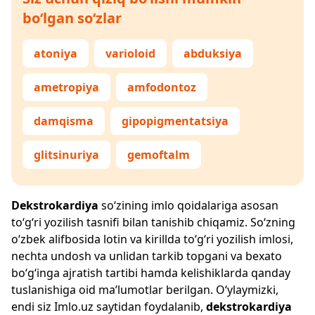
bo‘lgan so‘zlar
atoniya
varioloid
abduksiya
ametropiya
amfodontoz
damqisma
gipopigmentatsiya
glitsinuriya
gemoftalm
Dekstrokardiya
so‘zining imlo qoidalariga asosan
to‘g‘ri yozilish tasnifi bilan tanishib chiqamiz. So‘zning
o‘zbek alifbosida lotin va kirillda to‘g‘ri yozilish imlosi,
nechta undosh va unlidan tarkib topgani va bexato
bo‘g‘inga ajratish tartibi hamda kelishiklarda qanday
tuslanishiga oid ma’lumotlar berilgan. O‘ylaymizki,
endi siz
Imlo.uz
saytidan foydalanib,
dekstrokardiya