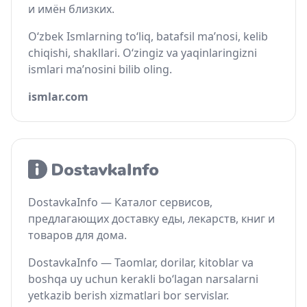
и имён близких.
O‘zbek Ismlarning to‘liq, batafsil ma’nosi, kelib
chiqishi, shakllari. O‘zingiz va yaqinlaringizni
ismlari ma’nosini bilib oling.
ismlar.com
DostavkaInfo — Каталог сервисов,
предлагающих доставку еды, лекарств, книг и
товаров для дома.
DostavkaInfo — Taomlar, dorilar, kitoblar va
boshqa uy uchun kerakli bo‘lagan narsalarni
yetkazib berish xizmatlari bor servislar.