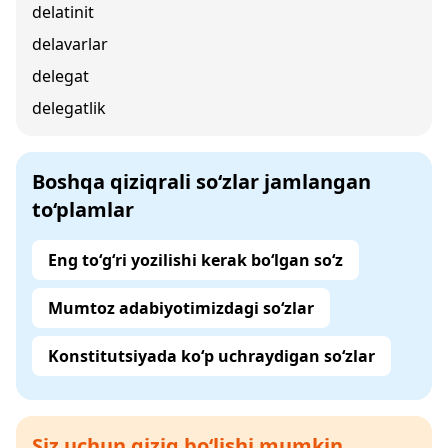
delatinit
delavarlar
delegat
delegatlik
Boshqa qiziqrali so‘zlar jamlangan
to‘plamlar
Eng to‘g‘ri yozilishi kerak bo‘lgan so‘z
Mumtoz adabiyotimizdagi so‘zlar
Konstitutsiyada ko‘p uchraydigan so‘zlar
Siz uchun qiziq bo‘lishi mumkin