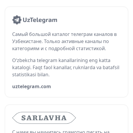
Самый большой каталог телеграм каналов в
Узбекистане. Только активные каналы по
категориям и с подробной статистикой.
O‘zbekcha telegram kanallarining eng katta
katalogi. Faqt faol kanallar, ruknlarda va batafsil
statistikasi bilan.
uztelegram.com
С нами вы научитесь грамотно писать на