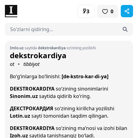
ЎЗ
0
Imlo.uz
saytida
dekstrokardiya
so‘zining yozilishi
dekstrokardiya
ot
tibbiyot
•
Bo‘g‘inlarga bo‘linishi:
[de-kstro-kar-di-ya]
DEKSTROKARDIYA
so‘zining sinonimlarini
Sinonim.uz
saytida qidirib ko‘ring.
ДЕКСТРОКАРДИЯ
so‘zining kirillcha yozilishi
Lotin.uz
sayti tomonidan taqdim qilingan.
DEKSTROKARDIYA
so‘zining ma’nosi va izohi bilan
Izoh.uz
saytida tanishsangiz bo‘ladi.