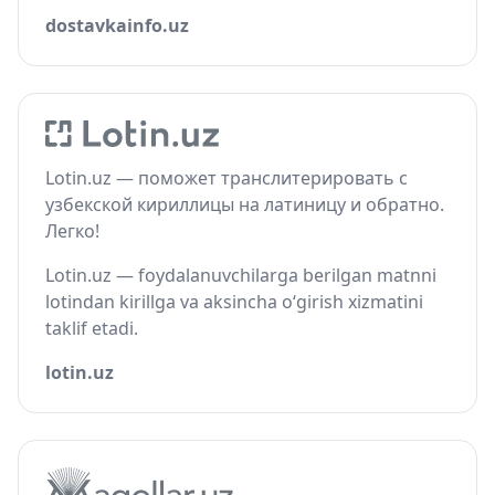
dostavkainfo.uz
Lotin.uz — поможет транслитерировать с
узбекской кириллицы на латиницу и обратно.
Легко!
Lotin.uz — foydalanuvchilarga berilgan matnni
lotindan kirillga va aksincha o‘girish xizmatini
taklif etadi.
lotin.uz