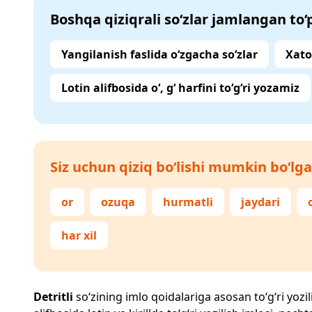
Boshqa qiziqrali so‘zlar jamlangan to
Yangilanish faslida o‘zgacha so‘zlar
Xato
Lotin alifbosida o‘, g‘ harfini to‘g‘ri yozamiz
Siz uchun qiziq bo‘lishi mumkin bo‘lga
or
ozuqa
hurmatli
jaydari
har xil
Detritli
so‘zining imlo qoidalariga asosan to‘g‘ri yozil