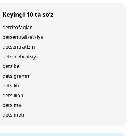
Keyingi 10 ta so‘z
detritofaglar
detsentralizatsiya
detsentratizm
detserebratsiya
detsibel
detsigramm
detsilitr
detsillion
detsima
detsimetr