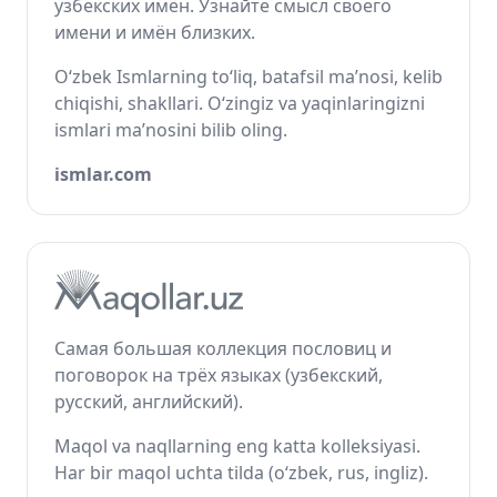
узбекских имён. Узнайте смысл своего
имени и имён близких.
O‘zbek Ismlarning to‘liq, batafsil ma’nosi, kelib
chiqishi, shakllari. O‘zingiz va yaqinlaringizni
ismlari ma’nosini bilib oling.
ismlar.com
Самая большая коллекция пословиц и
поговорок на трёх языках (узбекский,
русский, английский).
Maqol va naqllarning eng katta kolleksiyasi.
Har bir maqol uchta tilda (o‘zbek, rus, ingliz).