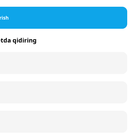
rish
etda qidiring