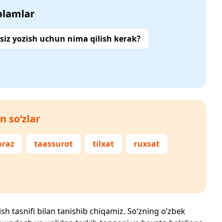
‘plamlar
siz yozish uchun nima qilish kerak?
n so‘zlar
oraz
taassurot
tilxat
ruxsat
ish tasnifi bilan tanishib chiqamiz. So‘zning o‘zbek