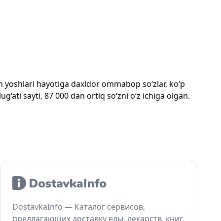
mon yoshlari hayotiga daxldor ommabop so‘zlar, ko‘p
‘ati sayti, 87 000 dan ortiq so‘zni o‘z ichiga olgan.
DostavkaInfo — Каталог сервисов,
предлагающих доставку еды, лекарств, книг