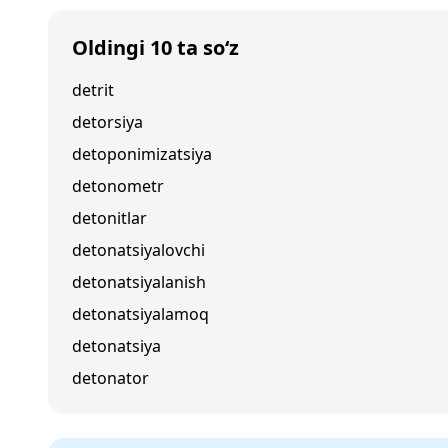
Oldingi 10 ta so‘z
detrit
detorsiya
detoponimizatsiya
detonometr
detonitlar
detonatsiyalovchi
detonatsiyalanish
detonatsiyalamoq
detonatsiya
detonator