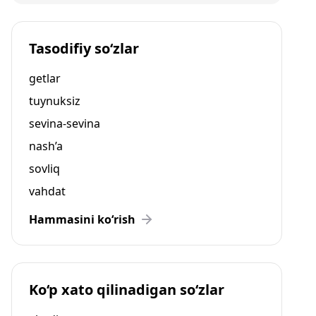
Tasodifiy so‘zlar
getlar
tuynuksiz
sevina-sevina
nash’a
sovliq
vahdat
Hammasini ko‘rish
Ko‘p xato qilinadigan so‘zlar