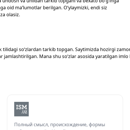
echta undosh va unlidan tarkib topgani va bexato bo‘g‘inga
ga oid ma’lumotlar berilgan. O‘ylaymizki, endi siz
za olasiz.
zbek tilidagi so‘zlardan tarkib topgan. Saytimizda hozirgi za
 jamlashtirilgan. Mana shu so‘zlar asosida yaratilgan imlo lug
Полный смысл, происхождение, формы