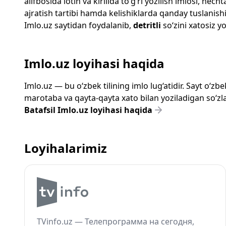
alifbosida lotin va kirillda to‘g‘ri yozilish imlosi, n
ajratish tartibi hamda kelishiklarda qanday tuslanishi
Imlo.uz
saytidan foydalanib,
detritli
so‘zini xatosiz yo
Imlo.uz loyihasi haqida
Imlo.uz — bu o‘zbek tilining imlo lug‘atidir. Sayt o‘
marotaba va qayta-qayta xato bilan yoziladigan so‘zlar
Batafsil Imlo.uz loyihasi haqida
Loyihalarimiz
TVinfo.uz — Телепрограмма на сегодня,