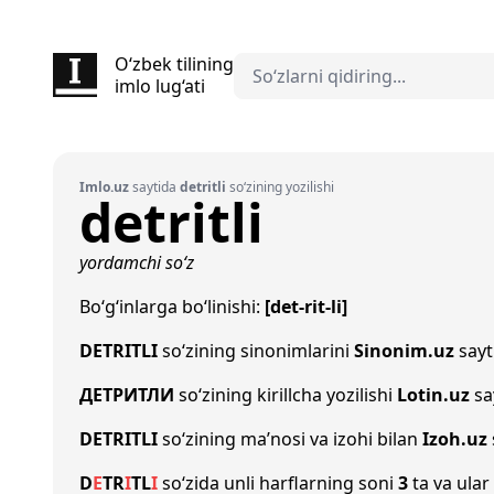
O‘zbek tilining
imlo lug‘ati
Imlo.uz
saytida
detritli
so‘zining yozilishi
detritli
yordamchi so‘z
Bo‘g‘inlarga bo‘linishi:
[det-rit-li]
DETRITLI
so‘zining sinonimlarini
Sinonim.uz
sayti
ДЕТРИТЛИ
so‘zining kirillcha yozilishi
Lotin.uz
sa
DETRITLI
so‘zining ma’nosi va izohi bilan
Izoh.uz
D
E
T
R
I
T
L
I
so‘zida unli harflarning soni
3
ta va ular