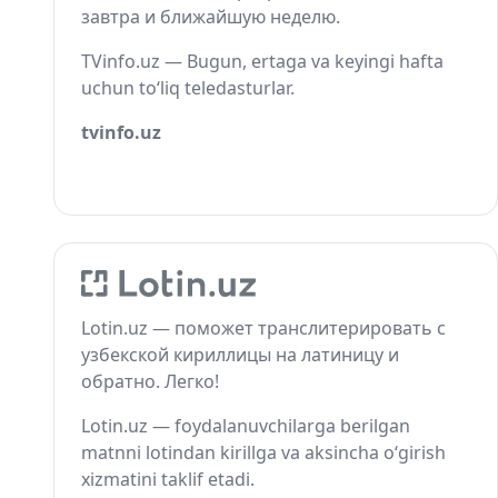
завтра и ближайшую неделю.
TVinfo.uz — Bugun, ertaga va keyingi hafta
uchun to‘liq teledasturlar.
tvinfo.uz
Lotin.uz — поможет транслитерировать с
узбекской кириллицы на латиницу и
обратно. Легко!
Lotin.uz — foydalanuvchilarga berilgan
matnni lotindan kirillga va aksincha o‘girish
xizmatini taklif etadi.