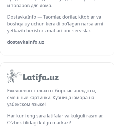
и товаров для дома.
DostavkaInfo — Taomlar, dorilar, kitoblar va
boshqa uy uchun kerakli bo‘lagan narsalarni
yetkazib berish xizmatlari bor servislar.
dostavkainfo.uz
Ежедневно только отборные анекдоты,
смешные картинки. Кузница юмора на
узбекском языке!
Har kuni eng sara latifalar va kulguli rasmlar.
O‘zbek tilidagi kulgu markazi!