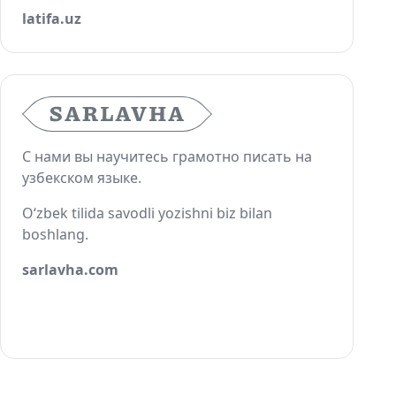
latifa.uz
С нами вы научитесь грамотно писать на
узбекском языке.
O‘zbek tilida savodli yozishni biz bilan
boshlang.
sarlavha.com