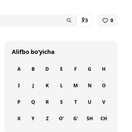
ЎЗ
0
Alifbo bo‘yicha
A
B
D
E
F
G
H
I
J
K
L
M
N
O
P
Q
R
S
T
U
V
X
Y
Z
O‘
G‘
SH
CH