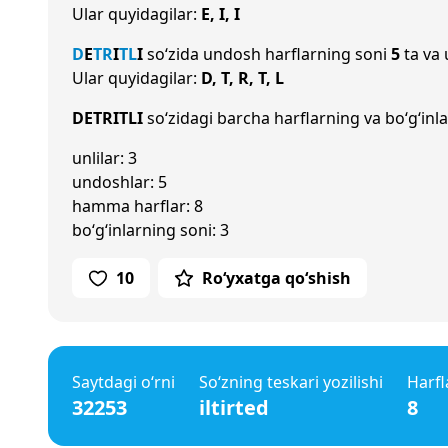
Ular quyidagilar:
E, I, I
D
E
T
R
I
T
L
I
so‘zida undosh harflarning soni
5
ta va 
Ular quyidagilar:
D, T, R, T, L
DETRITLI
so‘zidagi barcha harflarning va bo‘g‘inla
unlilar: 3
undoshlar: 5
hamma harflar: 8
bo‘g‘inlarning soni: 3
10
Ro‘yxatga qo‘shish
Saytdagi o‘rni
So‘zning teskari yozilishi
Harfl
32253
iltirted
8