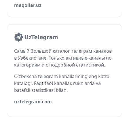
maqollar.uz
Самый большой каталог телеграм каналов
в Узбекистане. Только активные каналы по
категориям и с подробной статистикой.
O‘zbekcha telegram kanallarining eng katta
katalogi. Faqt faol kanallar, ruknlarda va
batafsil statistikasi bilan.
uztelegram.com