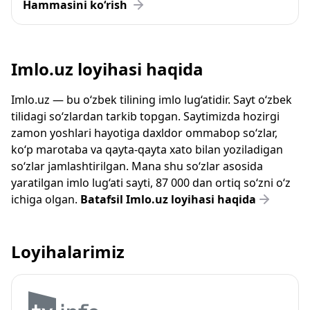
Hammasini ko‘rish
Imlo.uz loyihasi haqida
Imlo.uz — bu o‘zbek tilining imlo lug‘atidir. Sayt o‘zbek
tilidagi so‘zlardan tarkib topgan. Saytimizda hozirgi
zamon yoshlari hayotiga daxldor ommabop so‘zlar,
ko‘p marotaba va qayta-qayta xato bilan yoziladigan
so‘zlar jamlashtirilgan. Mana shu so‘zlar asosida
yaratilgan imlo lug‘ati sayti, 87 000 dan ortiq so‘zni o‘z
ichiga olgan.
Batafsil Imlo.uz loyihasi haqida
Loyihalarimiz