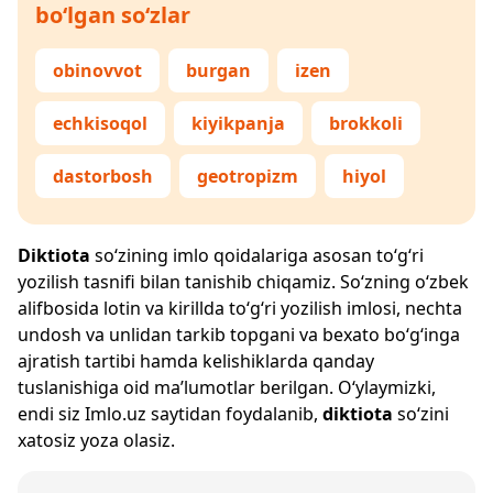
bo‘lgan so‘zlar
obinovvot
burgan
izen
echkisoqol
kiyikpanja
brokkoli
dastorbosh
geotropizm
hiyol
Diktiota
so‘zining imlo qoidalariga asosan to‘g‘ri
yozilish tasnifi bilan tanishib chiqamiz. So‘zning o‘zbek
alifbosida lotin va kirillda to‘g‘ri yozilish imlosi, nechta
undosh va unlidan tarkib topgani va bexato bo‘g‘inga
ajratish tartibi hamda kelishiklarda qanday
tuslanishiga oid ma’lumotlar berilgan. O‘ylaymizki,
endi siz
Imlo.uz
saytidan foydalanib,
diktiota
so‘zini
xatosiz yoza olasiz.