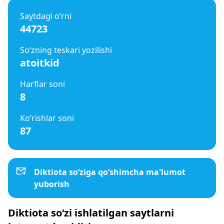
Saytdagi o‘rni
44723
So‘zning teskari yozilishi
atoitkid
Harflar soni
8
Ko‘rishlar soni
87
Diktiota so‘ziga qo‘shimcha ma'lumot
yuborish
Diktiota so‘zi ishlatilgan saytlarni