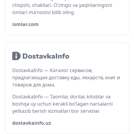
chiqishi, shakllari. O‘zingiz va yaqinlaringizni
ismlari ma’nosini bilib oling.
ismlar.com
DostavkaInfo — Каталог сервисов,
предлагающих доставку еды, лекарств, книг и
товаров для дома.
DostavkaInfo — Taomlar, dorilar, kitoblar va
boshqa uy uchun kerakli bo‘lagan narsalarni
yetkazib berish xizmatlari bor servislar.
dostavkainfo.uz