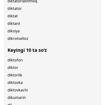
diktatorlashmoq
diktator
diktat
diktant
diksiya
dikrotselioz
Keyingi 10 ta so‘z
diktofon
diktor
diktorlik
diktovka
diktovkachi
dikumarin