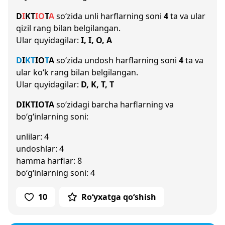
D
I
K
T
I
O
T
A
so‘zida unli harflarning soni
4
ta va ular
qizil rang bilan belgilangan.
Ular quyidagilar:
I, I, O, A
D
I
K
T
I
O
T
A
so‘zida undosh harflarning soni
4
ta va
ular ko‘k rang bilan belgilangan.
Ular quyidagilar:
D, K, T, T
DIKTIOTA
so‘zidagi barcha harflarning va
bo‘g‘inlarning soni:
unlilar: 4
undoshlar: 4
hamma harflar: 8
bo‘g‘inlarning soni: 4
10
Ro‘yxatga qo‘shish