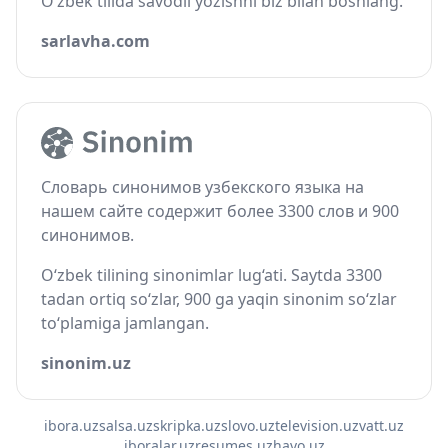
O‘zbek tilida savodli yozishni biz bilan boshlang.
sarlavha.com
Словарь синонимов узбекского языка на
нашем сайте содержит более 3300 слов и 900
синонимов.
O‘zbek tilining sinonimlar lug‘ati. Saytda 3300
tadan ortiq so‘zlar, 900 ga yaqin sinonim so‘zlar
to‘plamiga jamlangan.
sinonim.uz
ibora.uz
salsa.uz
skripka.uz
slovo.uz
television.uz
vatt.uz
iboralar.uz
resumes.uz
havo.uz