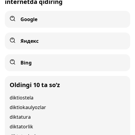
internetda qidiring
Google
Яндекс
Bing
Oldingi 10 ta so‘z
diktiostela
diktiokaulyozlar
diktatura
diktatorlik