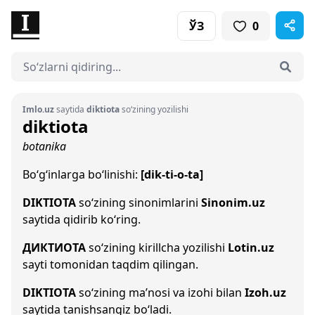
ЎЗ
0
Imlo.uz
saytida
diktiota
so‘zining yozilishi
diktiota
botanika
Bo‘g‘inlarga bo‘linishi:
[dik-ti-o-ta]
DIKTIOTA
so‘zining sinonimlarini
Sinonim.uz
saytida qidirib ko‘ring.
ДИКТИОТА
so‘zining kirillcha yozilishi
Lotin.uz
sayti tomonidan taqdim qilingan.
DIKTIOTA
so‘zining ma’nosi va izohi bilan
Izoh.uz
saytida tanishsangiz bo‘ladi.