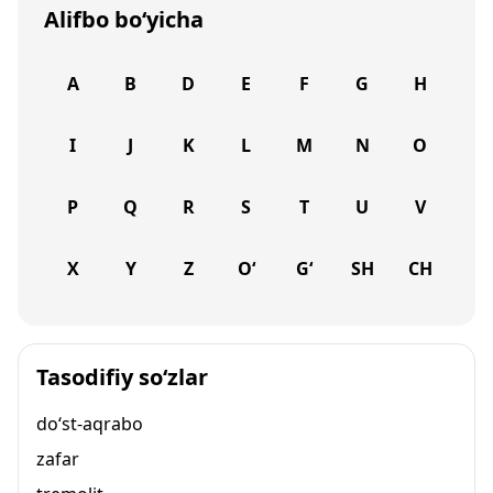
Alifbo bo‘yicha
A
B
D
E
F
G
H
I
J
K
L
M
N
O
P
Q
R
S
T
U
V
X
Y
Z
O‘
G‘
SH
CH
Tasodifiy so‘zlar
do‘st-aqrabo
zafar