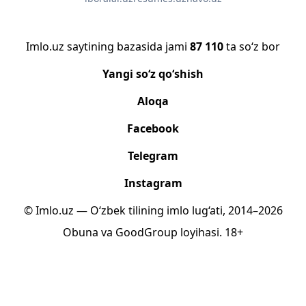
Imlo.uz saytining bazasida jami
87 110
ta so‘z bor
Yangi so‘z qo‘shish
Aloqa
Facebook
Telegram
Instagram
© Imlo.uz — O‘zbek tilining imlo lug‘ati, 2014–2026
Obuna
va
GoodGroup
loyihasi.
18+