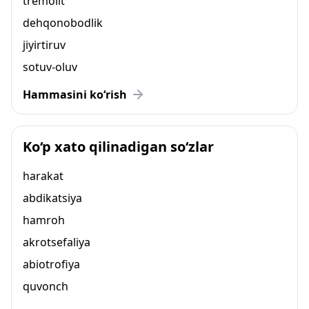
tremolit
dehqonobodlik
jiyirtiruv
sotuv-oluv
Hammasini ko‘rish
Ko‘p xato qilinadigan so‘zlar
harakat
abdikatsiya
hamroh
akrotsefaliya
abiotrofiya
quvonch