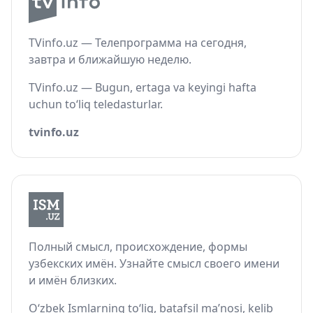
TVinfo.uz — Телепрограмма на сегодня,
завтра и ближайшую неделю.
TVinfo.uz — Bugun, ertaga va keyingi hafta
uchun to‘liq teledasturlar.
tvinfo.uz
Полный смысл, происхождение, формы
узбекских имён. Узнайте смысл своего имени
и имён близких.
O‘zbek Ismlarning to‘liq, batafsil ma’nosi, kelib