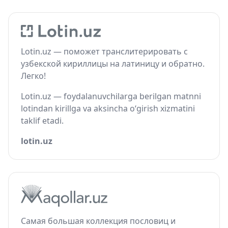
Lotin.uz — поможет транслитерировать с
узбекской кириллицы на латиницу и обратно.
Легко!
Lotin.uz — foydalanuvchilarga berilgan matnni
lotindan kirillga va aksincha o‘girish xizmatini
taklif etadi.
lotin.uz
Самая большая коллекция пословиц и