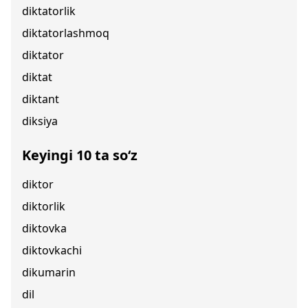
diktatorlik
diktatorlashmoq
diktator
diktat
diktant
diksiya
Keyingi 10 ta so‘z
diktor
diktorlik
diktovka
diktovkachi
dikumarin
dil