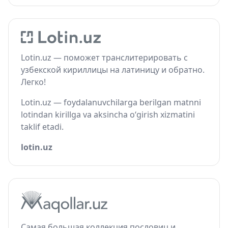
Lotin.uz — поможет транслитерировать с
узбекской кириллицы на латиницу и обратно.
Легко!
Lotin.uz — foydalanuvchilarga berilgan matnni
lotindan kirillga va aksincha o‘girish xizmatini
taklif etadi.
lotin.uz
Самая большая коллекция пословиц и