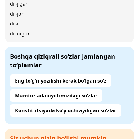
dil-jigar
dil-jon
dila
dilabgor
Boshqa qiziqrali so‘zlar jamlangan
to‘plamlar
Eng to‘g‘ri yozilishi kerak bo‘lgan so‘z
Mumtoz adabiyotimizdagi so‘zlar
Konstitutsiyada ko‘p uchraydigan so‘zlar
Siz uchun qiziq bo‘lishi mumkin