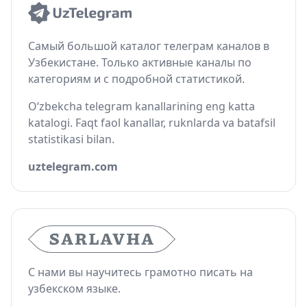
Самый большой каталог телеграм каналов в
Узбекистане. Только активные каналы по
категориям и с подробной статистикой.
O‘zbekcha telegram kanallarining eng katta
katalogi. Faqt faol kanallar, ruknlarda va batafsil
statistikasi bilan.
uztelegram.com
С нами вы научитесь грамотно писать на
узбекском языке.