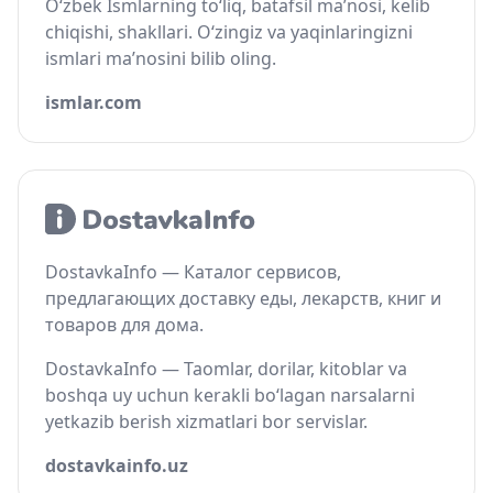
O‘zbek Ismlarning to‘liq, batafsil ma’nosi, kelib
chiqishi, shakllari. O‘zingiz va yaqinlaringizni
ismlari ma’nosini bilib oling.
ismlar.com
DostavkaInfo — Каталог сервисов,
предлагающих доставку еды, лекарств, книг и
товаров для дома.
DostavkaInfo — Taomlar, dorilar, kitoblar va
boshqa uy uchun kerakli bo‘lagan narsalarni
yetkazib berish xizmatlari bor servislar.
dostavkainfo.uz