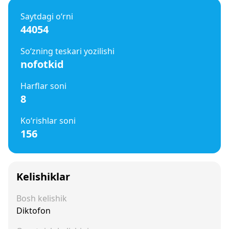
Saytdagi o‘rni
44054
So‘zning teskari yozilishi
nofotkid
Harflar soni
8
Ko‘rishlar soni
156
Kelishiklar
Bosh kelishik
Diktofon