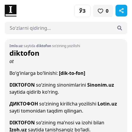
ЎЗ
0
Imlo.uz
saytida
diktofon
so‘zining yozilishi
diktofon
ot
Bo‘g‘inlarga bo‘linishi:
[dik-to-fon]
DIKTOFON
so‘zining sinonimlarini
Sinonim.uz
saytida qidirib ko‘ring.
ДИКТОФОН
so‘zining kirillcha yozilishi
Lotin.uz
sayti tomonidan taqdim qilingan.
DIKTOFON
so‘zining ma’nosi va izohi bilan
Izoh.uz
saytida tanishsangiz bo‘ladi.