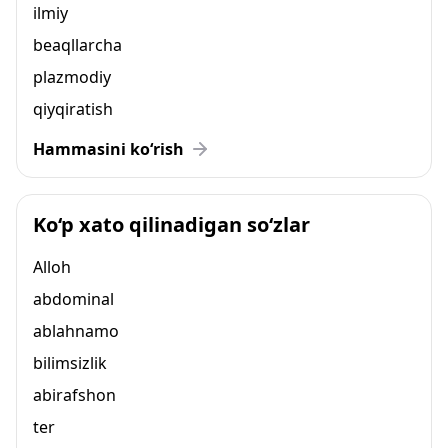
ilmiy
beaqllarcha
plazmodiy
qiyqiratish
Hammasini ko‘rish
Ko‘p xato qilinadigan so‘zlar
Alloh
abdominal
ablahnamo
bilimsizlik
abirafshon
ter