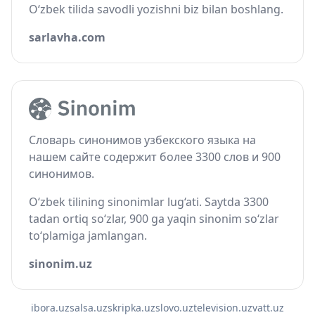
O‘zbek tilida savodli yozishni biz bilan boshlang.
sarlavha.com
Словарь синонимов узбекского языка на
нашем сайте содержит более 3300 слов и 900
синонимов.
O‘zbek tilining sinonimlar lug‘ati. Saytda 3300
tadan ortiq so‘zlar, 900 ga yaqin sinonim so‘zlar
to‘plamiga jamlangan.
sinonim.uz
ibora.uz
salsa.uz
skripka.uz
slovo.uz
television.uz
vatt.uz