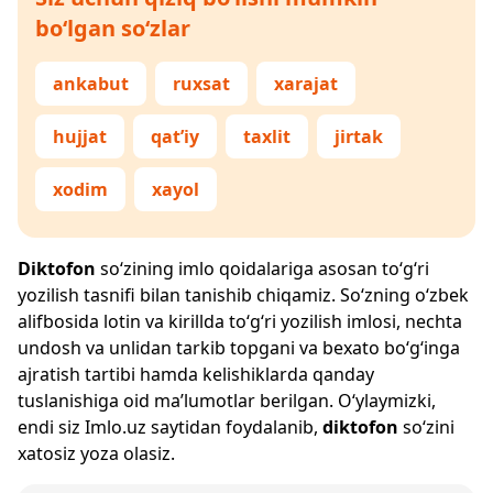
bo‘lgan so‘zlar
ankabut
ruxsat
xarajat
hujjat
qat’iy
taxlit
jirtak
xodim
xayol
Diktofon
so‘zining imlo qoidalariga asosan to‘g‘ri
yozilish tasnifi bilan tanishib chiqamiz. So‘zning o‘zbek
alifbosida lotin va kirillda to‘g‘ri yozilish imlosi, nechta
undosh va unlidan tarkib topgani va bexato bo‘g‘inga
ajratish tartibi hamda kelishiklarda qanday
tuslanishiga oid ma’lumotlar berilgan. O‘ylaymizki,
endi siz
Imlo.uz
saytidan foydalanib,
diktofon
so‘zini
xatosiz yoza olasiz.