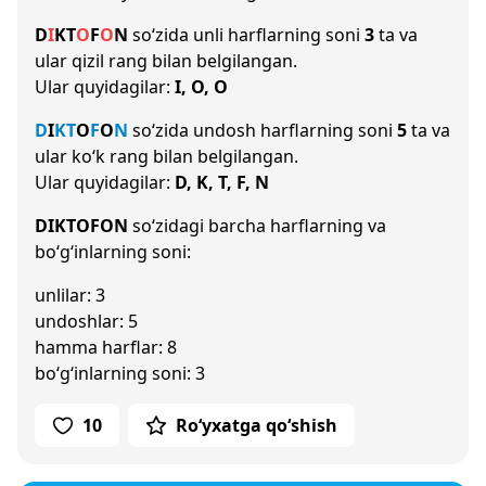
D
I
K
T
O
F
O
N
so‘zida unli harflarning soni
3
ta va
ular qizil rang bilan belgilangan.
Ular quyidagilar:
I, O, O
D
I
K
T
O
F
O
N
so‘zida undosh harflarning soni
5
ta va
ular ko‘k rang bilan belgilangan.
Ular quyidagilar:
D, K, T, F, N
DIKTOFON
so‘zidagi barcha harflarning va
bo‘g‘inlarning soni:
unlilar: 3
undoshlar: 5
hamma harflar: 8
bo‘g‘inlarning soni: 3
10
Ro‘yxatga qo‘shish