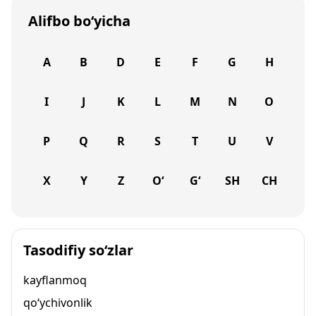
Alifbo bo‘yicha
A
B
D
E
F
G
H
I
J
K
L
M
N
O
P
Q
R
S
T
U
V
X
Y
Z
O‘
G‘
SH
CH
Tasodifiy so‘zlar
kayflanmoq
qo‘ychivonlik