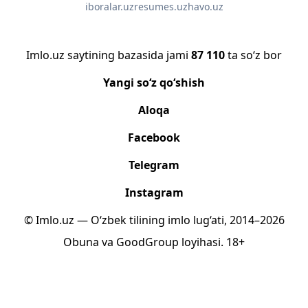
iboralar.uz
resumes.uz
havo.uz
Imlo.uz saytining bazasida jami
87 110
ta so‘z bor
Yangi so‘z qo‘shish
Aloqa
Facebook
Telegram
Instagram
© Imlo.uz — O‘zbek tilining imlo lug‘ati, 2014–2026
Obuna
va
GoodGroup
loyihasi.
18+