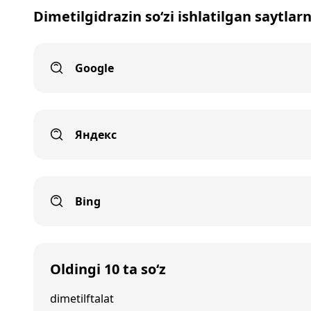
Dimetilgidrazin so‘zi ishlatilgan saytlar
Google
Яндекс
Bing
Oldingi 10 ta so‘z
dimetilftalat