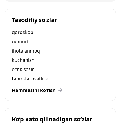
Tasodifiy so‘zlar
goroskop
udmurt
ihotalanmoq
kuchanish
echkisasir
fahm-farosatlilik
Hammasini ko‘rish
Ko‘p xato qilinadigan so‘zlar