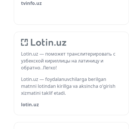
tvinfo.uz
Lotin.uz — поможет транслитерировать с
узбекской кириллицы на латиницу и
обратно. Легко!
Lotin.uz — foydalanuvchilarga berilgan
matnni lotindan kirillga va aksincha o‘girish
xizmatini taklif etadi.
lotin.uz