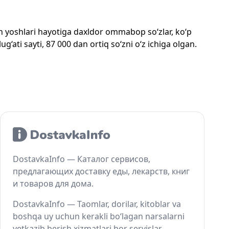
mon yoshlari hayotiga daxldor ommabop so‘zlar, ko‘p
‘ati sayti, 87 000 dan ortiq so‘zni o‘z ichiga olgan.
DostavkaInfo — Каталог сервисов,
предлагающих доставку еды, лекарств, книг
и товаров для дома.
DostavkaInfo — Taomlar, dorilar, kitoblar va
boshqa uy uchun kerakli bo‘lagan narsalarni
yetkazib berish xizmatlari bor servislar.