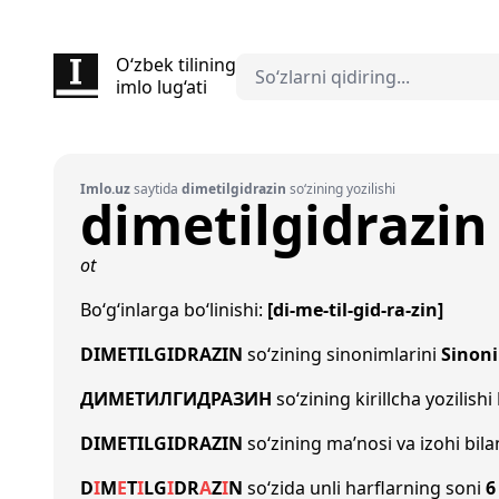
O‘zbek tilining
imlo lug‘ati
Imlo.uz
saytida
dimetilgidrazin
so‘zining yozilishi
dimetilgidrazin
ot
Bo‘g‘inlarga bo‘linishi:
[di-me-til-gid-ra-zin]
DIMETILGIDRAZIN
so‘zining sinonimlarini
Sinon
ДИМЕТИЛГИДРАЗИН
so‘zining kirillcha yozilishi
DIMETILGIDRAZIN
so‘zining ma’nosi va izohi bil
D
I
M
E
T
I
L
G
I
D
R
A
Z
I
N
so‘zida unli harflarning soni
6