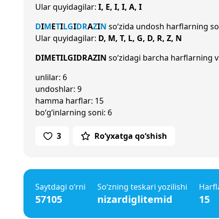
Ular quyidagilar:
I, E, I, I, A, I
D
I
M
E
T
I
L
G
I
D
R
A
Z
I
N
so‘zida undosh harflarning s
Ular quyidagilar:
D, M, T, L, G, D, R, Z, N
DIMETILGIDRAZIN
so‘zidagi barcha harflarning v
unlilar: 6
undoshlar: 9
hamma harflar: 15
bo‘g‘inlarning soni: 6
3
Ro‘yxatga qo‘shish
Saytdagi o‘rni
So‘zning teskari yozilishi
Harfl
57105
nizardiglitemid
15