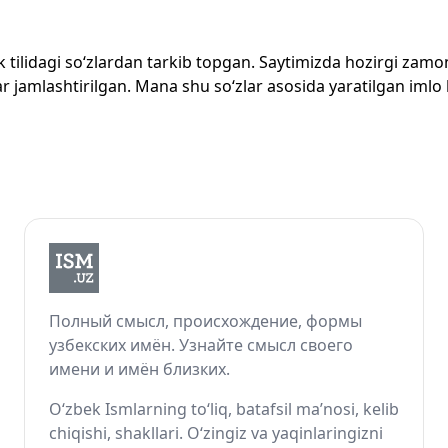
zbek tilidagi so‘zlardan tarkib topgan. Saytimizda hozirgi za
 jamlashtirilgan. Mana shu so‘zlar asosida yaratilgan imlo lug
Полный смысл, происхождение, формы
узбекских имён. Узнайте смысл своего
имени и имён близких.
O‘zbek Ismlarning to‘liq, batafsil ma’nosi, kelib
chiqishi, shakllari. O‘zingiz va yaqinlaringizni