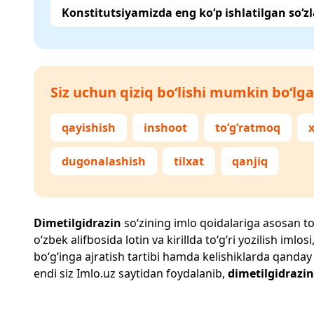
Konstitutsiyamizda eng ko‘p ishlatilgan so‘zl
Siz uchun qiziq bo‘lishi mumkin bo‘lga
qayishish
inshoot
to‘g‘ratmoq
dugonalashish
tilxat
qanjiq
Dimetilgidrazin
so‘zining imlo qoidalariga asosan to‘g
o‘zbek alifbosida lotin va kirillda to‘g‘ri yozilish im
bo‘g‘inga ajratish tartibi hamda kelishiklarda qanday
endi siz
Imlo.uz
saytidan foydalanib,
dimetilgidrazin