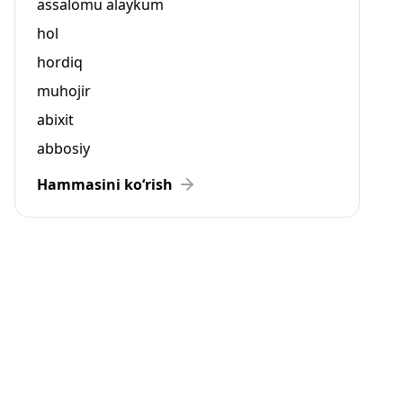
assalomu alaykum
hol
hordiq
muhojir
abixit
abbosiy
Hammasini ko‘rish