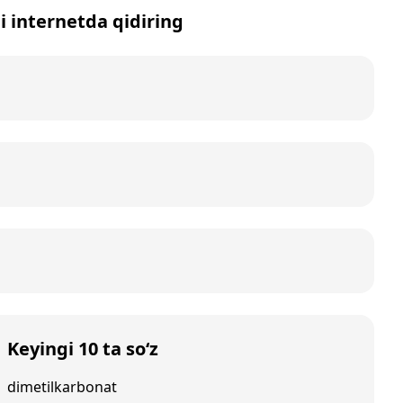
ni internetda qidiring
Keyingi 10 ta so‘z
dimetilkarbonat