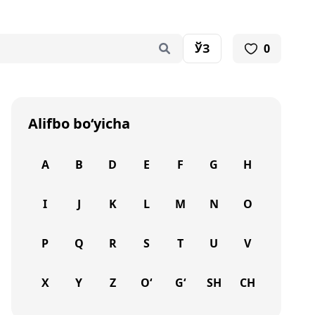
ЎЗ
0
Alifbo bo‘yicha
A
B
D
E
F
G
H
I
J
K
L
M
N
O
P
Q
R
S
T
U
V
X
Y
Z
O‘
G‘
SH
CH