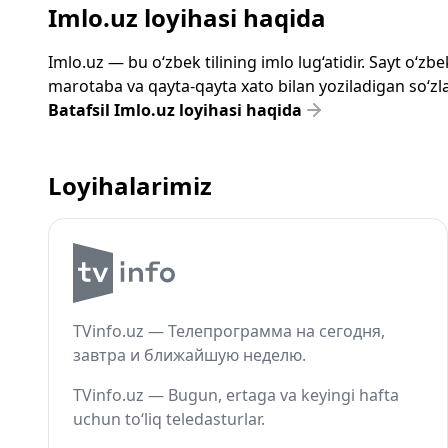
Imlo.uz loyihasi haqida
Imlo.uz — bu o‘zbek tilining imlo lug‘atidir. Sayt o‘
marotaba va qayta-qayta xato bilan yoziladigan so‘zlar
Batafsil Imlo.uz loyihasi haqida
Loyihalarimiz
TVinfo.uz — Телепрограмма на сегодня,
завтра и ближайшую неделю.
TVinfo.uz — Bugun, ertaga va keyingi hafta
uchun to‘liq teledasturlar.