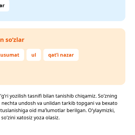
ar
n so‘zlar
xusumat
ul
qat’i nazar
‘ri yozilish tasnifi bilan tanishib chiqamiz. So‘zning
losi, nechta undosh va unlidan tarkib topgani va bexato
 tuslanishiga oid ma’lumotlar berilgan. O‘ylaymizki,
so‘zini xatosiz yoza olasiz.