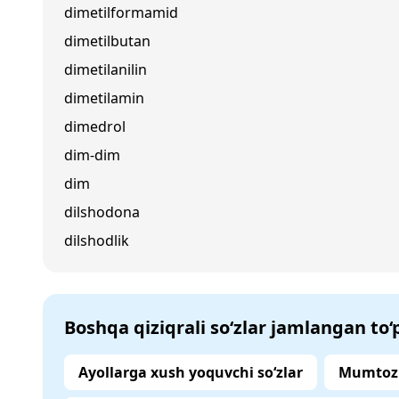
dimetilformamid
dimetilbutan
dimetilanilin
dimetilamin
dimedrol
dim-dim
dim
dilshodona
dilshodlik
Boshqa qiziqrali so‘zlar jamlangan to
Ayollarga xush yoquvchi so‘zlar
Mumtoz 