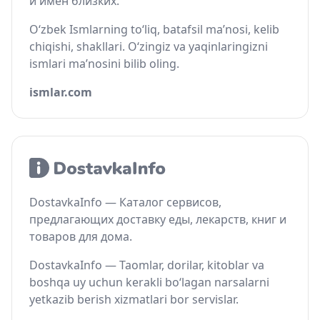
и имён близких.
O‘zbek Ismlarning to‘liq, batafsil ma’nosi, kelib
chiqishi, shakllari. O‘zingiz va yaqinlaringizni
ismlari ma’nosini bilib oling.
ismlar.com
DostavkaInfo — Каталог сервисов,
предлагающих доставку еды, лекарств, книг и
товаров для дома.
DostavkaInfo — Taomlar, dorilar, kitoblar va
boshqa uy uchun kerakli bo‘lagan narsalarni
yetkazib berish xizmatlari bor servislar.