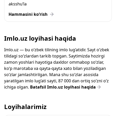
aksshu’la
Hammasini ko‘rish
Imlo.uz loyihasi haqida
Imlo.uz — bu o‘zbek tilining imlo lug‘atidir. Sayt o‘zbek
tilidagi so‘zlardan tarkib topgan. Saytimizda hozirgi
zamon yoshlari hayotiga daxldor ommabop so‘zlar,
ko‘p marotaba va qayta-qayta xato bilan yoziladigan
so‘zlar jamlashtirilgan. Mana shu so‘zlar asosida
yaratilgan imlo lug‘ati sayti, 87 000 dan ortiq so‘zni o‘z
ichiga olgan.
Batafsil Imlo.uz loyihasi haqida
Loyihalarimiz