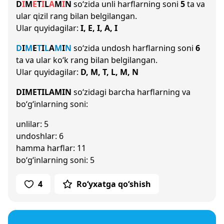
D
I
M
E
T
I
L
A
M
I
N
so‘zida unli harflarning soni
5
ta va
ular qizil rang bilan belgilangan.
Ular quyidagilar:
I, E, I, A, I
D
I
M
E
T
I
L
A
M
I
N
so‘zida undosh harflarning soni
6
ta va ular ko‘k rang bilan belgilangan.
Ular quyidagilar:
D, M, T, L, M, N
DIMETILAMIN
so‘zidagi barcha harflarning va
bo‘g‘inlarning soni:
unlilar: 5
undoshlar: 6
hamma harflar: 11
bo‘g‘inlarning soni: 5
4
Ro‘yxatga qo‘shish