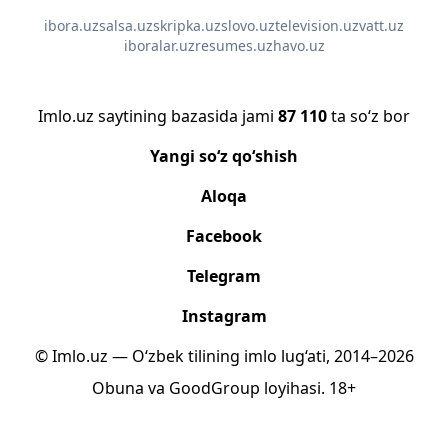
ibora.uz
salsa.uz
skripka.uz
slovo.uz
television.uz
vatt.uz
iboralar.uz
resumes.uz
havo.uz
Imlo.uz saytining bazasida jami
87 110
ta so‘z bor
Yangi so‘z qo‘shish
Aloqa
Facebook
Telegram
Instagram
© Imlo.uz — O‘zbek tilining imlo lug‘ati, 2014–2026
Obuna
va
GoodGroup
loyihasi.
18+