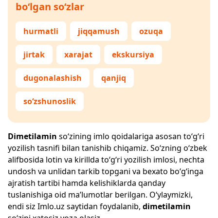
bo‘lgan so‘zlar
hurmatli
jiqqamush
ozuqa
jirtak
xarajat
ekskursiya
dugonalashish
qanjiq
so‘zshunoslik
Dimetilamin
so‘zining imlo qoidalariga asosan to‘g‘ri
yozilish tasnifi bilan tanishib chiqamiz. So‘zning o‘zbek
alifbosida lotin va kirillda to‘g‘ri yozilish imlosi, nechta
undosh va unlidan tarkib topgani va bexato bo‘g‘inga
ajratish tartibi hamda kelishiklarda qanday
tuslanishiga oid ma’lumotlar berilgan. O‘ylaymizki,
endi siz
Imlo.uz
saytidan foydalanib,
dimetilamin