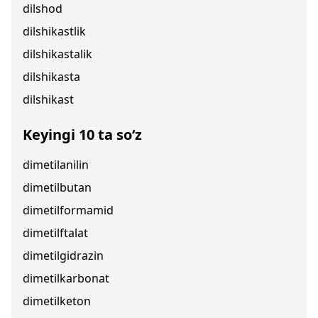
dilshod
dilshikastlik
dilshikastalik
dilshikasta
dilshikast
Keyingi 10 ta so‘z
dimetilanilin
dimetilbutan
dimetilformamid
dimetilftalat
dimetilgidrazin
dimetilkarbonat
dimetilketon