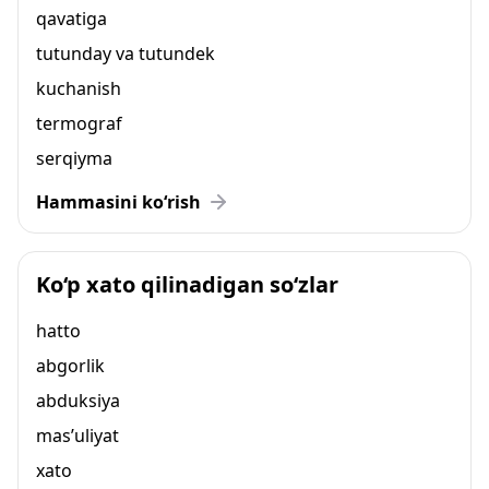
qavatiga
tutunday va tutundek
kuchanish
termograf
serqiyma
Hammasini ko‘rish
Ko‘p xato qilinadigan so‘zlar
hatto
abgorlik
abduksiya
mas’uliyat
xato