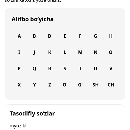
so‘zini xatosiz yoza olasiz.
Alifbo bo‘yicha
A
B
D
E
F
G
H
I
J
K
L
M
N
O
P
Q
R
S
T
U
V
X
Y
Z
O‘
G‘
SH
CH
Tasodifiy so‘zlar
myuzikl