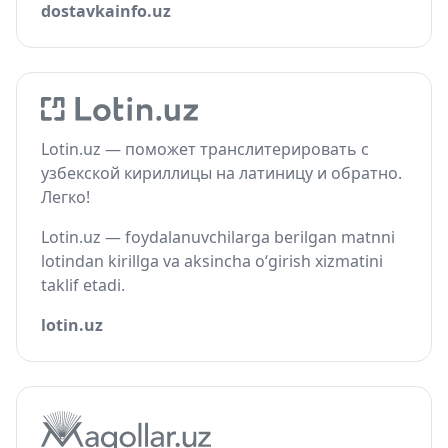
dostavkainfo.uz
Lotin.uz — поможет транслитерировать с
узбекской кириллицы на латиницу и обратно.
Легко!
Lotin.uz — foydalanuvchilarga berilgan matnni
lotindan kirillga va aksincha o‘girish xizmatini
taklif etadi.
lotin.uz