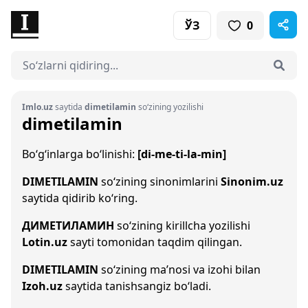
ЎЗ
0
Imlo.uz
saytida
dimetilamin
so‘zining yozilishi
dimetilamin
Bo‘g‘inlarga bo‘linishi:
[di-me-ti-la-min]
DIMETILAMIN
so‘zining sinonimlarini
Sinonim.uz
saytida qidirib ko‘ring.
ДИМЕТИЛАМИН
so‘zining kirillcha yozilishi
Lotin.uz
sayti tomonidan taqdim qilingan.
DIMETILAMIN
so‘zining ma’nosi va izohi bilan
Izoh.uz
saytida tanishsangiz bo‘ladi.