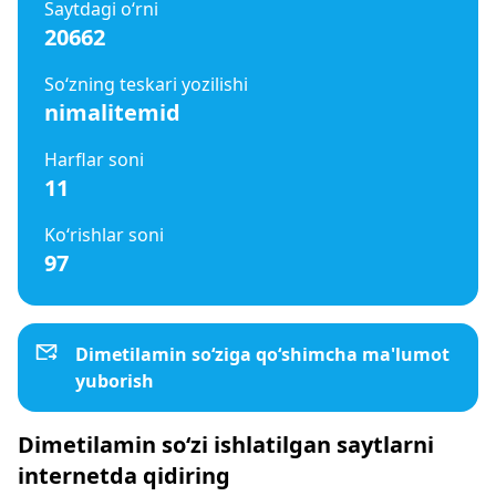
Saytdagi o‘rni
20662
So‘zning teskari yozilishi
nimalitemid
Harflar soni
11
Ko‘rishlar soni
97
Dimetilamin so‘ziga qo‘shimcha ma'lumot
yuborish
Dimetilamin so‘zi ishlatilgan saytlarni
internetda qidiring