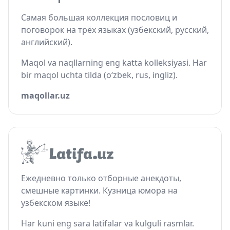
Самая большая коллекция пословиц и
поговорок на трёх языках (узбекский, русский,
английский).
Maqol va naqllarning eng katta kolleksiyasi. Har
bir maqol uchta tilda (o‘zbek, rus, ingliz).
maqollar.uz
Ежедневно только отборные анекдоты,
смешные картинки. Кузница юмора на
узбекском языке!
Har kuni eng sara latifalar va kulguli rasmlar.