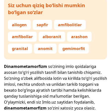
Siz uchun qiziq bo‘lishi mumkin
bo‘lgan so‘zlar
allogen
sapfir
amfibolitlar
amfibollar
alboranit
arashon
granital
anomit
gemimorfit
Dinamometamorfizm
so‘zining imlo qoidalariga
asosan to‘g‘ri yozilish tasnifi bilan tanishib chiqamiz.
So‘zning o‘zbek alifbosida lotin va kirillda to‘g‘ri yozilish
imlosi, nechta undosh va unlidan tarkib topgani va
bexato bo‘g‘inga ajratish tartibi hamda kelishiklarda
qanday tuslanishiga oid ma’lumotlar berilgan.
O‘ylaymizki, endi siz
Imlo.uz
saytidan foydalanib,
dinamometamorfizm
so‘zini xatosiz yoza olasiz.