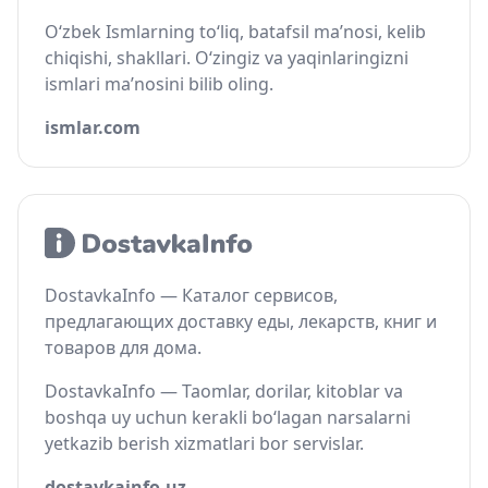
O‘zbek Ismlarning to‘liq, batafsil ma’nosi, kelib
chiqishi, shakllari. O‘zingiz va yaqinlaringizni
ismlari ma’nosini bilib oling.
ismlar.com
DostavkaInfo — Каталог сервисов,
предлагающих доставку еды, лекарств, книг и
товаров для дома.
DostavkaInfo — Taomlar, dorilar, kitoblar va
boshqa uy uchun kerakli bo‘lagan narsalarni
yetkazib berish xizmatlari bor servislar.
dostavkainfo.uz