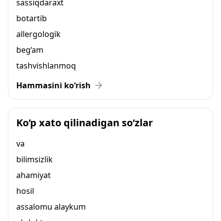
sassiqdaraxt
botartib
allergologik
beg‘am
tashvishlanmoq
Hammasini ko‘rish
Ko‘p xato qilinadigan so‘zlar
va
bilimsizlik
ahamiyat
hosil
assalomu alaykum