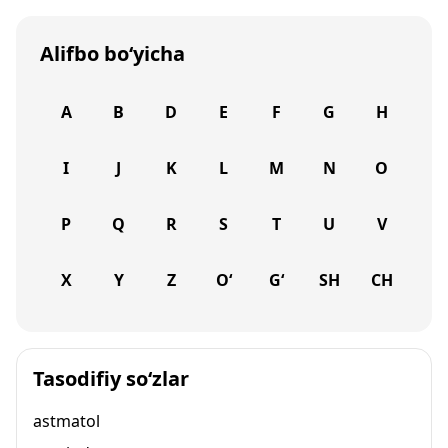
Alifbo bo‘yicha
A
B
D
E
F
G
H
I
J
K
L
M
N
O
P
Q
R
S
T
U
V
X
Y
Z
O‘
G‘
SH
CH
Tasodifiy so‘zlar
astmatol