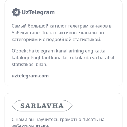
Самый большой каталог телеграм каналов в
Узбекистане. Только активные каналы по
категориям и с подробной статистикой.
O‘zbekcha telegram kanallarining eng katta
katalogi. Faqt faol kanallar, ruknlarda va batafsil
statistikasi bilan.
uztelegram.com
С нами вы научитесь грамотно писать на
узбекском языке.