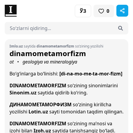
ЎЗ
0
Imlo.uz
saytida
dinamometamorfizm
so‘zining yozilishi
dinamometamorfizm
ot
geologiya va mineralogiya
•
Bo‘g‘inlarga bo‘linishi:
[di-na-mo-me-ta-mor-fizm]
DINAMOMETAMORFIZM
so‘zining sinonimlarini
Sinonim.uz
saytida qidirib ko‘ring.
ДИНАМОМЕТАМОРФИЗМ
so‘zining kirillcha
yozilishi
Lotin.uz
sayti tomonidan taqdim qilingan.
DINAMOMETAMORFIZM
so‘zining ma’nosi va
izohi bilan
Izoh.uz
saytida tanishsangiz bo‘ladi.