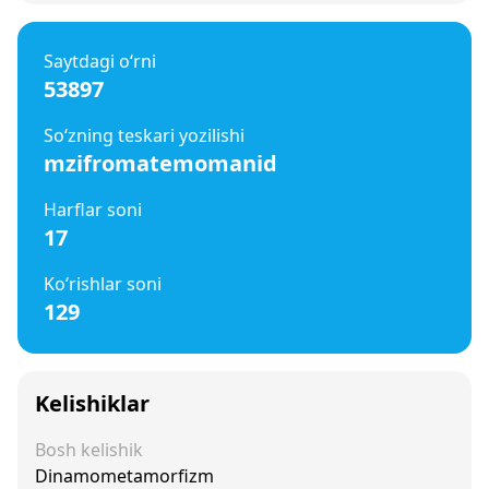
Saytdagi o‘rni
53897
So‘zning teskari yozilishi
mzifromatemomanid
Harflar soni
17
Ko‘rishlar soni
129
Kelishiklar
Bosh kelishik
Dinamometamorfizm