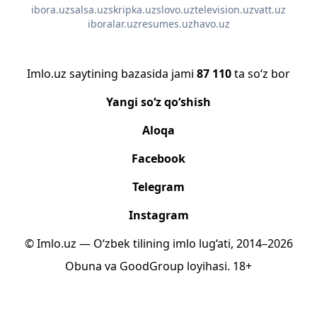
ibora.uz
salsa.uz
skripka.uz
slovo.uz
television.uz
vatt.uz
iboralar.uz
resumes.uz
havo.uz
Imlo.uz saytining bazasida jami
87 110
ta so‘z bor
Yangi so‘z qo‘shish
Aloqa
Facebook
Telegram
Instagram
© Imlo.uz — O‘zbek tilining imlo lug‘ati, 2014–2026
Obuna
va
GoodGroup
loyihasi.
18+