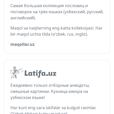
Самая большая коллекция пословиц и
поговорок на трёх языках (узбекский, русский,
английский).
Maqol va naqllarning eng katta kolleksiyasi. Har
bir maqol uchta tilda (o‘zbek, rus, ingliz).
maqollar.uz
Ежедневно только отборные анекдоты,
смешные картинки. Кузница юмора на
узбекском языке!
Har kuni eng sara latifalar va kulguli rasmlar.
O‘zbek tilidagi kulgu markazi!