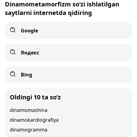
Dinamometamorfizm so‘zi ishlatilgan
saytlarni internetda qidiring
Google
Яндекс
Bing
Oldingi 10 ta so‘z
dinamomashina
dinamokardiografiya
dinamogramma