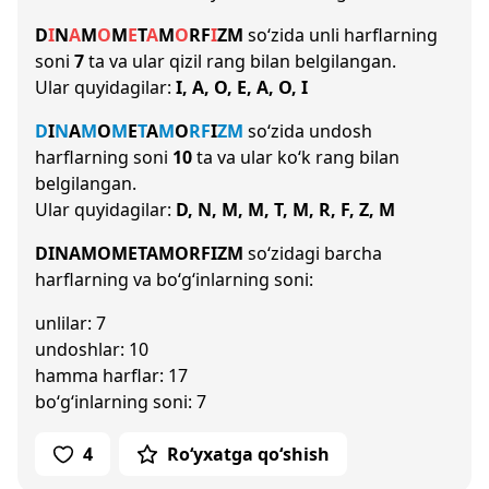
D
I
N
A
M
O
M
E
T
A
M
O
R
F
I
Z
M
so‘zida unli harflarning
soni
7
ta va ular qizil rang bilan belgilangan.
Ular quyidagilar:
I, A, O, E, A, O, I
D
I
N
A
M
O
M
E
T
A
M
O
R
F
I
Z
M
so‘zida undosh
harflarning soni
10
ta va ular ko‘k rang bilan
belgilangan.
Ular quyidagilar:
D, N, M, M, T, M, R, F, Z, M
DINAMOMETAMORFIZM
so‘zidagi barcha
harflarning va bo‘g‘inlarning soni:
unlilar: 7
undoshlar: 10
hamma harflar: 17
bo‘g‘inlarning soni: 7
4
Ro‘yxatga qo‘shish