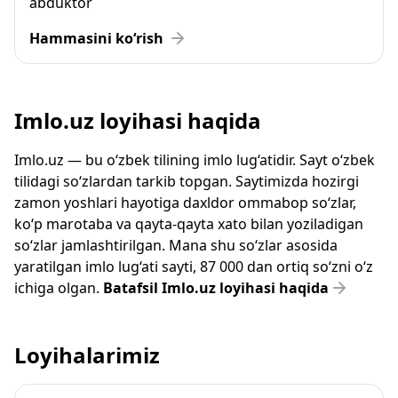
abduktor
Hammasini ko‘rish
Imlo.uz loyihasi haqida
Imlo.uz — bu o‘zbek tilining imlo lug‘atidir. Sayt o‘zbek
tilidagi so‘zlardan tarkib topgan. Saytimizda hozirgi
zamon yoshlari hayotiga daxldor ommabop so‘zlar,
ko‘p marotaba va qayta-qayta xato bilan yoziladigan
so‘zlar jamlashtirilgan. Mana shu so‘zlar asosida
yaratilgan imlo lug‘ati sayti, 87 000 dan ortiq so‘zni o‘z
ichiga olgan.
Batafsil Imlo.uz loyihasi haqida
Loyihalarimiz