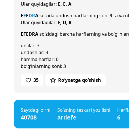
Ular quyidagilar:
E, E, A
E
F
E
D
R
A
so‘zida undosh harflarning soni
3
ta va u
Ular quyidagilar:
F, D, R
EFEDRA
so‘zidagi barcha harflarning va bo‘g‘inlar
unlilar: 3
undoshlar: 3
hamma harflar: 6
bo‘g‘inlarning soni: 3
35
Ro‘yxatga qo‘shish
Saytdagi o‘rni
So‘zning teskari yozilishi
Harfl
40708
ardefe
6