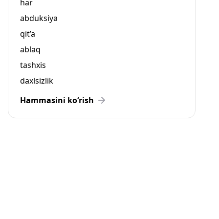
har
abduksiya
qit’a
ablaq
tashxis
daxlsizlik
Hammasini ko‘rish