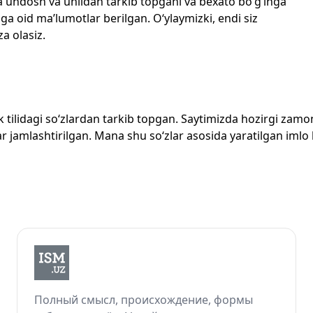
echta undosh va unlidan tarkib topgani va bexato bo‘g‘inga
ga oid ma’lumotlar berilgan. O‘ylaymizki, endi siz
za olasiz.
zbek tilidagi so‘zlardan tarkib topgan. Saytimizda hozirgi za
 jamlashtirilgan. Mana shu so‘zlar asosida yaratilgan imlo lug
Полный смысл, происхождение, формы