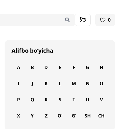
ЎЗ
0
Alifbo bo‘yicha
A
B
D
E
F
G
H
I
J
K
L
M
N
O
P
Q
R
S
T
U
V
X
Y
Z
O‘
G‘
SH
CH