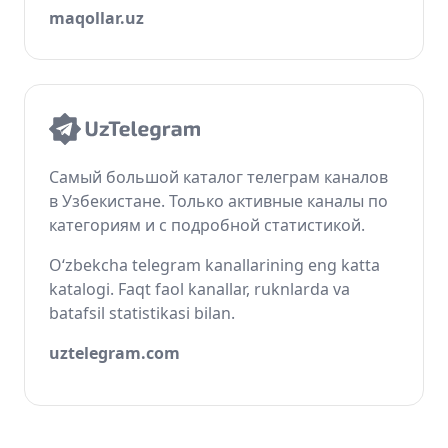
maqollar.uz
Самый большой каталог телеграм каналов
в Узбекистане. Только активные каналы по
категориям и с подробной статистикой.
O‘zbekcha telegram kanallarining eng katta
katalogi. Faqt faol kanallar, ruknlarda va
batafsil statistikasi bilan.
uztelegram.com