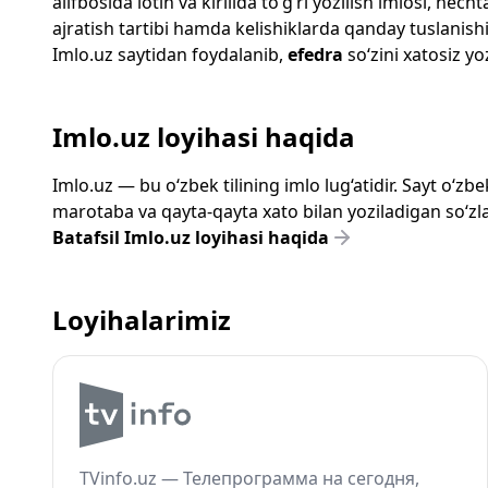
alifbosida lotin va kirillda to‘g‘ri yozilish imlosi, n
ajratish tartibi hamda kelishiklarda qanday tuslanishi
Imlo.uz
saytidan foydalanib,
efedra
so‘zini xatosiz yo
Imlo.uz loyihasi haqida
Imlo.uz — bu o‘zbek tilining imlo lug‘atidir. Sayt o‘
marotaba va qayta-qayta xato bilan yoziladigan so‘zlar
Batafsil Imlo.uz loyihasi haqida
Loyihalarimiz
TVinfo.uz — Телепрограмма на сегодня,