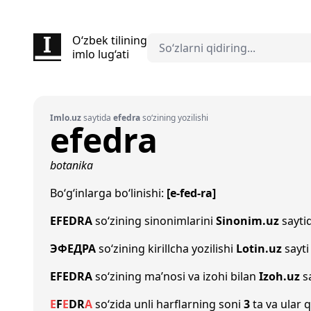
O‘zbek tilining
imlo lug‘ati
Imlo.uz
saytida
efedra
so‘zining yozilishi
efedra
botanika
Bo‘g‘inlarga bo‘linishi:
[e-fed-ra]
EFEDRA
so‘zining sinonimlarini
Sinonim.uz
saytid
ЭФЕДРА
so‘zining kirillcha yozilishi
Lotin.uz
sayti
EFEDRA
so‘zining ma’nosi va izohi bilan
Izoh.uz
sa
E
F
E
D
R
A
so‘zida unli harflarning soni
3
ta va ular q