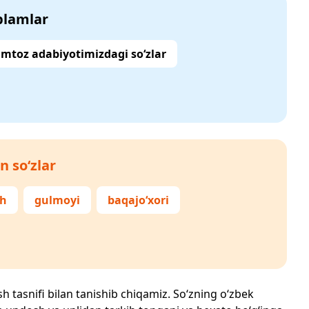
‘plamlar
mtoz adabiyotimizdagi so‘zlar
n so‘zlar
ch
gulmoyi
baqajo‘xori
sh tasnifi bilan tanishib chiqamiz. So‘zning o‘zbek