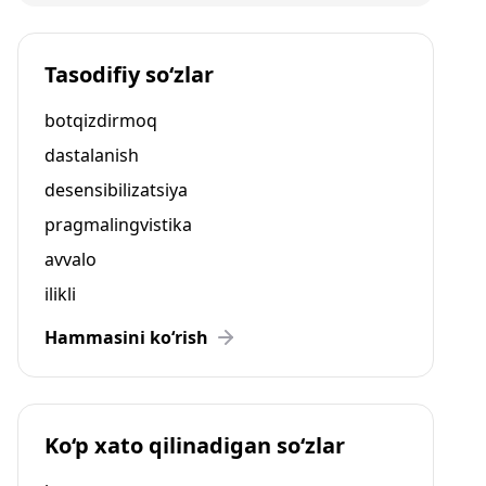
Tasodifiy so‘zlar
botqizdirmoq
dastalanish
desensibilizatsiya
pragmalingvistika
avvalo
ilikli
Hammasini ko‘rish
Ko‘p xato qilinadigan so‘zlar