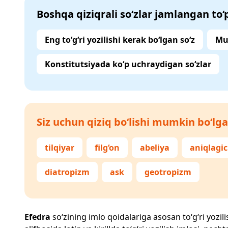
Boshqa qiziqrali so‘zlar jamlangan to
Eng to‘g‘ri yozilishi kerak bo‘lgan so‘z
Mu
Konstitutsiyada ko‘p uchraydigan so‘zlar
Siz uchun qiziq bo‘lishi mumkin bo‘lga
tilqiyar
filg‘on
abeliya
aniqlagi
diatropizm
ask
geotropizm
Efedra
so‘zining imlo qoidalariga asosan to‘g‘ri yozili