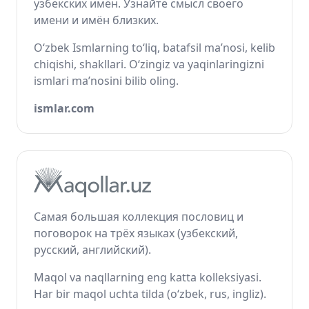
узбекских имён. Узнайте смысл своего
имени и имён близких.
O‘zbek Ismlarning to‘liq, batafsil ma’nosi, kelib
chiqishi, shakllari. O‘zingiz va yaqinlaringizni
ismlari ma’nosini bilib oling.
ismlar.com
Самая большая коллекция пословиц и
поговорок на трёх языках (узбекский,
русский, английский).
Maqol va naqllarning eng katta kolleksiyasi.
Har bir maqol uchta tilda (o‘zbek, rus, ingliz).