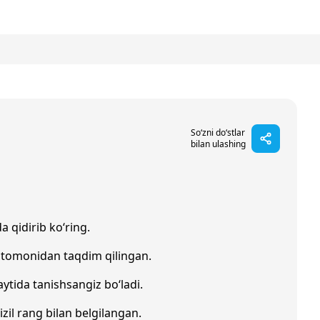
So‘zni do‘stlar
bilan ulashing
a qidirib ko‘ring.
 tomonidan taqdim qilingan.
ytida tanishsangiz bo‘ladi.
izil rang bilan belgilangan.