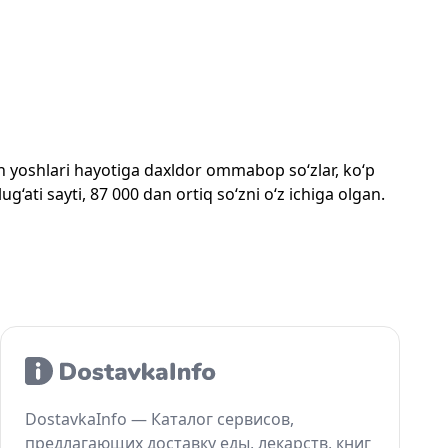
mon yoshlari hayotiga daxldor ommabop so‘zlar, ko‘p
‘ati sayti, 87 000 dan ortiq so‘zni o‘z ichiga olgan.
DostavkaInfo — Каталог сервисов,
предлагающих доставку еды, лекарств, книг