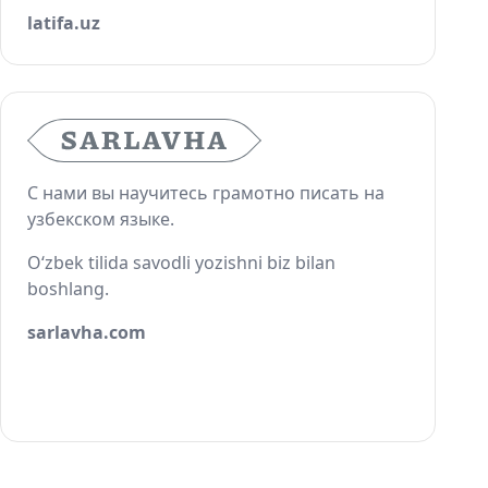
latifa.uz
С нами вы научитесь грамотно писать на
узбекском языке.
O‘zbek tilida savodli yozishni biz bilan
boshlang.
sarlavha.com