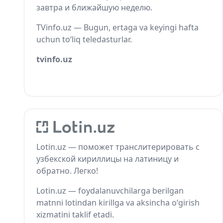
завтра и ближайшую неделю.
TVinfo.uz — Bugun, ertaga va keyingi hafta
uchun to‘liq teledasturlar.
tvinfo.uz
Lotin.uz — поможет транслитерировать с
узбекской кириллицы на латиницу и
обратно. Легко!
Lotin.uz — foydalanuvchilarga berilgan
matnni lotindan kirillga va aksincha o‘girish
xizmatini taklif etadi.