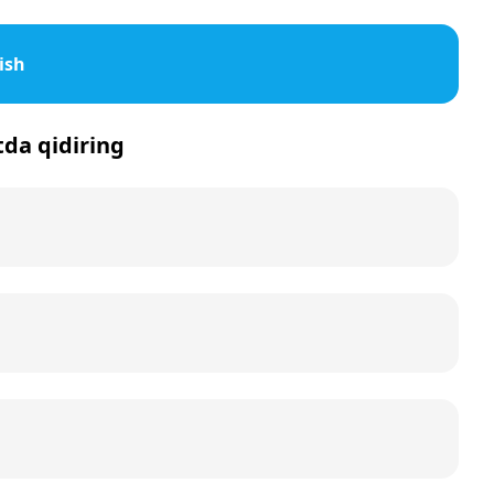
ish
tda qidiring