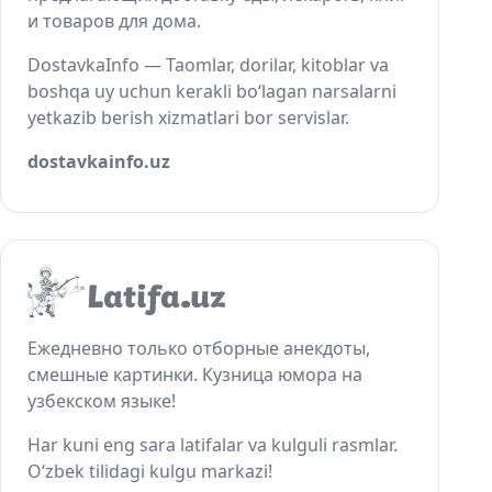
и товаров для дома.
DostavkaInfo — Taomlar, dorilar, kitoblar va
boshqa uy uchun kerakli bo‘lagan narsalarni
yetkazib berish xizmatlari bor servislar.
dostavkainfo.uz
Ежедневно только отборные анекдоты,
смешные картинки. Кузница юмора на
узбекском языке!
Har kuni eng sara latifalar va kulguli rasmlar.
O‘zbek tilidagi kulgu markazi!