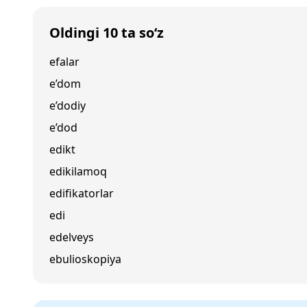
Oldingi 10 ta so‘z
efalar
e’dom
e’dodiy
e’dod
edikt
edikilamoq
edifikatorlar
edi
edelveys
ebulioskopiya