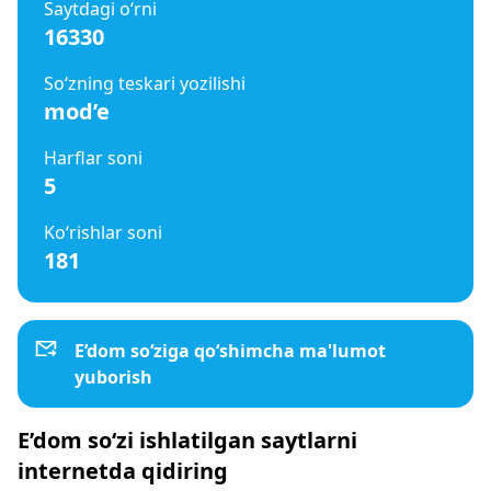
Saytdagi o‘rni
16330
So‘zning teskari yozilishi
mod’e
Harflar soni
5
Ko‘rishlar soni
181
E’dom so‘ziga qo‘shimcha ma'lumot
yuborish
E’dom so‘zi ishlatilgan saytlarni
internetda qidiring