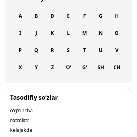
A
B
D
E
F
G
H
I
J
K
L
M
N
O
P
Q
R
S
T
U
V
X
Y
Z
O‘
G‘
SH
CH
Tasodifiy so‘zlar
o‘g‘rincha
rotmistr
kelajakda