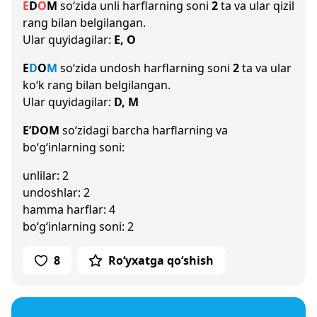
E
D
O
M
so‘zida unli harflarning soni
2
ta va ular qizil
rang bilan belgilangan.
Ular quyidagilar:
E, O
E
D
O
M
so‘zida undosh harflarning soni
2
ta va ular
ko‘k rang bilan belgilangan.
Ular quyidagilar:
D, M
E’DOM
so‘zidagi barcha harflarning va
bo‘g‘inlarning soni:
unlilar: 2
undoshlar: 2
hamma harflar: 4
bo‘g‘inlarning soni: 2
8
Ro‘yxatga qo‘shish