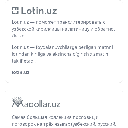
Lotin.uz — поможет транслитерировать с
узбекской кириллицы на латиницу и обратно.
Легко!
Lotin.uz — foydalanuvchilarga berilgan matnni
lotindan kirillga va aksincha o‘girish xizmatini
taklif etadi.
lotin.uz
Самая большая коллекция пословиц и
поговорок на трёх языках (узбекский, русский,