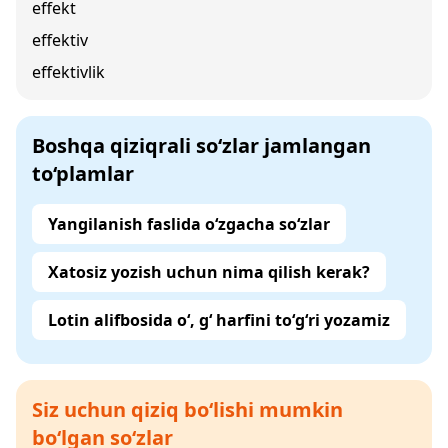
effekt
effektiv
effektivlik
Boshqa qiziqrali so‘zlar jamlangan
to‘plamlar
Yangilanish faslida o‘zgacha so‘zlar
Xatosiz yozish uchun nima qilish kerak?
Lotin alifbosida o‘, g‘ harfini to‘g‘ri yozamiz
Siz uchun qiziq bo‘lishi mumkin
bo‘lgan so‘zlar