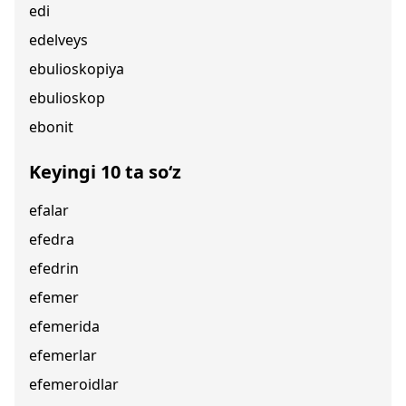
edi
edelveys
ebulioskopiya
ebulioskop
ebonit
Keyingi 10 ta so‘z
efalar
efedra
efedrin
efemer
efemerida
efemerlar
efemeroidlar