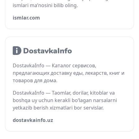
ismlari ma’nosini bilib oling.
ismlar.com
DostavkaInfo — Каталог сервисов,
предлагающих доставку еды, лекарств, книг и
товаров для дома.
DostavkaInfo — Taomlar, dorilar, kitoblar va
boshqa uy uchun kerakli bo‘lagan narsalarni
yetkazib berish xizmatlari bor servislar.
dostavkainfo.uz