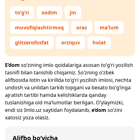
to‘g‘ri
xodim
jin
muvofiqlashtirmoq
oraz
ma’lum
glitserofosfat
orziquv
holat
E’dom
so‘zining imlo qoidalariga asosan to‘g‘ri yozilish
tasnifi bilan tanishib chiqamiz. So‘zning o‘zbek
alifbosida lotin va kirillda to‘g‘ri yozilish imlosi, nechta
undosh va unlidan tarkib topgani va bexato bo‘g‘inga
ajratish tartibi hamda kelishiklarda qanday
tuslanishiga oid ma’lumotlar berilgan. O‘ylaymizki,
endi siz
Imlo.uz
saytidan foydalanib,
e’dom
so‘zini
xatosiz yoza olasiz.
Alifbo bo‘yicha