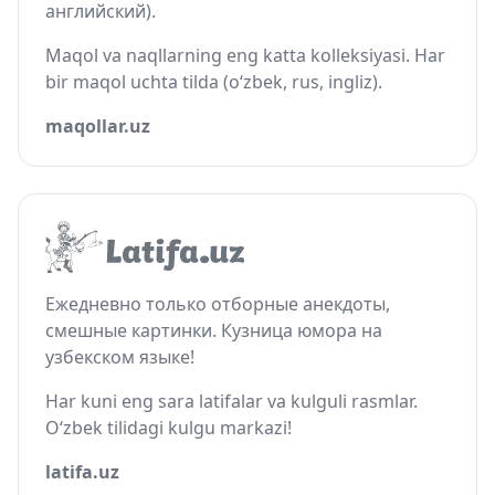
английский).
Maqol va naqllarning eng katta kolleksiyasi. Har
bir maqol uchta tilda (o‘zbek, rus, ingliz).
maqollar.uz
Ежедневно только отборные анекдоты,
смешные картинки. Кузница юмора на
узбекском языке!
Har kuni eng sara latifalar va kulguli rasmlar.
O‘zbek tilidagi kulgu markazi!
latifa.uz