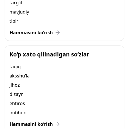
targ‘il
mavjudiy
tipir
Hammasini ko‘rish
Ko‘p xato qilinadigan so‘zlar
taqiq
aksshu’la
jihoz
dizayn
ehtiros
imtihon
Hammasini ko‘rish