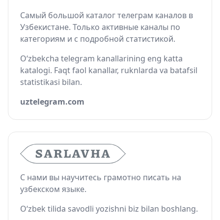
Самый большой каталог телеграм каналов в
Узбекистане. Только активные каналы по
категориям и с подробной статистикой.
O‘zbekcha telegram kanallarining eng katta
katalogi. Faqt faol kanallar, ruknlarda va batafsil
statistikasi bilan.
uztelegram.com
С нами вы научитесь грамотно писать на
узбекском языке.
O‘zbek tilida savodli yozishni biz bilan boshlang.