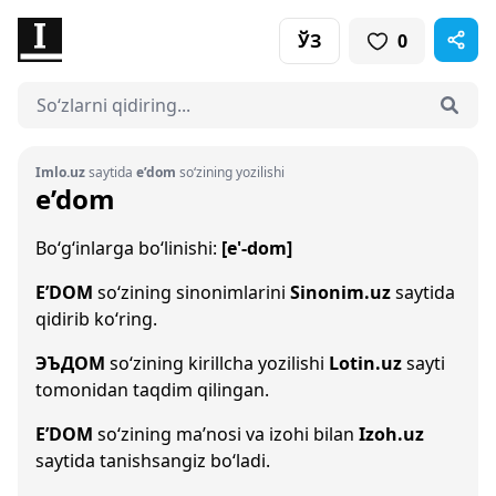
ЎЗ
0
Imlo.uz
saytida
e’dom
so‘zining yozilishi
e’dom
Bo‘g‘inlarga bo‘linishi:
[e'-dom]
E’DOM
so‘zining sinonimlarini
Sinonim.uz
saytida
qidirib ko‘ring.
ЭЪДОМ
so‘zining kirillcha yozilishi
Lotin.uz
sayti
tomonidan taqdim qilingan.
E’DOM
so‘zining ma’nosi va izohi bilan
Izoh.uz
saytida tanishsangiz bo‘ladi.