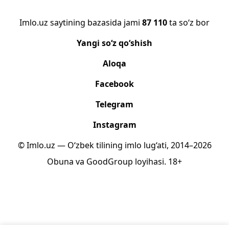
Imlo.uz saytining bazasida jami
87 110
ta so‘z bor
Yangi so‘z qo‘shish
Aloqa
Facebook
Telegram
Instagram
© Imlo.uz — O‘zbek tilining imlo lug‘ati, 2014–2026
Obuna
va
GoodGroup
loyihasi.
18+