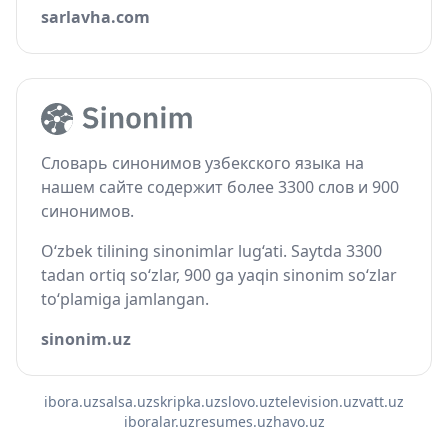
sarlavha.com
Словарь синонимов узбекского языка на
нашем сайте содержит более 3300 слов и 900
синонимов.
O‘zbek tilining sinonimlar lug‘ati. Saytda 3300
tadan ortiq so‘zlar, 900 ga yaqin sinonim so‘zlar
to‘plamiga jamlangan.
sinonim.uz
ibora.uz
salsa.uz
skripka.uz
slovo.uz
television.uz
vatt.uz
iboralar.uz
resumes.uz
havo.uz