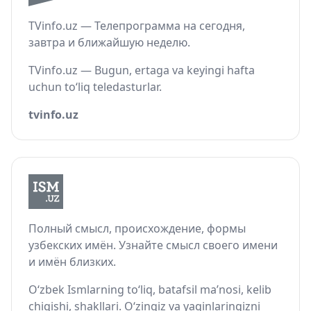
TVinfo.uz — Телепрограмма на сегодня,
завтра и ближайшую неделю.
TVinfo.uz — Bugun, ertaga va keyingi hafta
uchun to‘liq teledasturlar.
tvinfo.uz
Полный смысл, происхождение, формы
узбекских имён. Узнайте смысл своего имени
и имён близких.
O‘zbek Ismlarning to‘liq, batafsil ma’nosi, kelib
chiqishi, shakllari. O‘zingiz va yaqinlaringizni