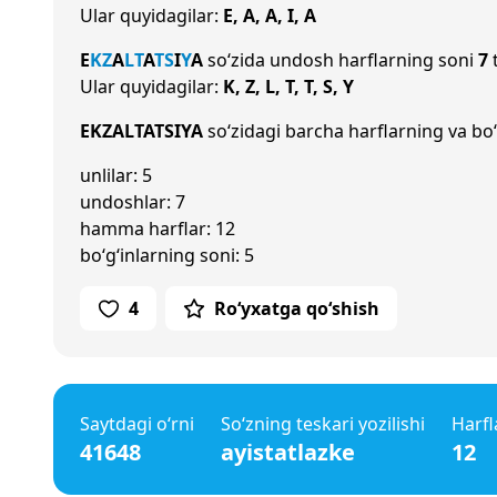
Ular quyidagilar:
E, A, A, I, A
E
K
Z
A
L
T
A
T
S
I
Y
A
so‘zida undosh harflarning soni
7
t
Ular quyidagilar:
K, Z, L, T, T, S, Y
EKZALTATSIYA
so‘zidagi barcha harflarning va bo‘
unlilar: 5
undoshlar: 7
hamma harflar: 12
bo‘g‘inlarning soni: 5
4
Ro‘yxatga qo‘shish
Saytdagi o‘rni
So‘zning teskari yozilishi
Harfl
41648
ayistatlazke
12