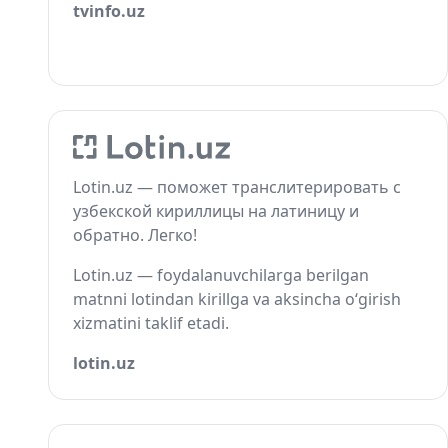
tvinfo.uz
Lotin.uz — поможет транслитерировать с
узбекской кириллицы на латиницу и
обратно. Легко!
Lotin.uz — foydalanuvchilarga berilgan
matnni lotindan kirillga va aksincha o‘girish
xizmatini taklif etadi.
lotin.uz