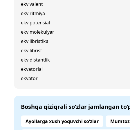
ekvivalent
ekviritmiya
ekvipotensial
ekvimolekulyar
ekvilibristika
ekvilibrist
ekvidistantlik
ekvatorial
ekvator
Boshqa qiziqrali so‘zlar jamlangan to
Ayollarga xush yoquvchi so‘zlar
Mumtoz 