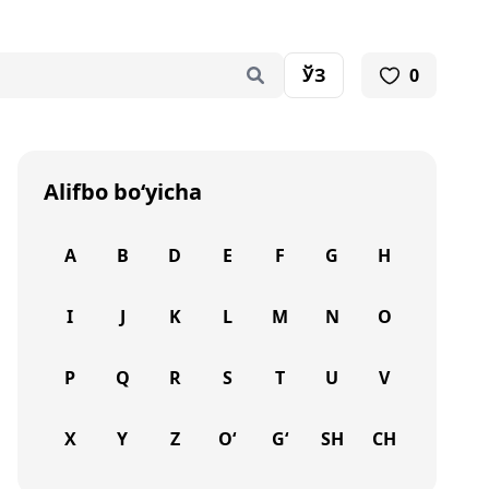
ЎЗ
0
Alifbo bo‘yicha
A
B
D
E
F
G
H
I
J
K
L
M
N
O
P
Q
R
S
T
U
V
X
Y
Z
O‘
G‘
SH
CH