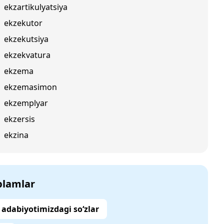
ekzartikulyatsiya
ekzekutor
ekzekutsiya
ekzekvatura
ekzema
ekzemasimon
ekzemplyar
ekzersis
ekzina
‘plamlar
adabiyotimizdagi so‘zlar