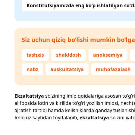
Konstitutsiyamizda eng ko‘p ishlatilgan so‘zl
Siz uchun qiziq bo‘lishi mumkin bo‘lga
tashxis
shakldosh
anoksemiya
nabz
auskultatsiya
muhofazalash
Ekzaltatsiya
so‘zining imlo qoidalariga asosan to‘g‘ri
alifbosida lotin va kirillda to‘g‘ri yozilish imlosi, n
ajratish tartibi hamda kelishiklarda qanday tuslanishi
Imlo.uz
saytidan foydalanib,
ekzaltatsiya
so‘zini xato