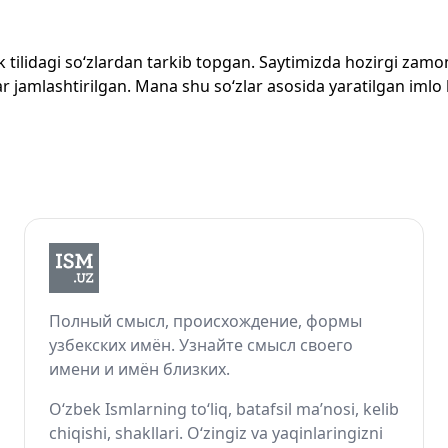
zbek tilidagi so‘zlardan tarkib topgan. Saytimizda hozirgi za
 jamlashtirilgan. Mana shu so‘zlar asosida yaratilgan imlo lug
Полный смысл, происхождение, формы
узбекских имён. Узнайте смысл своего
имени и имён близких.
O‘zbek Ismlarning to‘liq, batafsil ma’nosi, kelib
chiqishi, shakllari. O‘zingiz va yaqinlaringizni