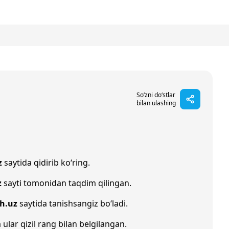
So‘zni do‘stlar
bilan ulashing
z
saytida qidirib ko‘ring.
z
sayti tomonidan taqdim qilingan.
oh.uz
saytida tanishsangiz bo‘ladi.
 ular qizil rang bilan belgilangan.