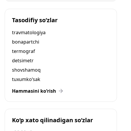
Tasodifiy so‘zlar
travmatologiya
bonapartchi
termograf
detsimetr
shovshamoq
tuxumko‘sak
Hammasini ko‘rish
Ko‘p xato qilinadigan so‘zlar