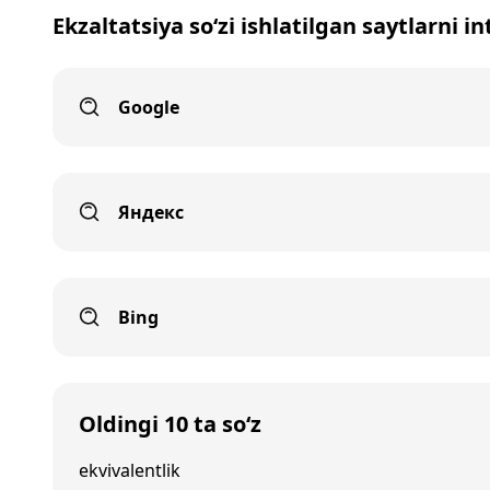
Ekzaltatsiya so‘zi ishlatilgan saytlarni i
Google
Яндекс
Bing
Oldingi 10 ta so‘z
ekvivalentlik