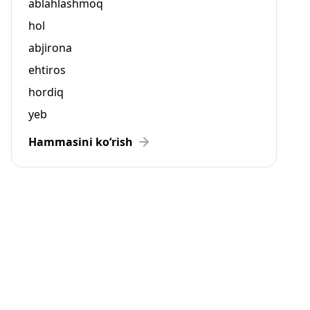
ablahlashmoq
hol
abjirona
ehtiros
hordiq
yeb
Hammasini ko‘rish