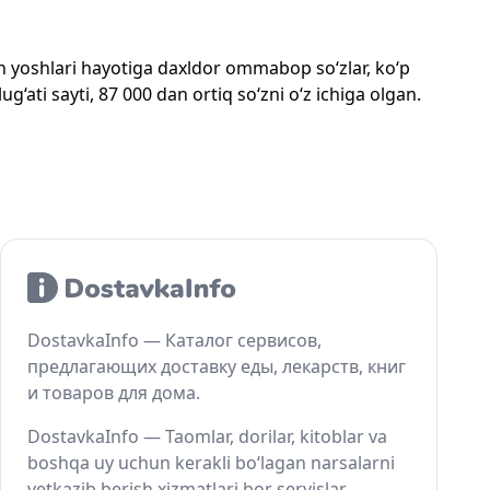
mon yoshlari hayotiga daxldor ommabop so‘zlar, ko‘p
‘ati sayti, 87 000 dan ortiq so‘zni o‘z ichiga olgan.
DostavkaInfo — Каталог сервисов,
предлагающих доставку еды, лекарств, книг
и товаров для дома.
DostavkaInfo — Taomlar, dorilar, kitoblar va
boshqa uy uchun kerakli bo‘lagan narsalarni
yetkazib berish xizmatlari bor servislar.