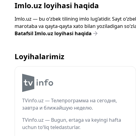
Imlo.uz loyihasi haqida
Imlo.uz — bu o‘zbek tilining imlo lug‘atidir. Sayt o‘
marotaba va qayta-qayta xato bilan yoziladigan so‘zlar
Batafsil Imlo.uz loyihasi haqida
Loyihalarimiz
TVinfo.uz — Телепрограмма на сегодня,
завтра и ближайшую неделю.
TVinfo.uz — Bugun, ertaga va keyingi hafta
uchun to‘liq teledasturlar.