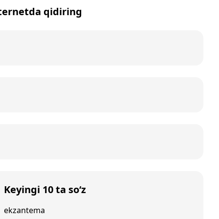
nternetda qidiring
Keyingi 10 ta so‘z
ekzantema