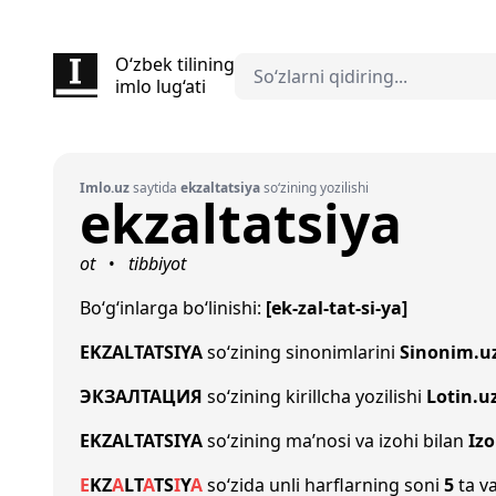
O‘zbek tilining
imlo lug‘ati
Imlo.uz
saytida
ekzaltatsiya
so‘zining yozilishi
ekzaltatsiya
ot
tibbiyot
•
Bo‘g‘inlarga bo‘linishi:
[ek-zal-tat-si-ya]
EKZALTATSIYA
so‘zining sinonimlarini
Sinonim.u
ЭКЗАЛТАЦИЯ
so‘zining kirillcha yozilishi
Lotin.u
EKZALTATSIYA
so‘zining ma’nosi va izohi bilan
Iz
E
K
Z
A
L
T
A
T
S
I
Y
A
so‘zida unli harflarning soni
5
ta va