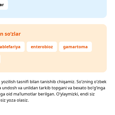
ar
n so‘zlar
ablefariya
enterobioz
gamartoma
 yozilish tasnifi bilan tanishib chiqamiz. So‘zning o‘zbek
echta undosh va unlidan tarkib topgani va bexato bo‘g‘inga
ga oid ma’lumotlar berilgan. O‘ylaymizki, endi siz
siz yoza olasiz.