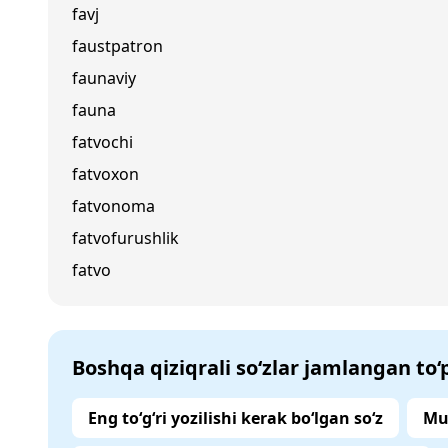
favj
faustpatron
faunaviy
fauna
fatvochi
fatvoxon
fatvonoma
fatvofurushlik
fatvo
Boshqa qiziqrali so‘zlar jamlangan to
Eng to‘g‘ri yozilishi kerak bo‘lgan so‘z
Mu