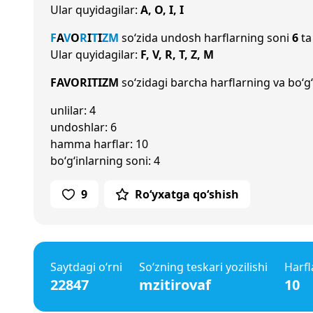
Ular quyidagilar:
A, O, I, I
F
A
V
O
R
I
T
I
Z
M
so‘zida undosh harflarning soni
6
ta
Ular quyidagilar:
F, V, R, T, Z, M
FAVORITIZM
so‘zidagi barcha harflarning va bo‘g‘
unlilar: 4
undoshlar: 6
hamma harflar: 10
bo‘g‘inlarning soni: 4
9
Ro‘yxatga qo‘shish
Saytdagi o‘rni
So‘zning teskari yozilishi
Harfl
22847
mzitirovaf
10