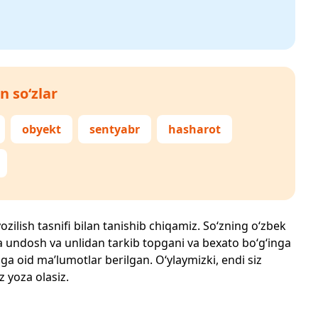
n so‘zlar
obyekt
sentyabr
hasharot
ozilish tasnifi bilan tanishib chiqamiz. So‘zning o‘zbek
echta undosh va unlidan tarkib topgani va bexato bo‘g‘inga
ga oid ma’lumotlar berilgan. O‘ylaymizki, endi siz
z yoza olasiz.