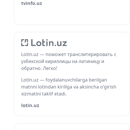
tvinfo.uz
Lotin.uz — поможет транслитерировать с
узбекской кириллицы на латиницу и
обратно. Легко!
Lotin.uz — foydalanuvchilarga berilgan
matnni lotindan kirillga va aksincha o‘girish
xizmatini taklif etadi.
lotin.uz