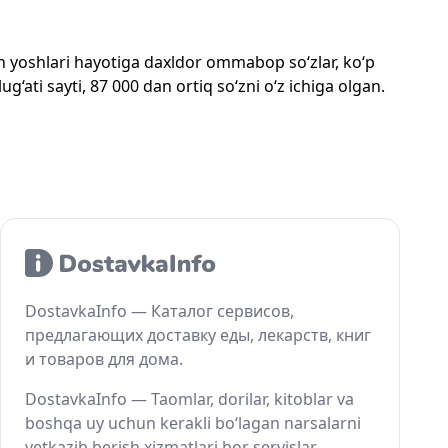
mon yoshlari hayotiga daxldor ommabop so‘zlar, ko‘p
‘ati sayti, 87 000 dan ortiq so‘zni o‘z ichiga olgan.
DostavkaInfo — Каталог сервисов,
предлагающих доставку еды, лекарств, книг
и товаров для дома.
DostavkaInfo — Taomlar, dorilar, kitoblar va
boshqa uy uchun kerakli bo‘lagan narsalarni
yetkazib berish xizmatlari bor servislar.