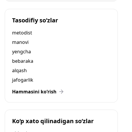
Tasodifiy so‘zlar
metodist
manovi
yengcha
bebaraka
alqash
jafogarlik
Hammasini ko‘rish
Ko‘p xato qilinadigan so‘zlar