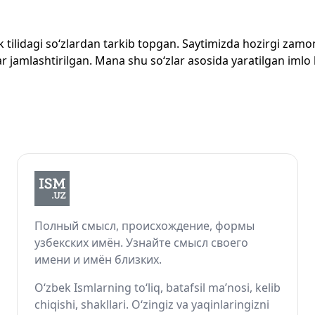
zbek tilidagi so‘zlardan tarkib topgan. Saytimizda hozirgi za
 jamlashtirilgan. Mana shu so‘zlar asosida yaratilgan imlo lug
Полный смысл, происхождение, формы
узбекских имён. Узнайте смысл своего
имени и имён близких.
O‘zbek Ismlarning to‘liq, batafsil ma’nosi, kelib
chiqishi, shakllari. O‘zingiz va yaqinlaringizni