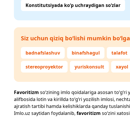
Konstitutsiyada ko‘p uchraydigan so‘zlar
Siz uchun qiziq bo‘lishi mumkin bo‘lga
badnafslashuv
binafshagul
talafot
stereoproyektor
yuriskonsult
xayol
Favoritizm
so‘zining imlo qoidalariga asosan to‘g‘ri y
alifbosida lotin va kirillda to‘g‘ri yozilish imlosi, n
ajratish tartibi hamda kelishiklarda qanday tuslanishi
Imlo.uz
saytidan foydalanib,
favoritizm
so‘zini xatosi