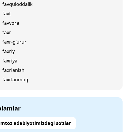
favquloddalik
favt
favvora
faxr
faxr-g‘urur
faxriy
faxriya
faxrlanish
faxrlanmoq
‘plamlar
mtoz adabiyotimizdagi so‘zlar