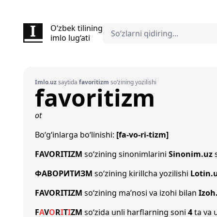
O‘zbek tilining
imlo lug‘ati
Imlo.uz
saytida
favoritizm
so‘zining yozilishi
favoritizm
ot
Bo‘g‘inlarga bo‘linishi:
[fa-vo-ri-tizm]
FAVORITIZM
so‘zining sinonimlarini
Sinonim.uz
s
ФАВОРИТИЗМ
so‘zining kirillcha yozilishi
Lotin.
FAVORITIZM
so‘zining ma’nosi va izohi bilan
Izoh
F
A
V
O
R
I
T
I
Z
M
so‘zida unli harflarning soni
4
ta va u