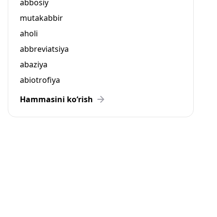
abbosiy
mutakabbir
aholi
abbreviatsiya
abaziya
abiotrofiya
Hammasini ko‘rish