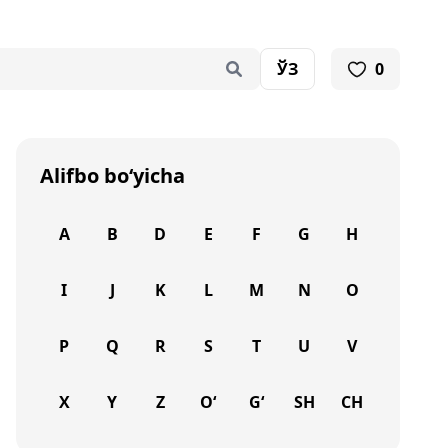
ЎЗ
0
Alifbo bo‘yicha
A
B
D
E
F
G
H
I
J
K
L
M
N
O
P
Q
R
S
T
U
V
X
Y
Z
O‘
G‘
SH
CH