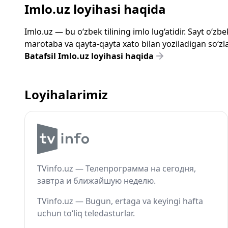
Imlo.uz loyihasi haqida
Imlo.uz — bu o‘zbek tilining imlo lug‘atidir. Sayt o‘
marotaba va qayta-qayta xato bilan yoziladigan so‘zlar
Batafsil Imlo.uz loyihasi haqida
Loyihalarimiz
TVinfo.uz — Телепрограмма на сегодня,
завтра и ближайшую неделю.
TVinfo.uz — Bugun, ertaga va keyingi hafta
uchun to‘liq teledasturlar.