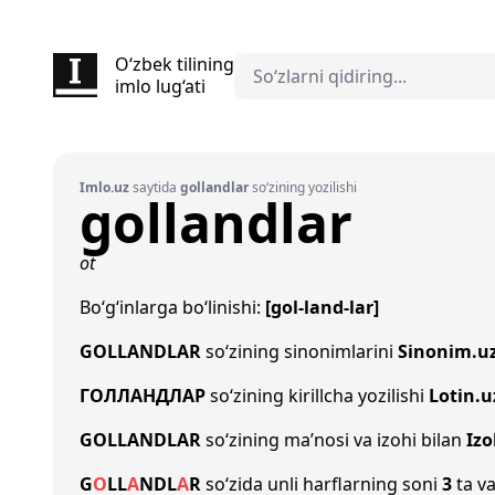
O‘zbek tilining
imlo lug‘ati
Imlo.uz
saytida
gollandlar
so‘zining yozilishi
gollandlar
ot
Bo‘g‘inlarga bo‘linishi:
[gol-land-lar]
GOLLANDLAR
so‘zining sinonimlarini
Sinonim.u
ГОЛЛАНДЛАР
so‘zining kirillcha yozilishi
Lotin.u
GOLLANDLAR
so‘zining ma’nosi va izohi bilan
Izo
G
O
L
L
A
N
D
L
A
R
so‘zida unli harflarning soni
3
ta va