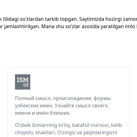
zbek tilidagi so‘zlardan tarkib topgan. Saytimizda hozirgi za
 jamlashtirilgan. Mana shu so‘zlar asosida yaratilgan imlo lug
Полный смысл, происхождение, формы
узбекских имён. Узнайте смысл своего
имени и имён близких.
O‘zbek Ismlarning to‘liq, batafsil ma’nosi, kelib
chiqishi, shakllari. O‘zingiz va yaqinlaringizni