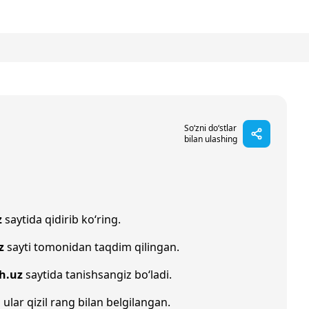
So‘zni do‘stlar
bilan ulashing
z
saytida qidirib ko‘ring.
z
sayti tomonidan taqdim qilingan.
h.uz
saytida tanishsangiz bo‘ladi.
 ular qizil rang bilan belgilangan.