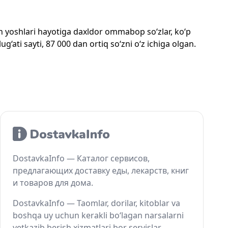
mon yoshlari hayotiga daxldor ommabop so‘zlar, ko‘p
‘ati sayti, 87 000 dan ortiq so‘zni o‘z ichiga olgan.
DostavkaInfo — Каталог сервисов,
предлагающих доставку еды, лекарств, книг
и товаров для дома.
DostavkaInfo — Taomlar, dorilar, kitoblar va
boshqa uy uchun kerakli bo‘lagan narsalarni
yetkazib berish xizmatlari bor servislar.