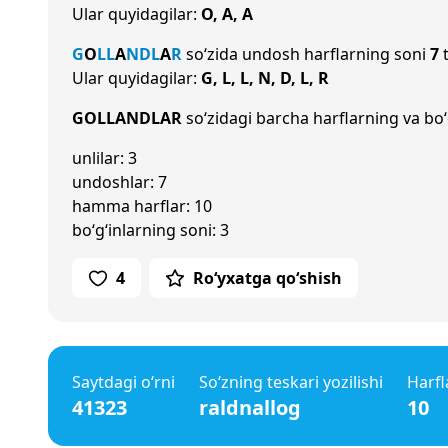
Ular quyidagilar:
O, A, A
G
O
L
L
A
N
D
L
A
R
so‘zida undosh harflarning soni
7
t
Ular quyidagilar:
G, L, L, N, D, L, R
GOLLANDLAR
so‘zidagi barcha harflarning va bo‘
unlilar: 3
undoshlar: 7
hamma harflar: 10
bo‘g‘inlarning soni: 3
4
Ro‘yxatga qo‘shish
Saytdagi o‘rni
So‘zning teskari yozilishi
Harfl
41323
raldnallog
10