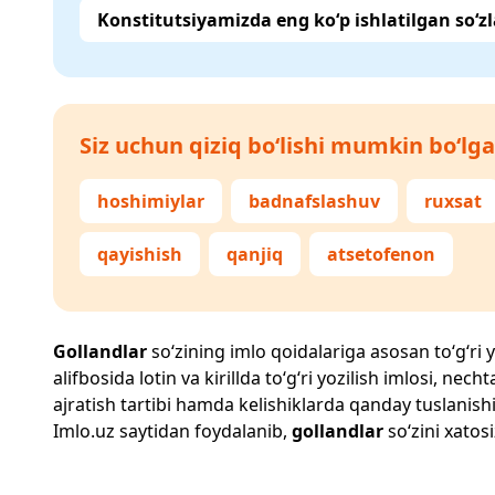
Konstitutsiyamizda eng ko‘p ishlatilgan so‘zl
Siz uchun qiziq bo‘lishi mumkin bo‘lga
hoshimiylar
badnafslashuv
ruxsat
qayishish
qanjiq
atsetofenon
Gollandlar
so‘zining imlo qoidalariga asosan to‘g‘ri y
alifbosida lotin va kirillda to‘g‘ri yozilish imlosi, n
ajratish tartibi hamda kelishiklarda qanday tuslanishi
Imlo.uz
saytidan foydalanib,
gollandlar
so‘zini xatosi