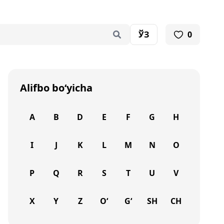
ЎЗ
0
Alifbo bo‘yicha
A
B
D
E
F
G
H
I
J
K
L
M
N
O
P
Q
R
S
T
U
V
X
Y
Z
O‘
G‘
SH
CH