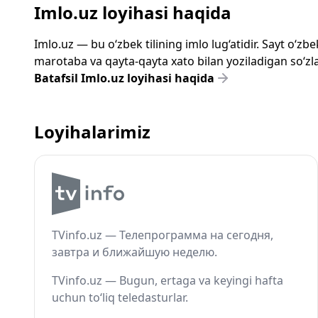
Imlo.uz loyihasi haqida
Imlo.uz — bu o‘zbek tilining imlo lug‘atidir. Sayt o‘
marotaba va qayta-qayta xato bilan yoziladigan so‘zlar
Batafsil Imlo.uz loyihasi haqida
Loyihalarimiz
TVinfo.uz — Телепрограмма на сегодня,
завтра и ближайшую неделю.
TVinfo.uz — Bugun, ertaga va keyingi hafta
uchun to‘liq teledasturlar.