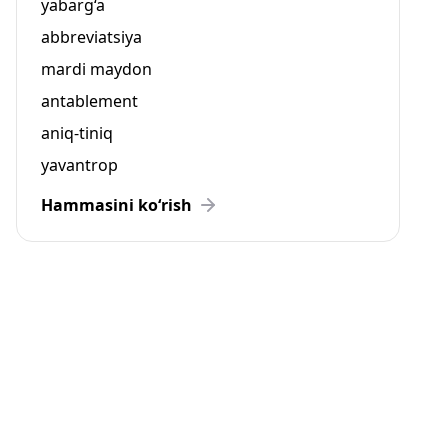
yabarg‘a
abbreviatsiya
mardi maydon
antablement
aniq-tiniq
yavantrop
Hammasini ko‘rish