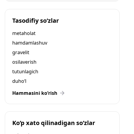
Tasodifiy so‘zlar
metaholat
hamdamlashuv
gravelit
osilaverish
tutunlagich
duho‘l
Hammasini ko‘rish
Ko‘p xato qilinadigan so‘zlar