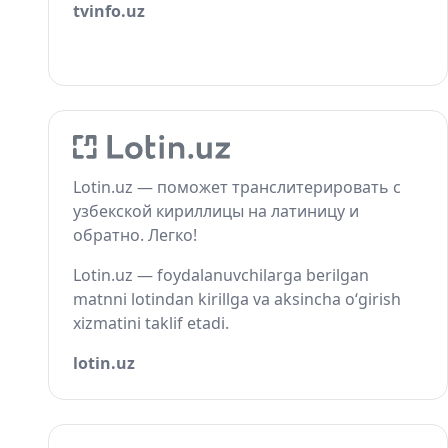
tvinfo.uz
Lotin.uz — поможет транслитерировать с
узбекской кириллицы на латиницу и
обратно. Легко!
Lotin.uz — foydalanuvchilarga berilgan
matnni lotindan kirillga va aksincha o‘girish
xizmatini taklif etadi.
lotin.uz