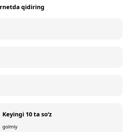
ernetda qidiring
Keyingi 10 ta so‘z
golmiy