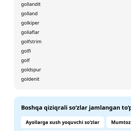
gollandit
golland
golkiper
goliaflar
golfstrim
golfi
golf
goldspur
goldenit
Boshqa qiziqrali so‘zlar jamlangan to
Ayollarga xush yoquvchi so‘zlar
Mumtoz 