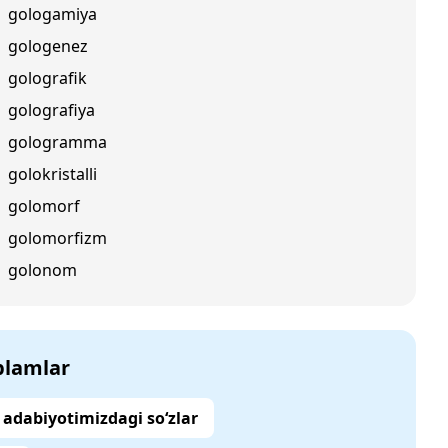
gologamiya
gologenez
golografik
golografiya
gologramma
golokristalli
golomorf
golomorfizm
golonom
‘plamlar
adabiyotimizdagi so‘zlar