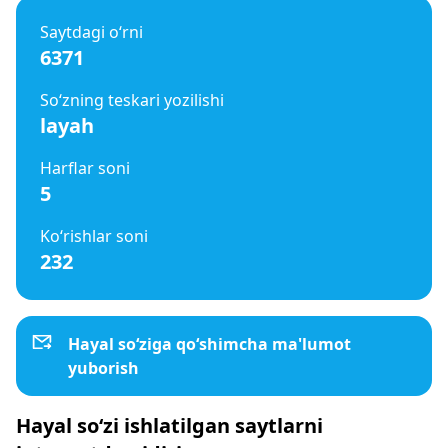
Saytdagi o‘rni
6371
So‘zning teskari yozilishi
layah
Harflar soni
5
Ko‘rishlar soni
232
Hayal so‘ziga qo‘shimcha ma'lumot
yuborish
Hayal so‘zi ishlatilgan saytlarni