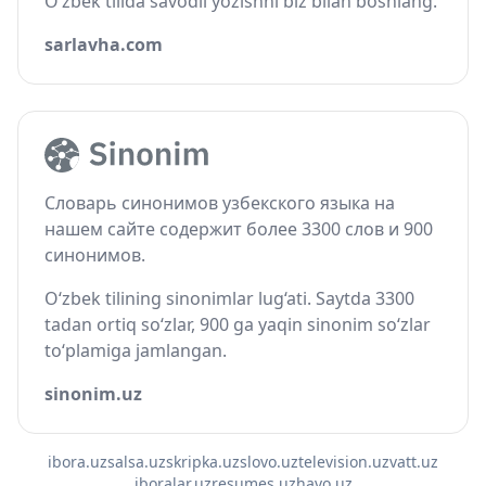
O‘zbek tilida savodli yozishni biz bilan boshlang.
sarlavha.com
Словарь синонимов узбекского языка на
нашем сайте содержит более 3300 слов и 900
синонимов.
O‘zbek tilining sinonimlar lug‘ati. Saytda 3300
tadan ortiq so‘zlar, 900 ga yaqin sinonim so‘zlar
to‘plamiga jamlangan.
sinonim.uz
ibora.uz
salsa.uz
skripka.uz
slovo.uz
television.uz
vatt.uz
iboralar.uz
resumes.uz
havo.uz