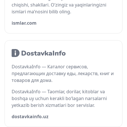
chiqishi, shakllari. O‘zingiz va yaqinlaringizni
ismlari ma’nosini bilib oling.
ismlar.com
DostavkaInfo — Каталог сервисов,
предлагающих доставку еды, лекарств, книг и
товаров для дома.
DostavkaInfo — Taomlar, dorilar, kitoblar va
boshqa uy uchun kerakli bo‘lagan narsalarni
yetkazib berish xizmatlari bor servislar.
dostavkainfo.uz