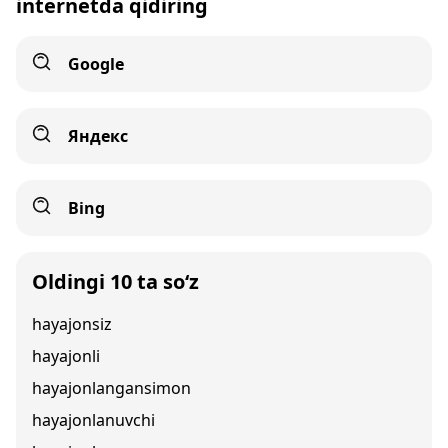
internetda qidiring
Google
Яндекс
Bing
Oldingi 10 ta so‘z
hayajonsiz
hayajonli
hayajonlangansimon
hayajonlanuvchi