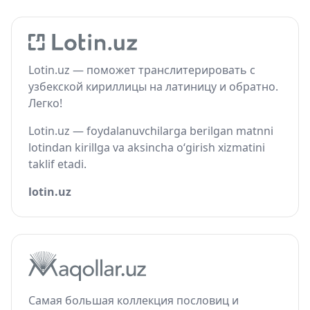
Lotin.uz — поможет транслитерировать с
узбекской кириллицы на латиницу и обратно.
Легко!
Lotin.uz — foydalanuvchilarga berilgan matnni
lotindan kirillga va aksincha o‘girish xizmatini
taklif etadi.
lotin.uz
Самая большая коллекция пословиц и