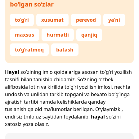
bo‘lgan so‘zlar
to‘g‘ri
xusumat
perevod
ya’ni
maxsus
hurmatli
qanjiq
to‘g‘ratmoq
batash
Hayal
so‘zining imlo qoidalariga asosan to‘g‘ri yozilish
tasnifi bilan tanishib chiqamiz. So‘zning o‘zbek
alifbosida lotin va kirillda to‘g‘ri yozilish imlosi, nechta
undosh va unlidan tarkib topgani va bexato bo‘g‘inga
ajratish tartibi hamda kelishiklarda qanday
tuslanishiga oid ma’lumotlar berilgan. O‘ylaymizki,
endi siz
Imlo.uz
saytidan foydalanib,
hayal
so‘zini
xatosiz yoza olasiz.