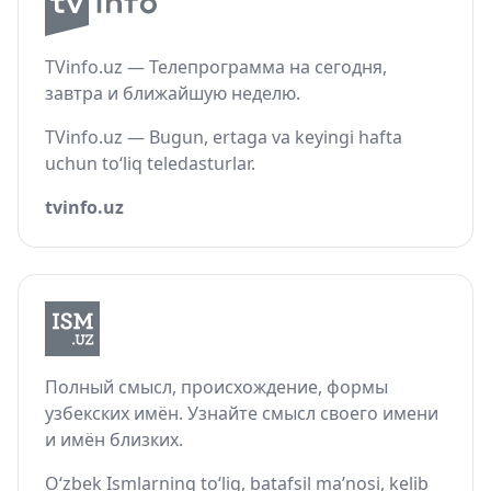
TVinfo.uz — Телепрограмма на сегодня,
завтра и ближайшую неделю.
TVinfo.uz — Bugun, ertaga va keyingi hafta
uchun to‘liq teledasturlar.
tvinfo.uz
Полный смысл, происхождение, формы
узбекских имён. Узнайте смысл своего имени
и имён близких.
O‘zbek Ismlarning to‘liq, batafsil ma’nosi, kelib