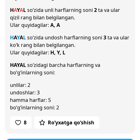
H
A
Y
A
L
so‘zida unli harflarning soni
2
ta va ular
qizil rang bilan belgilangan.
Ular quyidagilar:
A, A
H
A
Y
A
L
so‘zida undosh harflarning soni
3
ta va ular
ko‘k rang bilan belgilangan.
Ular quyidagilar:
H, Y, L
HAYAL
so‘zidagi barcha harflarning va
bo‘g‘inlarning soni:
unlilar: 2
undoshlar: 3
hamma harflar: 5
bo‘g‘inlarning soni: 2
8
Ro‘yxatga qo‘shish