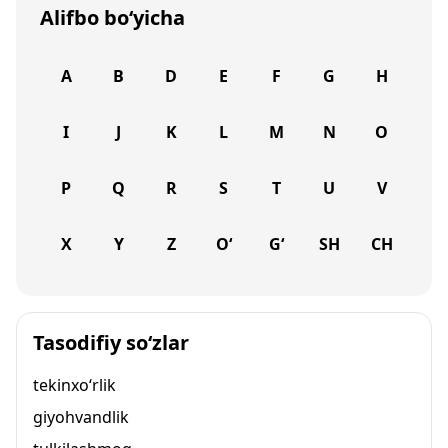
Alifbo bo‘yicha
A
B
D
E
F
G
H
I
J
K
L
M
N
O
P
Q
R
S
T
U
V
X
Y
Z
O‘
G‘
SH
CH
Tasodifiy so‘zlar
tekinxo‘rlik
giyohvandlik