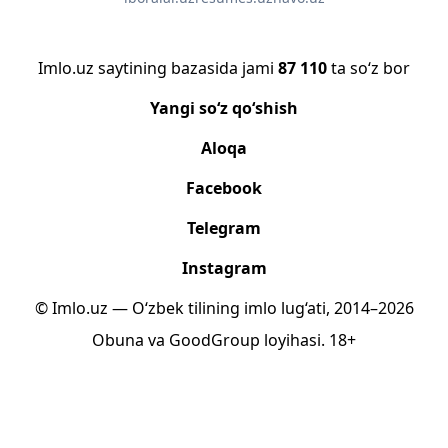
Imlo.uz saytining bazasida jami
87 110
ta so‘z bor
Yangi so‘z qo‘shish
Aloqa
Facebook
Telegram
Instagram
© Imlo.uz — O‘zbek tilining imlo lug‘ati, 2014–2026
Obuna
va
GoodGroup
loyihasi.
18+