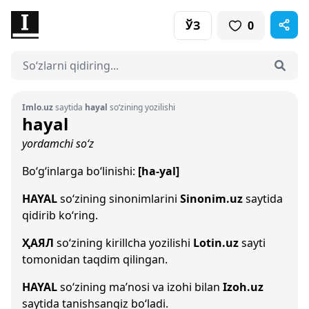
ЎЗ
0
Imlo.uz
saytida
hayal
so‘zining yozilishi
hayal
yordamchi so‘z
Bo‘g‘inlarga bo‘linishi:
[ha-yal]
HAYAL
so‘zining sinonimlarini
Sinonim.uz
saytida
qidirib ko‘ring.
ҲАЯЛ
so‘zining kirillcha yozilishi
Lotin.uz
sayti
tomonidan taqdim qilingan.
HAYAL
so‘zining ma’nosi va izohi bilan
Izoh.uz
saytida tanishsangiz bo‘ladi.