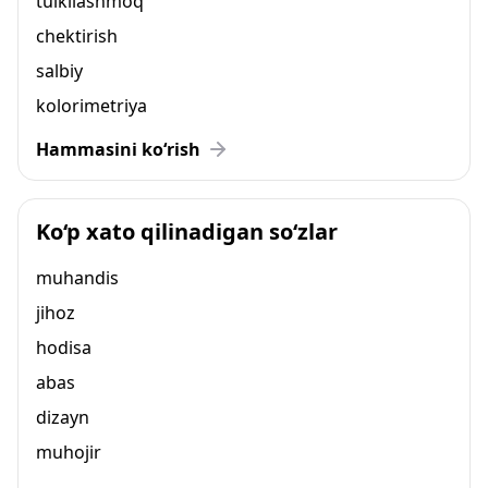
tulkilashmoq
chektirish
salbiy
kolorimetriya
Hammasini ko‘rish
Ko‘p xato qilinadigan so‘zlar
muhandis
jihoz
hodisa
abas
dizayn
muhojir