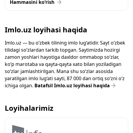
Hammasini ko‘rish
Imlo.uz loyihasi haqida
Imlo.uz — bu o‘zbek tilining imlo lug‘atidir. Sayt o‘zbek
tilidagi so‘zlardan tarkib topgan. Saytimizda hozirgi
zamon yoshlari hayotiga daxldor ommabop so‘zlar,
ko‘p marotaba va qayta-qayta xato bilan yoziladigan
so‘zlar jamlashtirilgan. Mana shu so‘zlar asosida
yaratilgan imlo lug‘ati sayti, 87 000 dan ortiq so‘zni o‘z
ichiga olgan.
Batafsil Imlo.uz loyihasi haqida
Loyihalarimiz