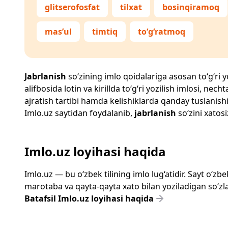
glitserofosfat
tilxat
bosinqiramoq
mas’ul
timtiq
to‘g‘ratmoq
Jabrlanish
so‘zining imlo qoidalariga asosan to‘g‘ri y
alifbosida lotin va kirillda to‘g‘ri yozilish imlosi, n
ajratish tartibi hamda kelishiklarda qanday tuslanishi
Imlo.uz
saytidan foydalanib,
jabrlanish
so‘zini xatosi
Imlo.uz loyihasi haqida
Imlo.uz — bu o‘zbek tilining imlo lug‘atidir. Sayt o‘
marotaba va qayta-qayta xato bilan yoziladigan so‘zlar
Batafsil Imlo.uz loyihasi haqida