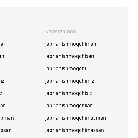
Kelasi zamon
man
jabrlanishmoqchiman
an
jabrlanishmoqchisan
jabrlanishmoqchi
iz
jabrlanishmoqchimiz
z
jabrlanishmoqchisiz
lar
jabrlanishmoqchilar
yapman
jabrlanishmoqchimasman
apsan
jabrlanishmoqchimassan