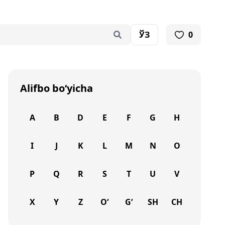
ЎЗ
0
Alifbo bo‘yicha
A
B
D
E
F
G
H
I
J
K
L
M
N
O
P
Q
R
S
T
U
V
X
Y
Z
O‘
G‘
SH
CH