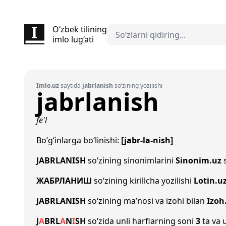
O‘zbek tilining
imlo lug‘ati
Imlo.uz
saytida
jabrlanish
so‘zining yozilishi
jabrlanish
fe'l
Bo‘g‘inlarga bo‘linishi:
[jabr-la-nish]
JABRLANISH
so‘zining sinonimlarini
Sinonim.uz
s
ЖАБРЛАНИШ
so‘zining kirillcha yozilishi
Lotin.u
JABRLANISH
so‘zining ma’nosi va izohi bilan
Izoh
J
A
B
R
L
A
N
I
SH
so‘zida unli harflarning soni
3
ta va u