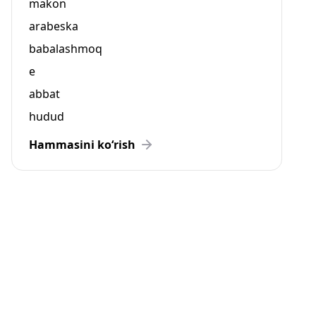
makon
arabeska
babalashmoq
e
abbat
hudud
Hammasini ko‘rish