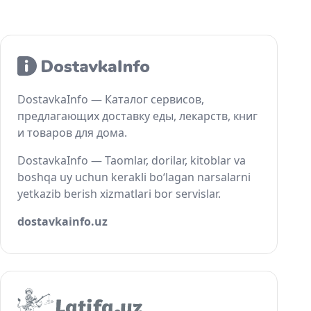
DostavkaInfo — Каталог сервисов,
предлагающих доставку еды, лекарств, книг
и товаров для дома.
DostavkaInfo — Taomlar, dorilar, kitoblar va
boshqa uy uchun kerakli bo‘lagan narsalarni
yetkazib berish xizmatlari bor servislar.
dostavkainfo.uz