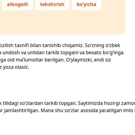
alkogolli
tekshirish
bo‘yicha
ozilish tasnifi bilan tanishib chiqamiz. So‘zning o‘zbek
echta undosh va unlidan tarkib topgani va bexato bo‘g‘inga
ga oid ma’lumotlar berilgan. O‘ylaymizki, endi siz
z yoza olasiz.
zbek tilidagi so‘zlardan tarkib topgan. Saytimizda hozirgi za
 jamlashtirilgan. Mana shu so‘zlar asosida yaratilgan imlo lug