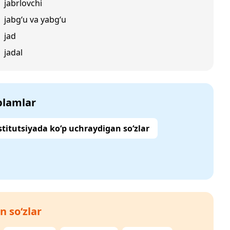
jabrlovchi
jabg‘u va yabg‘u
jad
jadal
‘plamlar
titutsiyada ko‘p uchraydigan so‘zlar
n so‘zlar