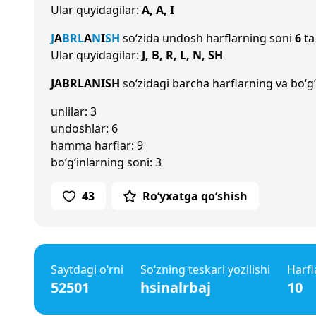
Ular quyidagilar:
A, A, I
J
A
B
R
L
A
N
I
SH
so‘zida undosh harflarning soni
6
ta
Ular quyidagilar:
J, B, R, L, N, SH
JABRLANISH
so‘zidagi barcha harflarning va bo‘g‘
unlilar: 3
undoshlar: 6
hamma harflar: 9
bo‘g‘inlarning soni: 3
43
Ro‘yxatga qo‘shish
Saytdagi o‘rni
So‘zning teskari yozilishi
Harfl
52501
hsinalrbaj
10