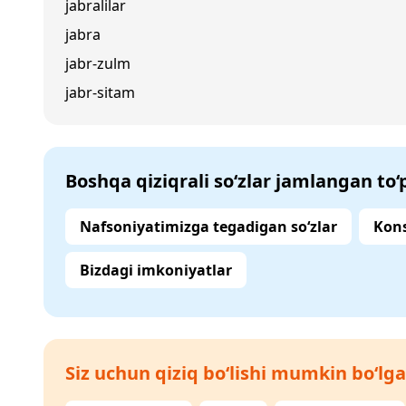
jabralilar
jabra
jabr-zulm
jabr-sitam
Boshqa qiziqrali so‘zlar jamlangan to
Nafsoniyatimizga tegadigan so‘zlar
Kons
Bizdagi imkoniyatlar
Siz uchun qiziq bo‘lishi mumkin bo‘lga