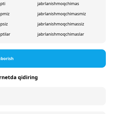
pti
jabrlanishmoqchimas
apmiz
jabrlanishmoqchimasmiz
psiz
jabrlanishmoqchimassiz
ptilar
jabrlanishmoqchimaslar
uborish
ernetda qidiring