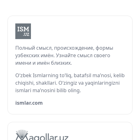
Полный смысл, происхождение, формы
узбекских имён. Узнайте смысл своего
имени и имён близких.
O‘zbek Ismlarning to‘liq, batafsil ma’nosi, kelib
chiqishi, shakllari. O‘zingiz va yaqinlaringizni
ismlari ma’nosini bilib oling.
ismlar.com