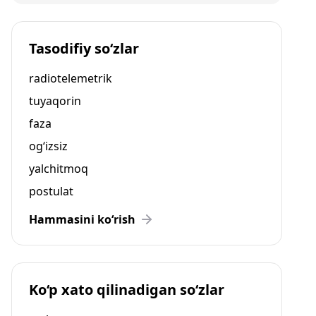
Tasodifiy so‘zlar
radiotelemetrik
tuyaqorin
faza
og‘izsiz
yalchitmoq
postulat
Hammasini ko‘rish
Ko‘p xato qilinadigan so‘zlar