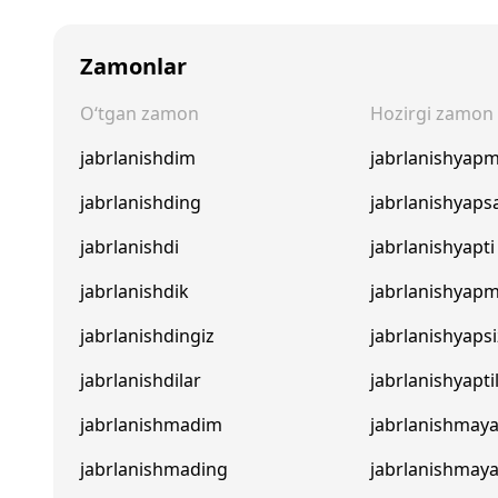
Zamonlar
O‘tgan zamon
Hozirgi zamon
jabrlanishdim
jabrlanishyap
jabrlanishding
jabrlanishyaps
jabrlanishdi
jabrlanishyapti
jabrlanishdik
jabrlanishyapm
jabrlanishdingiz
jabrlanishyapsi
jabrlanishdilar
jabrlanishyapti
jabrlanishmadim
jabrlanishma
jabrlanishmading
jabrlanishmay