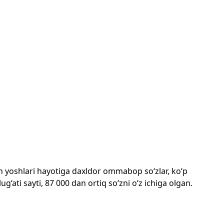
mon yoshlari hayotiga daxldor ommabop so‘zlar, ko‘p
‘ati sayti, 87 000 dan ortiq so‘zni o‘z ichiga olgan.