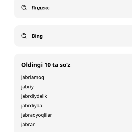
Яндекс
Bing
Oldingi 10 ta so‘z
jabrlamoq
jabriy
jabrdiydalik
jabrdiyda
jabraoyoqlilar
jabran