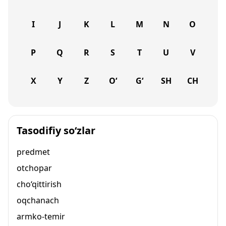
I
J
K
L
M
N
O
P
Q
R
S
T
U
V
X
Y
Z
O‘
G‘
SH
CH
Tasodifiy so‘zlar
predmet
otchopar
cho‘qittirish
oqchanach
armko-temir