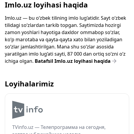
Imlo.uz loyihasi haqida
Imlo.uz — bu o‘zbek tilining imlo lug‘atidir. Sayt o‘zbek
tilidagi so‘zlardan tarkib topgan. Saytimizda hozirgi
zamon yoshlari hayotiga daxldor ommabop so‘zlar,
ko‘p marotaba va qayta-qayta xato bilan yoziladigan
so‘zlar jamlashtirilgan. Mana shu so‘zlar asosida
yaratilgan imlo lug‘ati sayti, 87 000 dan ortiq so‘zni o‘z
ichiga olgan.
Batafsil Imlo.uz loyihasi haqida
Loyihalarimiz
TVinfo.uz — Телепрограмма на сегодня,