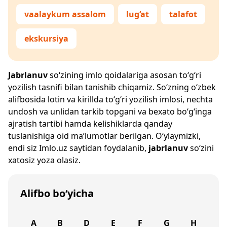
vaalaykum assalom
lug‘at
talafot
ekskursiya
Jabrlanuv
so‘zining imlo qoidalariga asosan to‘g‘ri
yozilish tasnifi bilan tanishib chiqamiz. So‘zning o‘zbek
alifbosida lotin va kirillda to‘g‘ri yozilish imlosi, nechta
undosh va unlidan tarkib topgani va bexato bo‘g‘inga
ajratish tartibi hamda kelishiklarda qanday
tuslanishiga oid ma’lumotlar berilgan. O‘ylaymizki,
endi siz
Imlo.uz
saytidan foydalanib,
jabrlanuv
so‘zini
xatosiz yoza olasiz.
Alifbo bo‘yicha
A
B
D
E
F
G
H