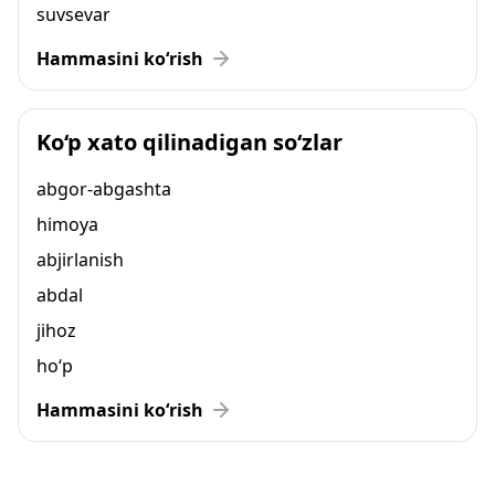
suvsevar
Hammasini ko‘rish
Ko‘p xato qilinadigan so‘zlar
abgor-abgashta
himoya
abjirlanish
abdal
jihoz
ho‘p
Hammasini ko‘rish