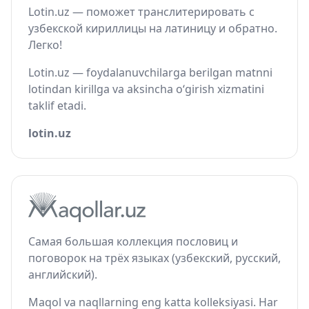
Lotin.uz — поможет транслитерировать с
узбекской кириллицы на латиницу и обратно.
Легко!
Lotin.uz — foydalanuvchilarga berilgan matnni
lotindan kirillga va aksincha o‘girish xizmatini
taklif etadi.
lotin.uz
Самая большая коллекция пословиц и
поговорок на трёх языках (узбекский, русский,
английский).
Maqol va naqllarning eng katta kolleksiyasi. Har