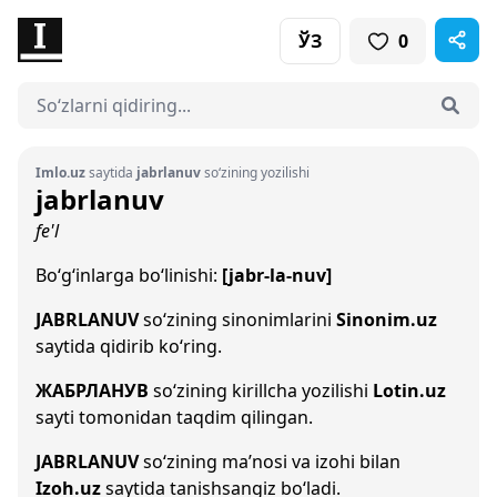
ЎЗ
0
Imlo.uz
saytida
jabrlanuv
so‘zining yozilishi
jabrlanuv
fe'l
Bo‘g‘inlarga bo‘linishi:
[jabr-la-nuv]
JABRLANUV
so‘zining sinonimlarini
Sinonim.uz
saytida qidirib ko‘ring.
ЖАБРЛАНУВ
so‘zining kirillcha yozilishi
Lotin.uz
sayti tomonidan taqdim qilingan.
JABRLANUV
so‘zining ma’nosi va izohi bilan
Izoh.uz
saytida tanishsangiz bo‘ladi.