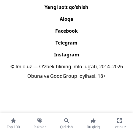
Yangi so‘z qo‘shish
Aloqa
Facebook
Telegram
Instagram
© Imlo.uz — O‘zbek tilining imlo lug‘ati, 2014–2026
Obuna
va
GoodGroup
loyihasi.
18+
Top 100
Ruknlar
Qidirish
Bu qiziq
Lotin.uz