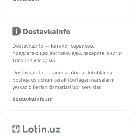
DostavkaInfo — Каталог сервисов,
предлагающих доставку еды, лекарств, книг и
товаров для дома.
DostavkaInfo — Taomlar, dorilar, kitoblar va
boshqa uy uchun kerakli bo‘lagan narsalarni
yetkazib berish xizmatlari bor servislar.
dostavkainfo.uz