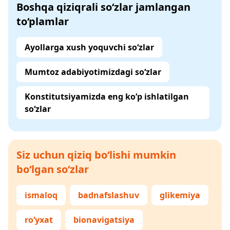
Boshqa qiziqrali so‘zlar jamlangan
to‘plamlar
Ayollarga xush yoquvchi so‘zlar
Mumtoz adabiyotimizdagi so‘zlar
Konstitutsiyamizda eng ko‘p ishlatilgan
so‘zlar
Siz uchun qiziq bo‘lishi mumkin
bo‘lgan so‘zlar
ismaloq
badnafslashuv
glikemiya
ro‘yxat
bionavigatsiya