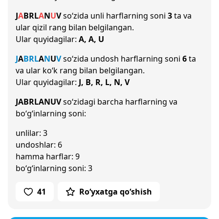
J
A
B
R
L
A
N
U
V
so‘zida unli harflarning soni
3
ta va
ular qizil rang bilan belgilangan.
Ular quyidagilar:
A, A, U
J
A
B
R
L
A
N
U
V
so‘zida undosh harflarning soni
6
ta
va ular ko‘k rang bilan belgilangan.
Ular quyidagilar:
J, B, R, L, N, V
JABRLANUV
so‘zidagi barcha harflarning va
bo‘g‘inlarning soni:
unlilar: 3
undoshlar: 6
hamma harflar: 9
bo‘g‘inlarning soni: 3
41
Ro‘yxatga qo‘shish