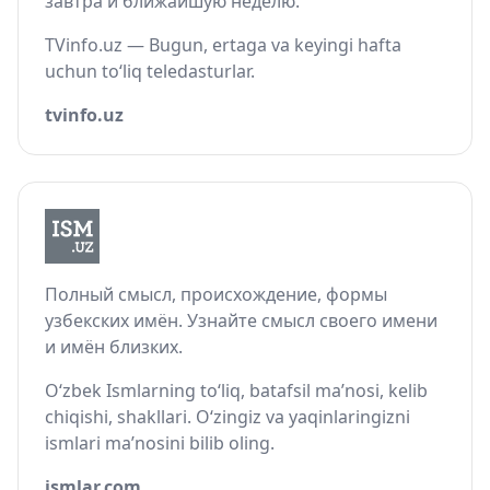
завтра и ближайшую неделю.
TVinfo.uz — Bugun, ertaga va keyingi hafta
uchun to‘liq teledasturlar.
tvinfo.uz
Полный смысл, происхождение, формы
узбекских имён. Узнайте смысл своего имени
и имён близких.
O‘zbek Ismlarning to‘liq, batafsil ma’nosi, kelib
chiqishi, shakllari. O‘zingiz va yaqinlaringizni
ismlari ma’nosini bilib oling.
ismlar.com