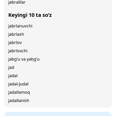
jabralilar
Keyingi 10 ta so‘z
jabrlanuvchi
jabrlash
jabrlov
jabrlovchi
jabg‘u va yabg‘u
jad
jadal
jadal-judal
jadallamoq
jadallanish