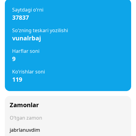
Saytdagi o‘rni
37837
So‘zning teskari yozilishi
vunalrbaj
Harflar soni
9
Ko‘rishlar soni
119
Zamonlar
O‘tgan zamon
jabrlanuvdim