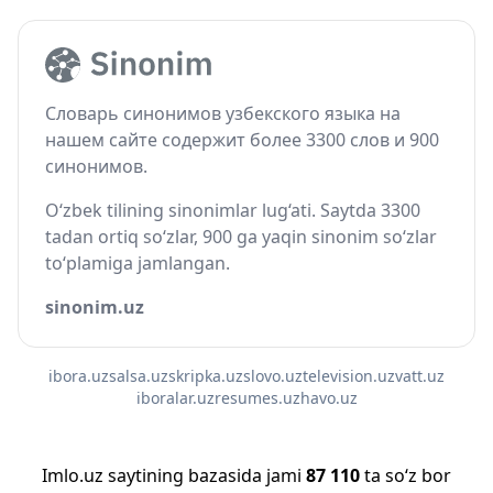
Словарь синонимов узбекского языка на
нашем сайте содержит более 3300 слов и 900
синонимов.
O‘zbek tilining sinonimlar lug‘ati. Saytda 3300
tadan ortiq so‘zlar, 900 ga yaqin sinonim so‘zlar
to‘plamiga jamlangan.
sinonim.uz
ibora.uz
salsa.uz
skripka.uz
slovo.uz
television.uz
vatt.uz
iboralar.uz
resumes.uz
havo.uz
Imlo.uz saytining bazasida jami
87 110
ta so‘z bor