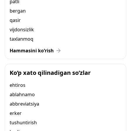
patli
bergan
qasir
vijdonsizlik
taxlanmoq
Hammasini ko‘rish
Ko‘p xato qilinadigan so‘zlar
ehtiros
ablahnamo
abbreviatsiya
erker
tushuntirish