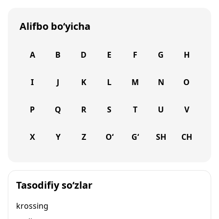
Alifbo bo‘yicha
A
B
D
E
F
G
H
I
J
K
L
M
N
O
P
Q
R
S
T
U
V
X
Y
Z
O‘
G‘
SH
CH
Tasodifiy so‘zlar
krossing