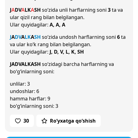
J
A
D
V
A
L
K
A
SH
so‘zida unli harflarning soni
3
ta va
ular qizil rang bilan belgilangan.
Ular quyidagilar:
A, A, A
J
A
D
V
A
L
K
A
SH
so‘zida undosh harflarning soni
6
ta
va ular ko‘k rang bilan belgilangan.
Ular quyidagilar:
J, D, V, L, K, SH
JADVALKASH
so‘zidagi barcha harflarning va
bo‘g‘inlarning soni:
unlilar: 3
undoshlar: 6
hamma harflar: 9
bo‘g‘inlarning soni: 3
30
Ro‘yxatga qo‘shish