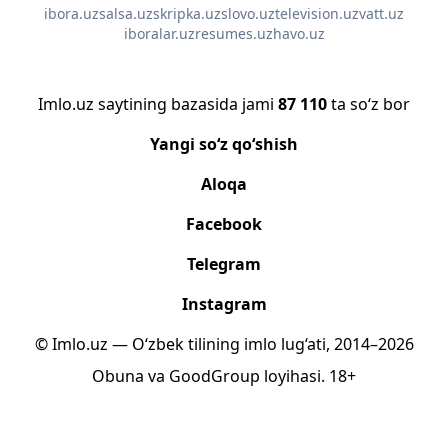
ibora.uz
salsa.uz
skripka.uz
slovo.uz
television.uz
vatt.uz
iboralar.uz
resumes.uz
havo.uz
Imlo.uz saytining bazasida jami
87 110
ta so‘z bor
Yangi so‘z qo‘shish
Aloqa
Facebook
Telegram
Instagram
© Imlo.uz — O‘zbek tilining imlo lug‘ati, 2014–2026
Obuna
va
GoodGroup
loyihasi.
18+