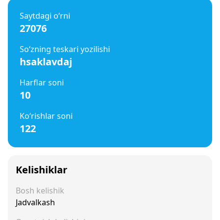
Saytdagi o‘rni
27076
So‘zning teskari yozilishi
hsaklavdaj
Harflar soni
10
Ko‘rishlar soni
122
Kelishiklar
Bosh kelishik
Jadvalkash