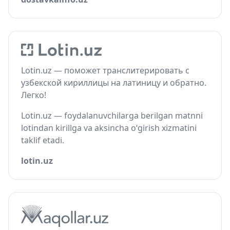
Lotin.uz — поможет транслитерировать с
узбекской кириллицы на латиницу и обратно.
Легко!
Lotin.uz — foydalanuvchilarga berilgan matnni
lotindan kirillga va aksincha o‘girish xizmatini
taklif etadi.
lotin.uz