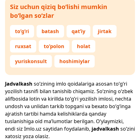
Siz uchun qiziq bo‘lishi mumkin
bo‘lgan so‘zlar
to‘g‘ri
batash
qat’iy
jirtak
ruxsat
to‘polon
holat
yuriskonsult
hoshimiylar
Jadvalkash
so‘zining imlo qoidalariga asosan to‘g‘ri
yozilish tasnifi bilan tanishib chiqamiz. So‘zning o‘zbek
alifbosida lotin va kirillda to‘g‘ri yozilish imlosi, nechta
undosh va unlidan tarkib topgani va bexato bo‘g‘inga
ajratish tartibi hamda kelishiklarda qanday
tuslanishiga oid ma’lumotlar berilgan. O‘ylaymizki,
endi siz
Imlo.uz
saytidan foydalanib,
jadvalkash
so‘zini
xatosiz yoza olasiz.