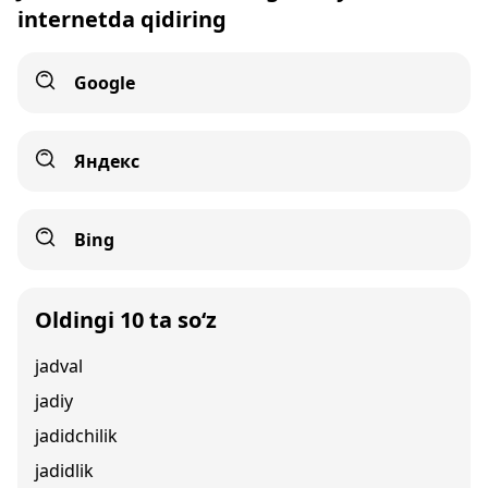
internetda qidiring
Google
Яндекс
Bing
Oldingi 10 ta so‘z
jadval
jadiy
jadidchilik
jadidlik