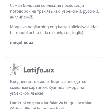
Самая большая коллекция пословиц и
поговорок на трёх языках (узбекский, русский,
английский).
Maqol va naqllarning eng katta kolleksiyasi. Har
bir maqol uchta tilda (o‘zbek, rus, ingliz).
maqollar.uz
Ежедневно только отборные анекдоты,
смешные картинки. Кузница юмора на
узбекском языке!
Har kuni eng sara latifalar va kulguli rasmlar.
O‘zbek tilidagi kulgu markazi!