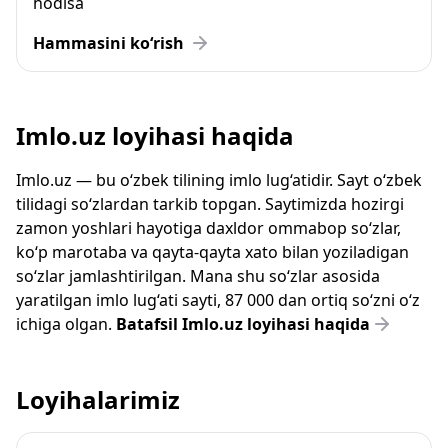
hodisa
Hammasini ko‘rish
Imlo.uz loyihasi haqida
Imlo.uz — bu o‘zbek tilining imlo lug‘atidir. Sayt o‘zbek
tilidagi so‘zlardan tarkib topgan. Saytimizda hozirgi
zamon yoshlari hayotiga daxldor ommabop so‘zlar,
ko‘p marotaba va qayta-qayta xato bilan yoziladigan
so‘zlar jamlashtirilgan. Mana shu so‘zlar asosida
yaratilgan imlo lug‘ati sayti, 87 000 dan ortiq so‘zni o‘z
ichiga olgan.
Batafsil Imlo.uz loyihasi haqida
Loyihalarimiz