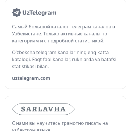
Самый большой каталог телеграм каналов в
Узбекистане. Только активные каналы по
категориям и с подробной статистикой.
O‘zbekcha telegram kanallarining eng katta
katalogi. Faqt faol kanallar, ruknlarda va batafsil
statistikasi bilan.
uztelegram.com
С нами вы научитесь грамотно писать на
узбекском языке.