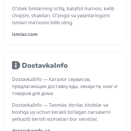
O‘zbek Ismlarning to‘liq, batafsil ma’nosi, kelib
chiqishi, shakllari. O‘zingiz va yaqinlaringizni
ismlari ma’nosini bilib oling.
ismlar.com
DostavkaInfo — Каталог сервисов,
предлагающих доставку еды, лекарств, книг и
товаров для дома.
DostavkaInfo — Taomlar, dorilar, kitoblar va
boshqa uy uchun kerakli bo‘lagan narsalarni
yetkazib berish xizmatlari bor servislar.
dostavkainfo.uz