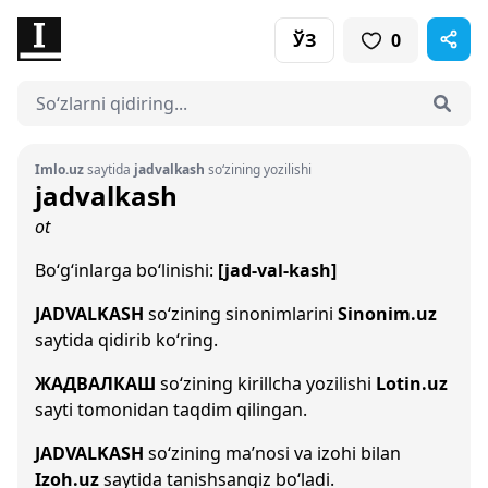
ЎЗ
0
Imlo.uz
saytida
jadvalkash
so‘zining yozilishi
jadvalkash
ot
Bo‘g‘inlarga bo‘linishi:
[jad-val-kash]
JADVALKASH
so‘zining sinonimlarini
Sinonim.uz
saytida qidirib ko‘ring.
ЖАДВАЛКАШ
so‘zining kirillcha yozilishi
Lotin.uz
sayti tomonidan taqdim qilingan.
JADVALKASH
so‘zining ma’nosi va izohi bilan
Izoh.uz
saytida tanishsangiz bo‘ladi.