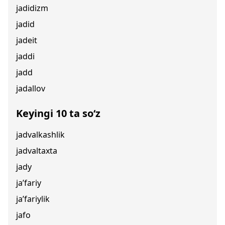
jadidizm
jadid
jadeit
jaddi
jadd
jadallov
Keyingi 10 ta so‘z
jadvalkashlik
jadvaltaxta
jady
ja’fariy
ja’fariylik
jafo