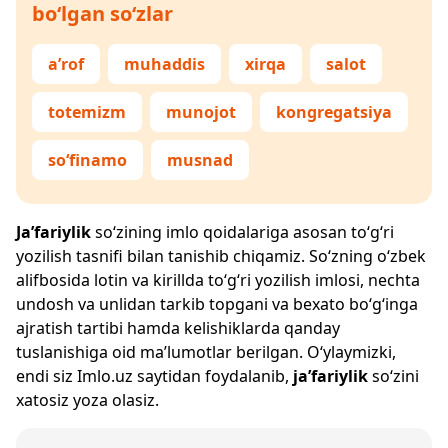
bo‘lgan so‘zlar
a’rof
muhaddis
xirqa
salot
totemizm
munojot
kongregatsiya
so‘finamo
musnad
Ja’fariylik
so‘zining imlo qoidalariga asosan to‘g‘ri
yozilish tasnifi bilan tanishib chiqamiz. So‘zning o‘zbek
alifbosida lotin va kirillda to‘g‘ri yozilish imlosi, nechta
undosh va unlidan tarkib topgani va bexato bo‘g‘inga
ajratish tartibi hamda kelishiklarda qanday
tuslanishiga oid ma’lumotlar berilgan. O‘ylaymizki,
endi siz
Imlo.uz
saytidan foydalanib,
ja’fariylik
so‘zini
xatosiz yoza olasiz.