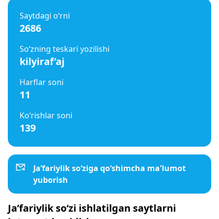
Saytdagi o‘rni
2686
So‘zning teskari yozilishi
kilyiraf’aj
Harflar soni
11
Ko‘rishlar soni
139
Ja’fariylik so‘ziga qo‘shimcha ma'lumot
yuborish
Ja’fariylik so‘zi ishlatilgan saytlarni