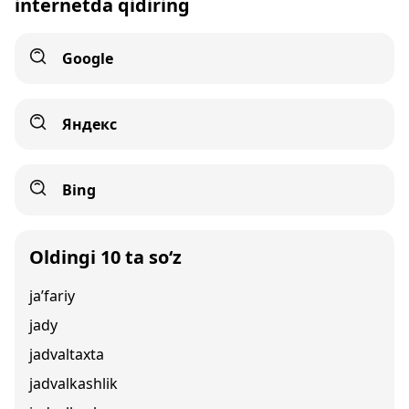
internetda qidiring
Google
Яндекс
Bing
Oldingi 10 ta so‘z
ja’fariy
jady
jadvaltaxta
jadvalkashlik