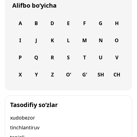
Alifbo bo‘yicha
A
B
D
E
F
G
H
I
J
K
L
M
N
O
P
Q
R
S
T
U
V
X
Y
Z
O‘
G‘
SH
CH
Tasodifiy so‘zlar
xudobezor
tinchlantiruv