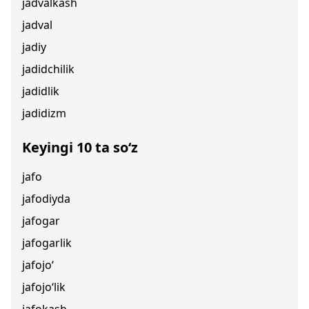
jadvalkash
jadval
jadiy
jadidchilik
jadidlik
jadidizm
Keyingi 10 ta so‘z
jafo
jafodiyda
jafogar
jafogarlik
jafojo‘
jafojo‘lik