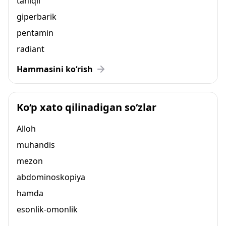
taniqli
giperbarik
pentamin
radiant
Hammasini ko‘rish
Ko‘p xato qilinadigan so‘zlar
Alloh
muhandis
mezon
abdominoskopiya
hamda
esonlik-omonlik