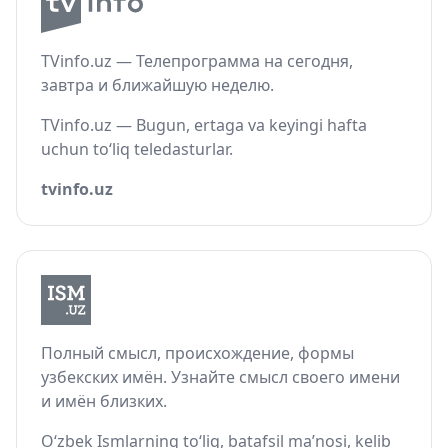
TVinfo.uz — Телепрограмма на сегодня,
завтра и ближайшую неделю.
TVinfo.uz — Bugun, ertaga va keyingi hafta
uchun to‘liq teledasturlar.
tvinfo.uz
Полный смысл, происхождение, формы
узбекских имён. Узнайте смысл своего имени
и имён близких.
O‘zbek Ismlarning to‘liq, batafsil ma’nosi, kelib