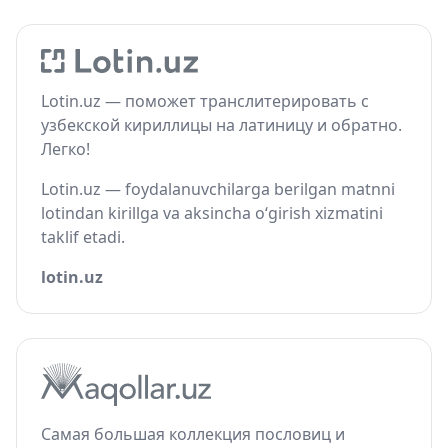
Lotin.uz — поможет транслитерировать с
узбекской кириллицы на латиницу и обратно.
Легко!
Lotin.uz — foydalanuvchilarga berilgan matnni
lotindan kirillga va aksincha o‘girish xizmatini
taklif etadi.
lotin.uz
Самая большая коллекция пословиц и