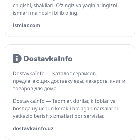
chiqishi, shakllari. O‘zingiz va yaqinlaringizni
ismlari ma’nosini bilib oling.
ismlar.com
DostavkaInfo — Каталог сервисов,
предлагающих доставку еды, лекарств, книг и
товаров для дома.
DostavkaInfo — Taomlar, dorilar, kitoblar va
boshqa uy uchun kerakli bo‘lagan narsalarni
yetkazib berish xizmatlari bor servislar.
dostavkainfo.uz