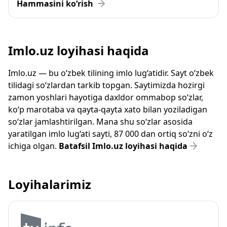
Hammasini ko‘rish
Imlo.uz loyihasi haqida
Imlo.uz — bu o‘zbek tilining imlo lug‘atidir. Sayt o‘zbek
tilidagi so‘zlardan tarkib topgan. Saytimizda hozirgi
zamon yoshlari hayotiga daxldor ommabop so‘zlar,
ko‘p marotaba va qayta-qayta xato bilan yoziladigan
so‘zlar jamlashtirilgan. Mana shu so‘zlar asosida
yaratilgan imlo lug‘ati sayti, 87 000 dan ortiq so‘zni o‘z
ichiga olgan.
Batafsil Imlo.uz loyihasi haqida
Loyihalarimiz