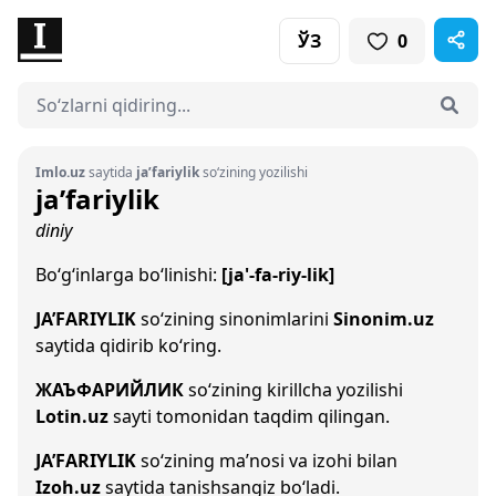
ЎЗ
0
Imlo.uz
saytida
ja’fariylik
so‘zining yozilishi
ja’fariylik
diniy
Bo‘g‘inlarga bo‘linishi:
[ja'-fa-riy-lik]
JA’FARIYLIK
so‘zining sinonimlarini
Sinonim.uz
saytida qidirib ko‘ring.
ЖАЪФАРИЙЛИК
so‘zining kirillcha yozilishi
Lotin.uz
sayti tomonidan taqdim qilingan.
JA’FARIYLIK
so‘zining ma’nosi va izohi bilan
Izoh.uz
saytida tanishsangiz bo‘ladi.