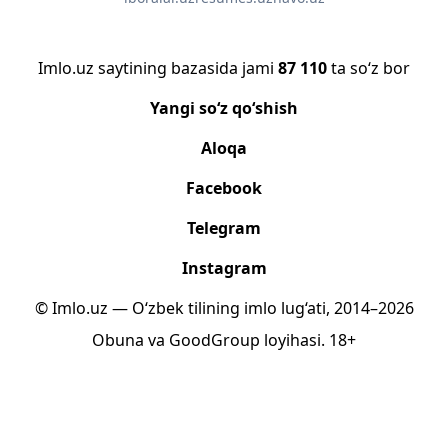
Imlo.uz saytining bazasida jami
87 110
ta so‘z bor
Yangi so‘z qo‘shish
Aloqa
Facebook
Telegram
Instagram
© Imlo.uz — O‘zbek tilining imlo lug‘ati, 2014–2026
Obuna
va
GoodGroup
loyihasi.
18+