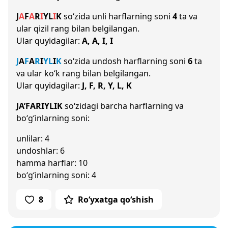
J
A
F
A
R
I
Y
L
I
K
so‘zida unli harflarning soni
4
ta va
ular qizil rang bilan belgilangan.
Ular quyidagilar:
A, A, I, I
J
A
F
A
R
I
Y
L
I
K
so‘zida undosh harflarning soni
6
ta
va ular ko‘k rang bilan belgilangan.
Ular quyidagilar:
J, F, R, Y, L, K
JA’FARIYLIK
so‘zidagi barcha harflarning va
bo‘g‘inlarning soni:
unlilar: 4
undoshlar: 6
hamma harflar: 10
bo‘g‘inlarning soni: 4
8
Ro‘yxatga qo‘shish