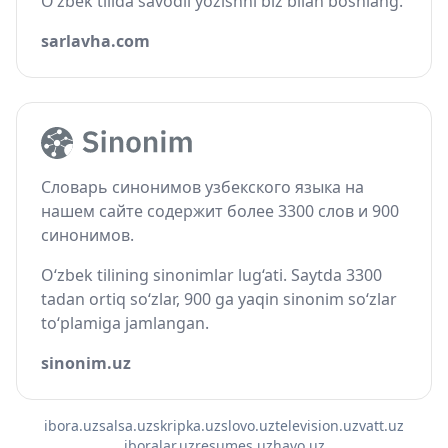
O‘zbek tilida savodli yozishni biz bilan boshlang.
sarlavha.com
Словарь синонимов узбекского языка на
нашем сайте содержит более 3300 слов и 900
синонимов.
O‘zbek tilining sinonimlar lug‘ati. Saytda 3300
tadan ortiq so‘zlar, 900 ga yaqin sinonim so‘zlar
to‘plamiga jamlangan.
sinonim.uz
ibora.uz
salsa.uz
skripka.uz
slovo.uz
television.uz
vatt.uz
iboralar.uz
resumes.uz
havo.uz