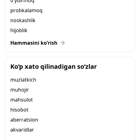
o‘ydirmoq
probkalamoq
noskashlik
hijoblik
Hammasini ko‘rish
Ko‘p xato qilinadigan so‘zlar
muzlatkich
muhojir
mahsulot
hisobot
aberratsion
akvaridlar