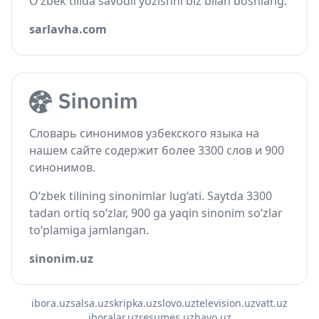
O‘zbek tilida savodli yozishni biz bilan boshlang.
sarlavha.com
Словарь синонимов узбекского языка на
нашем сайте содержит более 3300 слов и 900
синонимов.
O‘zbek tilining sinonimlar lug‘ati. Saytda 3300
tadan ortiq so‘zlar, 900 ga yaqin sinonim so‘zlar
to‘plamiga jamlangan.
sinonim.uz
ibora.uz
salsa.uz
skripka.uz
slovo.uz
television.uz
vatt.uz
iboralar.uz
resumes.uz
havo.uz