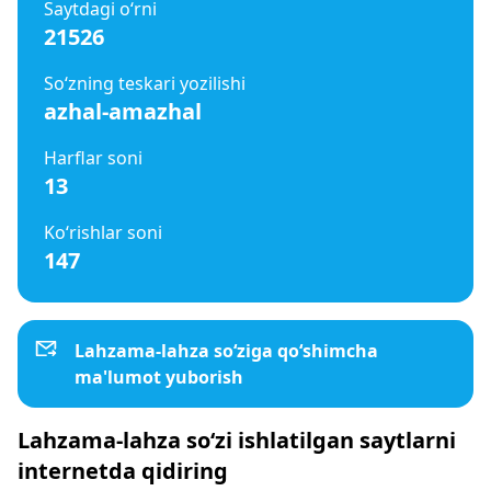
Saytdagi o‘rni
21526
So‘zning teskari yozilishi
azhal-amazhal
Harflar soni
13
Ko‘rishlar soni
147
Lahzama-lahza so‘ziga qo‘shimcha
ma'lumot yuborish
Lahzama-lahza so‘zi ishlatilgan saytlarni
internetda qidiring