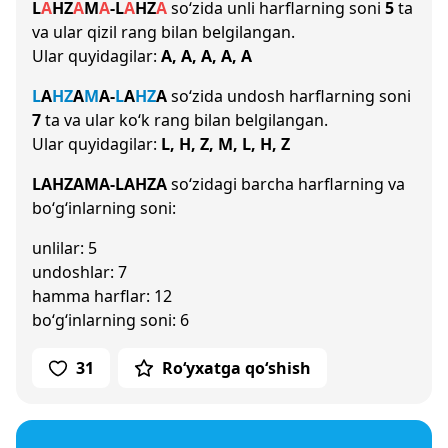
L
A
H
Z
A
M
A
-
L
A
H
Z
A
so‘zida unli harflarning soni
5
ta
va ular qizil rang bilan belgilangan.
Ular quyidagilar:
A, A, A, A, A
L
A
H
Z
A
M
A
-
L
A
H
Z
A
so‘zida undosh harflarning soni
7
ta va ular ko‘k rang bilan belgilangan.
Ular quyidagilar:
L, H, Z, M, L, H, Z
LAHZAMA-LAHZA
so‘zidagi barcha harflarning va
bo‘g‘inlarning soni:
unlilar: 5
undoshlar: 7
hamma harflar: 12
bo‘g‘inlarning soni: 6
31
Ro‘yxatga qo‘shish