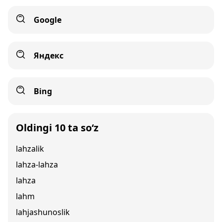
Google
Яндекс
Bing
Oldingi 10 ta so‘z
lahzalik
lahza-lahza
lahza
lahm
lahjashunoslik