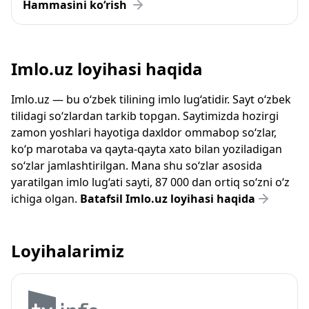
Hammasini ko‘rish
Imlo.uz loyihasi haqida
Imlo.uz — bu o‘zbek tilining imlo lug‘atidir. Sayt o‘zbek
tilidagi so‘zlardan tarkib topgan. Saytimizda hozirgi
zamon yoshlari hayotiga daxldor ommabop so‘zlar,
ko‘p marotaba va qayta-qayta xato bilan yoziladigan
so‘zlar jamlashtirilgan. Mana shu so‘zlar asosida
yaratilgan imlo lug‘ati sayti, 87 000 dan ortiq so‘zni o‘z
ichiga olgan.
Batafsil Imlo.uz loyihasi haqida
Loyihalarimiz