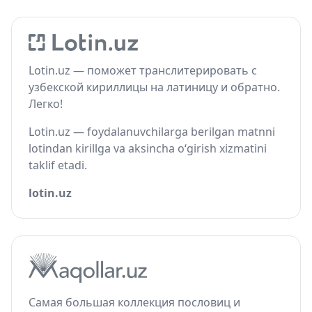
Lotin.uz — поможет транслитерировать с
узбекской кириллицы на латиницу и обратно.
Легко!
Lotin.uz — foydalanuvchilarga berilgan matnni
lotindan kirillga va aksincha o‘girish xizmatini
taklif etadi.
lotin.uz
Самая большая коллекция пословиц и