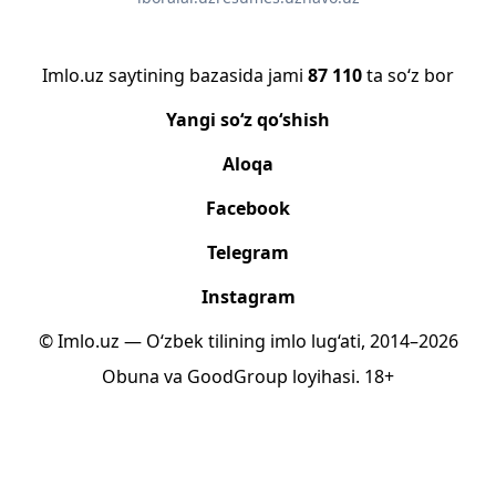
Imlo.uz saytining bazasida jami
87 110
ta so‘z bor
Yangi so‘z qo‘shish
Aloqa
Facebook
Telegram
Instagram
© Imlo.uz — O‘zbek tilining imlo lug‘ati, 2014–2026
Obuna
va
GoodGroup
loyihasi.
18+