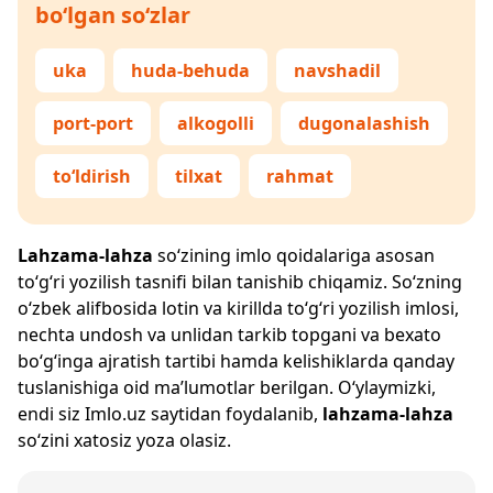
bo‘lgan so‘zlar
uka
huda-behuda
navshadil
port-port
alkogolli
dugonalashish
to‘ldirish
tilxat
rahmat
Lahzama-lahza
so‘zining imlo qoidalariga asosan
to‘g‘ri yozilish tasnifi bilan tanishib chiqamiz. So‘zning
o‘zbek alifbosida lotin va kirillda to‘g‘ri yozilish imlosi,
nechta undosh va unlidan tarkib topgani va bexato
bo‘g‘inga ajratish tartibi hamda kelishiklarda qanday
tuslanishiga oid ma’lumotlar berilgan. O‘ylaymizki,
endi siz
Imlo.uz
saytidan foydalanib,
lahzama-lahza
so‘zini xatosiz yoza olasiz.