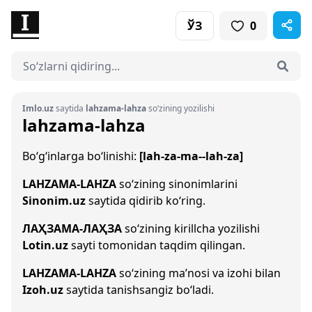
ЎЗ
0
Imlo.uz
saytida
lahzama-lahza
so‘zining yozilishi
lahzama-lahza
Bo‘g‘inlarga bo‘linishi:
[lah-za-ma--lah-za]
LAHZAMA-LAHZA
so‘zining sinonimlarini
Sinonim.uz
saytida qidirib ko‘ring.
ЛАҲЗАМА-ЛАҲЗА
so‘zining kirillcha yozilishi
Lotin.uz
sayti tomonidan taqdim qilingan.
LAHZAMA-LAHZA
so‘zining ma’nosi va izohi bilan
Izoh.uz
saytida tanishsangiz bo‘ladi.