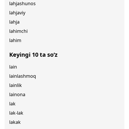
lahjashunos
lahjaviy
lahja
lahimchi
lahim
Keyingi 10 ta so‘z
lain
lainlashmoq
lainlik
lainona
lak
lak-lak
lakak