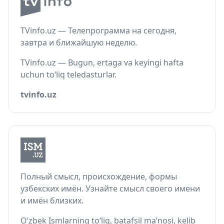
TVinfo.uz — Телепрограмма на сегодня,
завтра и ближайшую неделю.
TVinfo.uz — Bugun, ertaga va keyingi hafta
uchun to‘liq teledasturlar.
tvinfo.uz
Полный смысл, происхождение, формы
узбекских имён. Узнайте смысл своего имени
и имён близких.
O‘zbek Ismlarning to‘liq, batafsil ma’nosi, kelib