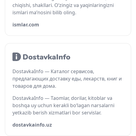
chiqishi, shakllari. O‘zingiz va yaqinlaringizni
ismlari ma’nosini bilib oling.
ismlar.com
DostavkaInfo — Каталог сервисов,
предлагающих доставку еды, лекарств, книг и
товаров для дома.
DostavkaInfo — Taomlar, dorilar, kitoblar va
boshqa uy uchun kerakli bo‘lagan narsalarni
yetkazib berish xizmatlari bor servislar.
dostavkainfo.uz