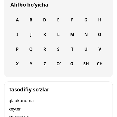
Alifbo bo‘yicha
A
B
D
E
F
G
H
I
J
K
L
M
N
O
P
Q
R
S
T
U
V
X
Y
Z
O‘
G‘
SH
CH
Tasodifiy so‘zlar
glaukonoma
xeyter