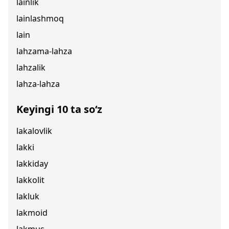
lainlik
lainlashmoq
lain
lahzama-lahza
lahzalik
lahza-lahza
Keyingi 10 ta so‘z
lakalovlik
lakki
lakkiday
lakkolit
lakluk
lakmoid