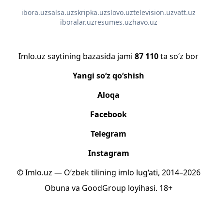
ibora.uz
salsa.uz
skripka.uz
slovo.uz
television.uz
vatt.uz
iboralar.uz
resumes.uz
havo.uz
Imlo.uz saytining bazasida jami
87 110
ta so‘z bor
Yangi so‘z qo‘shish
Aloqa
Facebook
Telegram
Instagram
© Imlo.uz — O‘zbek tilining imlo lug‘ati, 2014–2026
Obuna
va
GoodGroup
loyihasi.
18+