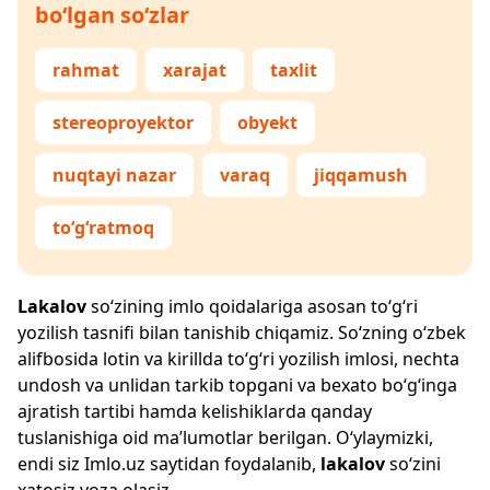
bo‘lgan so‘zlar
rahmat
xarajat
taxlit
stereoproyektor
obyekt
nuqtayi nazar
varaq
jiqqamush
to‘g‘ratmoq
Lakalov
so‘zining imlo qoidalariga asosan to‘g‘ri
yozilish tasnifi bilan tanishib chiqamiz. So‘zning o‘zbek
alifbosida lotin va kirillda to‘g‘ri yozilish imlosi, nechta
undosh va unlidan tarkib topgani va bexato bo‘g‘inga
ajratish tartibi hamda kelishiklarda qanday
tuslanishiga oid ma’lumotlar berilgan. O‘ylaymizki,
endi siz
Imlo.uz
saytidan foydalanib,
lakalov
so‘zini