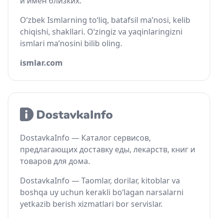
и имён близких.
O‘zbek Ismlarning to‘liq, batafsil ma’nosi, kelib
chiqishi, shakllari. O‘zingiz va yaqinlaringizni
ismlari ma’nosini bilib oling.
ismlar.com
DostavkaInfo — Каталог сервисов,
предлагающих доставку еды, лекарств, книг и
товаров для дома.
DostavkaInfo — Taomlar, dorilar, kitoblar va
boshqa uy uchun kerakli bo‘lagan narsalarni
yetkazib berish xizmatlari bor servislar.