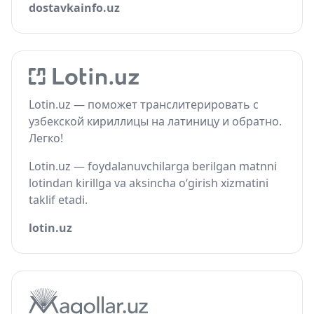
dostavkainfo.uz
Lotin.uz — поможет транслитерировать с
узбекской кириллицы на латиницу и обратно.
Легко!
Lotin.uz — foydalanuvchilarga berilgan matnni
lotindan kirillga va aksincha o‘girish xizmatini
taklif etadi.
lotin.uz