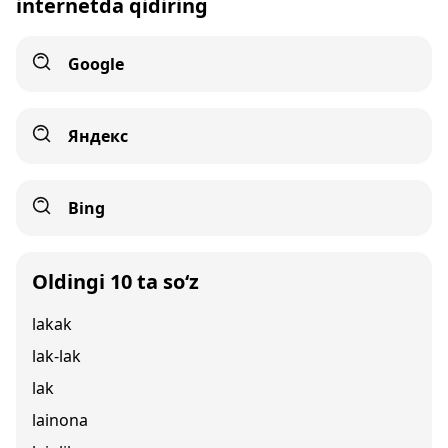
internetda qidiring
Google
Яндекс
Bing
Oldingi 10 ta so‘z
lakak
lak-lak
lak
lainona