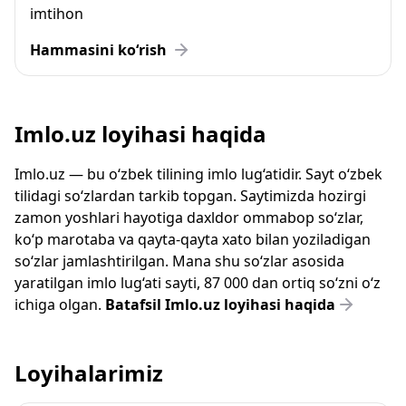
imtihon
Hammasini ko‘rish
Imlo.uz loyihasi haqida
Imlo.uz — bu o‘zbek tilining imlo lug‘atidir. Sayt o‘zbek
tilidagi so‘zlardan tarkib topgan. Saytimizda hozirgi
zamon yoshlari hayotiga daxldor ommabop so‘zlar,
ko‘p marotaba va qayta-qayta xato bilan yoziladigan
so‘zlar jamlashtirilgan. Mana shu so‘zlar asosida
yaratilgan imlo lug‘ati sayti, 87 000 dan ortiq so‘zni o‘z
ichiga olgan.
Batafsil Imlo.uz loyihasi haqida
Loyihalarimiz