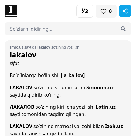
ЎЗ
0
Imlo.uz
saytida
lakalov
so‘zining yozilishi
lakalov
sifat
Bo‘g‘inlarga bo‘linishi:
[la-ka-lov]
LAKALOV
so‘zining sinonimlarini
Sinonim.uz
saytida qidirib ko‘ring.
ЛАКАЛОВ
so‘zining kirillcha yozilishi
Lotin.uz
sayti tomonidan taqdim qilingan.
LAKALOV
so‘zining ma’nosi va izohi bilan
Izoh.uz
saytida tanishsangiz bo‘ladi.