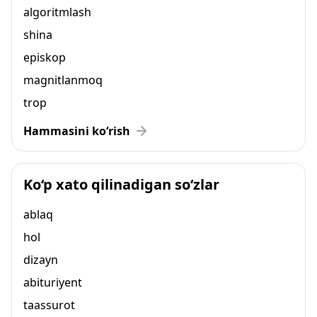
algoritmlash
shina
episkop
magnitlanmoq
trop
Hammasini ko‘rish
Ko‘p xato qilinadigan so‘zlar
ablaq
hol
dizayn
abituriyent
taassurot