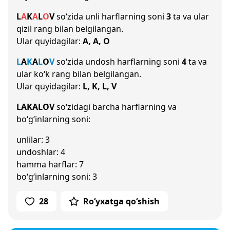
L
A
K
A
L
O
V
so‘zida unli harflarning soni
3
ta va ular
qizil rang bilan belgilangan.
Ular quyidagilar:
A, A, O
L
A
K
A
L
O
V
so‘zida undosh harflarning soni
4
ta va
ular ko‘k rang bilan belgilangan.
Ular quyidagilar:
L, K, L, V
LAKALOV
so‘zidagi barcha harflarning va
bo‘g‘inlarning soni:
unlilar: 3
undoshlar: 4
hamma harflar: 7
bo‘g‘inlarning soni: 3
28
Ro‘yxatga qo‘shish