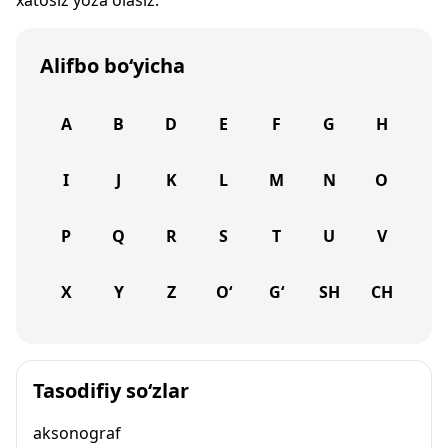
xatosiz yoza olasiz.
Alifbo bo‘yicha
A
B
D
E
F
G
H
I
J
K
L
M
N
O
P
Q
R
S
T
U
V
X
Y
Z
O‘
G‘
SH
CH
Tasodifiy so‘zlar
aksonograf