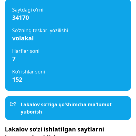
Saytdagi o‘rni
34170
So‘zning teskari yozilishi
volakal
Harflar soni
7
Ko‘rishlar soni
152
Lakalov so‘ziga qo‘shimcha ma'lumot
yuborish
Lakalov so‘zi ishlatilgan saytlarni