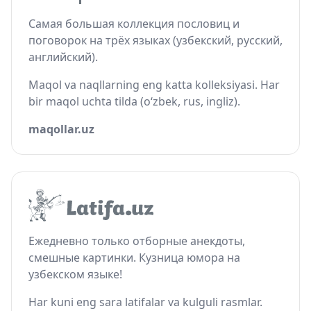
Самая большая коллекция пословиц и
поговорок на трёх языках (узбекский, русский,
английский).
Maqol va naqllarning eng katta kolleksiyasi. Har
bir maqol uchta tilda (o‘zbek, rus, ingliz).
maqollar.uz
Ежедневно только отборные анекдоты,
смешные картинки. Кузница юмора на
узбекском языке!
Har kuni eng sara latifalar va kulguli rasmlar.