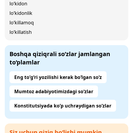
lo‘kidon
lo‘kidonlik
lo‘killamoq
lo‘killatish
Boshqa qiziqrali so‘zlar jamlangan
to‘plamlar
Eng to‘g‘ri yozilishi kerak bo‘lgan so‘z
Mumtoz adabiyotimizdagi so‘zlar
Konstitutsiyada ko‘p uchraydigan so‘zlar
Siz uchun qiziq bo‘lishi mumkin