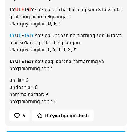
L
Y
U
T
E
T
S
I
Y
so‘zida unli harflarning soni
3
ta va ular
qizil rang bilan belgilangan.
Ular quyidagilar:
U, E, I
L
Y
U
T
E
T
S
I
Y
so‘zida undosh harflarning soni
6
ta va
ular ko‘k rang bilan belgilangan.
Ular quyidagilar:
L, Y, T, T, S, Y
LYUTETSIY
so‘zidagi barcha harflarning va
bo‘g‘inlarning soni:
unlilar: 3
undoshlar: 6
hamma harflar: 9
bo‘g‘inlarning soni: 3
5
Ro‘yxatga qo‘shish