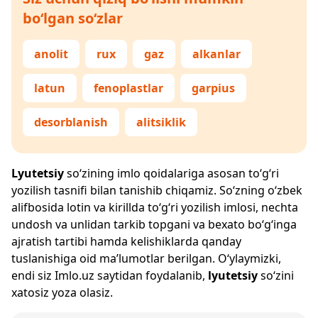
bo‘lgan so‘zlar
anolit
rux
gaz
alkanlar
latun
fenoplastlar
garpius
desorblanish
alitsiklik
Lyutetsiy
so‘zining imlo qoidalariga asosan to‘g‘ri
yozilish tasnifi bilan tanishib chiqamiz. So‘zning o‘zbek
alifbosida lotin va kirillda to‘g‘ri yozilish imlosi, nechta
undosh va unlidan tarkib topgani va bexato bo‘g‘inga
ajratish tartibi hamda kelishiklarda qanday
tuslanishiga oid ma’lumotlar berilgan. O‘ylaymizki,
endi siz
Imlo.uz
saytidan foydalanib,
lyutetsiy
so‘zini
xatosiz yoza olasiz.