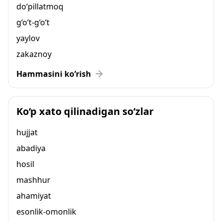
do‘pillatmoq
g‘o‘t-g‘o‘t
yaylov
zakaznoy
Hammasini ko‘rish
Ko‘p xato qilinadigan so‘zlar
hujjat
abadiya
hosil
mashhur
ahamiyat
esonlik-omonlik