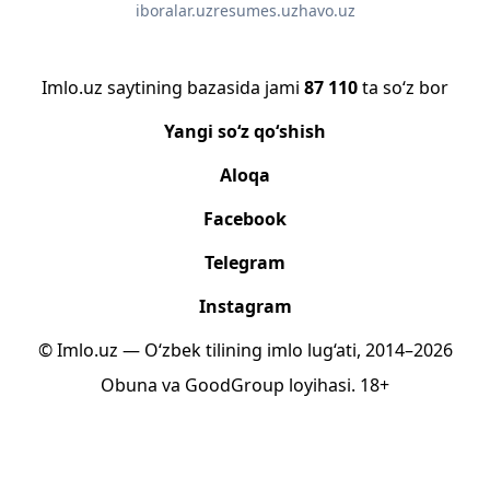
iboralar.uz
resumes.uz
havo.uz
Imlo.uz saytining bazasida jami
87 110
ta so‘z bor
Yangi so‘z qo‘shish
Aloqa
Facebook
Telegram
Instagram
© Imlo.uz — O‘zbek tilining imlo lug‘ati, 2014–2026
Obuna
va
GoodGroup
loyihasi.
18+