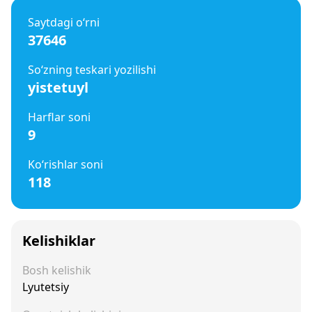
Saytdagi o‘rni
37646
So‘zning teskari yozilishi
yistetuyl
Harflar soni
9
Ko‘rishlar soni
118
Kelishiklar
Bosh kelishik
Lyutetsiy