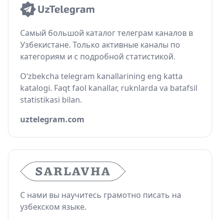
Самый большой каталог телеграм каналов в
Узбекистане. Только активные каналы по
категориям и с подробной статистикой.
O‘zbekcha telegram kanallarining eng katta
katalogi. Faqt faol kanallar, ruknlarda va batafsil
statistikasi bilan.
uztelegram.com
С нами вы научитесь грамотно писать на
узбекском языке.