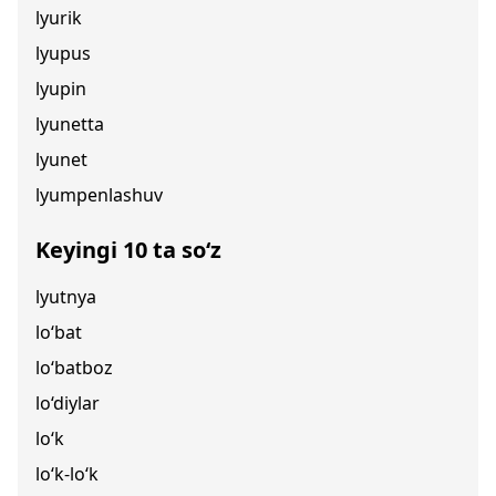
lyurik
lyupus
lyupin
lyunetta
lyunet
lyumpenlashuv
Keyingi 10 ta so‘z
lyutnya
lo‘bat
lo‘batboz
lo‘diylar
lo‘k
lo‘k-lo‘k