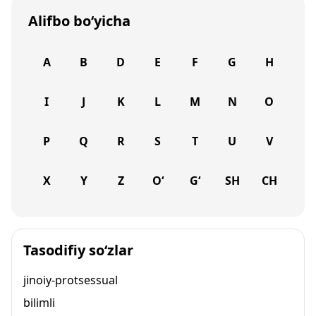
Alifbo bo‘yicha
A
B
D
E
F
G
H
I
J
K
L
M
N
O
P
Q
R
S
T
U
V
X
Y
Z
O‘
G‘
SH
CH
Tasodifiy so‘zlar
jinoiy-protsessual
bilimli