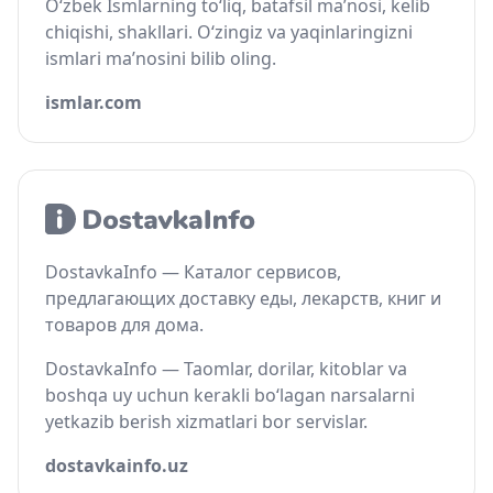
O‘zbek Ismlarning to‘liq, batafsil ma’nosi, kelib
chiqishi, shakllari. O‘zingiz va yaqinlaringizni
ismlari ma’nosini bilib oling.
ismlar.com
DostavkaInfo — Каталог сервисов,
предлагающих доставку еды, лекарств, книг и
товаров для дома.
DostavkaInfo — Taomlar, dorilar, kitoblar va
boshqa uy uchun kerakli bo‘lagan narsalarni
yetkazib berish xizmatlari bor servislar.
dostavkainfo.uz