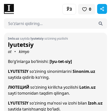
ЎЗ
0
Imlo.uz
saytida
lyutetsiy
so‘zining yozilishi
lyutetsiy
ot
kimyo
•
Bo‘g‘inlarga bo‘linishi:
[lyu-tet-siy]
LYUTETSIY
so‘zining sinonimlarini
Sinonim.uz
saytida qidirib ko‘ring.
ЛЮТЕЦИЙ
so‘zining kirillcha yozilishi
Lotin.uz
sayti tomonidan taqdim qilingan.
LYUTETSIY
so‘zining ma’nosi va izohi bilan
Izoh.uz
saytida tanishsangiz bo‘ladi.