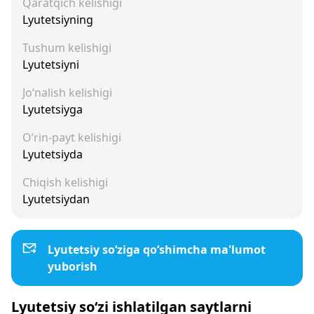
Qaratqich kelishigi
Lyutetsiyning
Tushum kelishigi
Lyutetsiyni
Jo‘nalish kelishigi
Lyutetsiyga
O‘rin-payt kelishigi
Lyutetsiyda
Chiqish kelishigi
Lyutetsiydan
Lyutetsiy so‘ziga qo‘shimcha ma'lumot
yuborish
Lyutetsiy so‘zi ishlatilgan saytlarni