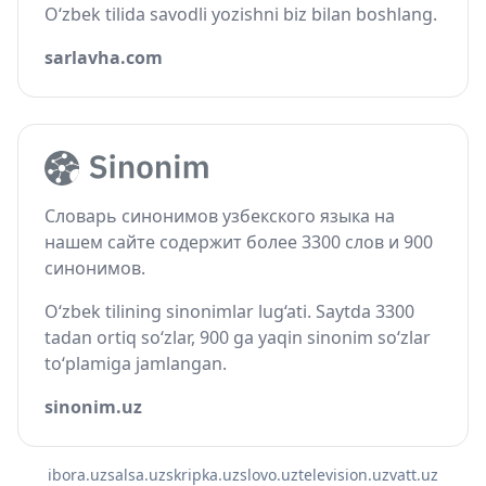
O‘zbek tilida savodli yozishni biz bilan boshlang.
sarlavha.com
Словарь синонимов узбекского языка на
нашем сайте содержит более 3300 слов и 900
синонимов.
O‘zbek tilining sinonimlar lug‘ati. Saytda 3300
tadan ortiq so‘zlar, 900 ga yaqin sinonim so‘zlar
to‘plamiga jamlangan.
sinonim.uz
ibora.uz
salsa.uz
skripka.uz
slovo.uz
television.uz
vatt.uz