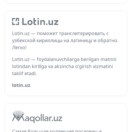
Lotin.uz — поможет транслитерировать с
узбекской кириллицы на латиницу и обратно.
Легко!
Lotin.uz — foydalanuvchilarga berilgan matnni
lotindan kirillga va aksincha o‘girish xizmatini
taklif etadi.
lotin.uz
Самая большая коллекция пословиц и