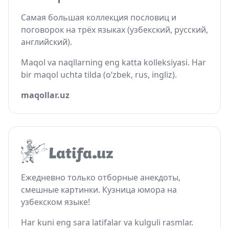
Самая большая коллекция пословиц и
поговорок на трёх языках (узбекский, русский,
английский).
Maqol va naqllarning eng katta kolleksiyasi. Har
bir maqol uchta tilda (o‘zbek, rus, ingliz).
maqollar.uz
Ежедневно только отборные анекдоты,
смешные картинки. Кузница юмора на
узбекском языке!
Har kuni eng sara latifalar va kulguli rasmlar.