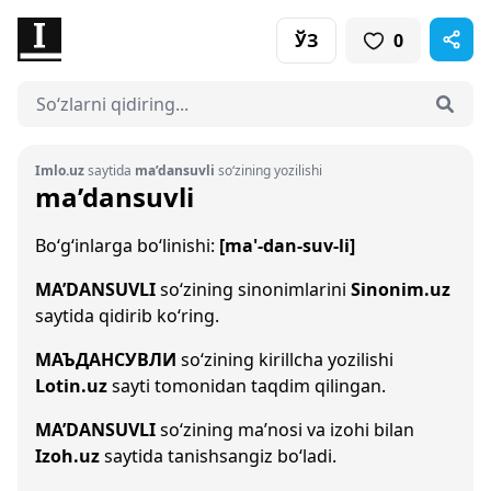
ЎЗ
0
Imlo.uz
saytida
ma’dansuvli
so‘zining yozilishi
ma’dansuvli
Bo‘g‘inlarga bo‘linishi:
[ma'-dan-suv-li]
MA’DANSUVLI
so‘zining sinonimlarini
Sinonim.uz
saytida qidirib ko‘ring.
МАЪДАНСУВЛИ
so‘zining kirillcha yozilishi
Lotin.uz
sayti tomonidan taqdim qilingan.
MA’DANSUVLI
so‘zining ma’nosi va izohi bilan
Izoh.uz
saytida tanishsangiz bo‘ladi.