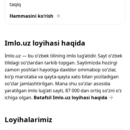
taqiq
Hammasini ko‘rish
Imlo.uz loyihasi haqida
Imlo.uz — bu o‘zbek tilining imlo lug‘atidir. Sayt o‘zbek
tilidagi so‘zlardan tarkib topgan. Saytimizda hozirgi
zamon yoshlari hayotiga daxldor ommabop so‘zlar,
ko‘p marotaba va qayta-qayta xato bilan yoziladigan
so‘zlar jamlashtirilgan. Mana shu so‘zlar asosida
yaratilgan imlo lug‘ati sayti, 87 000 dan ortiq so‘zni o‘z
ichiga olgan.
Batafsil Imlo.uz loyihasi haqida
Loyihalarimiz