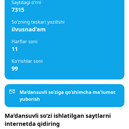
Saytdagi o‘rni
7315
So‘zning teskari yozilishi
ilvusnad’am
Harflar soni
11
Ko‘rishlar soni
99
Ma’dansuvli so‘ziga qo‘shimcha ma'lumot
yuborish
Ma’dansuvli so‘zi ishlatilgan saytlarni
internetda qidiring