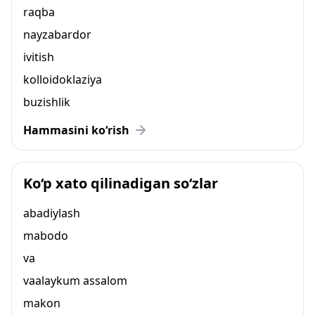
raqba
nayzabardor
ivitish
kolloidoklaziya
buzishlik
Hammasini ko‘rish
Ko‘p xato qilinadigan so‘zlar
abadiylash
mabodo
va
vaalaykum assalom
makon