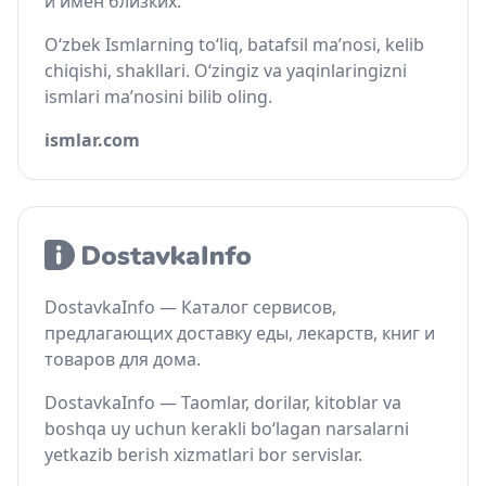
и имён близких.
O‘zbek Ismlarning to‘liq, batafsil ma’nosi, kelib
chiqishi, shakllari. O‘zingiz va yaqinlaringizni
ismlari ma’nosini bilib oling.
ismlar.com
DostavkaInfo — Каталог сервисов,
предлагающих доставку еды, лекарств, книг и
товаров для дома.
DostavkaInfo — Taomlar, dorilar, kitoblar va
boshqa uy uchun kerakli bo‘lagan narsalarni
yetkazib berish xizmatlari bor servislar.