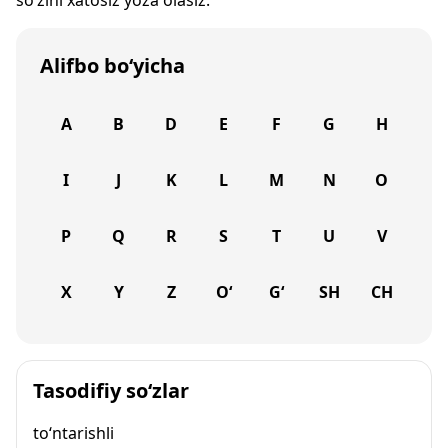
so‘zini xatosiz yoza olasiz.
Alifbo bo‘yicha
A
B
D
E
F
G
H
I
J
K
L
M
N
O
P
Q
R
S
T
U
V
X
Y
Z
O‘
G‘
SH
CH
Tasodifiy so‘zlar
to‘ntarishli