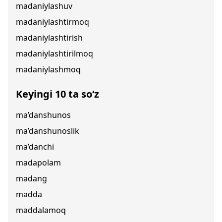
madaniylashuv
madaniylashtirmoq
madaniylashtirish
madaniylashtirilmoq
madaniylashmoq
Keyingi 10 ta so‘z
ma’danshunos
ma’danshunoslik
ma’danchi
madapolam
madang
madda
maddalamoq