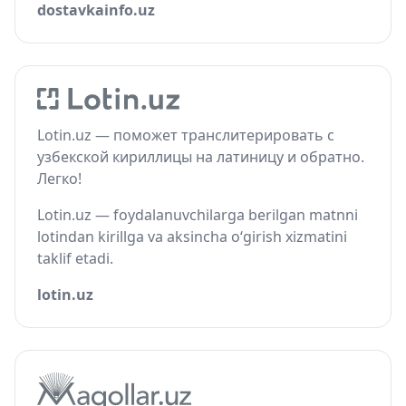
dostavkainfo.uz
Lotin.uz — поможет транслитерировать с
узбекской кириллицы на латиницу и обратно.
Легко!
Lotin.uz — foydalanuvchilarga berilgan matnni
lotindan kirillga va aksincha o‘girish xizmatini
taklif etadi.
lotin.uz