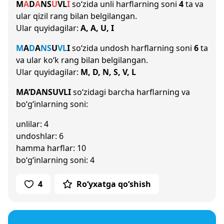
M
A
D
A
N
S
U
V
L
I
so‘zida unli harflarning soni
4
ta va
ular qizil rang bilan belgilangan.
Ular quyidagilar:
A, A, U, I
M
A
D
A
N
S
U
V
L
I
so‘zida undosh harflarning soni
6
ta
va ular ko‘k rang bilan belgilangan.
Ular quyidagilar:
M, D, N, S, V, L
MA’DANSUVLI
so‘zidagi barcha harflarning va
bo‘g‘inlarning soni:
unlilar: 4
undoshlar: 6
hamma harflar: 10
bo‘g‘inlarning soni: 4
4
Ro‘yxatga qo‘shish