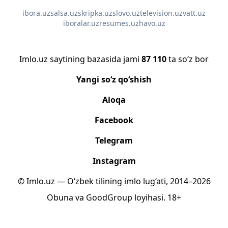
ibora.uz
salsa.uz
skripka.uz
slovo.uz
television.uz
vatt.uz
iboralar.uz
resumes.uz
havo.uz
Imlo.uz saytining bazasida jami
87 110
ta so‘z bor
Yangi so‘z qo‘shish
Aloqa
Facebook
Telegram
Instagram
© Imlo.uz — O‘zbek tilining imlo lug‘ati, 2014–2026
Obuna
va
GoodGroup
loyihasi.
18+