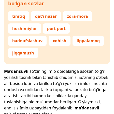
bo‘lgan so‘zlar
timtiq
qat’i nazar
zora-mora
hoshimiylar
port-port
badnafslashuv
xohish
lippalamoq
jiqqamush
Ma’dansuvli
so‘zining imlo qoidalariga asosan to‘g‘ri
yozilish tasnifi bilan tanishib chiqamiz. So‘zning o‘zbek
alifbosida lotin va kirillda to‘g‘ri yozilish imlosi, nechta
undosh va unlidan tarkib topgani va bexato bo‘g‘inga
ajratish tartibi hamda kelishiklarda qanday
tuslanishiga oid ma’lumotlar berilgan. O‘ylaymizki,
endi siz
Imlo.uz
saytidan foydalanib,
ma’dansuvli