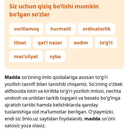
Siz uchun qiziq bo‘lishi mumkin
bo‘lgan so‘zlar
vorillamoq
hurmatli
ordinatorlik
tilxat
qat’i nazar
xodim
to‘g‘ri
mas’uliyat
oyba
Madda
so‘zining imlo qoidalariga asosan to‘g‘ri
yozilish tasnifi bilan tanishib chiqamiz. So‘zning o‘zbek
alifbosida lotin va kirillda to‘g‘ri yozilish imlosi, nechta
undosh va unlidan tarkib topgani va bexato bo‘g‘inga
ajratish tartibi hamda kelishiklarda qanday
tuslanishiga oid ma’lumotlar berilgan. O‘ylaymizki,
endi siz
Imlo.uz
saytidan foydalanib,
madda
so‘zini
xatosiz yoza olasiz.