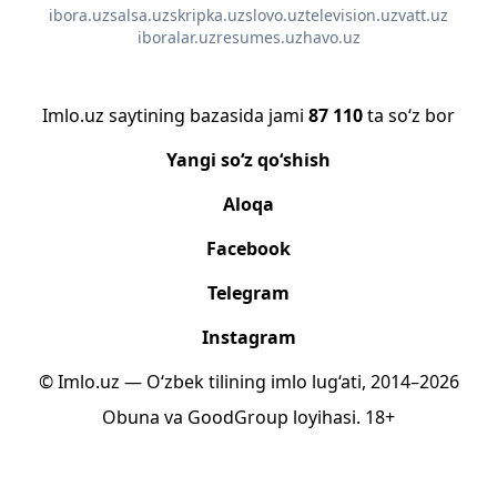
ibora.uz
salsa.uz
skripka.uz
slovo.uz
television.uz
vatt.uz
iboralar.uz
resumes.uz
havo.uz
Imlo.uz saytining bazasida jami
87 110
ta so‘z bor
Yangi so‘z qo‘shish
Aloqa
Facebook
Telegram
Instagram
© Imlo.uz — O‘zbek tilining imlo lug‘ati, 2014–2026
Obuna
va
GoodGroup
loyihasi.
18+