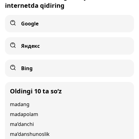
internetda qidiring
Google
Яндекс
Bing
Oldingi 10 ta so‘z
madang
madapolam
ma’danchi
ma’danshunoslik