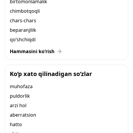
birtomonlamalik
chimbotqoqli
chars-chars
beparanjilik
qo‘shchiqdi
Hammasini ko‘rish
Ko‘p xato qilinadigan so‘zlar
muhofaza
puldorlik
arzi hol
aberratsion
hatto