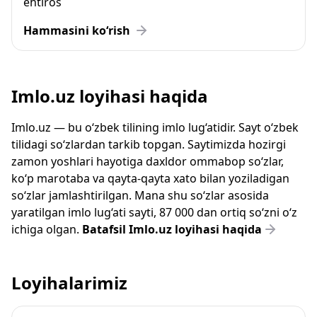
ehtiros
Hammasini ko‘rish
Imlo.uz loyihasi haqida
Imlo.uz — bu o‘zbek tilining imlo lug‘atidir. Sayt o‘zbek
tilidagi so‘zlardan tarkib topgan. Saytimizda hozirgi
zamon yoshlari hayotiga daxldor ommabop so‘zlar,
ko‘p marotaba va qayta-qayta xato bilan yoziladigan
so‘zlar jamlashtirilgan. Mana shu so‘zlar asosida
yaratilgan imlo lug‘ati sayti, 87 000 dan ortiq so‘zni o‘z
ichiga olgan.
Batafsil Imlo.uz loyihasi haqida
Loyihalarimiz