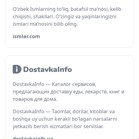
O‘zbek Ismlarning to‘liq, batafsil ma’nosi, kelib
chiqishi, shakllari. O‘zingiz va yaqinlaringizni
ismlari ma’nosini bilib oling.
ismlar.com
DostavkaInfo — Каталог сервисов,
предлагающих доставку еды, лекарств, книг и
товаров для дома.
DostavkaInfo — Taomlar, dorilar, kitoblar va
boshqa uy uchun kerakli bo‘lagan narsalarni
yetkazib berish xizmatlari bor servislar.
dostavkainfo.uz