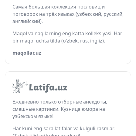
Самая большая коллекция пословиц и
поговорок на трёх языках (узбекский, русский,
английский).
Maqol va naqllarning eng katta kolleksiyasi. Har
bir maqol uchta tilda (o‘zbek, rus, ingliz).
maqollar.uz
Ежедневно только отборные анекдоты,
смешные картинки. Кузница юмора на
узбекском языке!
Har kuni eng sara latifalar va kulguli rasmlar.
O‘zbek tilidagi kulgu markazi!