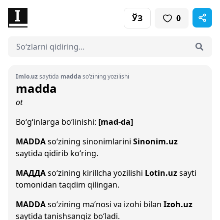
ЎЗ
0
Imlo.uz
saytida
madda
so‘zining yozilishi
madda
ot
Bo‘g‘inlarga bo‘linishi:
[mad-da]
MADDA
so‘zining sinonimlarini
Sinonim.uz
saytida qidirib ko‘ring.
МАДДА
so‘zining kirillcha yozilishi
Lotin.uz
sayti
tomonidan taqdim qilingan.
MADDA
so‘zining ma’nosi va izohi bilan
Izoh.uz
saytida tanishsangiz bo‘ladi.