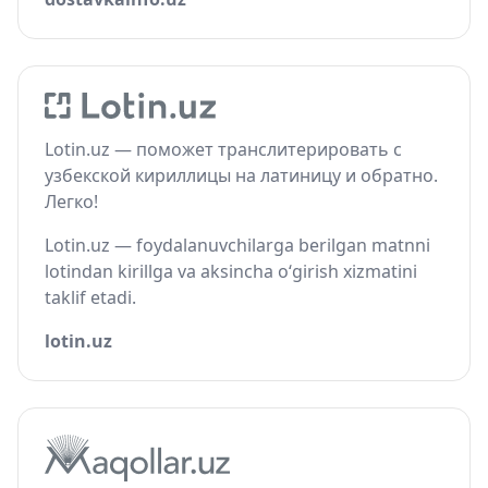
Lotin.uz — поможет транслитерировать с
узбекской кириллицы на латиницу и обратно.
Легко!
Lotin.uz — foydalanuvchilarga berilgan matnni
lotindan kirillga va aksincha o‘girish xizmatini
taklif etadi.
lotin.uz