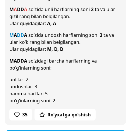
M
A
D
D
A
so‘zida unli harflarning soni
2
ta va ular
qizil rang bilan belgilangan.
Ular quyidagilar:
A, A
M
A
D
D
A
so‘zida undosh harflarning soni
3
ta va
ular ko‘k rang bilan belgilangan.
Ular quyidagilar:
M, D, D
MADDA
so‘zidagi barcha harflarning va
bo‘g‘inlarning soni:
unlilar: 2
undoshlar: 3
hamma harflar: 5
bo‘g‘inlarning soni: 2
35
Ro‘yxatga qo‘shish