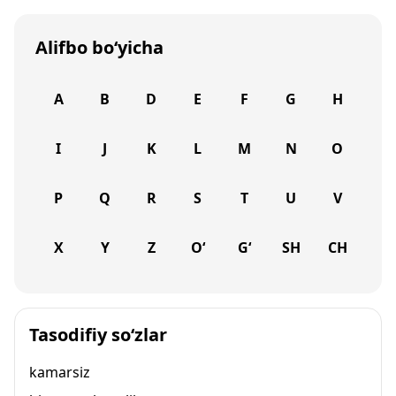
Alifbo bo‘yicha
A
B
D
E
F
G
H
I
J
K
L
M
N
O
P
Q
R
S
T
U
V
X
Y
Z
O‘
G‘
SH
CH
Tasodifiy so‘zlar
kamarsiz