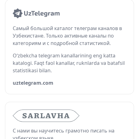
Самый большой каталог телеграм каналов в
Узбекистане. Только активные каналы по
категориям и с подробной статистикой.
O‘zbekcha telegram kanallarining eng katta
katalogi. Faqt faol kanallar, ruknlarda va batafsil
statistikasi bilan.
uztelegram.com
С нами вы научитесь грамотно писать на
узбекском языке.