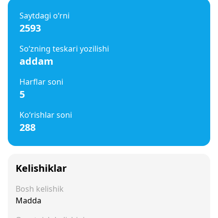
Saytdagi o‘rni
2593
So‘zning teskari yozilishi
addam
Harflar soni
5
Ko‘rishlar soni
288
Kelishiklar
Bosh kelishik
Madda