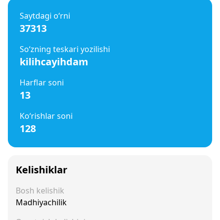
Saytdagi o‘rni
37313
So‘zning teskari yozilishi
kilihcayihdam
Harflar soni
13
Ko‘rishlar soni
128
Kelishiklar
Bosh kelishik
Madhiyachilik