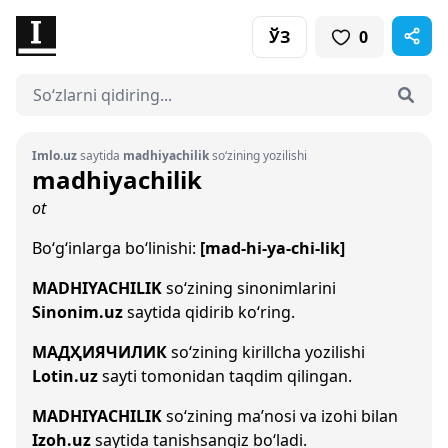
ЎЗ
0
Imlo.uz
saytida
madhiyachilik
so‘zining yozilishi
madhiyachilik
ot
Bo‘g‘inlarga bo‘linishi:
[mad-hi-ya-chi-lik]
MADHIYACHILIK
so‘zining sinonimlarini
Sinonim.uz
saytida qidirib ko‘ring.
МАДҲИЯЧИЛИК
so‘zining kirillcha yozilishi
Lotin.uz
sayti tomonidan taqdim qilingan.
MADHIYACHILIK
so‘zining ma’nosi va izohi bilan
Izoh.uz
saytida tanishsangiz bo‘ladi.