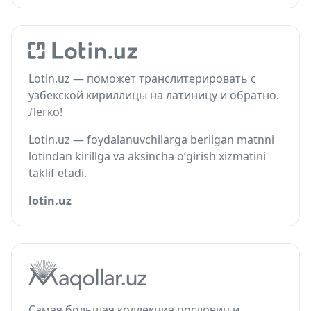
Lotin.uz — поможет транслитерировать с
узбекской кириллицы на латиницу и обратно.
Легко!
Lotin.uz — foydalanuvchilarga berilgan matnni
lotindan kirillga va aksincha o‘girish xizmatini
taklif etadi.
lotin.uz
Самая большая коллекция пословиц и