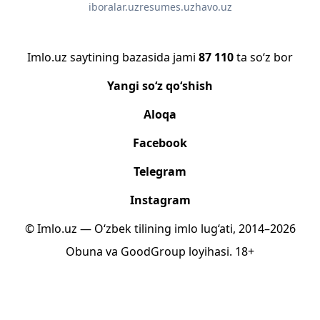
iboralar.uz
resumes.uz
havo.uz
Imlo.uz saytining bazasida jami
87 110
ta so‘z bor
Yangi so‘z qo‘shish
Aloqa
Facebook
Telegram
Instagram
© Imlo.uz — O‘zbek tilining imlo lug‘ati, 2014–2026
Obuna
va
GoodGroup
loyihasi.
18+