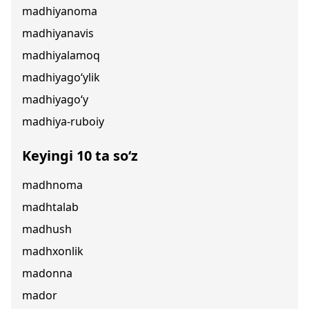
madhiyanoma
madhiyanavis
madhiyalamoq
madhiyago‘ylik
madhiyago‘y
madhiya-ruboiy
Keyingi 10 ta so‘z
madhnoma
madhtalab
madhush
madhxonlik
madonna
mador