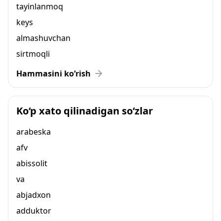
tayinlanmoq
keys
almashuvchan
sirtmoqli
Hammasini ko‘rish
Ko‘p xato qilinadigan so‘zlar
arabeska
afv
abissolit
va
abjadxon
adduktor