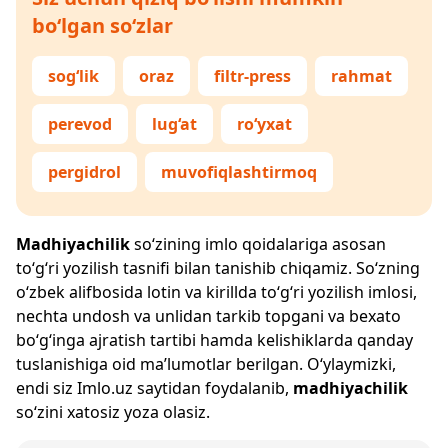
bo‘lgan so‘zlar
sog‘lik
oraz
filtr-press
rahmat
perevod
lug‘at
ro‘yxat
pergidrol
muvofiqlashtirmoq
Madhiyachilik
so‘zining imlo qoidalariga asosan
to‘g‘ri yozilish tasnifi bilan tanishib chiqamiz. So‘zning
o‘zbek alifbosida lotin va kirillda to‘g‘ri yozilish imlosi,
nechta undosh va unlidan tarkib topgani va bexato
bo‘g‘inga ajratish tartibi hamda kelishiklarda qanday
tuslanishiga oid ma’lumotlar berilgan. O‘ylaymizki,
endi siz
Imlo.uz
saytidan foydalanib,
madhiyachilik
so‘zini xatosiz yoza olasiz.