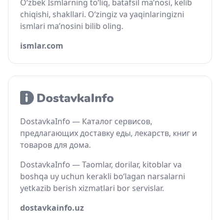
O‘zbek Ismlarning to‘liq, batafsil ma’nosi, kelib
chiqishi, shakllari. O‘zingiz va yaqinlaringizni
ismlari ma’nosini bilib oling.
ismlar.com
DostavkaInfo — Каталог сервисов,
предлагающих доставку еды, лекарств, книг и
товаров для дома.
DostavkaInfo — Taomlar, dorilar, kitoblar va
boshqa uy uchun kerakli bo‘lagan narsalarni
yetkazib berish xizmatlari bor servislar.
dostavkainfo.uz