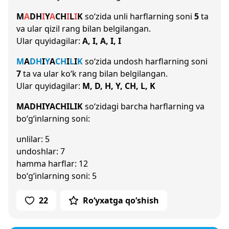
M
A
D
H
I
Y
A
CH
I
L
I
K
so‘zida unli harflarning soni
5
ta
va ular qizil rang bilan belgilangan.
Ular quyidagilar:
A, I, A, I, I
M
A
D
H
I
Y
A
CH
I
L
I
K
so‘zida undosh harflarning soni
7
ta va ular ko‘k rang bilan belgilangan.
Ular quyidagilar:
M, D, H, Y, CH, L, K
MADHIYACHILIK
so‘zidagi barcha harflarning va
bo‘g‘inlarning soni:
unlilar: 5
undoshlar: 7
hamma harflar: 12
bo‘g‘inlarning soni: 5
22
Ro‘yxatga qo‘shish