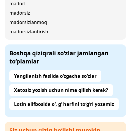
madorli
madorsiz
madorsizlanmoq
madorsizlantirish
Boshqa qiziqrali so‘zlar jamlangan
to‘plamlar
Yangilanish faslida o‘zgacha so‘zlar
Xatosiz yozish uchun nima qilish kerak?
Lotin alifbosida o‘, g‘ harfini to‘g‘ri yozamiz
Siz uchun qiziq bo‘lishi mumkin