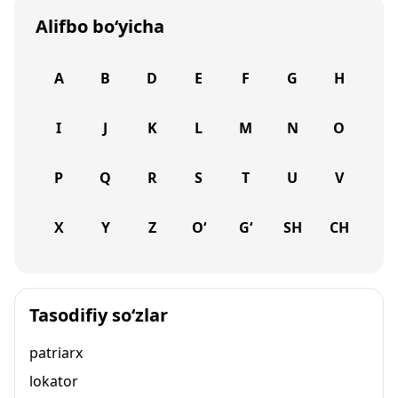
Alifbo bo‘yicha
A
B
D
E
F
G
H
I
J
K
L
M
N
O
P
Q
R
S
T
U
V
X
Y
Z
O‘
G‘
SH
CH
Tasodifiy so‘zlar
patriarx
lokator