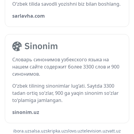
O‘zbek tilida savodli yozishni biz bilan boshlang.
sarlavha.com
Словарь синонимов узбекского языка на
нашем сайте содержит более 3300 слов и 900
синонимов.
O‘zbek tilining sinonimlar lug‘ati. Saytda 3300
tadan ortiq so‘zlar, 900 ga yaqin sinonim so‘zlar
to‘plamiga jamlangan.
sinonim.uz
ibora.uz
salsa.uz
skripka.uz
slovo.uz
television.uz
vatt.uz