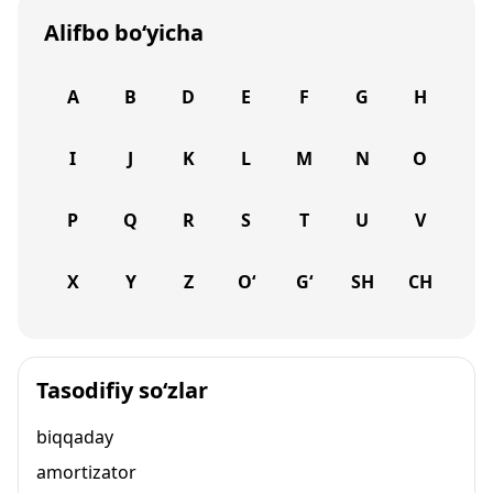
Alifbo bo‘yicha
A
B
D
E
F
G
H
I
J
K
L
M
N
O
P
Q
R
S
T
U
V
X
Y
Z
O‘
G‘
SH
CH
Tasodifiy so‘zlar
biqqaday
amortizator