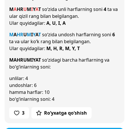
M
A
H
R
U
M
I
Y
A
T
so‘zida unli harflarning soni
4
ta va
ular qizil rang bilan belgilangan.
Ular quyidagilar:
A, U, I, A
M
A
H
R
U
M
I
Y
A
T
so‘zida undosh harflarning soni
6
ta va ular ko‘k rang bilan belgilangan.
Ular quyidagilar:
M, H, R, M, Y, T
MAHRUMIYAT
so‘zidagi barcha harflarning va
bo‘g‘inlarning soni:
unlilar: 4
undoshlar: 6
hamma harflar: 10
bo‘g‘inlarning soni: 4
3
Ro‘yxatga qo‘shish