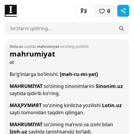
ЎЗ
0
Imlo.uz
saytida
mahrumiyat
so‘zining yozilishi
mahrumiyat
ot
Bo‘g‘inlarga bo‘linishi:
[mah-ru-mi-yat]
MAHRUMIYAT
so‘zining sinonimlarini
Sinonim.uz
saytida qidirib ko‘ring.
МАҲРУМИЯТ
so‘zining kirillcha yozilishi
Lotin.uz
sayti tomonidan taqdim qilingan.
MAHRUMIYAT
so‘zining ma’nosi va izohi bilan
Izoh.uz
saytida tanishsangiz bo‘ladi.