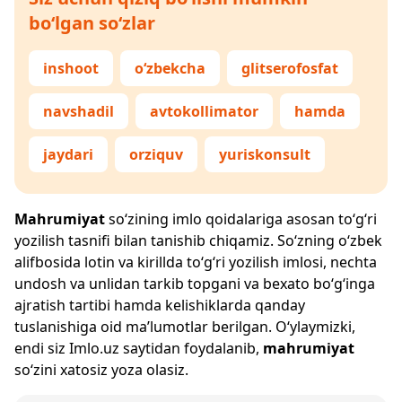
bo‘lgan so‘zlar
inshoot
o‘zbekcha
glitserofosfat
navshadil
avtokollimator
hamda
jaydari
orziquv
yuriskonsult
Mahrumiyat
so‘zining imlo qoidalariga asosan to‘g‘ri
yozilish tasnifi bilan tanishib chiqamiz. So‘zning o‘zbek
alifbosida lotin va kirillda to‘g‘ri yozilish imlosi, nechta
undosh va unlidan tarkib topgani va bexato bo‘g‘inga
ajratish tartibi hamda kelishiklarda qanday
tuslanishiga oid ma’lumotlar berilgan. O‘ylaymizki,
endi siz
Imlo.uz
saytidan foydalanib,
mahrumiyat
so‘zini xatosiz yoza olasiz.