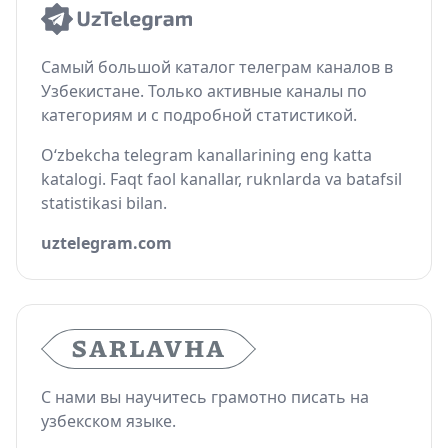
Самый большой каталог телеграм каналов в
Узбекистане. Только активные каналы по
категориям и с подробной статистикой.
O‘zbekcha telegram kanallarining eng katta
katalogi. Faqt faol kanallar, ruknlarda va batafsil
statistikasi bilan.
uztelegram.com
С нами вы научитесь грамотно писать на
узбекском языке.