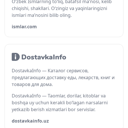
O‘zbek Ismlarning to‘liq, batafsil ma’nosi, kelib
chiqishi, shakllari. O‘zingiz va yaqinlaringizni
ismlari ma’nosini bilib oling.
ismlar.com
DostavkaInfo — Каталог сервисов,
предлагающих доставку еды, лекарств, книг и
товаров для дома.
DostavkaInfo — Taomlar, dorilar, kitoblar va
boshqa uy uchun kerakli bo‘lagan narsalarni
yetkazib berish xizmatlari bor servislar.
dostavkainfo.uz