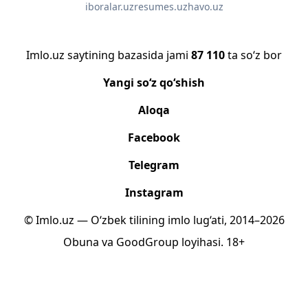
iboralar.uz
resumes.uz
havo.uz
Imlo.uz saytining bazasida jami
87 110
ta so‘z bor
Yangi so‘z qo‘shish
Aloqa
Facebook
Telegram
Instagram
© Imlo.uz — O‘zbek tilining imlo lug‘ati, 2014–2026
Obuna
va
GoodGroup
loyihasi.
18+