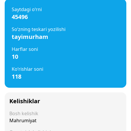
Saytdagi o‘rni
45496
So‘zning teskari yozilishi
tayimurham
Harflar soni
10
Ko‘rishlar soni
118
Kelishiklar
Bosh kelishik
Mahrumiyat