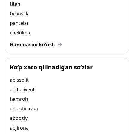
titan
bejinslik
panteist
chekilma
Hammasini ko‘rish
Ko‘p xato qilinadigan so‘zlar
abissolit
abituriyent
hamroh
ablaktirovka
abbosiy
abjirona