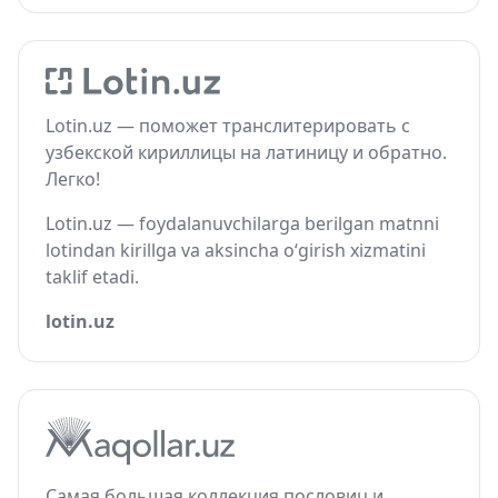
Lotin.uz — поможет транслитерировать с
узбекской кириллицы на латиницу и обратно.
Легко!
Lotin.uz — foydalanuvchilarga berilgan matnni
lotindan kirillga va aksincha o‘girish xizmatini
taklif etadi.
lotin.uz
Самая большая коллекция пословиц и