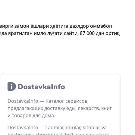
ҳозирги замон ёшлари ҳаётига дахлдор оммабоп
да яратилган имло луғати сайти, 87 000 дан ортиқ
DostavkaInfo — Каталог сервисов,
предлагающих доставку еды, лекарств, книг
и товаров для дома.
DostavkaInfo — Taomlar, dorilar, kitoblar va
boshqa uy uchun kerakli bo‘lagan narsalarni