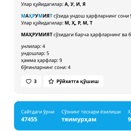
Улар қуйидагилар:
А, У, И, Я
М
А
Ҳ
Р
У
М
И
Я
Т
сўзида ундош ҳарфларнинг сони
Улар қуйидагилар:
М, Ҳ, Р, М, Т
МАҲРУМИЯТ
сўзидаги барча ҳарфларнинг ва б
унлилар: 4
ундошлар: 5
ҳамма ҳарфлар: 9
бўғинларнинг сони: 4
3
Рўйхатга қўшиш
Сайтдаги ўрни
Сўзнинг тескари ёзилиши
Ҳ
47455
тяимурҳам
9