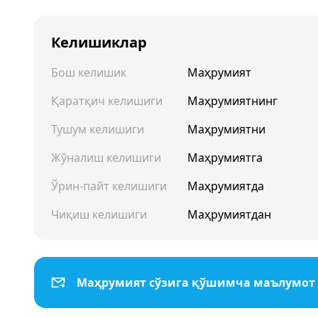
Келишиклар
Бош келишик
Маҳрумият
Қаратқич келишиги
Маҳрумиятнинг
Тушум келишиги
Маҳрумиятни
Жўналиш келишиги
Маҳрумиятга
Ўрин-пайт келишиги
Маҳрумиятда
Чиқиш келишиги
Маҳрумиятдан
Маҳрумият сўзига қўшимча маълумот