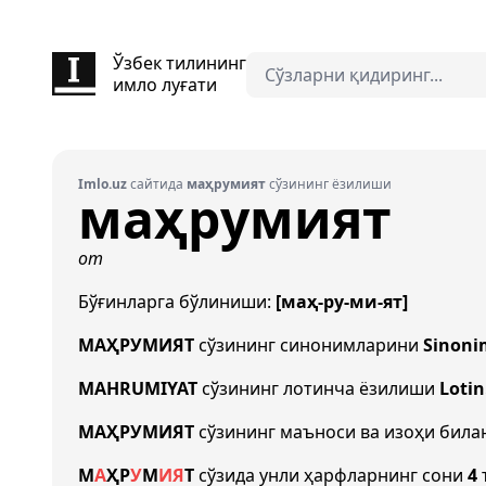
Ўзбек тилининг
имло луғати
Imlo.uz
сайтида
маҳрумият
сўзининг ёзилиши
маҳрумият
от
Бўғинларга бўлиниши:
[маҳ-ру-ми-ят]
МАҲРУМИЯТ
сўзининг синонимларини
Sinoni
MAHRUMIYAT
сўзининг лотинча ёзилиши
Lotin
МАҲРУМИЯТ
сўзининг маъноси ва изоҳи бил
М
А
Ҳ
Р
У
М
И
Я
Т
сўзида унли ҳарфларнинг сони
4