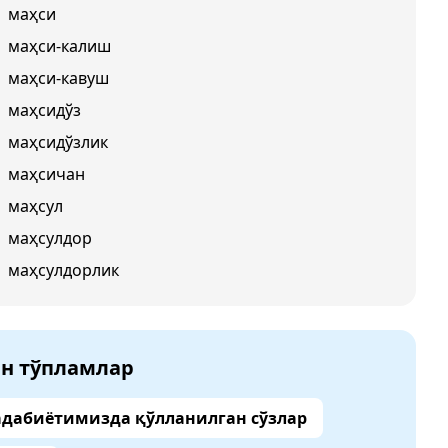
маҳси
маҳси-калиш
маҳси-кавуш
маҳсидўз
маҳсидўзлик
маҳсичан
маҳсул
маҳсулдор
маҳсулдорлик
ан тўпламлар
адабиётимизда қўлланилган сўзлар