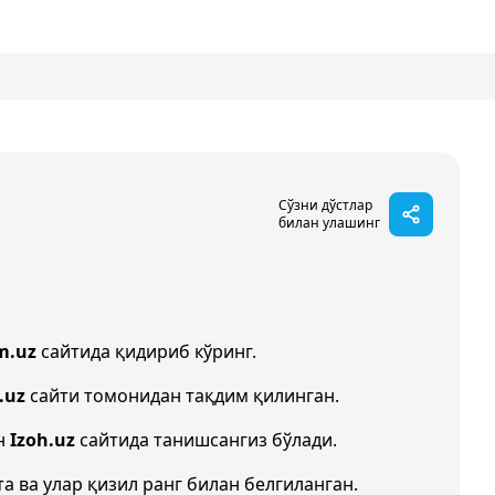
Сўзни дўстлар
билан улашинг
m.uz
сайтида қидириб кўринг.
.uz
сайти томонидан тақдим қилинган.
ан
Izoh.uz
сайтида танишсангиз бўлади.
та ва улар қизил ранг билан белгиланган.