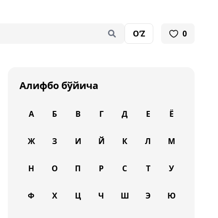
O‘Z
0
Алифбо бўйича
А
Б
В
Г
Д
Е
Ё
Ж
З
И
Й
К
Л
М
Н
О
П
Р
С
Т
У
Ф
Х
Ц
Ч
Ш
Э
Ю