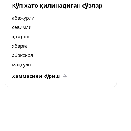
Кўп хато қилинадиган сўзлар
абажурли
севимли
ҳамроҳ
ябарға
абаксиал
маҳсулот
Ҳаммасини кўриш