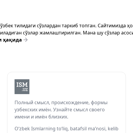
т ўзбек тилидаги сўзлардан таркиб топган. Сайтимизда 
ёзиладиган сўзлар жамлаштирилган. Мана шу сўзлар асоси
и ҳақида
Полный смысл, происхождение, формы
узбекских имён. Узнайте смысл своего
имени и имён близких.
O‘zbek Ismlarning to‘liq, batafsil ma’nosi, kelib