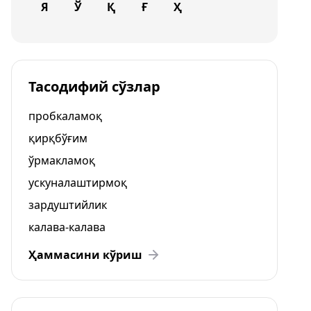
Я
Ў
Қ
Ғ
Ҳ
Тасодифий сўзлар
пробкаламоқ
қирқбўғим
ўрмакламоқ
ускуналаштирмоқ
зардуштийлик
калава-калава
Ҳаммасини кўриш