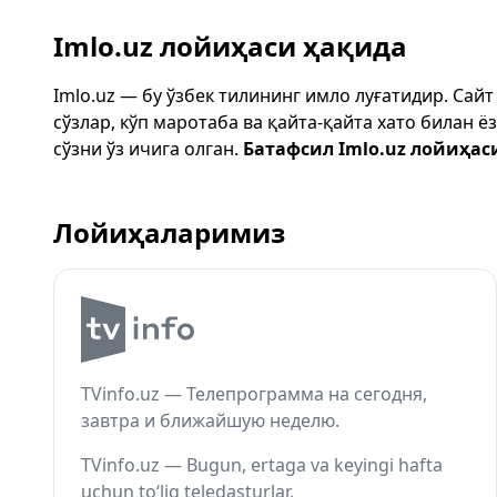
Imlo.uz лойиҳаси ҳақида
Imlo.uz — бу ўзбек тилининг имло луғатидир. Сай
сўзлар, кўп маротаба ва қайта-қайта хато билан 
сўзни ўз ичига олган.
Батафсил Imlo.uz лойиҳас
Лойиҳаларимиз
TVinfo.uz — Телепрограмма на сегодня,
завтра и ближайшую неделю.
TVinfo.uz — Bugun, ertaga va keyingi hafta
uchun to‘liq teledasturlar.