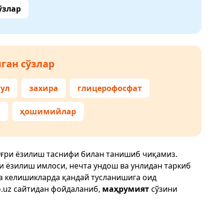
ўзлар
ган сўзлар
ул
захира
глицерофосфат
и
ҳошимийлар
ўғри ёзилиш таснифи билан танишиб чиқамиз.
ри ёзилиш имлоси, нечта ундош ва унлидан таркиб
да келишикларда қандай тусланишига оид
.uz
сайтидан фойдаланиб,
маҳрумият
сўзини