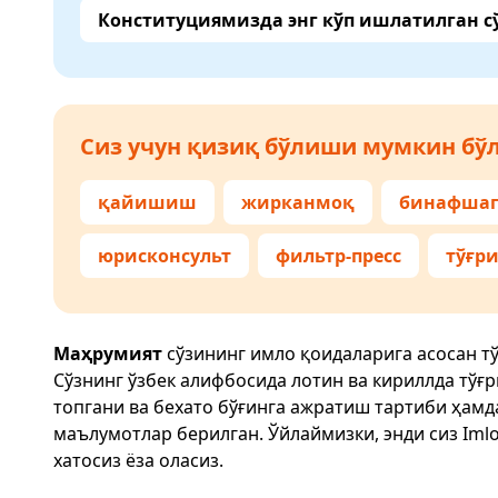
Конституциямизда энг кўп ишлатилган с
Сиз учун қизиқ бўлиши мумкин бўл
қайишиш
жирканмоқ
бинафшаг
юрисконсульт
фильтр-пресс
тўғр
Маҳрумият
сўзининг имло қоидаларига асосан т
Сўзнинг ўзбек алифбосида лотин ва кириллда тўғ
топгани ва бехато бўғинга ажратиш тартиби ҳам
маълумотлар берилган. Ўйлаймизки, энди сиз
Imlo
хатосиз ёза оласиз.