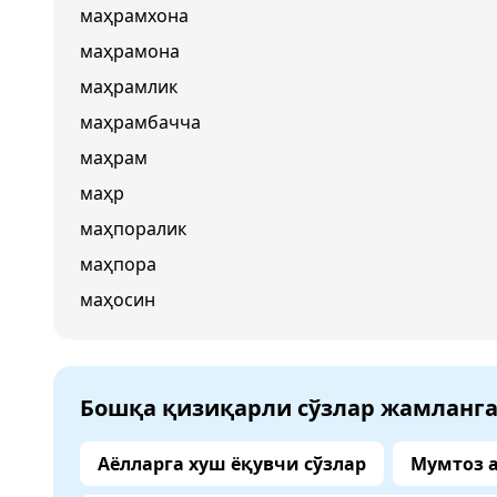
маҳрамхона
маҳрамона
маҳрамлик
маҳрамбачча
маҳрам
маҳр
маҳпоралик
маҳпора
маҳосин
Бошқа қизиқарли сўзлар жамланг
Аёлларга хуш ёқувчи сўзлар
Мумтоз 