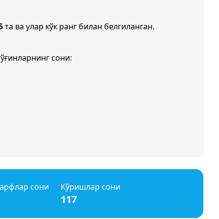
5
та ва улар кўк ранг билан белгиланган.
ўғинларнинг сони:
арфлар сони
Кўришлар сони
117