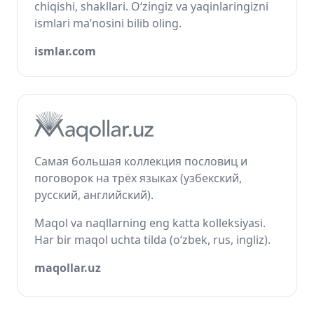
chiqishi, shakllari. O‘zingiz va yaqinlaringizni
ismlari ma’nosini bilib oling.
ismlar.com
Самая большая коллекция пословиц и
поговорок на трёх языках (узбекский,
русский, английский).
Maqol va naqllarning eng katta kolleksiyasi.
Har bir maqol uchta tilda (o‘zbek, rus, ingliz).
maqollar.uz