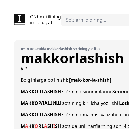
O‘zbek tilining
imlo lug‘ati
Imlo.uz
saytida
makkorlashish
so‘zining yozilishi
makkorlashish
fe'l
Bo‘g‘inlarga bo‘linishi:
[mak-kor-la-shish]
MAKKORLASHISH
so‘zining sinonimlarini
Sinoni
МАККОРЛАШИШ
so‘zining kirillcha yozilishi
Loti
MAKKORLASHISH
so‘zining ma’nosi va izohi bila
M
A
K
K
O
R
L
A
SH
I
SH
so‘zida unli harflarning soni
4
t