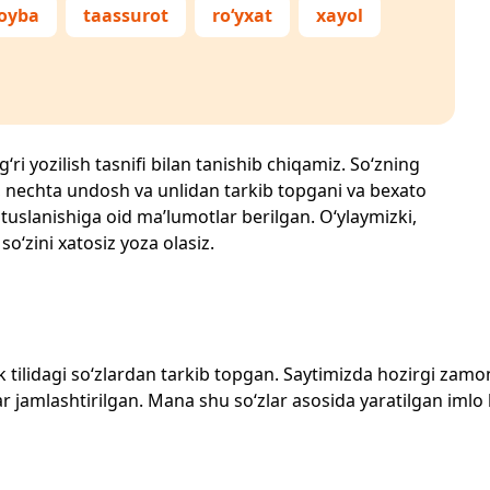
oyba
taassurot
ro‘yxat
xayol
‘ri yozilish tasnifi bilan tanishib chiqamiz. So‘zning
losi, nechta undosh va unlidan tarkib topgani va bexato
 tuslanishiga oid ma’lumotlar berilgan. O‘ylaymizki,
so‘zini xatosiz yoza olasiz.
zbek tilidagi so‘zlardan tarkib topgan. Saytimizda hozirgi za
 jamlashtirilgan. Mana shu so‘zlar asosida yaratilgan imlo lug