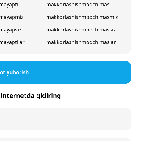
mayapti
makkorlashishmoqchimas
hmayapmiz
makkorlashishmoqchimasmiz
mayapsiz
makkorlashishmoqchimassiz
mayaptilar
makkorlashishmoqchimaslar
ot yuborish
 internetda qidiring