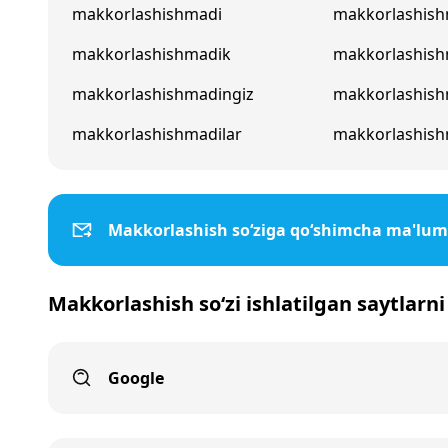
makkorlashishmadi
makkorlashish
makkorlashishmadik
makkorlashis
makkorlashishmadingiz
makkorlashish
makkorlashishmadilar
makkorlashish
Makkorlashish so‘ziga qo‘shimcha ma'lum
Makkorlashish so‘zi ishlatilgan saytlarni
Google