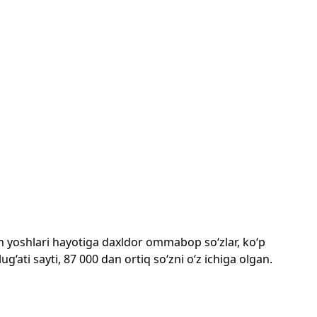
mon yoshlari hayotiga daxldor ommabop so‘zlar, ko‘p
‘ati sayti, 87 000 dan ortiq so‘zni o‘z ichiga olgan.