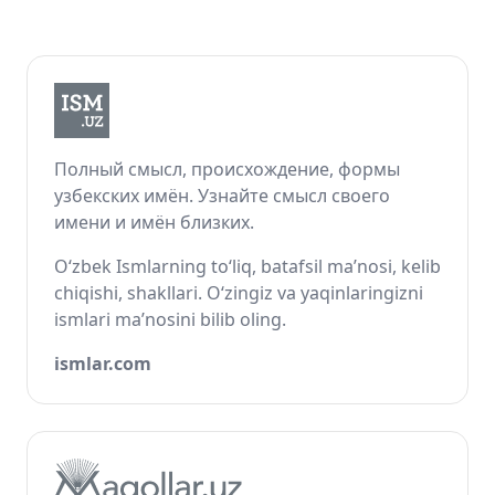
Полный смысл, происхождение, формы
узбекских имён. Узнайте смысл своего
имени и имён близких.
O‘zbek Ismlarning to‘liq, batafsil ma’nosi, kelib
chiqishi, shakllari. O‘zingiz va yaqinlaringizni
ismlari ma’nosini bilib oling.
ismlar.com