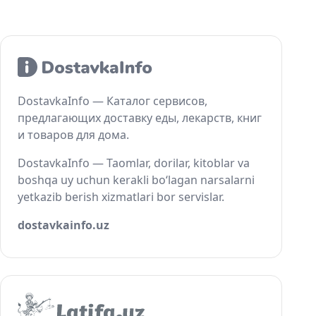
DostavkaInfo — Каталог сервисов,
предлагающих доставку еды, лекарств, книг
и товаров для дома.
DostavkaInfo — Taomlar, dorilar, kitoblar va
boshqa uy uchun kerakli bo‘lagan narsalarni
yetkazib berish xizmatlari bor servislar.
dostavkainfo.uz