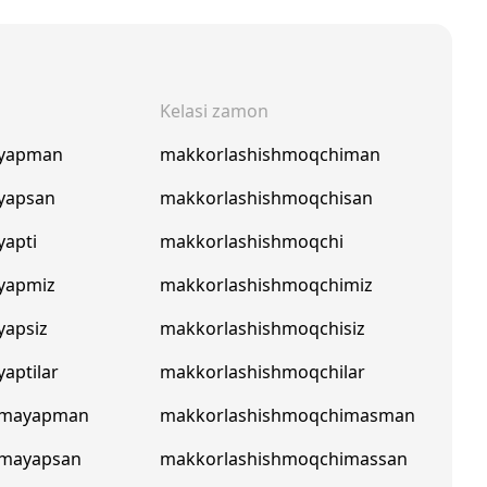
Kelasi zamon
hyapman
makkorlashishmoqchiman
yapsan
makkorlashishmoqchisan
yapti
makkorlashishmoqchi
yapmiz
makkorlashishmoqchimiz
yapsiz
makkorlashishmoqchisiz
aptilar
makkorlashishmoqchilar
hmayapman
makkorlashishmoqchimasman
hmayapsan
makkorlashishmoqchimassan