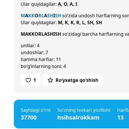
Ular quyidagilar:
A, O, A, I
M
A
K
K
O
R
L
A
SH
I
SH
so‘zida undosh harflarning so
Ular quyidagilar:
M, K, K, R, L, SH, SH
MAKKORLASHISH
so‘zidagi barcha harflarning va
unlilar: 4
undoshlar: 7
hamma harflar: 11
bo‘g‘inlarning soni: 4
1
Ro‘yxatga qo‘shish
Saytdagi o‘rni
So‘zning teskari yozilishi
Harfl
37700
hsihsalrokkam
13