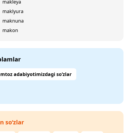
makleya
maklyura
maknuna
makon
‘plamlar
mtoz adabiyotimizdagi so‘zlar
n so‘zlar