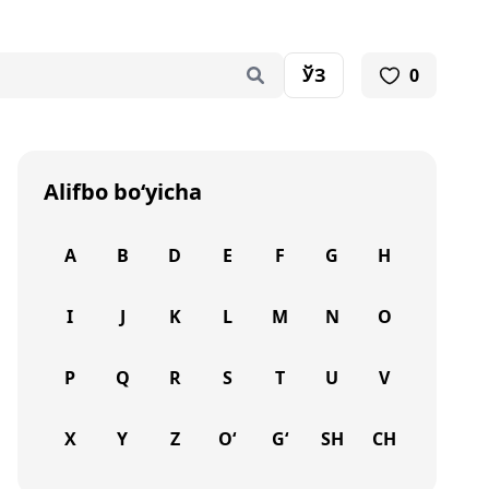
ЎЗ
0
Alifbo bo‘yicha
A
B
D
E
F
G
H
I
J
K
L
M
N
O
P
Q
R
S
T
U
V
X
Y
Z
O‘
G‘
SH
CH