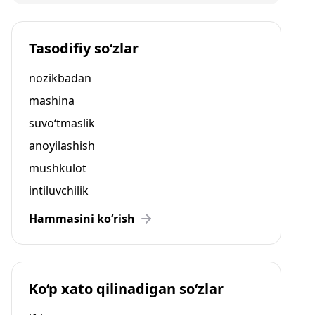
Tasodifiy so‘zlar
nozikbadan
mashina
suvo‘tmaslik
anoyilashish
mushkulot
intiluvchilik
Hammasini ko‘rish
Ko‘p xato qilinadigan so‘zlar