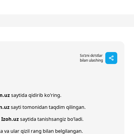
So‘zni do‘stlar
bilan ulashing
m.uz
saytida qidirib ko‘ring.
n.uz
sayti tomonidan taqdim qilingan.
n
Izoh.uz
saytida tanishsangiz bo‘ladi.
a va ular qizil rang bilan belgilangan.