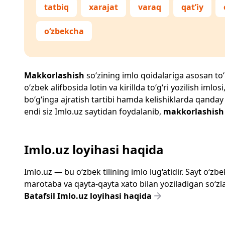
tatbiq
xarajat
varaq
qat’iy
o‘zbekcha
Makkorlashish
so‘zining imlo qoidalariga asosan to‘g
o‘zbek alifbosida lotin va kirillda to‘g‘ri yozilish im
bo‘g‘inga ajratish tartibi hamda kelishiklarda qanday
endi siz
Imlo.uz
saytidan foydalanib,
makkorlashish
Imlo.uz loyihasi haqida
Imlo.uz — bu o‘zbek tilining imlo lug‘atidir. Sayt o‘
marotaba va qayta-qayta xato bilan yoziladigan so‘zlar
Batafsil Imlo.uz loyihasi haqida