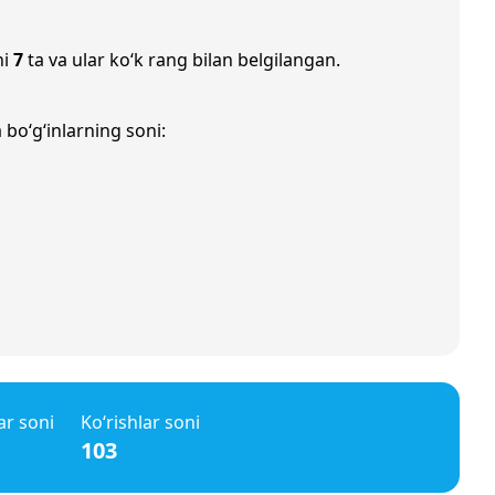
ni
7
ta va ular ko‘k rang bilan belgilangan.
 bo‘g‘inlarning soni:
ar soni
Ko‘rishlar soni
103