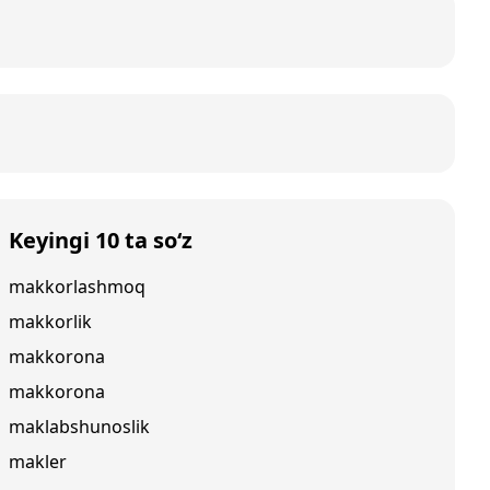
Keyingi 10 ta so‘z
makkorlashmoq
makkorlik
makkorona
makkorona
maklabshunoslik
makler