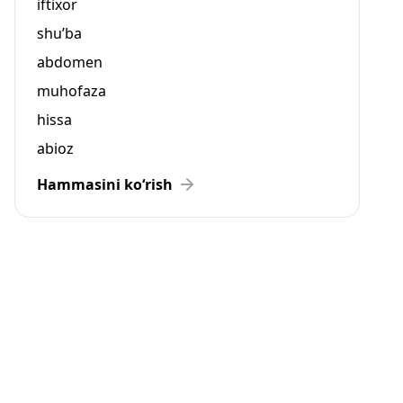
iftixor
shu’ba
abdomen
muhofaza
hissa
abioz
Hammasini ko‘rish