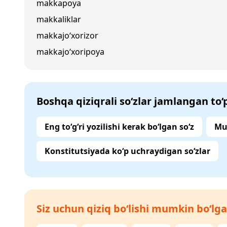
makkapoya
makkaliklar
makkajo‘xorizor
makkajo‘xoripoya
Boshqa qiziqrali so‘zlar jamlangan to
Eng to‘g‘ri yozilishi kerak bo‘lgan so‘z
Mu
Konstitutsiyada ko‘p uchraydigan so‘zlar
Siz uchun qiziq bo‘lishi mumkin bo‘lga