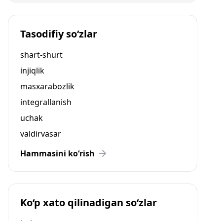
Tasodifiy so‘zlar
shart-shurt
injiqlik
masxarabozlik
integrallanish
uchak
valdirvasar
Hammasini ko‘rish
Ko‘p xato qilinadigan so‘zlar