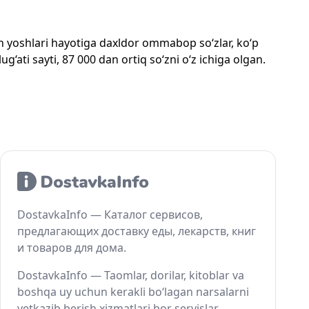
mon yoshlari hayotiga daxldor ommabop so‘zlar, ko‘p
‘ati sayti, 87 000 dan ortiq so‘zni o‘z ichiga olgan.
DostavkaInfo — Каталог сервисов,
предлагающих доставку еды, лекарств, книг
и товаров для дома.
DostavkaInfo — Taomlar, dorilar, kitoblar va
boshqa uy uchun kerakli bo‘lagan narsalarni
yetkazib berish xizmatlari bor servislar.