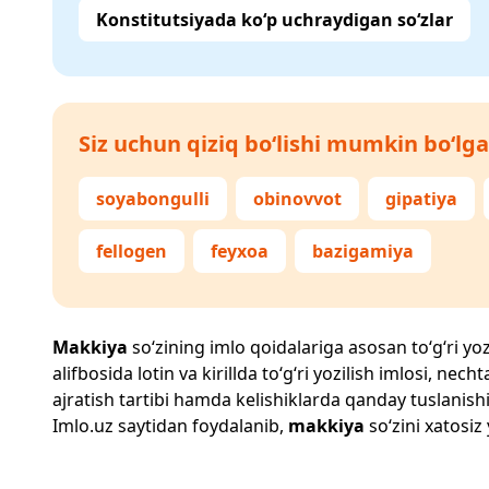
Konstitutsiyada ko‘p uchraydigan so‘zlar
Siz uchun qiziq bo‘lishi mumkin bo‘lga
soyabongulli
obinovvot
gipatiya
fellogen
feyxoa
bazigamiya
Makkiya
so‘zining imlo qoidalariga asosan to‘g‘ri yoz
alifbosida lotin va kirillda to‘g‘ri yozilish imlosi, n
ajratish tartibi hamda kelishiklarda qanday tuslanishi
Imlo.uz
saytidan foydalanib,
makkiya
so‘zini xatosiz 