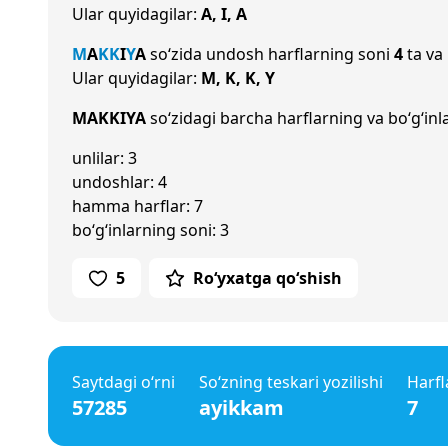
Ular quyidagilar:
A, I, A
M
A
K
K
I
Y
A
so‘zida undosh harflarning soni
4
ta va 
Ular quyidagilar:
M, K, K, Y
MAKKIYA
so‘zidagi barcha harflarning va bo‘g‘inl
unlilar: 3
undoshlar: 4
hamma harflar: 7
bo‘g‘inlarning soni: 3
5
Ro‘yxatga qo‘shish
Saytdagi o‘rni
So‘zning teskari yozilishi
Harfl
57285
ayikkam
7