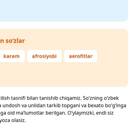
n so‘zlar
karam
afrosiyobi
aerofitlar
ilish tasnifi bilan tanishib chiqamiz. So‘zning o‘zbek
echta undosh va unlidan tarkib topgani va bexato bo‘g‘inga
ga oid ma’lumotlar berilgan. O‘ylaymizki, endi siz
yoza olasiz.