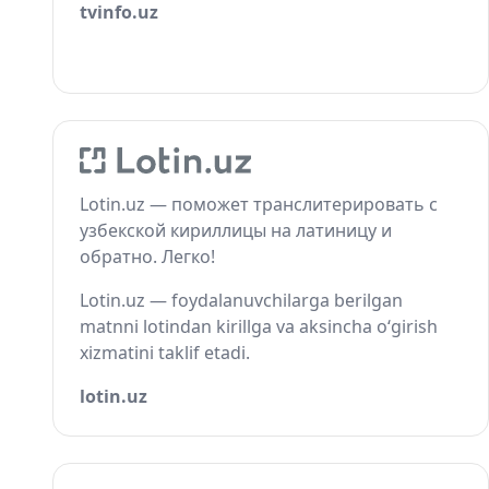
tvinfo.uz
Lotin.uz — поможет транслитерировать с
узбекской кириллицы на латиницу и
обратно. Легко!
Lotin.uz — foydalanuvchilarga berilgan
matnni lotindan kirillga va aksincha o‘girish
xizmatini taklif etadi.
lotin.uz