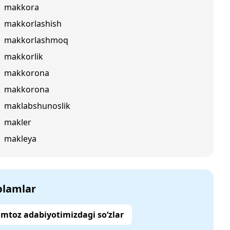
makkora
makkorlashish
makkorlashmoq
makkorlik
makkorona
makkorona
maklabshunoslik
makler
makleya
‘plamlar
mtoz adabiyotimizdagi so‘zlar