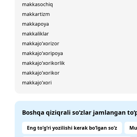
makkasochiq
makkartizm
makkapoya
makkaliklar
makkajo‘xorizor
makkajo‘xoripoya
makkajo‘xorikorlik
makkajo‘xorikor
makkajo‘xori
Boshqa qiziqrali so‘zlar jamlangan to
Eng to‘g‘ri yozilishi kerak bo‘lgan so‘z
Mu