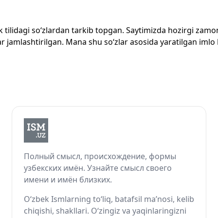
zbek tilidagi so‘zlardan tarkib topgan. Saytimizda hozirgi za
 jamlashtirilgan. Mana shu so‘zlar asosida yaratilgan imlo lug
Полный смысл, происхождение, формы
узбекских имён. Узнайте смысл своего
имени и имён близких.
O‘zbek Ismlarning to‘liq, batafsil ma’nosi, kelib
chiqishi, shakllari. O‘zingiz va yaqinlaringizni