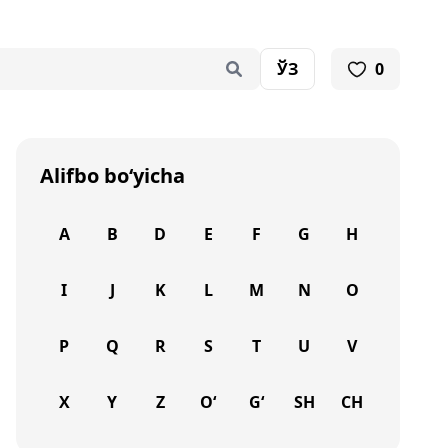
ЎЗ
0
Alifbo bo‘yicha
A
B
D
E
F
G
H
I
J
K
L
M
N
O
P
Q
R
S
T
U
V
X
Y
Z
O‘
G‘
SH
CH