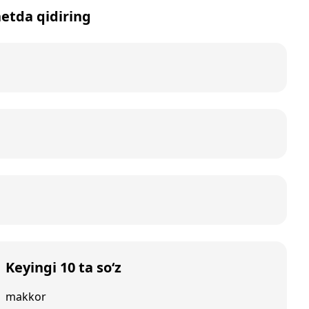
netda qidiring
Keyingi 10 ta so‘z
makkor