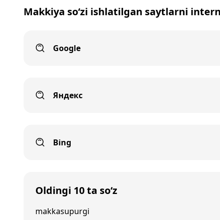
Makkiya so‘zi ishlatilgan saytlarni inter
Google
Яндекс
Bing
Oldingi 10 ta so‘z
makkasupurgi