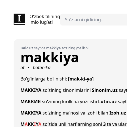
O‘zbek tilining
imlo lug‘ati
Imlo.uz
saytida
makkiya
so‘zining yozilishi
makkiya
ot
botanika
•
Bo‘g‘inlarga bo‘linishi:
[mak-ki-ya]
MAKKIYA
so‘zining sinonimlarini
Sinonim.uz
sayt
МАККИЯ
so‘zining kirillcha yozilishi
Lotin.uz
sayt
MAKKIYA
so‘zining ma’nosi va izohi bilan
Izoh.uz
M
A
K
K
I
Y
A
so‘zida unli harflarning soni
3
ta va ular