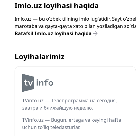
Imlo.uz loyihasi haqida
Imlo.uz — bu o‘zbek tilining imlo lug‘atidir. Sayt o‘
marotaba va qayta-qayta xato bilan yoziladigan so‘zlar
Batafsil Imlo.uz loyihasi haqida
Loyihalarimiz
TVinfo.uz — Телепрограмма на сегодня,
завтра и ближайшую неделю.
TVinfo.uz — Bugun, ertaga va keyingi hafta
uchun to‘liq teledasturlar.