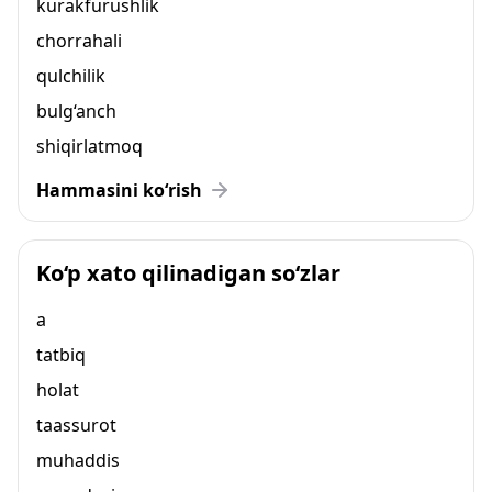
kurakfurushlik
chorrahali
qulchilik
bulg‘anch
shiqirlatmoq
Hammasini ko‘rish
Ko‘p xato qilinadigan so‘zlar
a
tatbiq
holat
taassurot
muhaddis