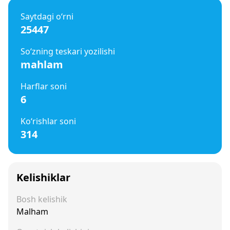
Saytdagi o‘rni
25447
So‘zning teskari yozilishi
mahlam
Harflar soni
6
Ko‘rishlar soni
314
Kelishiklar
Bosh kelishik
Malham