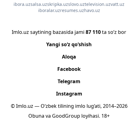
ibora.uz
salsa.uz
skripka.uz
slovo.uz
television.uz
vatt.uz
iboralar.uz
resumes.uz
havo.uz
Imlo.uz saytining bazasida jami
87 110
ta so‘z bor
Yangi so‘z qo‘shish
Aloqa
Facebook
Telegram
Instagram
© Imlo.uz — O‘zbek tilining imlo lug‘ati, 2014–2026
Obuna
va
GoodGroup
loyihasi.
18+