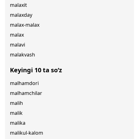
malaxit
malaxday
malax-malax
malax
malavi
malakvash
Keyingi 10 ta so‘z
malhamdori
malhamchilar
malih
malik
malika
malikul-kalom