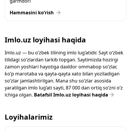
garmdori
Hammasini ko‘rish
Imlo.uz loyihasi haqida
Imlo.uz — bu o‘zbek tilining imlo lug‘atidir. Sayt o‘zbek
tilidagi so‘zlardan tarkib topgan. Saytimizda hozirgi
zamon yoshlari hayotiga daxldor ommabop so‘zlar,
ko‘p marotaba va qayta-qayta xato bilan yoziladigan
so‘zlar jamlashtirilgan. Mana shu so‘zlar asosida
yaratilgan imlo lug‘ati sayti, 87 000 dan ortiq so‘zni o‘z
ichiga olgan.
Batafsil Imlo.uz loyihasi haqida
Loyihalarimiz