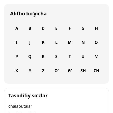
Alifbo bo‘yicha
A
B
D
E
F
G
H
I
J
K
L
M
N
O
P
Q
R
S
T
U
V
X
Y
Z
O‘
G‘
SH
CH
Tasodifiy so‘zlar
chalabutalar