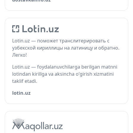
Lotin.uz — поможет транслитерировать с
узбекской кириллицы на латиницу и обратно.
Легко!
Lotin.uz — foydalanuvchilarga berilgan matnni
lotindan kirillga va aksincha o‘girish xizmatini
taklif etadi.
lotin.uz