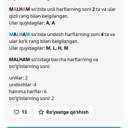
M
A
L
H
A
M
so‘zida unli harflarning soni
2
ta va ular
qizil rang bilan belgilangan.
Ular quyidagilar:
A, A
M
A
L
H
A
M
so‘zida undosh harflarning soni
4
ta va
ular ko‘k rang bilan belgilangan.
Ular quyidagilar:
M, L, H, M
MALHAM
so‘zidagi barcha harflarning va
bo‘g‘inlarning soni:
unlilar: 2
undoshlar: 4
hamma harflar: 6
bo‘g‘inlarning soni: 2
13
Ro‘yxatga qo‘shish