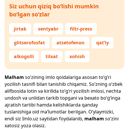
Siz uchun qiziq bo‘lishi mumkin
bo‘lgan so‘zlar
jirtak
sentyabr
filtr-press
glitserofosfat
atsetofenon
qat’iy
alkogolli
tilxat
xohish
Malham
so‘zining imlo qoidalariga asosan to‘g‘ri
yozilish tasnifi bilan tanishib chiqamiz. So‘zning o‘zbek
alifbosida lotin va kirillda to‘g‘ri yozilish imlosi, nechta
undosh va unlidan tarkib topgani va bexato bo‘g‘inga
ajratish tartibi hamda kelishiklarda qanday
tuslanishiga oid ma’lumotlar berilgan. O‘ylaymizki,
endi siz
Imlo.uz
saytidan foydalanib,
malham
so‘zini
xatosiz yoza olasiz.