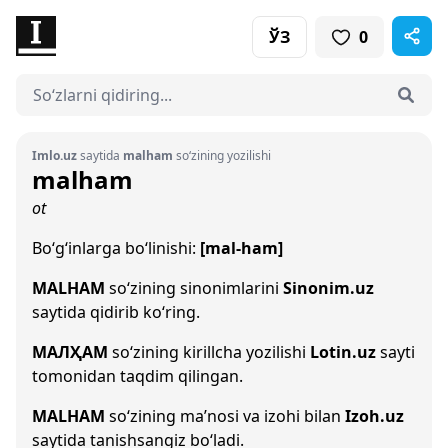
ЎЗ
0
Imlo.uz
saytida
malham
so‘zining yozilishi
malham
ot
Bo‘g‘inlarga bo‘linishi:
[mal-ham]
MALHAM
so‘zining sinonimlarini
Sinonim.uz
saytida qidirib ko‘ring.
МАЛҲАМ
so‘zining kirillcha yozilishi
Lotin.uz
sayti
tomonidan taqdim qilingan.
MALHAM
so‘zining ma’nosi va izohi bilan
Izoh.uz
saytida tanishsangiz bo‘ladi.