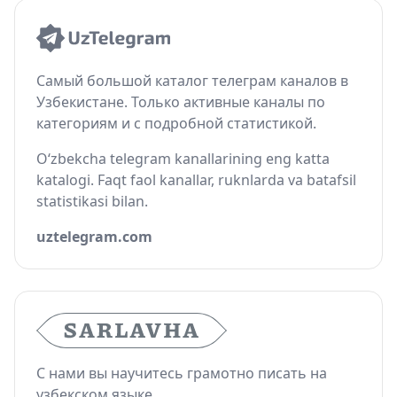
Самый большой каталог телеграм каналов в
Узбекистане. Только активные каналы по
категориям и с подробной статистикой.
O‘zbekcha telegram kanallarining eng katta
katalogi. Faqt faol kanallar, ruknlarda va batafsil
statistikasi bilan.
uztelegram.com
С нами вы научитесь грамотно писать на
узбекском языке.