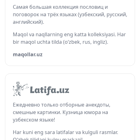
Самая большая коллекция пословиц и
поговорок на трёх языках (узбекский, русский,
английский).
Maqol va naqllarning eng katta kolleksiyasi. Har
bir maqol uchta tilda (o‘zbek, rus, ingliz).
maqollar.uz
Ежедневно только отборные анекдоты,
смешные картинки. Кузница юмора на
узбекском языке!
Har kuni eng sara latifalar va kulguli rasmlar.
O‘zbek tilidagi kulgu markazi!