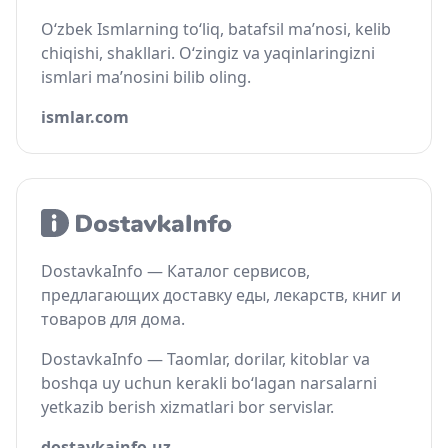
O‘zbek Ismlarning to‘liq, batafsil ma’nosi, kelib
chiqishi, shakllari. O‘zingiz va yaqinlaringizni
ismlari ma’nosini bilib oling.
ismlar.com
DostavkaInfo — Каталог сервисов,
предлагающих доставку еды, лекарств, книг и
товаров для дома.
DostavkaInfo — Taomlar, dorilar, kitoblar va
boshqa uy uchun kerakli bo‘lagan narsalarni
yetkazib berish xizmatlari bor servislar.
dostavkainfo.uz