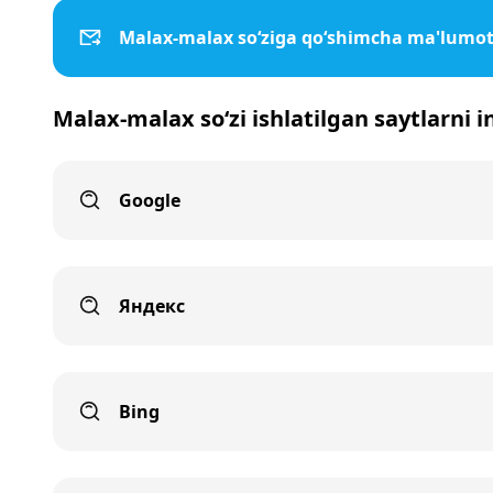
Malax-malax so‘ziga qo‘shimcha ma'lumot
Malax-malax so‘zi ishlatilgan saytlarni 
Google
Яндекс
Bing