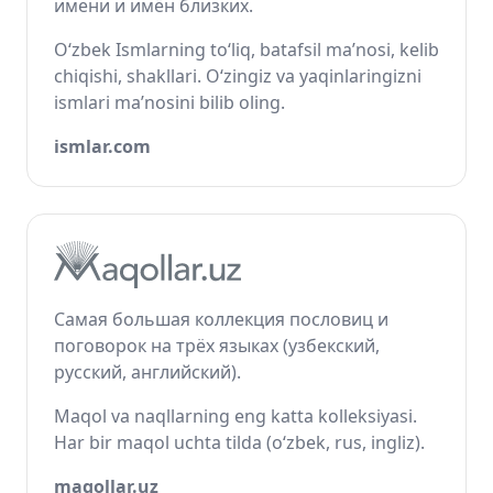
имени и имён близких.
O‘zbek Ismlarning to‘liq, batafsil ma’nosi, kelib
chiqishi, shakllari. O‘zingiz va yaqinlaringizni
ismlari ma’nosini bilib oling.
ismlar.com
Самая большая коллекция пословиц и
поговорок на трёх языках (узбекский,
русский, английский).
Maqol va naqllarning eng katta kolleksiyasi.
Har bir maqol uchta tilda (o‘zbek, rus, ingliz).
maqollar.uz