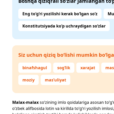
Boshqa qiziqrali so‘zlar jamlangan to
Eng to‘g‘ri yozilishi kerak bo‘lgan so‘z
Mu
Konstitutsiyada ko‘p uchraydigan so‘zlar
Siz uchun qiziq bo‘lishi mumkin bo‘lga
binafshagul
sog‘lik
xarajat
mas
moziy
mas’uliyat
Malax-malax
so‘zining imlo qoidalariga asosan to‘g‘ri
o‘zbek alifbosida lotin va kirillda to‘g‘ri yozilish im