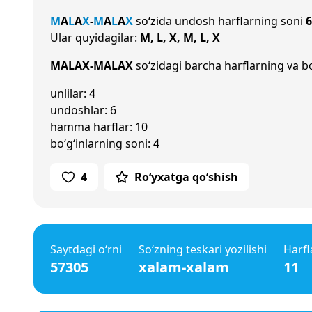
M
A
L
A
X
-
M
A
L
A
X
so‘zida undosh harflarning soni
6
Ular quyidagilar:
M, L, X, M, L, X
MALAX-MALAX
so‘zidagi barcha harflarning va bo
unlilar: 4
undoshlar: 6
hamma harflar: 10
bo‘g‘inlarning soni: 4
4
Ro‘yxatga qo‘shish
Saytdagi o‘rni
So‘zning teskari yozilishi
Harfl
57305
xalam-xalam
11