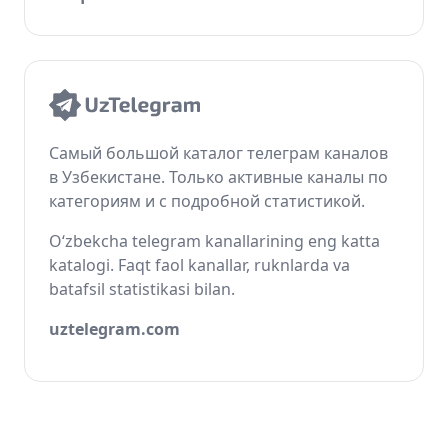
Самый большой каталог телеграм каналов
в Узбекистане. Только активные каналы по
категориям и с подробной статистикой.
O‘zbekcha telegram kanallarining eng katta
katalogi. Faqt faol kanallar, ruknlarda va
batafsil statistikasi bilan.
uztelegram.com