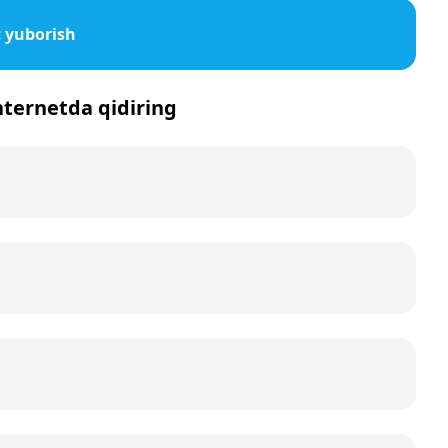
 yuborish
internetda qidiring