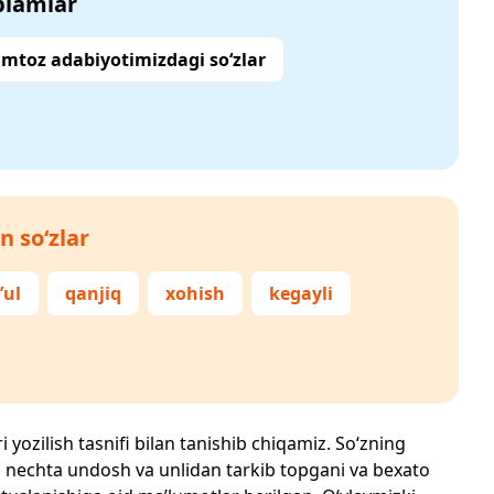
‘plamlar
mtoz adabiyotimizdagi so‘zlar
n so‘zlar
’ul
qanjiq
xohish
kegayli
 yozilish tasnifi bilan tanishib chiqamiz. So‘zning
losi, nechta undosh va unlidan tarkib topgani va bexato