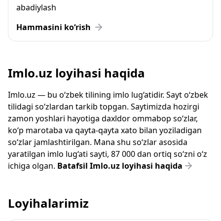
abadiylash
Hammasini ko‘rish
Imlo.uz loyihasi haqida
Imlo.uz — bu o‘zbek tilining imlo lug‘atidir. Sayt o‘zbek
tilidagi so‘zlardan tarkib topgan. Saytimizda hozirgi
zamon yoshlari hayotiga daxldor ommabop so‘zlar,
ko‘p marotaba va qayta-qayta xato bilan yoziladigan
so‘zlar jamlashtirilgan. Mana shu so‘zlar asosida
yaratilgan imlo lug‘ati sayti, 87 000 dan ortiq so‘zni o‘z
ichiga olgan.
Batafsil Imlo.uz loyihasi haqida
Loyihalarimiz