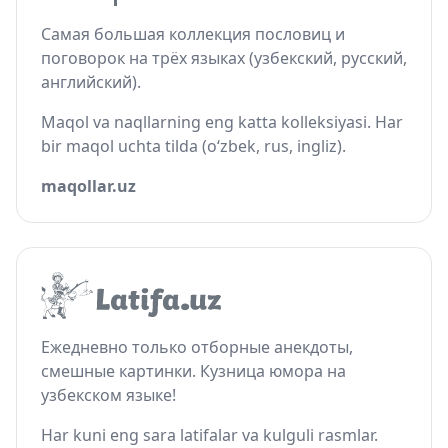
Самая большая коллекция пословиц и
поговорок на трёх языках (узбекский, русский,
английский).
Maqol va naqllarning eng katta kolleksiyasi. Har
bir maqol uchta tilda (o‘zbek, rus, ingliz).
maqollar.uz
Ежедневно только отборные анекдоты,
смешные картинки. Кузница юмора на
узбекском языке!
Har kuni eng sara latifalar va kulguli rasmlar.