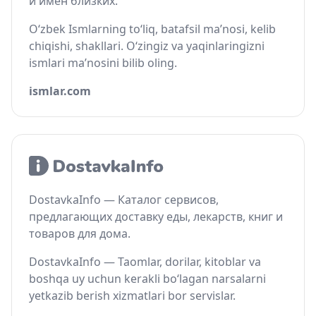
и имён близких.
O‘zbek Ismlarning to‘liq, batafsil ma’nosi, kelib
chiqishi, shakllari. O‘zingiz va yaqinlaringizni
ismlari ma’nosini bilib oling.
ismlar.com
DostavkaInfo — Каталог сервисов,
предлагающих доставку еды, лекарств, книг и
товаров для дома.
DostavkaInfo — Taomlar, dorilar, kitoblar va
boshqa uy uchun kerakli bo‘lagan narsalarni
yetkazib berish xizmatlari bor servislar.