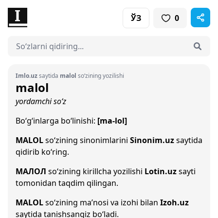
ЎЗ
0
Imlo.uz
saytida
malol
so‘zining yozilishi
malol
yordamchi so‘z
Bo‘g‘inlarga bo‘linishi:
[ma-lol]
MALOL
so‘zining sinonimlarini
Sinonim.uz
saytida
qidirib ko‘ring.
МАЛОЛ
so‘zining kirillcha yozilishi
Lotin.uz
sayti
tomonidan taqdim qilingan.
MALOL
so‘zining ma’nosi va izohi bilan
Izoh.uz
saytida tanishsangiz bo‘ladi.