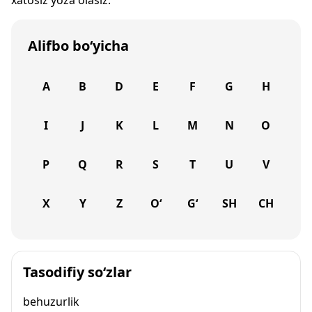
xatosiz yoza olasiz.
Alifbo bo‘yicha
A
B
D
E
F
G
H
I
J
K
L
M
N
O
P
Q
R
S
T
U
V
X
Y
Z
O‘
G‘
SH
CH
Tasodifiy so‘zlar
behuzurlik