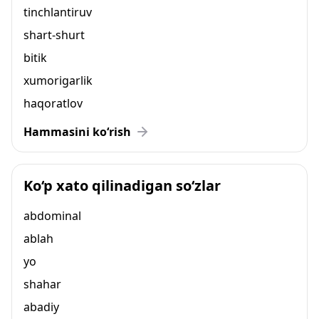
tinchlantiruv
shart-shurt
bitik
xumorigarlik
haqoratlov
Hammasini ko‘rish
Ko‘p xato qilinadigan so‘zlar
abdominal
ablah
yo
shahar
abadiy