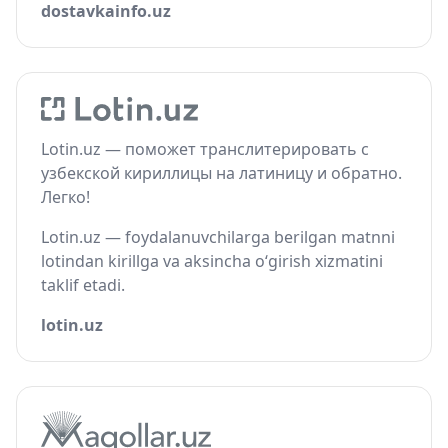
dostavkainfo.uz
Lotin.uz — поможет транслитерировать с
узбекской кириллицы на латиницу и обратно.
Легко!
Lotin.uz — foydalanuvchilarga berilgan matnni
lotindan kirillga va aksincha o‘girish xizmatini
taklif etadi.
lotin.uz