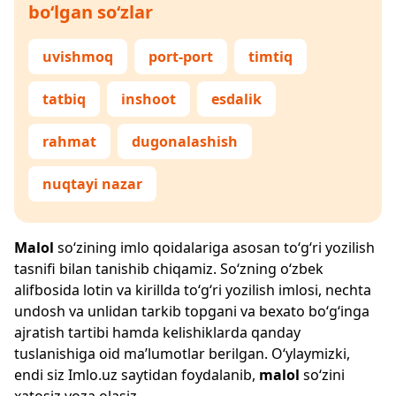
bo‘lgan so‘zlar
uvishmoq
port-port
timtiq
tatbiq
inshoot
esdalik
rahmat
dugonalashish
nuqtayi nazar
Malol
so‘zining imlo qoidalariga asosan to‘g‘ri yozilish
tasnifi bilan tanishib chiqamiz. So‘zning o‘zbek
alifbosida lotin va kirillda to‘g‘ri yozilish imlosi, nechta
undosh va unlidan tarkib topgani va bexato bo‘g‘inga
ajratish tartibi hamda kelishiklarda qanday
tuslanishiga oid ma’lumotlar berilgan. O‘ylaymizki,
endi siz
Imlo.uz
saytidan foydalanib,
malol
so‘zini