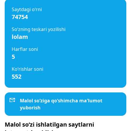
Saytdagi o‘rni
74754
So‘zning teskari yozilishi
lolam
Harflar soni
5
Ko‘rishlar soni
552
Malol so‘ziga qo‘shimcha ma'lumot
yuborish
Malol so‘zi ishlatilgan saytlarni