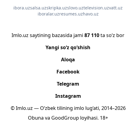
ibora.uz
salsa.uz
skripka.uz
slovo.uz
television.uz
vatt.uz
iboralar.uz
resumes.uz
havo.uz
Imlo.uz saytining bazasida jami
87 110
ta so‘z bor
Yangi so‘z qo‘shish
Aloqa
Facebook
Telegram
Instagram
© Imlo.uz — O‘zbek tilining imlo lug‘ati, 2014–2026
Obuna
va
GoodGroup
loyihasi.
18+