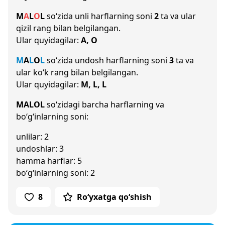
M
A
L
O
L
so‘zida unli harflarning soni
2
ta va ular
qizil rang bilan belgilangan.
Ular quyidagilar:
A, O
M
A
L
O
L
so‘zida undosh harflarning soni
3
ta va
ular ko‘k rang bilan belgilangan.
Ular quyidagilar:
M, L, L
MALOL
so‘zidagi barcha harflarning va
bo‘g‘inlarning soni:
unlilar: 2
undoshlar: 3
hamma harflar: 5
bo‘g‘inlarning soni: 2
8
Ro‘yxatga qo‘shish