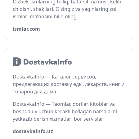
O‘zbek Ismlarning to‘liq, batafsil ma’nosi, kelib
chiqishi, shakllari. O‘zingiz va yaqinlaringizni
ismlari ma’nosini bilib oling.
ismlar.com
DostavkaInfo — Каталог сервисов,
предлагающих доставку еды, лекарств, книг и
товаров для дома.
DostavkaInfo — Taomlar, dorilar, kitoblar va
boshqa uy uchun kerakli bo‘lagan narsalarni
yetkazib berish xizmatlari bor servislar.
dostavkainfo.uz