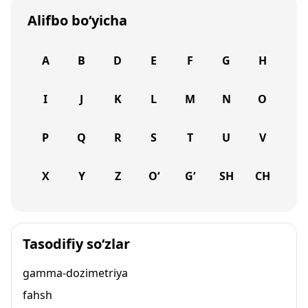
Alifbo bo‘yicha
A
B
D
E
F
G
H
I
J
K
L
M
N
O
P
Q
R
S
T
U
V
X
Y
Z
O‘
G‘
SH
CH
Tasodifiy so‘zlar
gamma-dozimetriya
fahsh