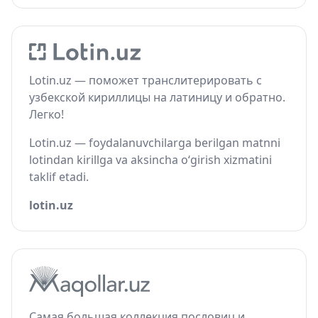
Lotin.uz — поможет транслитерировать с
узбекской кириллицы на латиницу и обратно.
Легко!
Lotin.uz — foydalanuvchilarga berilgan matnni
lotindan kirillga va aksincha o‘girish xizmatini
taklif etadi.
lotin.uz
Самая большая коллекция пословиц и