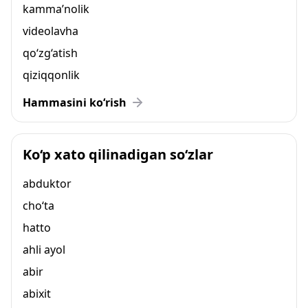
kamma’nolik
videolavha
qo‘zg‘atish
qiziqqonlik
Hammasini ko‘rish
Ko‘p xato qilinadigan so‘zlar
abduktor
cho‘ta
hatto
ahli ayol
abir
abixit