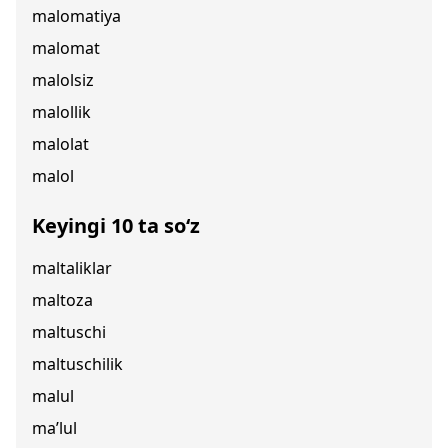
malomatiya
malomat
malolsiz
malollik
malolat
malol
Keyingi 10 ta so‘z
maltaliklar
maltoza
maltuschi
maltuschilik
malul
ma’lul