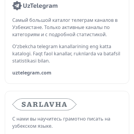
Самый большой каталог телеграм каналов в
Узбекистане. Только активные каналы по
категориям и с подробной статистикой.
O‘zbekcha telegram kanallarining eng katta
katalogi. Faqt faol kanallar, ruknlarda va batafsil
statistikasi bilan.
uztelegram.com
С нами вы научитесь грамотно писать на
узбекском языке.