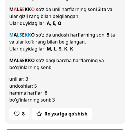
M
A
L
S
E
K
K
O
so‘zida unli harflarning soni
3
ta va
ular qizil rang bilan belgilangan.
Ular quyidagilar:
A, E, O
M
A
L
S
E
K
K
O
so‘zida undosh harflarning soni
5
ta
va ular ko‘k rang bilan belgilangan.
Ular quyidagilar:
M, L, S, K, K
MALSEKKO
so‘zidagi barcha harflarning va
bo‘g‘inlarning soni:
unlilar: 3
undoshlar: 5
hamma harflar: 8
bo‘g‘inlarning soni: 3
8
Ro‘yxatga qo‘shish