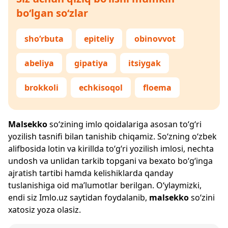
bo‘lgan so‘zlar
sho‘rbuta
epiteliy
obinovvot
abeliya
gipatiya
itsiygak
brokkoli
echkisoqol
floema
Malsekko
so‘zining imlo qoidalariga asosan to‘g‘ri
yozilish tasnifi bilan tanishib chiqamiz. So‘zning o‘zbek
alifbosida lotin va kirillda to‘g‘ri yozilish imlosi, nechta
undosh va unlidan tarkib topgani va bexato bo‘g‘inga
ajratish tartibi hamda kelishiklarda qanday
tuslanishiga oid ma’lumotlar berilgan. O‘ylaymizki,
endi siz
Imlo.uz
saytidan foydalanib,
malsekko
so‘zini
xatosiz yoza olasiz.