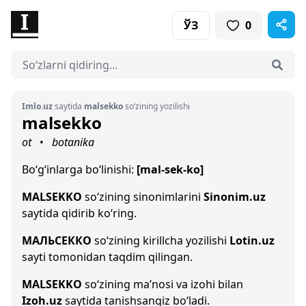
ЎЗ
0
Imlo.uz
saytida
malsekko
so‘zining yozilishi
malsekko
ot
botanika
•
Bo‘g‘inlarga bo‘linishi:
[mal-sek-ko]
MALSEKKO
so‘zining sinonimlarini
Sinonim.uz
saytida qidirib ko‘ring.
МАЛЬСЕККО
so‘zining kirillcha yozilishi
Lotin.uz
sayti tomonidan taqdim qilingan.
MALSEKKO
so‘zining ma’nosi va izohi bilan
Izoh.uz
saytida tanishsangiz bo‘ladi.