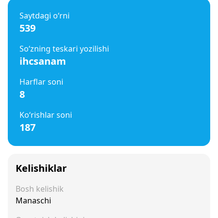
Saytdagi o‘rni
539
So‘zning teskari yozilishi
ihcsanam
Harflar soni
8
Ko‘rishlar soni
187
Kelishiklar
Bosh kelishik
Manaschi