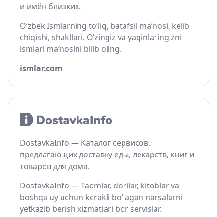
и имён близких.
O‘zbek Ismlarning to‘liq, batafsil ma’nosi, kelib
chiqishi, shakllari. O‘zingiz va yaqinlaringizni
ismlari ma’nosini bilib oling.
ismlar.com
DostavkaInfo — Каталог сервисов,
предлагающих доставку еды, лекарств, книг и
товаров для дома.
DostavkaInfo — Taomlar, dorilar, kitoblar va
boshqa uy uchun kerakli bo‘lagan narsalarni
yetkazib berish xizmatlari bor servislar.