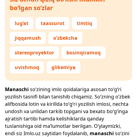
bo‘lgan so‘zlar
lug‘at
taassurot
timtiq
jiqqamush
o‘zbekcha
stereoproyektor
bosinqiramoq
uvishmoq
glikemiya
Manaschi
so‘zining imlo qoidalariga asosan to‘g‘ri
yozilish tasnifi bilan tanishib chiqamiz. So‘zning o‘zbek
alifbosida lotin va kirillda to‘g‘ri yozilish imlosi, nechta
undosh va unlidan tarkib topgani va bexato bo‘g‘inga
ajratish tartibi hamda kelishiklarda qanday
tuslanishiga oid ma’lumotlar berilgan. O‘ylaymizki,
endi siz
Imlo.uz
saytidan foydalanib,
manaschi
so‘zini