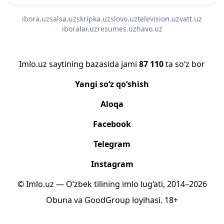
ibora.uz
salsa.uz
skripka.uz
slovo.uz
television.uz
vatt.uz
iboralar.uz
resumes.uz
havo.uz
Imlo.uz saytining bazasida jami
87 110
ta so‘z bor
Yangi so‘z qo‘shish
Aloqa
Facebook
Telegram
Instagram
© Imlo.uz — O‘zbek tilining imlo lug‘ati, 2014–2026
Obuna
va
GoodGroup
loyihasi.
18+