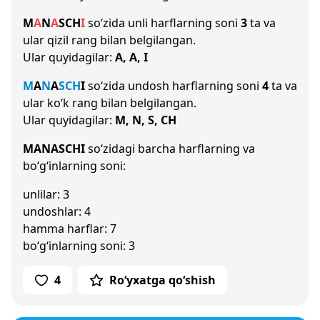
M
A
N
A
S
CH
I
so‘zida unli harflarning soni
3
ta va
ular qizil rang bilan belgilangan.
Ular quyidagilar:
A, A, I
M
A
N
A
S
CH
I
so‘zida undosh harflarning soni
4
ta va
ular ko‘k rang bilan belgilangan.
Ular quyidagilar:
M, N, S, CH
MANASCHI
so‘zidagi barcha harflarning va
bo‘g‘inlarning soni:
unlilar: 3
undoshlar: 4
hamma harflar: 7
bo‘g‘inlarning soni: 3
4
Ro‘yxatga qo‘shish