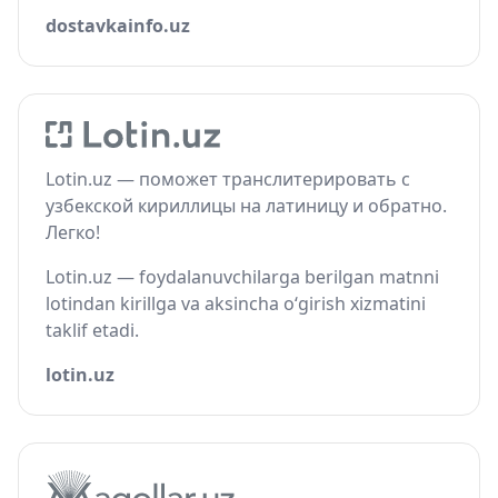
dostavkainfo.uz
Lotin.uz — поможет транслитерировать с
узбекской кириллицы на латиницу и обратно.
Легко!
Lotin.uz — foydalanuvchilarga berilgan matnni
lotindan kirillga va aksincha o‘girish xizmatini
taklif etadi.
lotin.uz