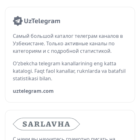
Самый большой каталог телеграм каналов в
Узбекистане. Только активные каналы по
категориям и с подробной статистикой.
O‘zbekcha telegram kanallarining eng katta
katalogi. Faqt faol kanallar, ruknlarda va batafsil
statistikasi bilan.
uztelegram.com
С нами вы научитесь грамотно писать на