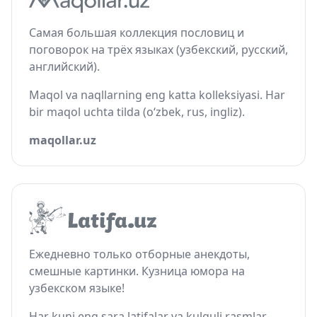
Самая большая коллекция пословиц и
поговорок на трёх языках (узбекский, русский,
английский).
Maqol va naqllarning eng katta kolleksiyasi. Har
bir maqol uchta tilda (o‘zbek, rus, ingliz).
maqollar.uz
Ежедневно только отборные анекдоты,
смешные картинки. Кузница юмора на
узбекском языке!
Har kuni eng sara latifalar va kulguli rasmlar.