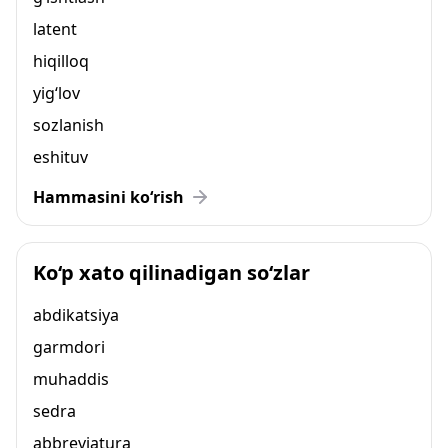
latent
hiqilloq
yig‘lov
sozlanish
eshituv
Hammasini ko‘rish
Ko‘p xato qilinadigan so‘zlar
abdikatsiya
garmdori
muhaddis
sedra
abbreviatura