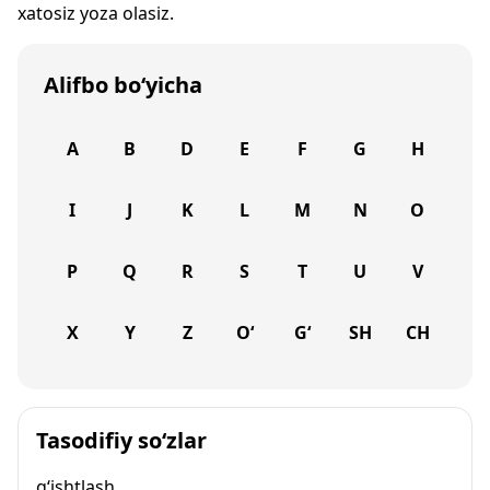
xatosiz yoza olasiz.
Alifbo bo‘yicha
A
B
D
E
F
G
H
I
J
K
L
M
N
O
P
Q
R
S
T
U
V
X
Y
Z
O‘
G‘
SH
CH
Tasodifiy so‘zlar
g‘ishtlash