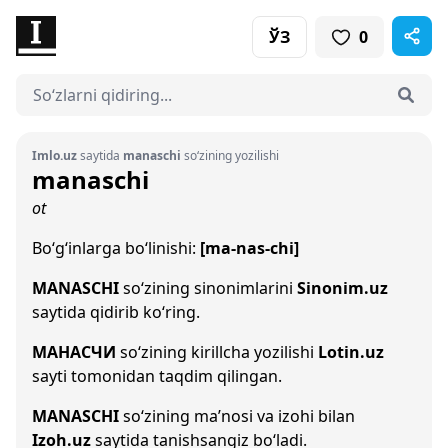
ЎЗ
0
Imlo.uz
saytida
manaschi
so‘zining yozilishi
manaschi
ot
Bo‘g‘inlarga bo‘linishi:
[ma-nas-chi]
MANASCHI
so‘zining sinonimlarini
Sinonim.uz
saytida qidirib ko‘ring.
МАНАСЧИ
so‘zining kirillcha yozilishi
Lotin.uz
sayti tomonidan taqdim qilingan.
MANASCHI
so‘zining ma’nosi va izohi bilan
Izoh.uz
saytida tanishsangiz bo‘ladi.