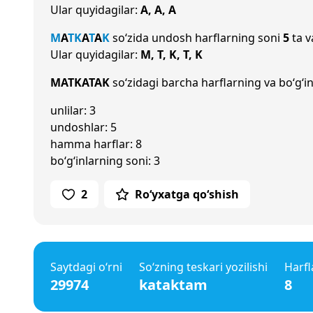
Ular quyidagilar:
A, A, A
M
A
T
K
A
T
A
K
so‘zida undosh harflarning soni
5
ta v
Ular quyidagilar:
M, T, K, T, K
MATKATAK
so‘zidagi barcha harflarning va bo‘g‘in
unlilar: 3
undoshlar: 5
hamma harflar: 8
bo‘g‘inlarning soni: 3
2
Ro‘yxatga qo‘shish
Saytdagi o‘rni
So‘zning teskari yozilishi
Harfl
29974
kataktam
8