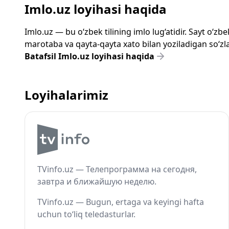
Imlo.uz loyihasi haqida
Imlo.uz — bu o‘zbek tilining imlo lug‘atidir. Sayt o‘
marotaba va qayta-qayta xato bilan yoziladigan so‘zlar
Batafsil Imlo.uz loyihasi haqida
Loyihalarimiz
TVinfo.uz — Телепрограмма на сегодня,
завтра и ближайшую неделю.
TVinfo.uz — Bugun, ertaga va keyingi hafta
uchun to‘liq teledasturlar.