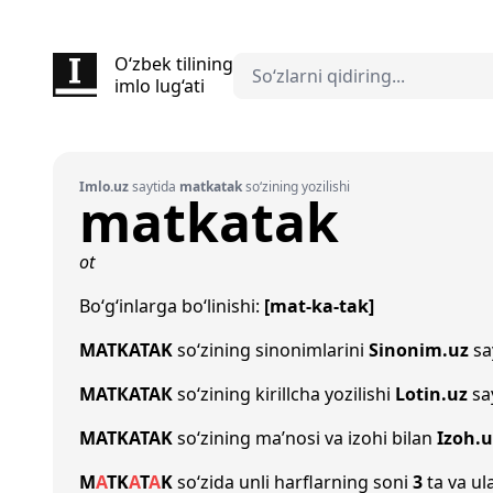
O‘zbek tilining
imlo lug‘ati
Imlo.uz
saytida
matkatak
so‘zining yozilishi
matkatak
ot
Bo‘g‘inlarga bo‘linishi:
[mat-ka-tak]
MATKATAK
so‘zining sinonimlarini
Sinonim.uz
say
МАТКАТАК
so‘zining kirillcha yozilishi
Lotin.uz
sa
MATKATAK
so‘zining ma’nosi va izohi bilan
Izoh.u
M
A
T
K
A
T
A
K
so‘zida unli harflarning soni
3
ta va ul