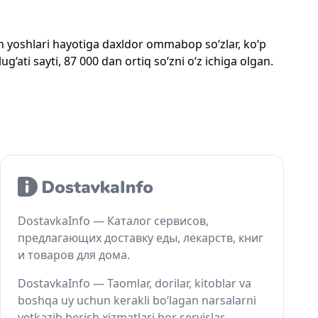
mon yoshlari hayotiga daxldor ommabop so‘zlar, ko‘p
‘ati sayti, 87 000 dan ortiq so‘zni o‘z ichiga olgan.
DostavkaInfo — Каталог сервисов,
предлагающих доставку еды, лекарств, книг
и товаров для дома.
DostavkaInfo — Taomlar, dorilar, kitoblar va
boshqa uy uchun kerakli bo‘lagan narsalarni
yetkazib berish xizmatlari bor servislar.