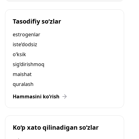
Tasodifiy so‘zlar
estrogenlar
iste’dodsiz
o‘ksik
sig‘dirishmoq
maishat
quralash
Hammasini ko‘rish
Ko‘p xato qilinadigan so‘zlar