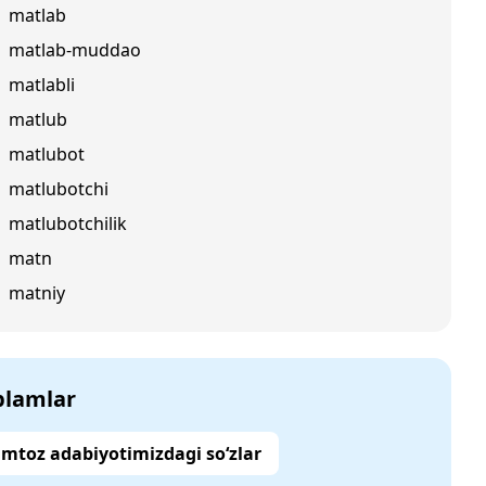
matlab
matlab-muddao
matlabli
matlub
matlubot
matlubotchi
matlubotchilik
matn
matniy
‘plamlar
mtoz adabiyotimizdagi so‘zlar