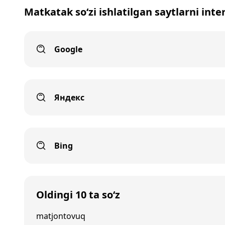
Matkatak so‘zi ishlatilgan saytlarni inte
Google
Яндекс
Bing
Oldingi 10 ta so‘z
matjontovuq