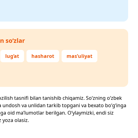
n so‘zlar
lug‘at
hasharot
mas’uliyat
zilish tasnifi bilan tanishib chiqamiz. So‘zning o‘zbek
echta undosh va unlidan tarkib topgani va bexato bo‘g‘inga
ga oid ma’lumotlar berilgan. O‘ylaymizki, endi siz
z yoza olasiz.