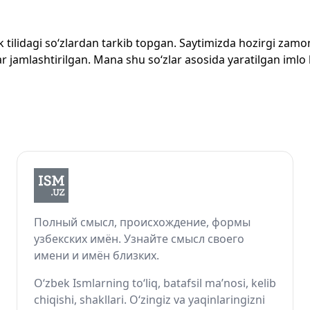
zbek tilidagi so‘zlardan tarkib topgan. Saytimizda hozirgi za
 jamlashtirilgan. Mana shu so‘zlar asosida yaratilgan imlo lug
Полный смысл, происхождение, формы
узбекских имён. Узнайте смысл своего
имени и имён близких.
O‘zbek Ismlarning to‘liq, batafsil ma’nosi, kelib
chiqishi, shakllari. O‘zingiz va yaqinlaringizni