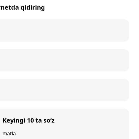
rnetda qidiring
Keyingi 10 ta so‘z
matla