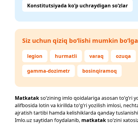
Konstitutsiyada ko‘p uchraydigan so‘zlar
Siz uchun qiziq bo‘lishi mumkin bo‘lga
legion
hurmatli
varaq
ozuqa
gamma-dozimetr
bosinqiramoq
Matkatak
so‘zining imlo qoidalariga asosan to‘g‘ri yo
alifbosida lotin va kirillda to‘g‘ri yozilish imlosi, n
ajratish tartibi hamda kelishiklarda qanday tuslanishi
Imlo.uz
saytidan foydalanib,
matkatak
so‘zini xatosi