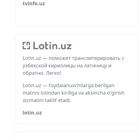
tvinfo.uz
Lotin.uz — поможет транслитерировать с
узбекской кириллицы на латиницу и
обратно. Легко!
Lotin.uz — foydalanuvchilarga berilgan
matnni lotindan kirillga va aksincha o‘girish
xizmatini taklif etadi.
lotin.uz