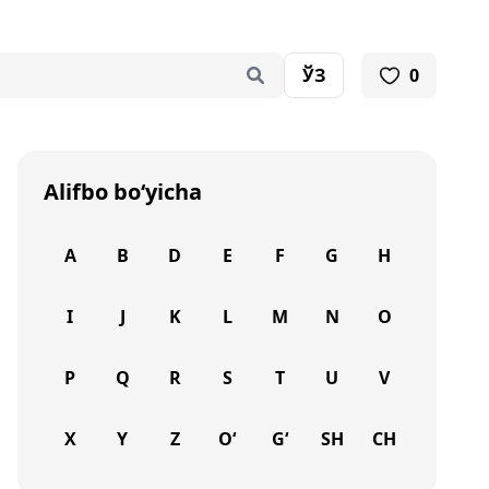
ЎЗ
0
Alifbo bo‘yicha
A
B
D
E
F
G
H
I
J
K
L
M
N
O
P
Q
R
S
T
U
V
X
Y
Z
O‘
G‘
SH
CH