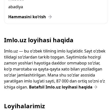
abadiya
Hammasini ko‘rish
Imlo.uz loyihasi haqida
Imlo.uz — bu o‘zbek tilining imlo lug‘atidir. Sayt o‘zbek
tilidagi so‘zlardan tarkib topgan. Saytimizda hozirgi
zamon yoshlari hayotiga daxldor ommabop so‘zlar,
ko‘p marotaba va qayta-qayta xato bilan yoziladigan
so‘zlar jamlashtirilgan. Mana shu so‘zlar asosida
yaratilgan imlo lug‘ati sayti, 87 000 dan ortiq so‘zni o‘z
ichiga olgan.
Batafsil Imlo.uz loyihasi haqida
Loyihalarimiz