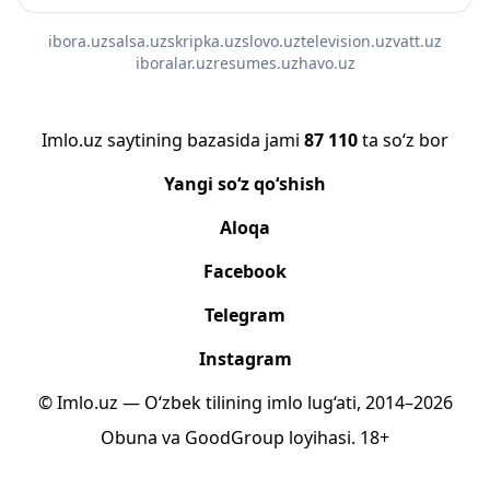
ibora.uz
salsa.uz
skripka.uz
slovo.uz
television.uz
vatt.uz
iboralar.uz
resumes.uz
havo.uz
Imlo.uz saytining bazasida jami
87 110
ta so‘z bor
Yangi so‘z qo‘shish
Aloqa
Facebook
Telegram
Instagram
© Imlo.uz — O‘zbek tilining imlo lug‘ati, 2014–2026
Obuna
va
GoodGroup
loyihasi.
18+