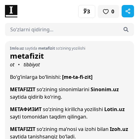
ЎЗ
0
Imlo.uz
saytida
metafizit
so‘zining yozilishi
metafizit
ot
tibbiyot
•
Bo‘g‘inlarga bo‘linishi:
[me-ta-fi-zit]
METAFIZIT
so‘zining sinonimlarini
Sinonim.uz
saytida qidirib ko‘ring.
МЕТАФИЗИТ
so‘zining kirillcha yozilishi
Lotin.uz
sayti tomonidan taqdim qilingan.
METAFIZIT
so‘zining ma’nosi va izohi bilan
Izoh.uz
saytida tanishsangiz bo‘ladi.