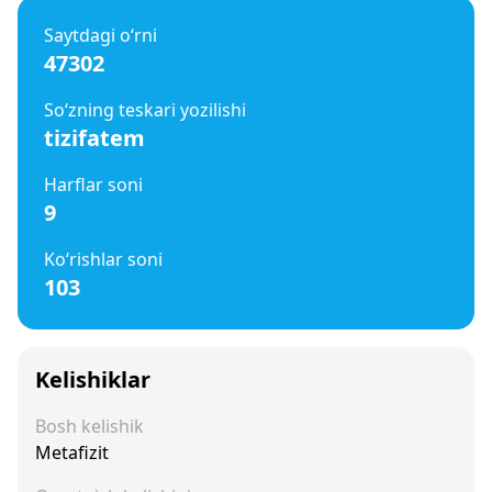
Saytdagi o‘rni
47302
So‘zning teskari yozilishi
tizifatem
Harflar soni
9
Ko‘rishlar soni
103
Kelishiklar
Bosh kelishik
Metafizit