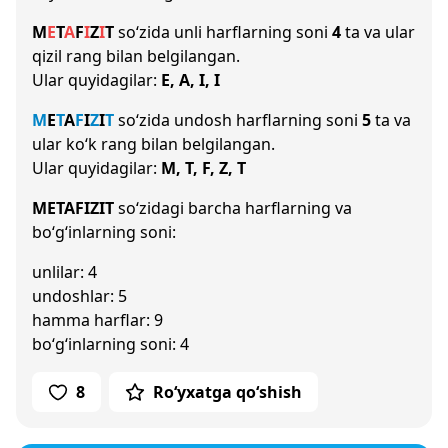
M
E
T
A
F
I
Z
I
T
so‘zida unli harflarning soni
4
ta va ular
qizil rang bilan belgilangan.
Ular quyidagilar:
E, A, I, I
M
E
T
A
F
I
Z
I
T
so‘zida undosh harflarning soni
5
ta va
ular ko‘k rang bilan belgilangan.
Ular quyidagilar:
M, T, F, Z, T
METAFIZIT
so‘zidagi barcha harflarning va
bo‘g‘inlarning soni:
unlilar: 4
undoshlar: 5
hamma harflar: 9
bo‘g‘inlarning soni: 4
8
Ro‘yxatga qo‘shish