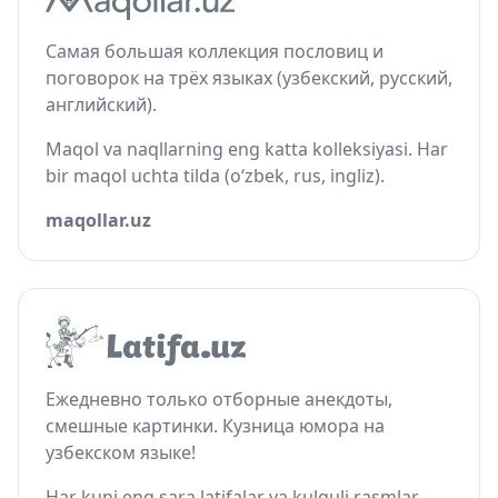
Самая большая коллекция пословиц и
поговорок на трёх языках (узбекский, русский,
английский).
Maqol va naqllarning eng katta kolleksiyasi. Har
bir maqol uchta tilda (o‘zbek, rus, ingliz).
maqollar.uz
Ежедневно только отборные анекдоты,
смешные картинки. Кузница юмора на
узбекском языке!
Har kuni eng sara latifalar va kulguli rasmlar.