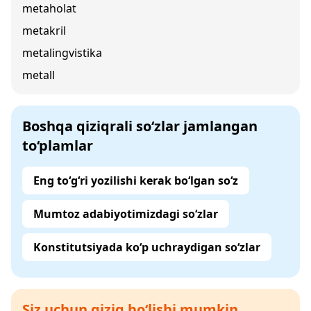
metaholat
metakril
metalingvistika
metall
Boshqa qiziqrali so‘zlar jamlangan
to‘plamlar
Eng to‘g‘ri yozilishi kerak bo‘lgan so‘z
Mumtoz adabiyotimizdagi so‘zlar
Konstitutsiyada ko‘p uchraydigan so‘zlar
Siz uchun qiziq bo‘lishi mumkin