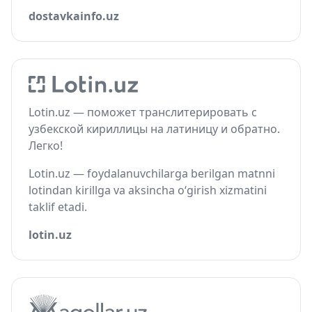
dostavkainfo.uz
Lotin.uz — поможет транслитерировать с
узбекской кириллицы на латиницу и обратно.
Легко!
Lotin.uz — foydalanuvchilarga berilgan matnni
lotindan kirillga va aksincha o‘girish xizmatini
taklif etadi.
lotin.uz