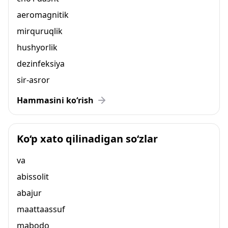
aeromagnitik
mirquruqlik
hushyorlik
dezinfeksiya
sir-asror
Hammasini ko‘rish
Ko‘p xato qilinadigan so‘zlar
va
abissolit
abajur
maattaassuf
mabodo