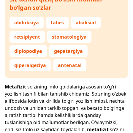
bo‘lgan so‘zlar
abduksiya
tabes
abaksial
retsipiyent
stomatologiya
diplopodiya
gepatargiya
giperalgeziya
antenatal
Metafizit
so‘zining imlo qoidalariga asosan to‘g‘ri
yozilish tasnifi bilan tanishib chiqamiz. So‘zning o‘zbek
alifbosida lotin va kirillda to‘g‘ri yozilish imlosi, nechta
undosh va unlidan tarkib topgani va bexato bo‘g‘inga
ajratish tartibi hamda kelishiklarda qanday
tuslanishiga oid ma’lumotlar berilgan. O‘ylaymizki,
endi siz
Imlo.uz
saytidan foydalanib,
metafizit
so‘zini