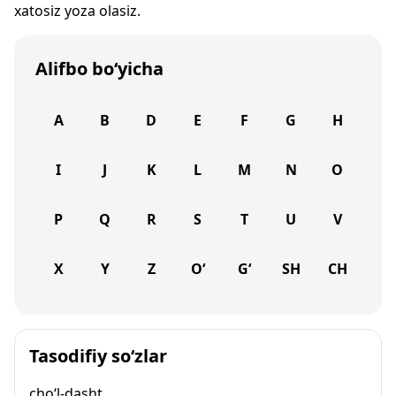
xatosiz yoza olasiz.
Alifbo bo‘yicha
A
B
D
E
F
G
H
I
J
K
L
M
N
O
P
Q
R
S
T
U
V
X
Y
Z
O‘
G‘
SH
CH
Tasodifiy so‘zlar
cho‘l-dasht