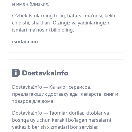
и имён близких.
O‘zbek Ismlarning to‘liq, batafsil ma’nosi, kelib
chiqishi, shakllari. O‘zingiz va yaqinlaringizni
ismlari ma’nosini bilib oling.
ismlar.com
DostavkaInfo — Каталог сервисов,
предлагающих доставку еды, лекарств, книг и
товаров для дома.
DostavkaInfo — Taomlar, dorilar, kitoblar va
boshqa uy uchun kerakli bo‘lagan narsalarni
yetkazib berish xizmatlari bor servislar.