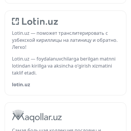
Lotin.uz — поможет транслитерировать с
узбекской кириллицы на латиницу и обратно.
Легко!
Lotin.uz — foydalanuvchilarga berilgan matnni
lotindan kirillga va aksincha o‘girish xizmatini
taklif etadi.
lotin.uz
Самая большая коллекция пословиц и