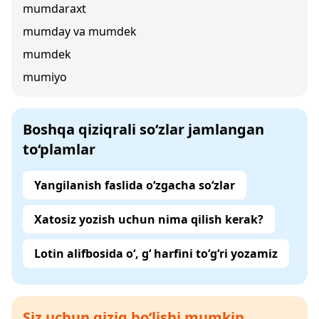
mumdaraxt
mumday va mumdek
mumdek
mumiyo
Boshqa qiziqrali so‘zlar jamlangan
to‘plamlar
Yangilanish faslida o‘zgacha so‘zlar
Xatosiz yozish uchun nima qilish kerak?
Lotin alifbosida o‘, g‘ harfini to‘g‘ri yozamiz
Siz uchun qiziq bo‘lishi mumkin