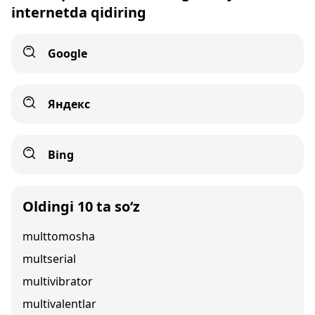
internetda qidiring
Google
Яндекс
Bing
Oldingi 10 ta so‘z
multtomosha
multserial
multivibrator
multivalentlar