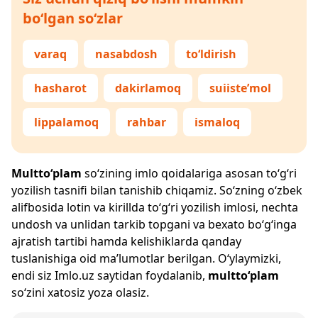
bo‘lgan so‘zlar
varaq
nasabdosh
to‘ldirish
hasharot
dakirlamoq
suiiste’mol
lippalamoq
rahbar
ismaloq
Multto‘plam
so‘zining imlo qoidalariga asosan to‘g‘ri
yozilish tasnifi bilan tanishib chiqamiz. So‘zning o‘zbek
alifbosida lotin va kirillda to‘g‘ri yozilish imlosi, nechta
undosh va unlidan tarkib topgani va bexato bo‘g‘inga
ajratish tartibi hamda kelishiklarda qanday
tuslanishiga oid ma’lumotlar berilgan. O‘ylaymizki,
endi siz
Imlo.uz
saytidan foydalanib,
multto‘plam
so‘zini xatosiz yoza olasiz.