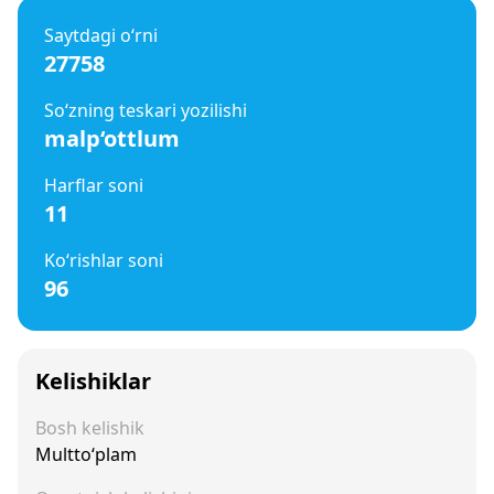
Saytdagi o‘rni
27758
So‘zning teskari yozilishi
malp‘ottlum
Harflar soni
11
Ko‘rishlar soni
96
Kelishiklar
Bosh kelishik
Multto‘plam