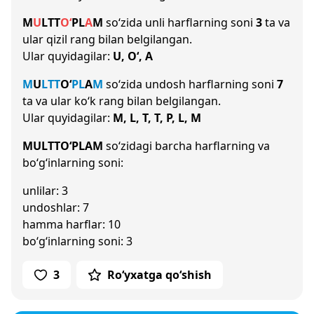
M
U
L
T
T
O‘
P
L
A
M
so‘zida unli harflarning soni
3
ta va
ular qizil rang bilan belgilangan.
Ular quyidagilar:
U, O‘, A
M
U
L
T
T
O‘
P
L
A
M
so‘zida undosh harflarning soni
7
ta va ular ko‘k rang bilan belgilangan.
Ular quyidagilar:
M, L, T, T, P, L, M
MULTTO‘PLAM
so‘zidagi barcha harflarning va
bo‘g‘inlarning soni:
unlilar: 3
undoshlar: 7
hamma harflar: 10
bo‘g‘inlarning soni: 3
3
Ro‘yxatga qo‘shish