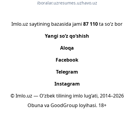
iboralar.uz
resumes.uz
havo.uz
Imlo.uz saytining bazasida jami
87 110
ta so‘z bor
Yangi so‘z qo‘shish
Aloqa
Facebook
Telegram
Instagram
© Imlo.uz — O‘zbek tilining imlo lug‘ati, 2014–2026
Obuna
va
GoodGroup
loyihasi.
18+