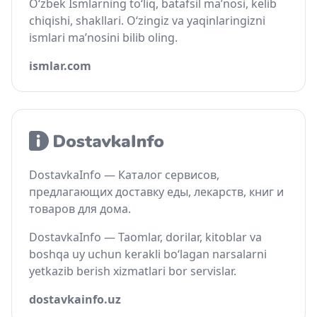
O‘zbek Ismlarning to‘liq, batafsil ma’nosi, kelib
chiqishi, shakllari. O‘zingiz va yaqinlaringizni
ismlari ma’nosini bilib oling.
ismlar.com
DostavkaInfo — Каталог сервисов,
предлагающих доставку еды, лекарств, книг и
товаров для дома.
DostavkaInfo — Taomlar, dorilar, kitoblar va
boshqa uy uchun kerakli bo‘lagan narsalarni
yetkazib berish xizmatlari bor servislar.
dostavkainfo.uz