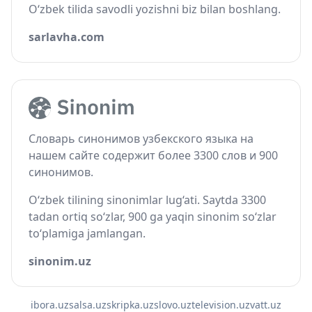
O‘zbek tilida savodli yozishni biz bilan boshlang.
sarlavha.com
Словарь синонимов узбекского языка на
нашем сайте содержит более 3300 слов и 900
синонимов.
O‘zbek tilining sinonimlar lug‘ati. Saytda 3300
tadan ortiq so‘zlar, 900 ga yaqin sinonim so‘zlar
to‘plamiga jamlangan.
sinonim.uz
ibora.uz
salsa.uz
skripka.uz
slovo.uz
television.uz
vatt.uz