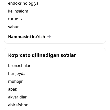
endokrinologiya
kelinsalom
tutuqlik
sabur
Hammasini ko‘rish
Ko‘p xato qilinadigan so‘zlar
bronxchalar
har joyda
muhojir
abak
akvaridlar
abirafshon