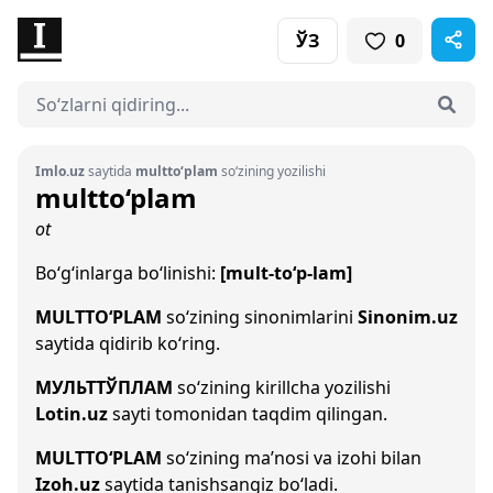
ЎЗ
0
Imlo.uz
saytida
multto‘plam
so‘zining yozilishi
multto‘plam
ot
Bo‘g‘inlarga bo‘linishi:
[mult-to‘p-lam]
MULTTO‘PLAM
so‘zining sinonimlarini
Sinonim.uz
saytida qidirib ko‘ring.
МУЛЬТТЎПЛАМ
so‘zining kirillcha yozilishi
Lotin.uz
sayti tomonidan taqdim qilingan.
MULTTO‘PLAM
so‘zining ma’nosi va izohi bilan
Izoh.uz
saytida tanishsangiz bo‘ladi.