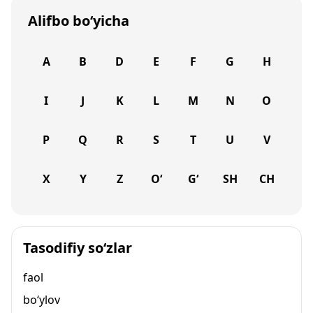
Alifbo bo‘yicha
A
B
D
E
F
G
H
I
J
K
L
M
N
O
P
Q
R
S
T
U
V
X
Y
Z
O‘
G‘
SH
CH
Tasodifiy so‘zlar
faol
bo‘ylov