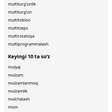
multiturg‘unlik
multiturg‘un
multitsiklon
multitseps
multirotatsiya
multiprogrammalash
Keyingi 10 ta so‘z
mulyaj
mulzam
mulzamlanmoq
mulzamlik
mulchalash
mum