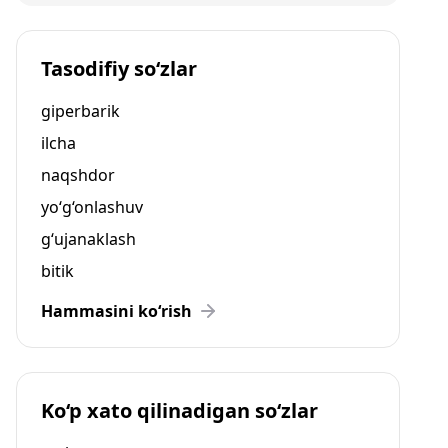
Tasodifiy so‘zlar
giperbarik
ilcha
naqshdor
yo‘g‘onlashuv
g‘ujanaklash
bitik
Hammasini ko‘rish
Ko‘p xato qilinadigan so‘zlar