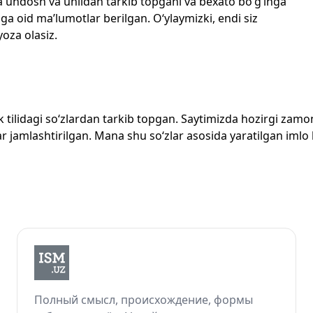
echta undosh va unlidan tarkib topgani va bexato bo‘g‘inga
ga oid ma’lumotlar berilgan. O‘ylaymizki, endi siz
yoza olasiz.
zbek tilidagi so‘zlardan tarkib topgan. Saytimizda hozirgi za
 jamlashtirilgan. Mana shu so‘zlar asosida yaratilgan imlo lug
Полный смысл, происхождение, формы