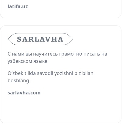
latifa.uz
С нами вы научитесь грамотно писать на
узбекском языке.
O‘zbek tilida savodli yozishni biz bilan
boshlang.
sarlavha.com