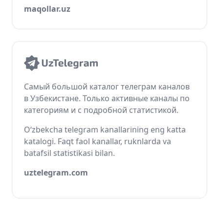
maqollar.uz
Самый большой каталог телеграм каналов
в Узбекистане. Только активные каналы по
категориям и с подробной статистикой.
O‘zbekcha telegram kanallarining eng katta
katalogi. Faqt faol kanallar, ruknlarda va
batafsil statistikasi bilan.
uztelegram.com