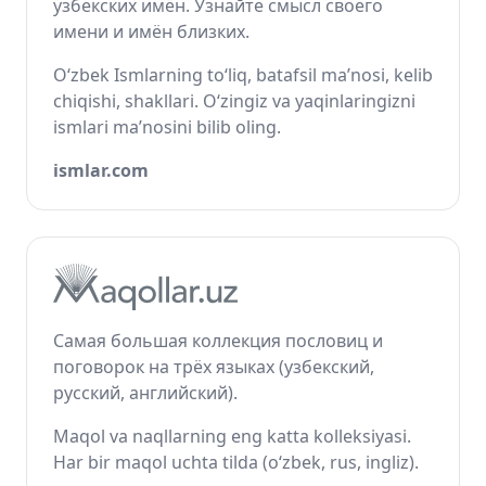
узбекских имён. Узнайте смысл своего
имени и имён близких.
O‘zbek Ismlarning to‘liq, batafsil ma’nosi, kelib
chiqishi, shakllari. O‘zingiz va yaqinlaringizni
ismlari ma’nosini bilib oling.
ismlar.com
Самая большая коллекция пословиц и
поговорок на трёх языках (узбекский,
русский, английский).
Maqol va naqllarning eng katta kolleksiyasi.
Har bir maqol uchta tilda (o‘zbek, rus, ingliz).