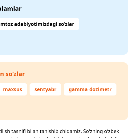
‘plamlar
mtoz adabiyotimizdagi so‘zlar
n so‘zlar
maxsus
sentyabr
gamma-dozimetr
ilish tasnifi bilan tanishib chiqamiz. So‘zning o‘zbek