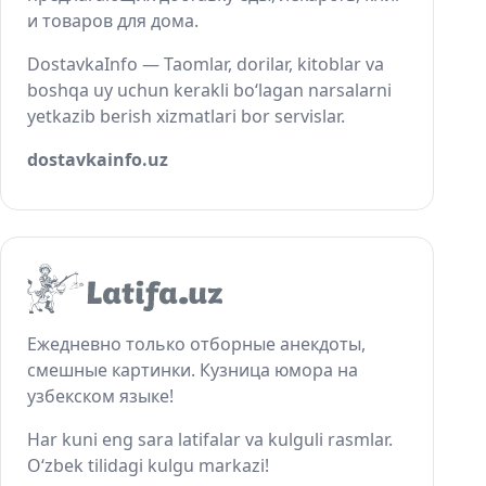
и товаров для дома.
DostavkaInfo — Taomlar, dorilar, kitoblar va
boshqa uy uchun kerakli bo‘lagan narsalarni
yetkazib berish xizmatlari bor servislar.
dostavkainfo.uz
Ежедневно только отборные анекдоты,
смешные картинки. Кузница юмора на
узбекском языке!
Har kuni eng sara latifalar va kulguli rasmlar.
O‘zbek tilidagi kulgu markazi!