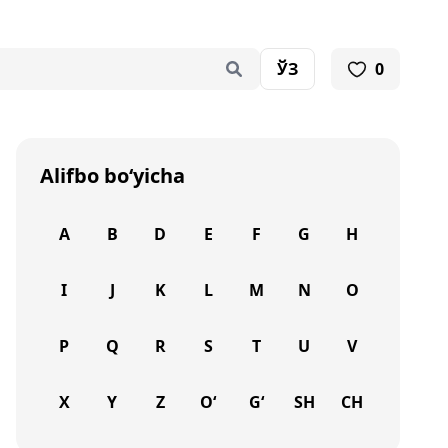
ЎЗ
0
Alifbo bo‘yicha
A
B
D
E
F
G
H
I
J
K
L
M
N
O
P
Q
R
S
T
U
V
X
Y
Z
O‘
G‘
SH
CH