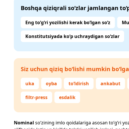
Boshqa qiziqrali so‘zlar jamlangan to
Eng to‘g‘ri yozilishi kerak bo‘lgan so‘z
Mu
Konstitutsiyada ko‘p uchraydigan so‘zlar
Siz uchun qiziq bo‘lishi mumkin bo‘lga
uka
oyba
to‘ldirish
ankabut
filtr-press
esdalik
Nominal
so‘zining imlo qoidalariga asosan to‘g‘ri yoz