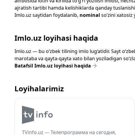
alifbosida lotin va kirillda to‘g‘ri yozilish imlosi, n
ajratish tartibi hamda kelishiklarda qanday tuslanishi
Imlo.uz
saytidan foydalanib,
nominal
so‘zini xatosiz 
Imlo.uz loyihasi haqida
Imlo.uz — bu o‘zbek tilining imlo lug‘atidir. Sayt o‘
marotaba va qayta-qayta xato bilan yoziladigan so‘zlar
Batafsil Imlo.uz loyihasi haqida
Loyihalarimiz
TVinfo.uz — Телепрограмма на сегодня,