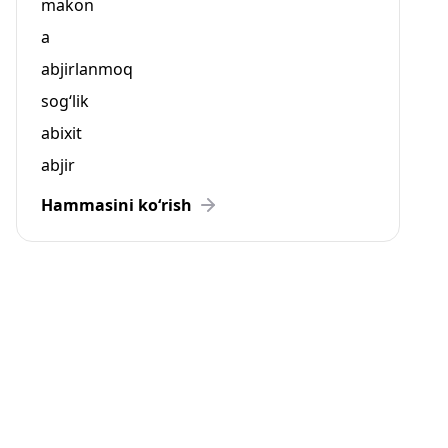
makon
a
abjirlanmoq
sog‘lik
abixit
abjir
Hammasini ko‘rish