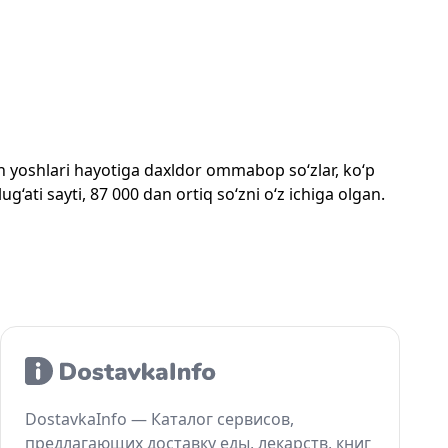
mon yoshlari hayotiga daxldor ommabop so‘zlar, ko‘p
‘ati sayti, 87 000 dan ortiq so‘zni o‘z ichiga olgan.
DostavkaInfo — Каталог сервисов,
предлагающих доставку еды, лекарств, книг