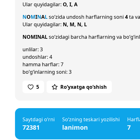
Ular quyidagilar:
O, I, A
N
O
M
I
N
A
L
so‘zida undosh harflarning soni
4
ta va
Ular quyidagilar:
N, M, N, L
NOMINAL
so‘zidagi barcha harflarning va bo‘g‘in
unlilar: 3
undoshlar: 4
hamma harflar: 7
bo‘g‘inlarning soni: 3
5
Ro‘yxatga qo‘shish
Saytdagi o‘rni
So‘zning teskari yozilishi
Harfl
72381
lanimon
7