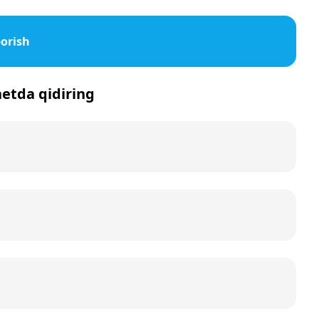
orish
netda qidiring