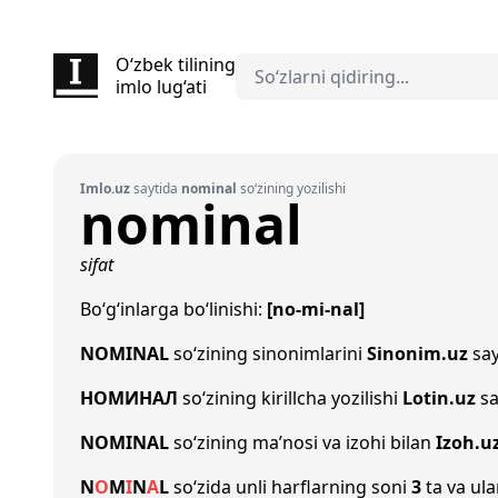
O‘zbek tilining
imlo lug‘ati
Imlo.uz
saytida
nominal
so‘zining yozilishi
nominal
sifat
Bo‘g‘inlarga bo‘linishi:
[no-mi-nal]
NOMINAL
so‘zining sinonimlarini
Sinonim.uz
say
НОМИНАЛ
so‘zining kirillcha yozilishi
Lotin.uz
sa
NOMINAL
so‘zining ma’nosi va izohi bilan
Izoh.u
N
O
M
I
N
A
L
so‘zida unli harflarning soni
3
ta va ula