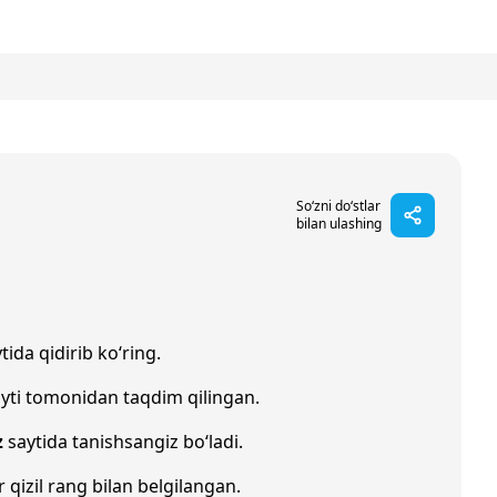
So‘zni do‘stlar
bilan ulashing
tida qidirib ko‘ring.
yti tomonidan taqdim qilingan.
z
saytida tanishsangiz bo‘ladi.
r qizil rang bilan belgilangan.