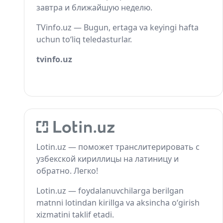
завтра и ближайшую неделю.
TVinfo.uz — Bugun, ertaga va keyingi hafta
uchun to‘liq teledasturlar.
tvinfo.uz
Lotin.uz — поможет транслитерировать с
узбекской кириллицы на латиницу и
обратно. Легко!
Lotin.uz — foydalanuvchilarga berilgan
matnni lotindan kirillga va aksincha o‘girish
xizmatini taklif etadi.