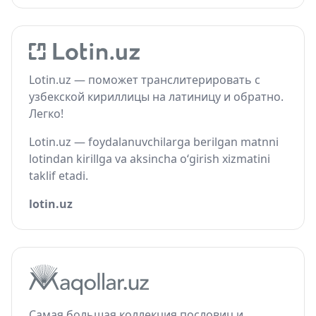
Lotin.uz — поможет транслитерировать с
узбекской кириллицы на латиницу и обратно.
Легко!
Lotin.uz — foydalanuvchilarga berilgan matnni
lotindan kirillga va aksincha o‘girish xizmatini
taklif etadi.
lotin.uz
Самая большая коллекция пословиц и