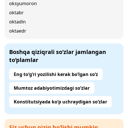
oksyumoron
oktabr
oktadin
oktaedr
Boshqa qiziqrali so‘zlar jamlangan
to‘plamlar
Eng to‘g‘ri yozilishi kerak bo‘lgan so‘z
Mumtoz adabiyotimizdagi so‘zlar
Konstitutsiyada ko‘p uchraydigan so‘zlar
Siz uchun qiziq bo‘lishi mumkin