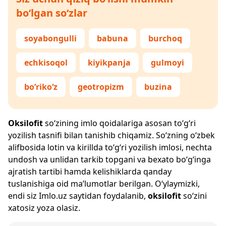
bo‘lgan so‘zlar
soyabongulli
babuna
burchoq
echkisoqol
kiyikpanja
gulmoyi
bo‘riko‘z
geotropizm
buzina
Oksilofit
so‘zining imlo qoidalariga asosan to‘g‘ri
yozilish tasnifi bilan tanishib chiqamiz. So‘zning o‘zbek
alifbosida lotin va kirillda to‘g‘ri yozilish imlosi, nechta
undosh va unlidan tarkib topgani va bexato bo‘g‘inga
ajratish tartibi hamda kelishiklarda qanday
tuslanishiga oid ma’lumotlar berilgan. O‘ylaymizki,
endi siz
Imlo.uz
saytidan foydalanib,
oksilofit
so‘zini
xatosiz yoza olasiz.