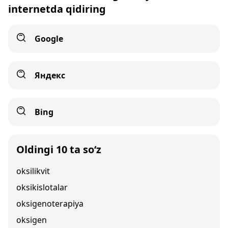
internetda qidiring
Google
Яндекс
Bing
Oldingi 10 ta so‘z
oksilikvit
oksikislotalar
oksigenoterapiya
oksigen