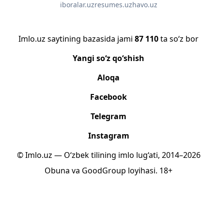
iboralar.uz
resumes.uz
havo.uz
Imlo.uz saytining bazasida jami
87 110
ta so‘z bor
Yangi so‘z qo‘shish
Aloqa
Facebook
Telegram
Instagram
© Imlo.uz — O‘zbek tilining imlo lug‘ati, 2014–2026
Obuna
va
GoodGroup
loyihasi.
18+