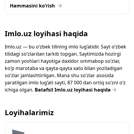
Hammasini ko‘rish
Imlo.uz loyihasi haqida
Imlo.uz — bu o‘zbek tilining imlo lug‘atidir. Sayt o‘zbek
tilidagi so‘zlardan tarkib topgan. Saytimizda hozirgi
zamon yoshlari hayotiga daxldor ommabop so‘zlar,
ko‘p marotaba va qayta-qayta xato bilan yoziladigan
so‘zlar jamlashtirilgan. Mana shu so‘zlar asosida
yaratilgan imlo lug‘ati sayti, 87 000 dan ortiq so‘zni o‘z
ichiga olgan.
Batafsil Imlo.uz loyihasi haqida
Loyihalarimiz