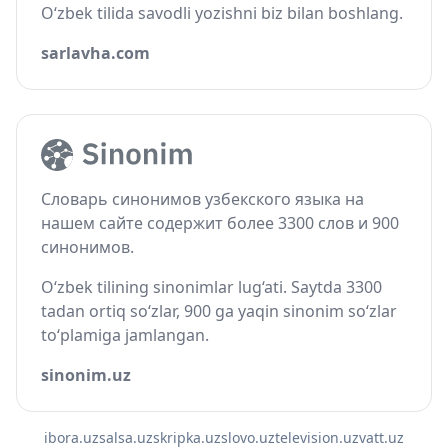
O‘zbek tilida savodli yozishni biz bilan boshlang.
sarlavha.com
Словарь синонимов узбекского языка на
нашем сайте содержит более 3300 слов и 900
синонимов.
O‘zbek tilining sinonimlar lug‘ati. Saytda 3300
tadan ortiq so‘zlar, 900 ga yaqin sinonim so‘zlar
to‘plamiga jamlangan.
sinonim.uz
ibora.uz
salsa.uz
skripka.uz
slovo.uz
television.uz
vatt.uz