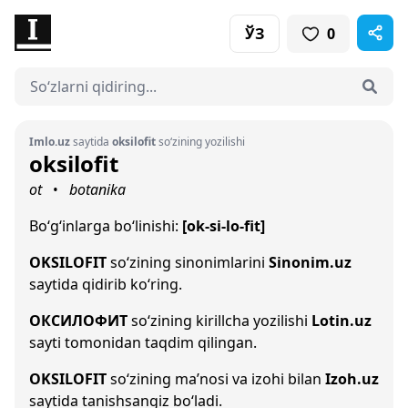
ЎЗ
0
Imlo.uz
saytida
oksilofit
so‘zining yozilishi
oksilofit
ot
botanika
•
Bo‘g‘inlarga bo‘linishi:
[ok-si-lo-fit]
OKSILOFIT
so‘zining sinonimlarini
Sinonim.uz
saytida qidirib ko‘ring.
ОКСИЛОФИТ
so‘zining kirillcha yozilishi
Lotin.uz
sayti tomonidan taqdim qilingan.
OKSILOFIT
so‘zining ma’nosi va izohi bilan
Izoh.uz
saytida tanishsangiz bo‘ladi.