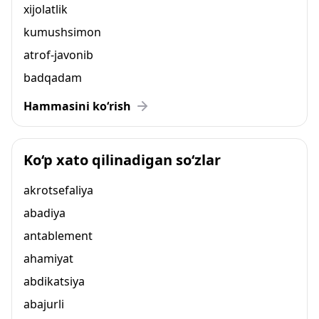
xijolatlik
kumushsimon
atrof-javonib
badqadam
Hammasini ko‘rish
Ko‘p xato qilinadigan so‘zlar
akrotsefaliya
abadiya
antablement
ahamiyat
abdikatsiya
abajurli