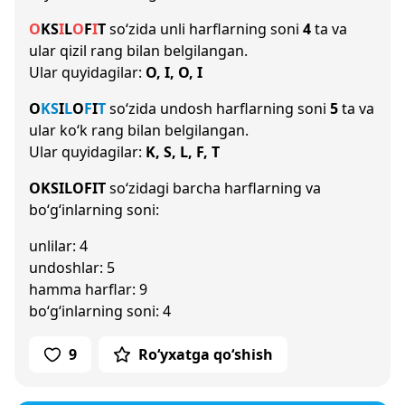
O
K
S
I
L
O
F
I
T
so‘zida unli harflarning soni
4
ta va
ular qizil rang bilan belgilangan.
Ular quyidagilar:
O, I, O, I
O
K
S
I
L
O
F
I
T
so‘zida undosh harflarning soni
5
ta va
ular ko‘k rang bilan belgilangan.
Ular quyidagilar:
K, S, L, F, T
OKSILOFIT
so‘zidagi barcha harflarning va
bo‘g‘inlarning soni:
unlilar: 4
undoshlar: 5
hamma harflar: 9
bo‘g‘inlarning soni: 4
9
Ro‘yxatga qo‘shish