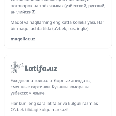
поговорок на трёх языках (узбекский, русский,
английский).
Maqol va naqllarning eng katta kolleksiyasi. Har
bir maqol uchta tilda (o‘zbek, rus, ingliz).
maqollar.uz
Ежедневно только отборные анекдоты,
смешные картинки. Кузница юмора на
узбекском языке!
Har kuni eng sara latifalar va kulguli rasmlar.
O‘zbek tilidagi kulgu markazi!