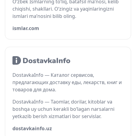
O‘zbek Ismlarning to‘liq, batafsil ma’nosi, kelib
chiqishi, shakllari. O‘zingiz va yaqinlaringizni
ismlari ma’nosini bilib oling.
ismlar.com
DostavkaInfo — Каталог сервисов,
предлагающих доставку еды, лекарств, книг и
товаров для дома.
DostavkaInfo — Taomlar, dorilar, kitoblar va
boshqa uy uchun kerakli bo‘lagan narsalarni
yetkazib berish xizmatlari bor servislar.
dostavkainfo.uz