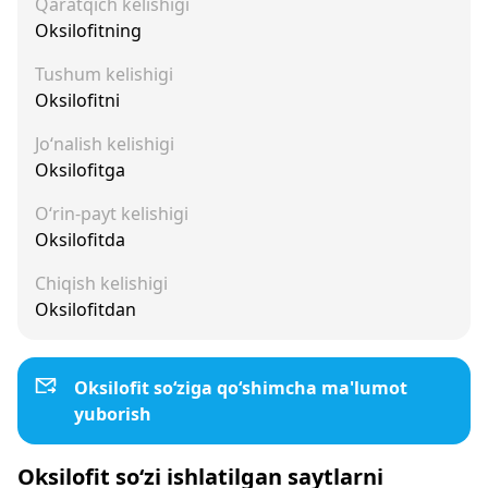
Qaratqich kelishigi
Oksilofitning
Tushum kelishigi
Oksilofitni
Jo‘nalish kelishigi
Oksilofitga
O‘rin-payt kelishigi
Oksilofitda
Chiqish kelishigi
Oksilofitdan
Oksilofit so‘ziga qo‘shimcha ma'lumot
yuborish
Oksilofit so‘zi ishlatilgan saytlarni