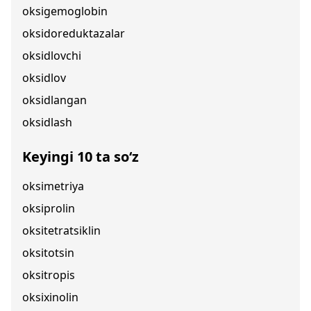
oksigemoglobin
oksidoreduktazalar
oksidlovchi
oksidlov
oksidlangan
oksidlash
Keyingi 10 ta so‘z
oksimetriya
oksiprolin
oksitetratsiklin
oksitotsin
oksitropis
oksixinolin