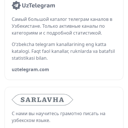
Самый большой каталог телеграм каналов в
Узбекистане. Только активные каналы по
категориям и с подробной статистикой.
O‘zbekcha telegram kanallarining eng katta
katalogi. Faqt faol kanallar, ruknlarda va batafsil
statistikasi bilan.
uztelegram.com
С нами вы научитесь грамотно писать на
узбекском языке.