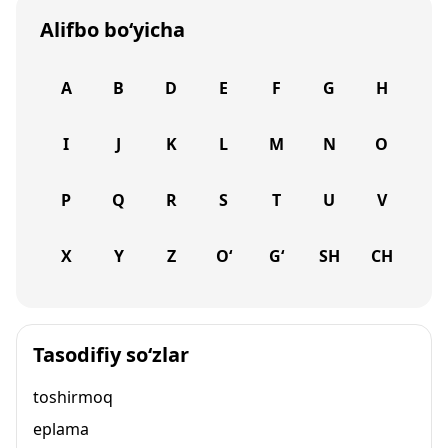
Alifbo bo‘yicha
A
B
D
E
F
G
H
I
J
K
L
M
N
O
P
Q
R
S
T
U
V
X
Y
Z
O‘
G‘
SH
CH
Tasodifiy so‘zlar
toshirmoq
eplama