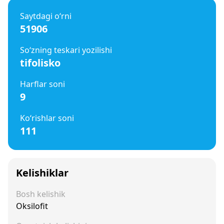
Saytdagi o‘rni
51906
So‘zning teskari yozilishi
tifolisko
Harflar soni
9
Ko‘rishlar soni
111
Kelishiklar
Bosh kelishik
Oksilofit