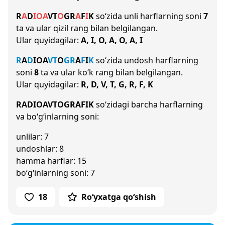
R
A
D
I
O
A
V
T
O
G
R
A
F
I
K
so‘zida unli harflarning soni
7
ta va ular qizil rang bilan belgilangan.
Ular quyidagilar:
A, I, O, A, O, A, I
R
A
D
I
O
A
V
T
O
G
R
A
F
I
K
so‘zida undosh harflarning
soni
8
ta va ular ko‘k rang bilan belgilangan.
Ular quyidagilar:
R, D, V, T, G, R, F, K
RADIOAVTOGRAFIK
so‘zidagi barcha harflarning
va bo‘g‘inlarning soni:
unlilar: 7
undoshlar: 8
hamma harflar: 15
bo‘g‘inlarning soni: 7
18
Ro‘yxatga qo‘shish