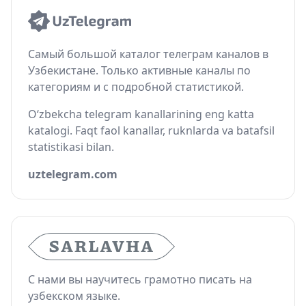
Самый большой каталог телеграм каналов в
Узбекистане. Только активные каналы по
категориям и с подробной статистикой.
O‘zbekcha telegram kanallarining eng katta
katalogi. Faqt faol kanallar, ruknlarda va batafsil
statistikasi bilan.
uztelegram.com
С нами вы научитесь грамотно писать на
узбекском языке.