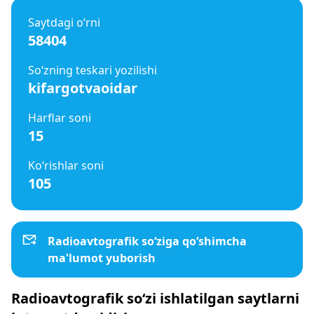
Saytdagi o‘rni
58404
So‘zning teskari yozilishi
kifargotvaoidar
Harflar soni
15
Ko‘rishlar soni
105
Radioavtografik so‘ziga qo‘shimcha
ma'lumot yuborish
Radioavtografik so‘zi ishlatilgan saytlarni