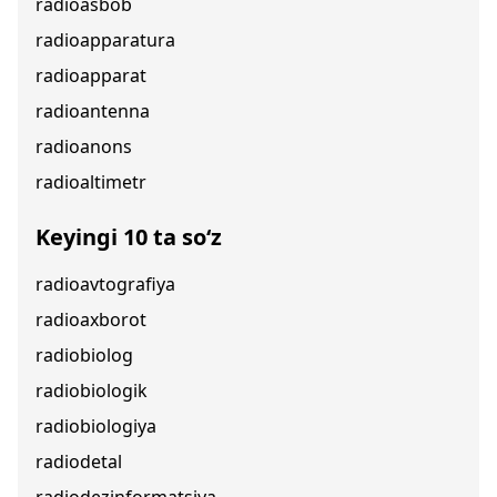
radioasbob
radioapparatura
radioapparat
radioantenna
radioanons
radioaltimetr
Keyingi 10 ta so‘z
radioavtografiya
radioaxborot
radiobiolog
radiobiologik
radiobiologiya
radiodetal