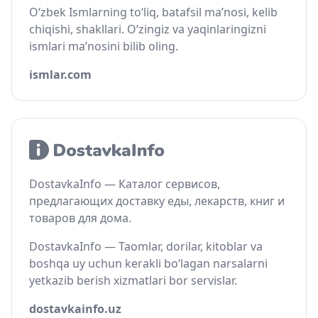
O‘zbek Ismlarning to‘liq, batafsil ma’nosi, kelib
chiqishi, shakllari. O‘zingiz va yaqinlaringizni
ismlari ma’nosini bilib oling.
ismlar.com
DostavkaInfo — Каталог сервисов,
предлагающих доставку еды, лекарств, книг и
товаров для дома.
DostavkaInfo — Taomlar, dorilar, kitoblar va
boshqa uy uchun kerakli bo‘lagan narsalarni
yetkazib berish xizmatlari bor servislar.
dostavkainfo.uz