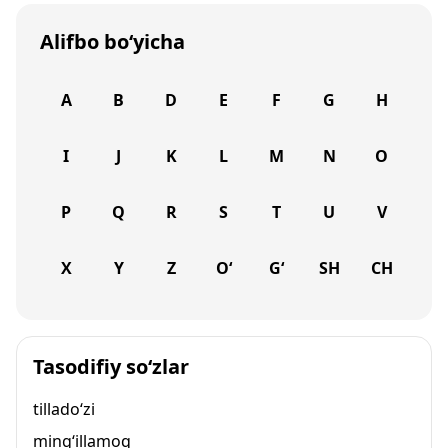
Alifbo bo‘yicha
A
B
D
E
F
G
H
I
J
K
L
M
N
O
P
Q
R
S
T
U
V
X
Y
Z
O‘
G‘
SH
CH
Tasodifiy so‘zlar
tillado‘zi
ming‘illamoq