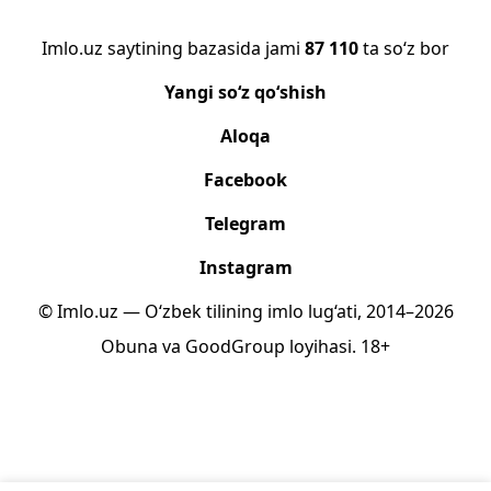
Imlo.uz saytining bazasida jami
87 110
ta so‘z bor
Yangi so‘z qo‘shish
Aloqa
Facebook
Telegram
Instagram
© Imlo.uz — O‘zbek tilining imlo lug‘ati, 2014–2026
Obuna
va
GoodGroup
loyihasi.
18+