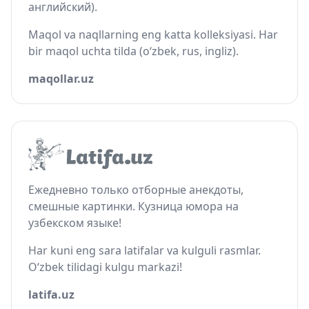
английский).
Maqol va naqllarning eng katta kolleksiyasi. Har
bir maqol uchta tilda (o‘zbek, rus, ingliz).
maqollar.uz
Ежедневно только отборные анекдоты,
смешные картинки. Кузница юмора на
узбекском языке!
Har kuni eng sara latifalar va kulguli rasmlar.
O‘zbek tilidagi kulgu markazi!
latifa.uz