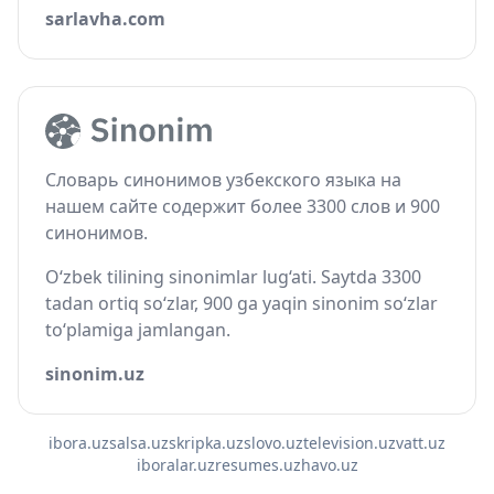
sarlavha.com
Словарь синонимов узбекского языка на
нашем сайте содержит более 3300 слов и 900
синонимов.
O‘zbek tilining sinonimlar lug‘ati. Saytda 3300
tadan ortiq so‘zlar, 900 ga yaqin sinonim so‘zlar
to‘plamiga jamlangan.
sinonim.uz
ibora.uz
salsa.uz
skripka.uz
slovo.uz
television.uz
vatt.uz
iboralar.uz
resumes.uz
havo.uz