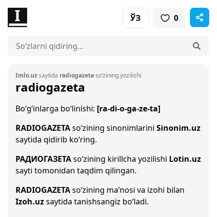
ЎЗ
0
Imlo.uz
saytida
radiogazeta
so‘zining yozilishi
radiogazeta
Bo‘g‘inlarga bo‘linishi:
[ra-di-o-ga-ze-ta]
RADIOGAZETA
so‘zining sinonimlarini
Sinonim.uz
saytida qidirib ko‘ring.
РАДИОГАЗЕТА
so‘zining kirillcha yozilishi
Lotin.uz
sayti tomonidan taqdim qilingan.
RADIOGAZETA
so‘zining ma’nosi va izohi bilan
Izoh.uz
saytida tanishsangiz bo‘ladi.