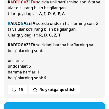
R
A
D
I
O
G
A
Z
E
T
A
so‘zida unli harflarning soni
6
ta va
ular qizil rang bilan belgilangan.
Ular quyidagilar:
A, I, O, A, E, A
R
A
D
I
O
G
A
Z
E
T
A
so‘zida undosh harflarning soni
5
ta va ular ko‘k rang bilan belgilangan.
Ular quyidagilar:
R, D, G, Z, T
RADIOGAZETA
so‘zidagi barcha harflarning va
bo‘g‘inlarning soni:
unlilar: 6
undoshlar: 5
hamma harflar: 11
bo‘g‘inlarning soni: 6
15
Ro‘yxatga qo‘shish