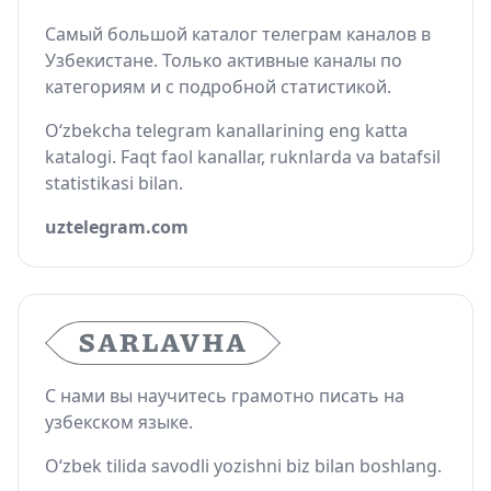
Самый большой каталог телеграм каналов в
Узбекистане. Только активные каналы по
категориям и с подробной статистикой.
O‘zbekcha telegram kanallarining eng katta
katalogi. Faqt faol kanallar, ruknlarda va batafsil
statistikasi bilan.
uztelegram.com
С нами вы научитесь грамотно писать на
узбекском языке.
O‘zbek tilida savodli yozishni biz bilan boshlang.