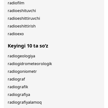
radiofilm
radioeshituvchi
radioeshittiruvchi
radioeshittirish
radioexo
Keyingi 10 ta so‘z
radiogeologiya
radiogidrometeorologik
radiogoniometr
radiograf
radiografik
radiografiya
radiografiyalamoq