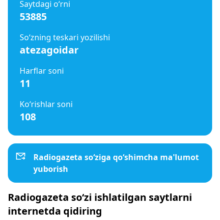
Saytdagi o‘rni
53885
So‘zning teskari yozilishi
atezagoidar
Harflar soni
11
Ko‘rishlar soni
108
Radiogazeta so‘ziga qo‘shimcha ma'lumot
yuborish
Radiogazeta so‘zi ishlatilgan saytlarni
internetda qidiring