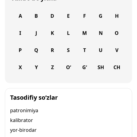
A
B
D
E
F
G
H
I
J
K
L
M
N
O
P
Q
R
S
T
U
V
X
Y
Z
O‘
G‘
SH
CH
Tasodifiy so‘zlar
patronimiya
kalibrator
yor-birodar