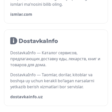
ismlari ma’nosini bilib oling.
ismlar.com
DostavkaInfo — Каталог сервисов,
предлагающих доставку еды, лекарств, книг и
товаров для дома.
DostavkaInfo — Taomlar, dorilar, kitoblar va
boshqa uy uchun kerakli bo‘lagan narsalarni
yetkazib berish xizmatlari bor servislar.
dostavkainfo.uz