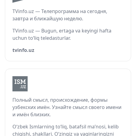
TVinfo.uz — Телепрограмма на сегодня,
завтра и ближайшую неделю.
TVinfo.uz — Bugun, ertaga va keyingi hafta
uchun to‘liq teledasturlar.
tvinfo.uz
Полный смысл, происхождение, формы
узбекских имён. Узнайте смысл своего имени
и имён близких.
O‘zbek Ismlarning to‘liq, batafsil ma’nosi, kelib
chiqishi, shakllari. O‘zingiz va yaqinlaringizni