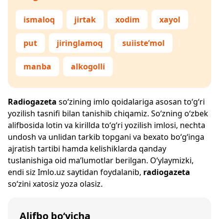
ismaloq
jirtak
xodim
xayol
put
jiringlamoq
suiiste’mol
manba
alkogolli
Radiogazeta
so‘zining imlo qoidalariga asosan to‘g‘ri
yozilish tasnifi bilan tanishib chiqamiz. So‘zning o‘zbek
alifbosida lotin va kirillda to‘g‘ri yozilish imlosi, nechta
undosh va unlidan tarkib topgani va bexato bo‘g‘inga
ajratish tartibi hamda kelishiklarda qanday
tuslanishiga oid ma’lumotlar berilgan. O‘ylaymizki,
endi siz
Imlo.uz
saytidan foydalanib,
radiogazeta
so‘zini xatosiz yoza olasiz.
Alifbo bo‘yicha