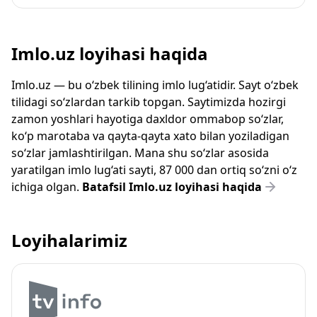
Imlo.uz loyihasi haqida
Imlo.uz — bu o‘zbek tilining imlo lug‘atidir. Sayt o‘zbek
tilidagi so‘zlardan tarkib topgan. Saytimizda hozirgi
zamon yoshlari hayotiga daxldor ommabop so‘zlar,
ko‘p marotaba va qayta-qayta xato bilan yoziladigan
so‘zlar jamlashtirilgan. Mana shu so‘zlar asosida
yaratilgan imlo lug‘ati sayti, 87 000 dan ortiq so‘zni o‘z
ichiga olgan.
Batafsil Imlo.uz loyihasi haqida
Loyihalarimiz