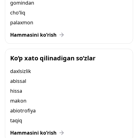
gomindan
cho‘liq
palaxmon
Hammasini ko‘rish
Ko‘p xato qilinadigan so‘zlar
daxlsizlik
abissal
hissa
makon
abiotrofiya
taqiq
Hammasini ko‘rish