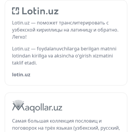
Lotin.uz — поможет транслитерировать с
узбекской кириллицы на латиницу и обратно.
Легко!
Lotin.uz — foydalanuvchilarga berilgan matnni
lotindan kirillga va aksincha o‘girish xizmatini
taklif etadi.
lotin.uz
Самая большая коллекция пословиц и
поговорок на трёх языках (узбекский, русский,