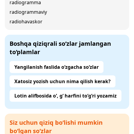
radiogramma
radiogrammaviy
radiohavaskor
Boshqa qiziqrali so‘zlar jamlangan
to‘plamlar
Yangilanish faslida o‘zgacha so‘zlar
Xatosiz yozish uchun nima qilish kerak?
Lotin alifbosida o‘, g‘ harfini to‘g‘ri yozamiz
Siz uchun qiziq bo‘lishi mumkin
bo‘lgan so‘zlar