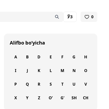
ЎЗ
0
Alifbo bo‘yicha
A
B
D
E
F
G
H
I
J
K
L
M
N
O
P
Q
R
S
T
U
V
X
Y
Z
O‘
G‘
SH
CH