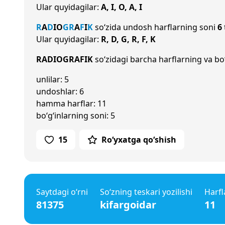
Ular quyidagilar:
A, I, O, A, I
R
A
D
I
O
G
R
A
F
I
K
so‘zida undosh harflarning soni
6
Ular quyidagilar:
R, D, G, R, F, K
RADIOGRAFIK
so‘zidagi barcha harflarning va bo‘
unlilar: 5
undoshlar: 6
hamma harflar: 11
bo‘g‘inlarning soni: 5
15
Ro‘yxatga qo‘shish
Saytdagi o‘rni
So‘zning teskari yozilishi
Harfl
81375
kifargoidar
11