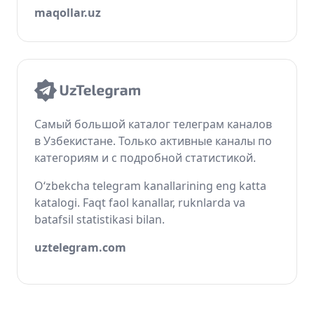
maqollar.uz
Самый большой каталог телеграм каналов
в Узбекистане. Только активные каналы по
категориям и с подробной статистикой.
O‘zbekcha telegram kanallarining eng katta
katalogi. Faqt faol kanallar, ruknlarda va
batafsil statistikasi bilan.
uztelegram.com