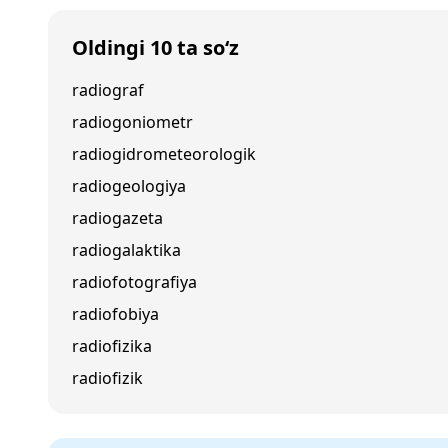
Oldingi 10 ta so‘z
radiograf
radiogoniometr
radiogidrometeorologik
radiogeologiya
radiogazeta
radiogalaktika
radiofotografiya
radiofobiya
radiofizika
radiofizik