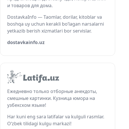
и товаров для дома.
DostavkaInfo — Taomlar, dorilar, kitoblar va
boshqa uy uchun kerakli bo‘lagan narsalarni
yetkazib berish xizmatlari bor servislar.
dostavkainfo.uz
Ежедневно только отборные анекдоты,
смешные картинки. Кузница юмора на
узбекском языке!
Har kuni eng sara latifalar va kulguli rasmlar.
O‘zbek tilidagi kulgu markazi!