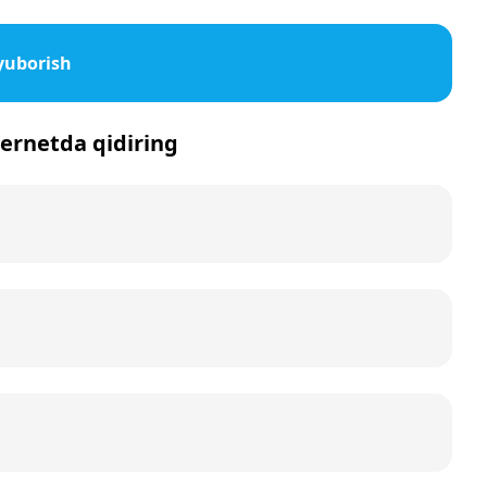
yuborish
nternetda qidiring