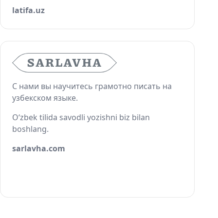
latifa.uz
С нами вы научитесь грамотно писать на
узбекском языке.
O‘zbek tilida savodli yozishni biz bilan
boshlang.
sarlavha.com