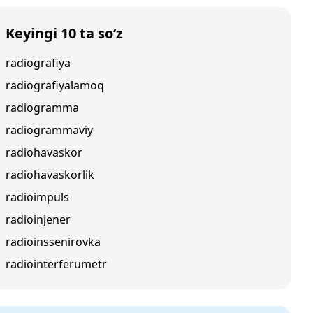
Keyingi 10 ta so‘z
radiografiya
radiografiyalamoq
radiogramma
radiogrammaviy
radiohavaskor
radiohavaskorlik
radioimpuls
radioinjener
radioinssenirovka
radiointerferumetr