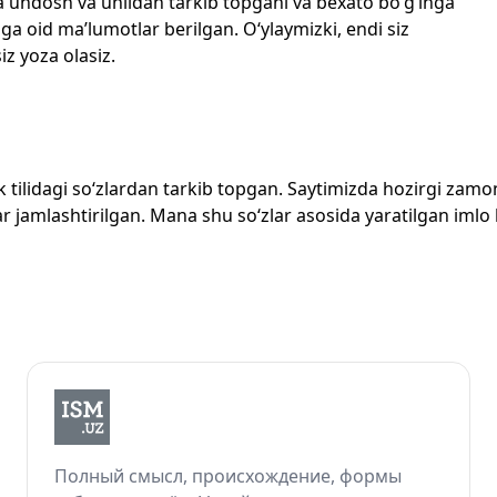
echta undosh va unlidan tarkib topgani va bexato bo‘g‘inga
ga oid ma’lumotlar berilgan. O‘ylaymizki, endi siz
iz yoza olasiz.
zbek tilidagi so‘zlardan tarkib topgan. Saytimizda hozirgi za
 jamlashtirilgan. Mana shu so‘zlar asosida yaratilgan imlo lug
Полный смысл, происхождение, формы