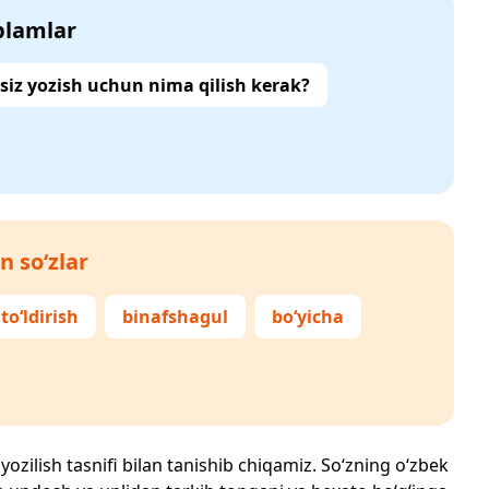
‘plamlar
siz yozish uchun nima qilish kerak?
n so‘zlar
to‘ldirish
binafshagul
bo‘yicha
yozilish tasnifi bilan tanishib chiqamiz. So‘zning o‘zbek