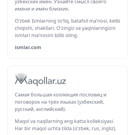
узбекских имён. Узнайте смысл своего
имени и имён близких.
O‘zbek Ismlarning to‘liq, batafsil ma’nosi, kelib
chiqishi, shakllari. O‘zingiz va yaqinlaringizni
ismlari ma’nosini bilib oling.
ismlar.com
Самая большая коллекция пословиц и
поговорок на трёх языках (узбекский,
русский, английский).
Maqol va naqllarning eng katta kolleksiyasi.
Har bir maqol uchta tilda (o‘zbek, rus, ingliz).