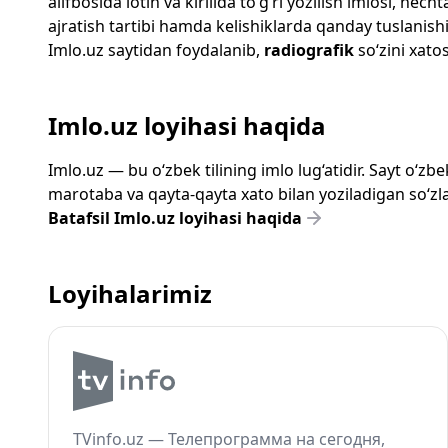
alifbosida lotin va kirillda to‘g‘ri yozilish imlosi, n
ajratish tartibi hamda kelishiklarda qanday tuslanishi
Imlo.uz
saytidan foydalanib,
radiografik
so‘zini xatos
Imlo.uz loyihasi haqida
Imlo.uz — bu o‘zbek tilining imlo lug‘atidir. Sayt o‘
marotaba va qayta-qayta xato bilan yoziladigan so‘zlar
Batafsil Imlo.uz loyihasi haqida
Loyihalarimiz
TVinfo.uz — Телепрограмма на сегодня,