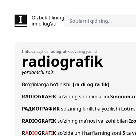
O‘zbek tilining
imlo lug‘ati
Imlo.uz
saytida
radiografik
so‘zining yozilishi
radiografik
yordamchi so‘z
Bo‘g‘inlarga bo‘linishi:
[ra-di-og-ra-fik]
RADIOGRAFIK
so‘zining sinonimlarini
Sinonim.u
РАДИОГРАФИК
so‘zining kirillcha yozilishi
Lotin
RADIOGRAFIK
so‘zining ma’nosi va izohi bilan
Iz
R
A
D
I
O
G
R
A
F
I
K
so‘zida unli harflarning soni
5
ta va