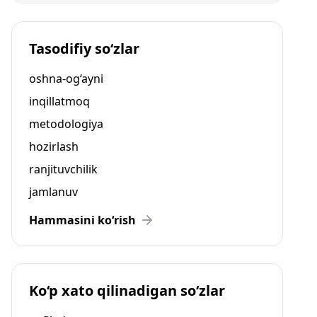
Tasodifiy so‘zlar
oshna-og‘ayni
inqillatmoq
metodologiya
hozirlash
ranjituvchilik
jamlanuv
Hammasini ko‘rish
Ko‘p xato qilinadigan so‘zlar