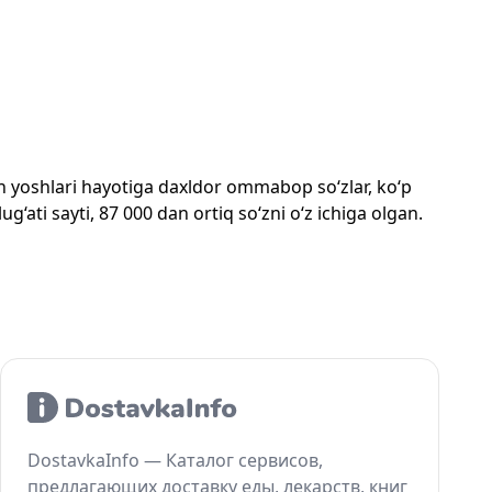
mon yoshlari hayotiga daxldor ommabop so‘zlar, ko‘p
‘ati sayti, 87 000 dan ortiq so‘zni o‘z ichiga olgan.
DostavkaInfo — Каталог сервисов,
предлагающих доставку еды, лекарств, книг