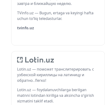
завтра и ближайшую неделю.
TVinfo.uz — Bugun, ertaga va keyingi hafta
uchun to‘liq teledasturlar.
tvinfo.uz
Lotin.uz — поможет транслитерировать с
узбекской кириллицы на латиницу и
обратно. Легко!
Lotin.uz — foydalanuvchilarga berilgan
matnni lotindan kirillga va aksincha o‘girish
xizmatini taklif etadi.