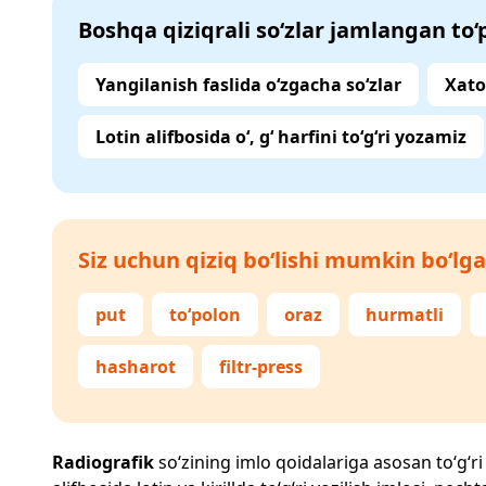
Boshqa qiziqrali so‘zlar jamlangan to
Yangilanish faslida o‘zgacha so‘zlar
Xato
Lotin alifbosida o‘, g‘ harfini to‘g‘ri yozamiz
Siz uchun qiziq bo‘lishi mumkin bo‘lga
put
to‘polon
oraz
hurmatli
hasharot
filtr-press
Radiografik
so‘zining imlo qoidalariga asosan to‘g‘ri 