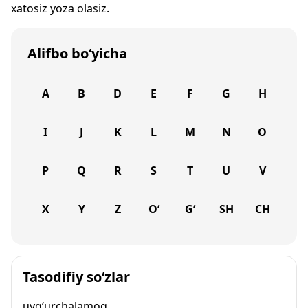
xatosiz yoza olasiz.
Alifbo bo‘yicha
A
B
D
E
F
G
H
I
J
K
L
M
N
O
P
Q
R
S
T
U
V
X
Y
Z
O‘
G‘
SH
CH
Tasodifiy so‘zlar
uyg‘urchalamoq