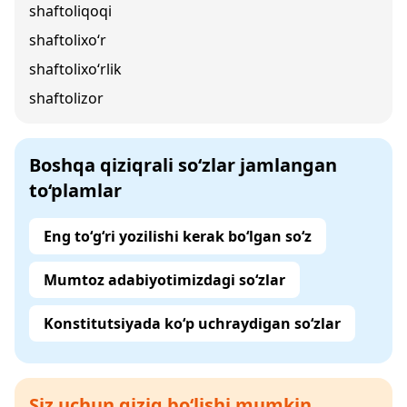
shaftoliqoqi
shaftolixo‘r
shaftolixo‘rlik
shaftolizor
Boshqa qiziqrali so‘zlar jamlangan
to‘plamlar
Eng to‘g‘ri yozilishi kerak bo‘lgan so‘z
Mumtoz adabiyotimizdagi so‘zlar
Konstitutsiyada ko‘p uchraydigan so‘zlar
Siz uchun qiziq bo‘lishi mumkin