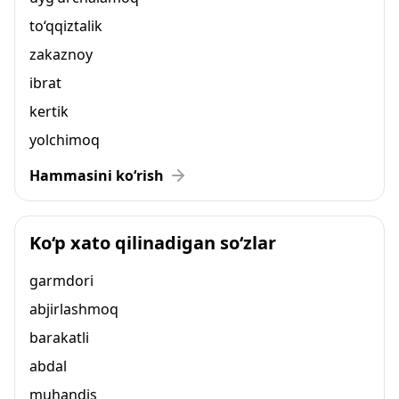
to‘qqiztalik
zakaznoy
ibrat
kertik
yolchimoq
Hammasini ko‘rish
Ko‘p xato qilinadigan so‘zlar
garmdori
abjirlashmoq
barakatli
abdal
muhandis