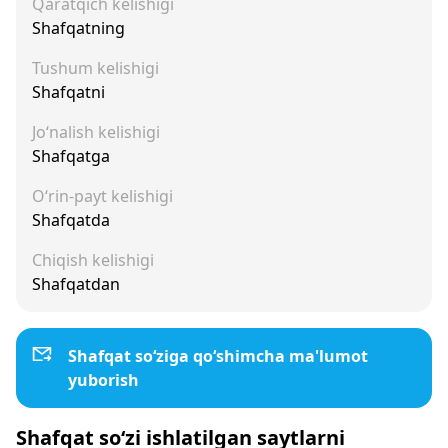
Qaratqich kelishigi
Shafqatning
Tushum kelishigi
Shafqatni
Jo‘nalish kelishigi
Shafqatga
O‘rin-payt kelishigi
Shafqatda
Chiqish kelishigi
Shafqatdan
Shafqat so‘ziga qo‘shimcha ma'lumot
yuborish
Shafqat so‘zi ishlatilgan saytlarni