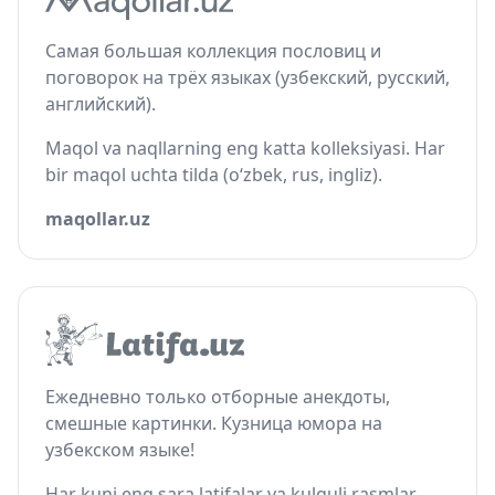
Самая большая коллекция пословиц и
поговорок на трёх языках (узбекский, русский,
английский).
Maqol va naqllarning eng katta kolleksiyasi. Har
bir maqol uchta tilda (o‘zbek, rus, ingliz).
maqollar.uz
Ежедневно только отборные анекдоты,
смешные картинки. Кузница юмора на
узбекском языке!
Har kuni eng sara latifalar va kulguli rasmlar.