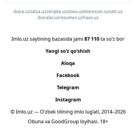
ibora.uz
salsa.uz
skripka.uz
slovo.uz
television.uz
vatt.uz
iboralar.uz
resumes.uz
havo.uz
Imlo.uz saytining bazasida jami
87 110
ta so‘z bor
Yangi so‘z qo‘shish
Aloqa
Facebook
Telegram
Instagram
© Imlo.uz — O‘zbek tilining imlo lug‘ati, 2014–2026
Obuna
va
GoodGroup
loyihasi.
18+