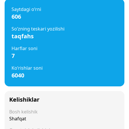
Saytdagi o‘rni
606
So‘zning teskari yozilishi
taqfahs
Harflar soni
7
Ko‘rishlar soni
6040
Kelishiklar
Bosh kelishik
Shafqat