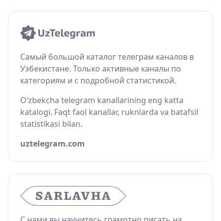
Самый большой каталог телеграм каналов в
Узбекистане. Только активные каналы по
категориям и с подробной статистикой.
O‘zbekcha telegram kanallarining eng katta
katalogi. Faqt faol kanallar, ruknlarda va batafsil
statistikasi bilan.
uztelegram.com
С нами вы научитесь грамотно писать на