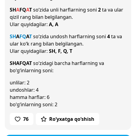
SH
A
F
Q
A
T
so‘zida unli harflarning soni
2
ta va ular
qizil rang bilan belgilangan.
Ular quyidagilar:
A, A
SH
A
F
Q
A
T
so‘zida undosh harflarning soni
4
ta va
ular ko‘k rang bilan belgilangan.
Ular quyidagilar:
SH, F, Q, T
SHAFQAT
so‘zidagi barcha harflarning va
bo‘g‘inlarning soni:
unlilar: 2
undoshlar: 4
hamma harflar: 6
bo‘g‘inlarning soni: 2
76
Ro‘yxatga qo‘shish