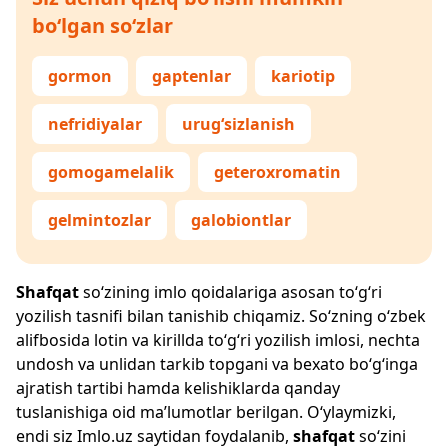
bo‘lgan so‘zlar
gormon
gaptenlar
kariotip
nefridiyalar
urug‘sizlanish
gomogamelalik
geteroxromatin
gelmintozlar
galobiontlar
Shafqat
so‘zining imlo qoidalariga asosan to‘g‘ri
yozilish tasnifi bilan tanishib chiqamiz. So‘zning o‘zbek
alifbosida lotin va kirillda to‘g‘ri yozilish imlosi, nechta
undosh va unlidan tarkib topgani va bexato bo‘g‘inga
ajratish tartibi hamda kelishiklarda qanday
tuslanishiga oid ma’lumotlar berilgan. O‘ylaymizki,
endi siz
Imlo.uz
saytidan foydalanib,
shafqat
so‘zini