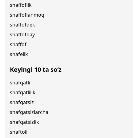
shaffoflik
shaffoflanmoq
shaffofdek
shaffofday
shaffof
shafelik
Keyingi 10 ta so‘z
shafqatli
shafqatlilik
shafqatsiz
shafqatsizlarcha
shafqatsizlik
shaftoli