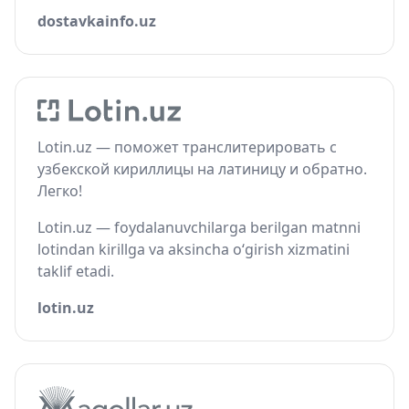
dostavkainfo.uz
Lotin.uz — поможет транслитерировать с
узбекской кириллицы на латиницу и обратно.
Легко!
Lotin.uz — foydalanuvchilarga berilgan matnni
lotindan kirillga va aksincha o‘girish xizmatini
taklif etadi.
lotin.uz