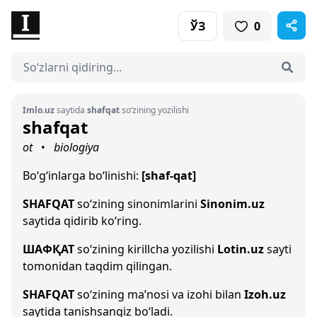
ЎЗ
0
Imlo.uz
saytida
shafqat
so‘zining yozilishi
shafqat
ot
biologiya
•
Bo‘g‘inlarga bo‘linishi:
[shaf-qat]
SHAFQAT
so‘zining sinonimlarini
Sinonim.uz
saytida qidirib ko‘ring.
ШАФҚАТ
so‘zining kirillcha yozilishi
Lotin.uz
sayti
tomonidan taqdim qilingan.
SHAFQAT
so‘zining ma’nosi va izohi bilan
Izoh.uz
saytida tanishsangiz bo‘ladi.