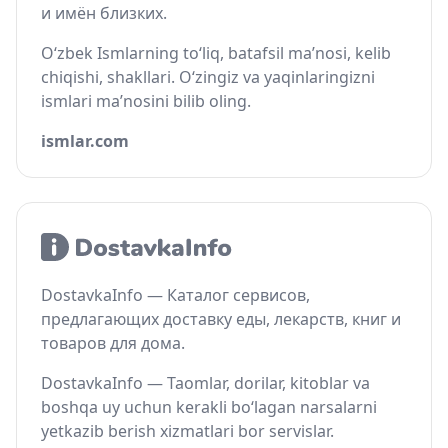
и имён близких.
O‘zbek Ismlarning to‘liq, batafsil ma’nosi, kelib
chiqishi, shakllari. O‘zingiz va yaqinlaringizni
ismlari ma’nosini bilib oling.
ismlar.com
DostavkaInfo — Каталог сервисов,
предлагающих доставку еды, лекарств, книг и
товаров для дома.
DostavkaInfo — Taomlar, dorilar, kitoblar va
boshqa uy uchun kerakli bo‘lagan narsalarni
yetkazib berish xizmatlari bor servislar.