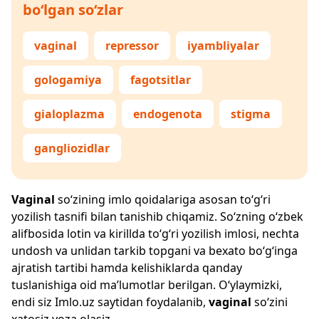
bo‘lgan so‘zlar
vaginal
repressor
iyambliyalar
gologamiya
fagotsitlar
gialoplazma
endogenota
stigma
gangliozidlar
Vaginal
so‘zining imlo qoidalariga asosan to‘g‘ri
yozilish tasnifi bilan tanishib chiqamiz. So‘zning o‘zbek
alifbosida lotin va kirillda to‘g‘ri yozilish imlosi, nechta
undosh va unlidan tarkib topgani va bexato bo‘g‘inga
ajratish tartibi hamda kelishiklarda qanday
tuslanishiga oid ma’lumotlar berilgan. O‘ylaymizki,
endi siz
Imlo.uz
saytidan foydalanib,
vaginal
so‘zini