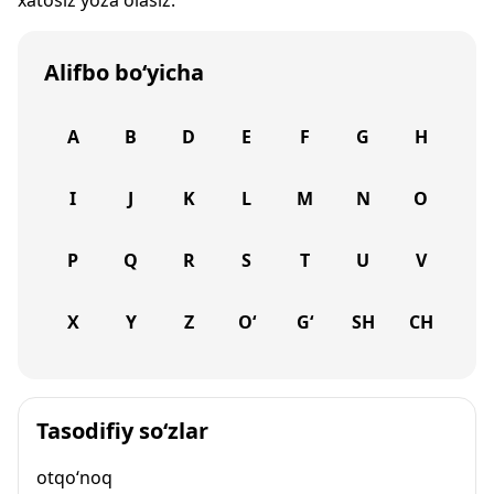
xatosiz yoza olasiz.
Alifbo bo‘yicha
A
B
D
E
F
G
H
I
J
K
L
M
N
O
P
Q
R
S
T
U
V
X
Y
Z
O‘
G‘
SH
CH
Tasodifiy so‘zlar
otqo‘noq