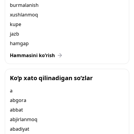
burmalanish
xushlanmoq
kupe
jazb
hamgap
Hammasini ko‘rish
Ko‘p xato qilinadigan so‘zlar
a
abgora
abbat
abjirlanmoq
abadiyat