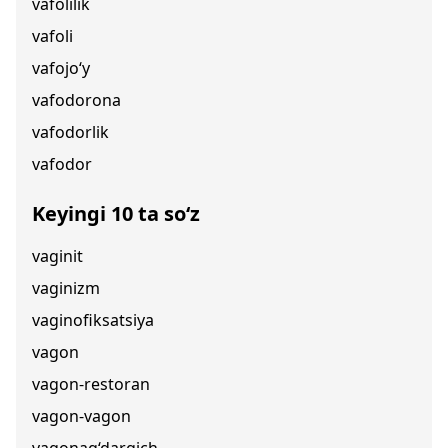
vafolilik
vafoli
vafojo‘y
vafodorona
vafodorlik
vafodor
Keyingi 10 ta so‘z
vaginit
vaginizm
vaginofiksatsiya
vagon
vagon-restoran
vagon-vagon