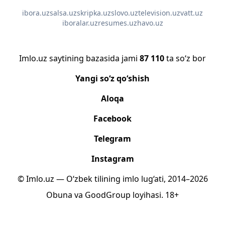
ibora.uz
salsa.uz
skripka.uz
slovo.uz
television.uz
vatt.uz
iboralar.uz
resumes.uz
havo.uz
Imlo.uz saytining bazasida jami
87 110
ta so‘z bor
Yangi so‘z qo‘shish
Aloqa
Facebook
Telegram
Instagram
© Imlo.uz — O‘zbek tilining imlo lug‘ati, 2014–2026
Obuna
va
GoodGroup
loyihasi.
18+