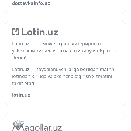
dostavkainfo.uz
Lotin.uz — поможет транслитерировать с
узбекской кириллицы на латиницу и обратно.
Легко!
Lotin.uz — foydalanuvchilarga berilgan matnni
lotindan kirillga va aksincha o‘girish xizmatini
taklif etadi.
lotin.uz