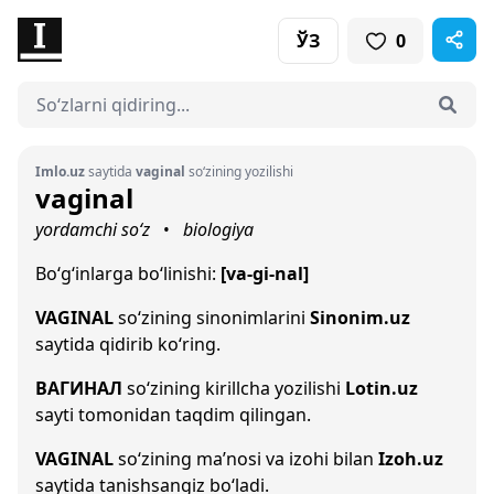
ЎЗ
0
Imlo.uz
saytida
vaginal
so‘zining yozilishi
vaginal
yordamchi so‘z
biologiya
•
Bo‘g‘inlarga bo‘linishi:
[va-gi-nal]
VAGINAL
so‘zining sinonimlarini
Sinonim.uz
saytida qidirib ko‘ring.
ВАГИНАЛ
so‘zining kirillcha yozilishi
Lotin.uz
sayti tomonidan taqdim qilingan.
VAGINAL
so‘zining ma’nosi va izohi bilan
Izoh.uz
saytida tanishsangiz bo‘ladi.