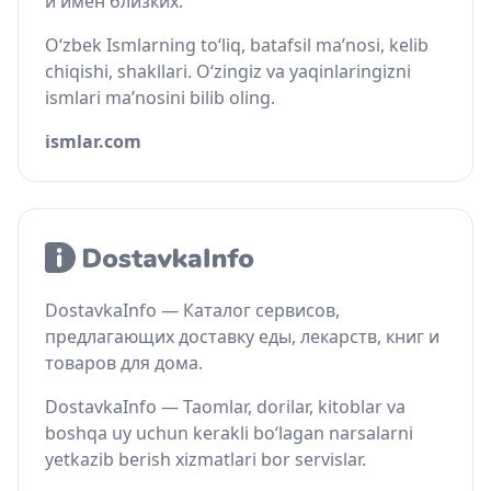
и имён близких.
O‘zbek Ismlarning to‘liq, batafsil ma’nosi, kelib
chiqishi, shakllari. O‘zingiz va yaqinlaringizni
ismlari ma’nosini bilib oling.
ismlar.com
DostavkaInfo — Каталог сервисов,
предлагающих доставку еды, лекарств, книг и
товаров для дома.
DostavkaInfo — Taomlar, dorilar, kitoblar va
boshqa uy uchun kerakli bo‘lagan narsalarni
yetkazib berish xizmatlari bor servislar.