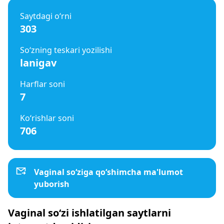
Saytdagi o‘rni
303
So‘zning teskari yozilishi
lanigav
Harflar soni
7
Ko‘rishlar soni
706
Vaginal so‘ziga qo‘shimcha ma'lumot
yuborish
Vaginal so‘zi ishlatilgan saytlarni