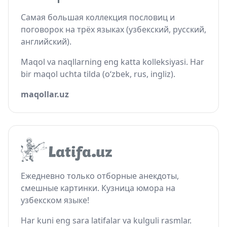
Самая большая коллекция пословиц и
поговорок на трёх языках (узбекский, русский,
английский).
Maqol va naqllarning eng katta kolleksiyasi. Har
bir maqol uchta tilda (o‘zbek, rus, ingliz).
maqollar.uz
Ежедневно только отборные анекдоты,
смешные картинки. Кузница юмора на
узбекском языке!
Har kuni eng sara latifalar va kulguli rasmlar.