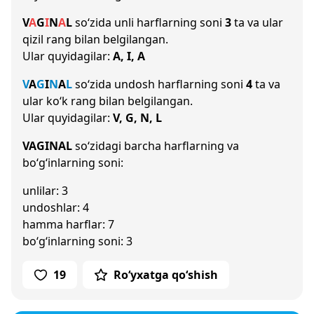
V
A
G
I
N
A
L
so‘zida unli harflarning soni
3
ta va ular
qizil rang bilan belgilangan.
Ular quyidagilar:
A, I, A
V
A
G
I
N
A
L
so‘zida undosh harflarning soni
4
ta va
ular ko‘k rang bilan belgilangan.
Ular quyidagilar:
V, G, N, L
VAGINAL
so‘zidagi barcha harflarning va
bo‘g‘inlarning soni:
unlilar: 3
undoshlar: 4
hamma harflar: 7
bo‘g‘inlarning soni: 3
19
Ro‘yxatga qo‘shish