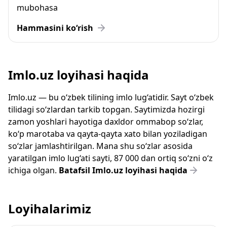
mubohasa
Hammasini ko‘rish
Imlo.uz loyihasi haqida
Imlo.uz — bu o‘zbek tilining imlo lug‘atidir. Sayt o‘zbek
tilidagi so‘zlardan tarkib topgan. Saytimizda hozirgi
zamon yoshlari hayotiga daxldor ommabop so‘zlar,
ko‘p marotaba va qayta-qayta xato bilan yoziladigan
so‘zlar jamlashtirilgan. Mana shu so‘zlar asosida
yaratilgan imlo lug‘ati sayti, 87 000 dan ortiq so‘zni o‘z
ichiga olgan.
Batafsil Imlo.uz loyihasi haqida
Loyihalarimiz