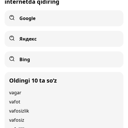
internetda qidiring
Google
Яндекс
Bing
Oldingi 10 ta so‘z
vagar
vafot
vafosizlik
vafosiz