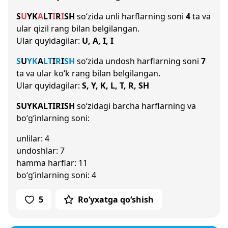
S
U
Y
K
A
L
T
I
R
I
SH
so‘zida unli harflarning soni
4
ta va
ular qizil rang bilan belgilangan.
Ular quyidagilar:
U, A, I, I
S
U
Y
K
A
L
T
I
R
I
SH
so‘zida undosh harflarning soni
7
ta va ular ko‘k rang bilan belgilangan.
Ular quyidagilar:
S, Y, K, L, T, R, SH
SUYKALTIRISH
so‘zidagi barcha harflarning va
bo‘g‘inlarning soni:
unlilar: 4
undoshlar: 7
hamma harflar: 11
bo‘g‘inlarning soni: 4
5
Ro‘yxatga qo‘shish