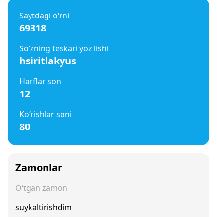
Saytdagi o‘rni
69318
So‘zning teskari yozilishi
hsiritlakyus
Harflar soni
12
Ko‘rishlar soni
80
Zamonlar
O‘tgan zamon
suykaltirishdim