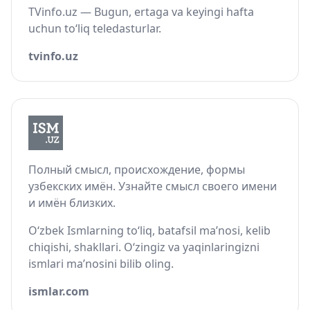
TVinfo.uz — Bugun, ertaga va keyingi hafta
uchun to‘liq teledasturlar.
tvinfo.uz
Полный смысл, происхождение, формы
узбекских имён. Узнайте смысл своего имени
и имён близких.
O‘zbek Ismlarning to‘liq, batafsil ma’nosi, kelib
chiqishi, shakllari. O‘zingiz va yaqinlaringizni
ismlari ma’nosini bilib oling.
ismlar.com