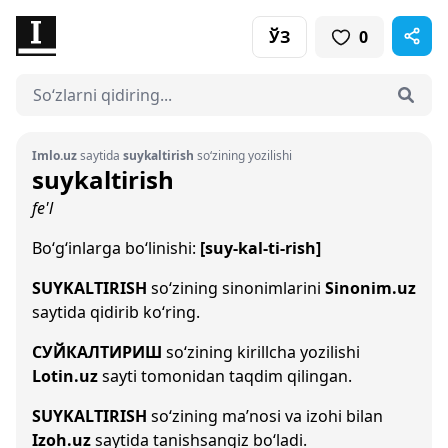
ЎЗ
0
Imlo.uz
saytida
suykaltirish
so‘zining yozilishi
suykaltirish
fe'l
Bo‘g‘inlarga bo‘linishi:
[suy-kal-ti-rish]
SUYKALTIRISH
so‘zining sinonimlarini
Sinonim.uz
saytida qidirib ko‘ring.
СУЙКАЛТИРИШ
so‘zining kirillcha yozilishi
Lotin.uz
sayti tomonidan taqdim qilingan.
SUYKALTIRISH
so‘zining ma’nosi va izohi bilan
Izoh.uz
saytida tanishsangiz bo‘ladi.