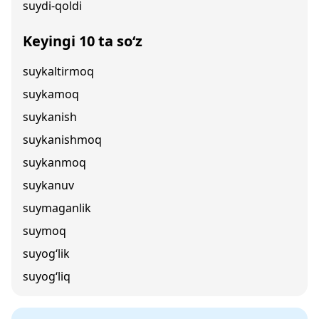
suydi-qoldi
Keyingi 10 ta so‘z
suykaltirmoq
suykamoq
suykanish
suykanishmoq
suykanmoq
suykanuv
suymaganlik
suymoq
suyog‘lik
suyog‘liq