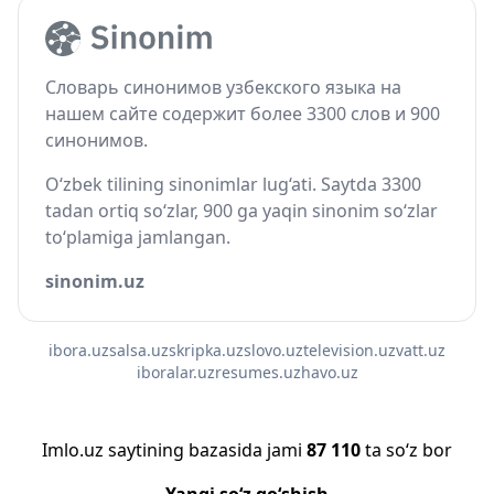
Словарь синонимов узбекского языка на
нашем сайте содержит более 3300 слов и 900
синонимов.
O‘zbek tilining sinonimlar lug‘ati. Saytda 3300
tadan ortiq so‘zlar, 900 ga yaqin sinonim so‘zlar
to‘plamiga jamlangan.
sinonim.uz
ibora.uz
salsa.uz
skripka.uz
slovo.uz
television.uz
vatt.uz
iboralar.uz
resumes.uz
havo.uz
Imlo.uz saytining bazasida jami
87 110
ta so‘z bor
Yangi so‘z qo‘shish