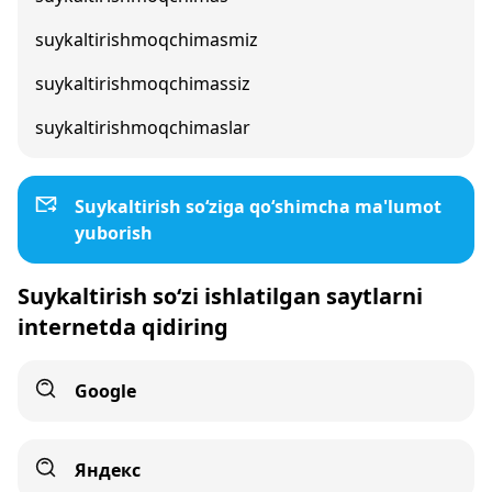
suykaltirishmoqchimasmiz
suykaltirishmoqchimassiz
suykaltirishmoqchimaslar
Suykaltirish so‘ziga qo‘shimcha ma'lumot
yuborish
Suykaltirish so‘zi ishlatilgan saytlarni
internetda qidiring
Google
Яндекс