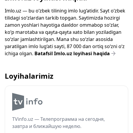
Imlo.uz — bu o‘zbek tilining imlo lug‘atidir. Sayt o‘zbek
tilidagi so‘zlardan tarkib topgan. Saytimizda hozirgi
zamon yoshlari hayotiga daxldor ommabop so‘zlar,
ko‘p marotaba va qayta-qayta xato bilan yoziladigan
so‘zlar jamlashtirilgan. Mana shu so‘zlar asosida
yaratilgan imlo lug‘ati sayti, 87 000 dan ortiq so‘zni o‘z
ichiga olgan.
Batafsil Imlo.uz loyihasi haqida
Loyihalarimiz
TVinfo.uz — Телепрограмма на сегодня,
завтра и ближайшую неделю.