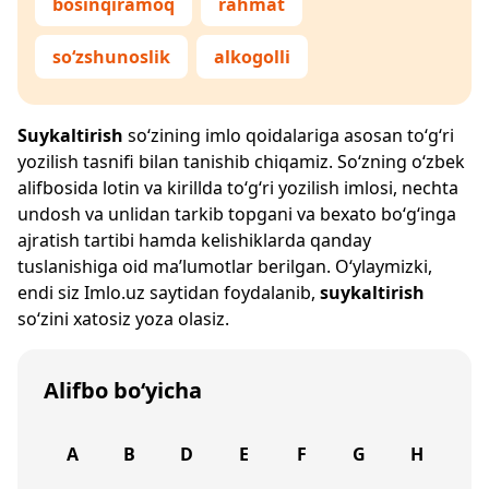
bosinqiramoq
rahmat
so‘zshunoslik
alkogolli
Suykaltirish
so‘zining imlo qoidalariga asosan to‘g‘ri
yozilish tasnifi bilan tanishib chiqamiz. So‘zning o‘zbek
alifbosida lotin va kirillda to‘g‘ri yozilish imlosi, nechta
undosh va unlidan tarkib topgani va bexato bo‘g‘inga
ajratish tartibi hamda kelishiklarda qanday
tuslanishiga oid ma’lumotlar berilgan. O‘ylaymizki,
endi siz
Imlo.uz
saytidan foydalanib,
suykaltirish
so‘zini xatosiz yoza olasiz.
Alifbo bo‘yicha
A
B
D
E
F
G
H