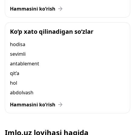
Hammasini ko‘rish
Ko‘p xato qilinadigan so‘zlar
hodisa
sevimli
antablement
qit’a
hol
abdolvash
Hammasini ko‘rish
Imlo.uz loyihasi haqida