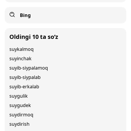
Bing
Oldingi 10 ta so‘z
suykalmoq
suyinchak
suyib-siypalamoq
suyib-siypalab
suyib-erkalab
suygulik
suygudek
suydirmoq
suydirish