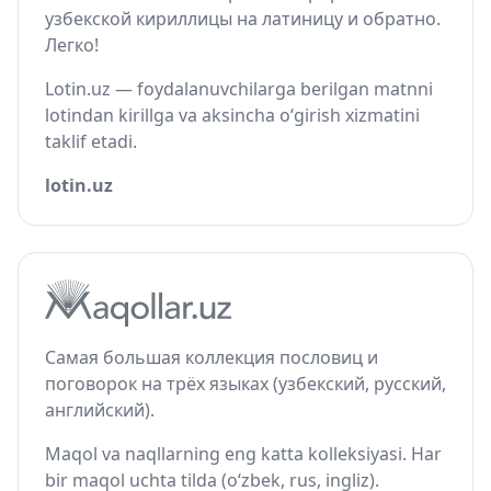
узбекской кириллицы на латиницу и обратно.
Легко!
Lotin.uz — foydalanuvchilarga berilgan matnni
lotindan kirillga va aksincha o‘girish xizmatini
taklif etadi.
lotin.uz
Самая большая коллекция пословиц и
поговорок на трёх языках (узбекский, русский,
английский).
Maqol va naqllarning eng katta kolleksiyasi. Har
bir maqol uchta tilda (o‘zbek, rus, ingliz).