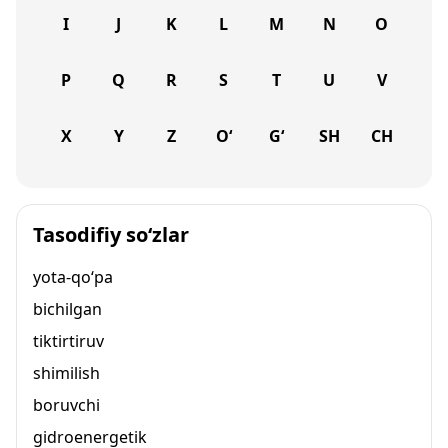
I
J
K
L
M
N
O
P
Q
R
S
T
U
V
X
Y
Z
O‘
G‘
SH
CH
Tasodifiy so‘zlar
yota-qo‘pa
bichilgan
tiktirtiruv
shimilish
boruvchi
gidroenergetik