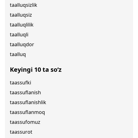
taalluqsizlik
taalluqsiz
taalluqlilik
taalluqli
taalluqdor
taalluq
Keyingi 10 ta so‘z
taassufki
taassuflanish
taassuflanishlik
taassuflanmoq
taassufomuz
taassurot