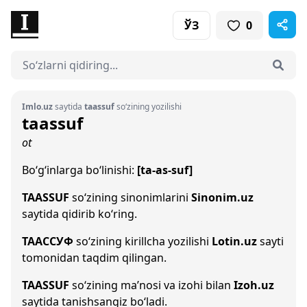
ЎЗ
0
Imlo.uz
saytida
taassuf
so‘zining yozilishi
taassuf
ot
Bo‘g‘inlarga bo‘linishi:
[ta-as-suf]
TAASSUF
so‘zining sinonimlarini
Sinonim.uz
saytida qidirib ko‘ring.
ТААССУФ
so‘zining kirillcha yozilishi
Lotin.uz
sayti
tomonidan taqdim qilingan.
TAASSUF
so‘zining ma’nosi va izohi bilan
Izoh.uz
saytida tanishsangiz bo‘ladi.