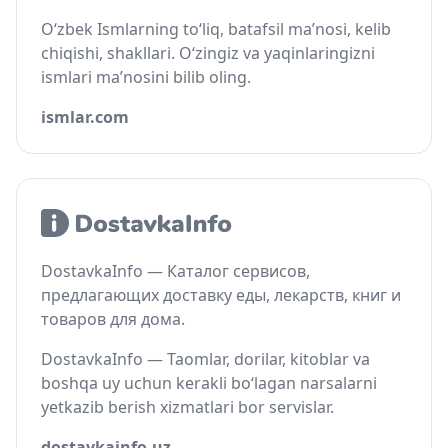
O‘zbek Ismlarning to‘liq, batafsil ma’nosi, kelib
chiqishi, shakllari. O‘zingiz va yaqinlaringizni
ismlari ma’nosini bilib oling.
ismlar.com
DostavkaInfo — Каталог сервисов,
предлагающих доставку еды, лекарств, книг и
товаров для дома.
DostavkaInfo — Taomlar, dorilar, kitoblar va
boshqa uy uchun kerakli bo‘lagan narsalarni
yetkazib berish xizmatlari bor servislar.
dostavkainfo.uz