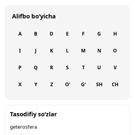
Alifbo bo‘yicha
A
B
D
E
F
G
H
I
J
K
L
M
N
O
P
Q
R
S
T
U
V
X
Y
Z
O‘
G‘
SH
CH
Tasodifiy so‘zlar
geterosfera