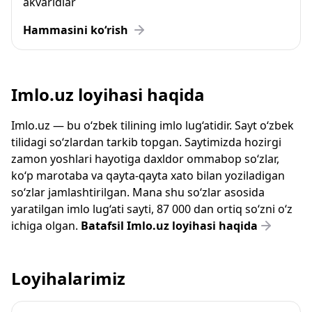
akvaridlar
Hammasini ko‘rish
Imlo.uz loyihasi haqida
Imlo.uz — bu o‘zbek tilining imlo lug‘atidir. Sayt o‘zbek
tilidagi so‘zlardan tarkib topgan. Saytimizda hozirgi
zamon yoshlari hayotiga daxldor ommabop so‘zlar,
ko‘p marotaba va qayta-qayta xato bilan yoziladigan
so‘zlar jamlashtirilgan. Mana shu so‘zlar asosida
yaratilgan imlo lug‘ati sayti, 87 000 dan ortiq so‘zni o‘z
ichiga olgan.
Batafsil Imlo.uz loyihasi haqida
Loyihalarimiz