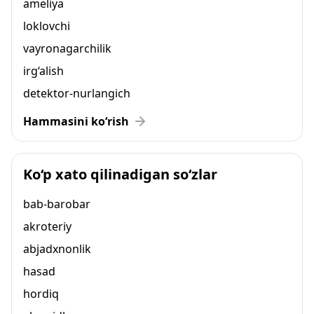
ameliya
loklovchi
vayronagarchilik
irg‘alish
detektor-nurlangich
Hammasini ko‘rish
Ko‘p xato qilinadigan so‘zlar
bab-barobar
akroteriy
abjadxnonlik
hasad
hordiq