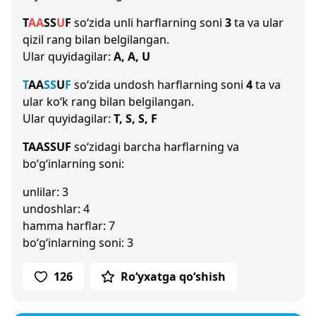
T
A
A
S
S
U
F
so‘zida unli harflarning soni
3
ta va ular
qizil rang bilan belgilangan.
Ular quyidagilar:
A, A, U
T
A
A
S
S
U
F
so‘zida undosh harflarning soni
4
ta va
ular ko‘k rang bilan belgilangan.
Ular quyidagilar:
T, S, S, F
TAASSUF
so‘zidagi barcha harflarning va
bo‘g‘inlarning soni:
unlilar: 3
undoshlar: 4
hamma harflar: 7
bo‘g‘inlarning soni: 3
126
Ro‘yxatga qo‘shish