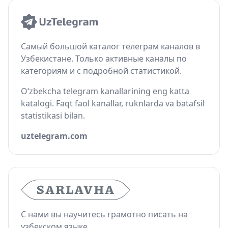
Самый большой каталог телеграм каналов в
Узбекистане. Только активные каналы по
категориям и с подробной статистикой.
O‘zbekcha telegram kanallarining eng katta
katalogi. Faqt faol kanallar, ruknlarda va batafsil
statistikasi bilan.
uztelegram.com
С нами вы научитесь грамотно писать на
узбекском языке.