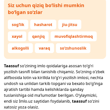
Siz uchun qiziq bo‘lishi mumkin
bo‘lgan so‘zlar
sog‘lik
hasharot
jiu-jitsu
xayol
qanjiq
muvofiqlashtirmoq
alkogolli
varaq
so‘zshunoslik
Taassuf
so‘zining imlo qoidalariga asosan to‘g‘ri
yozilish tasnifi bilan tanishib chiqamiz. So‘zning o‘zbek
alifbosida lotin va kirillda to‘g‘ri yozilish imlosi, nechta
undosh va unlidan tarkib topgani va bexato bo‘g‘inga
ajratish tartibi hamda kelishiklarda qanday
tuslanishiga oid ma’lumotlar berilgan. O‘ylaymizki,
endi siz
Imlo.uz
saytidan foydalanib,
taassuf
so‘zini
xatosiz yoza olasiz.