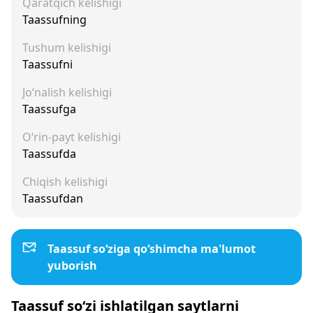
Qaratqich kelishigi
Taassufning
Tushum kelishigi
Taassufni
Jo‘nalish kelishigi
Taassufga
O‘rin-payt kelishigi
Taassufda
Chiqish kelishigi
Taassufdan
Taassuf so‘ziga qo‘shimcha ma'lumot
yuborish
Taassuf so‘zi ishlatilgan saytlarni