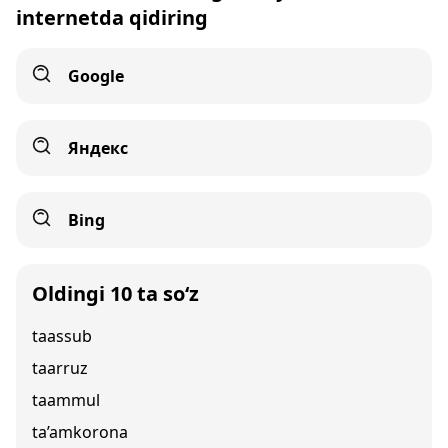
internetda qidiring
Google
Яндекс
Bing
Oldingi 10 ta so‘z
taassub
taarruz
taammul
ta’amkorona