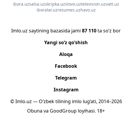
ibora.uz
salsa.uz
skripka.uz
slovo.uz
television.uz
vatt.uz
iboralar.uz
resumes.uz
havo.uz
Imlo.uz saytining bazasida jami
87 110
ta so‘z bor
Yangi so‘z qo‘shish
Aloqa
Facebook
Telegram
Instagram
© Imlo.uz — O‘zbek tilining imlo lug‘ati, 2014–2026
Obuna
va
GoodGroup
loyihasi.
18+