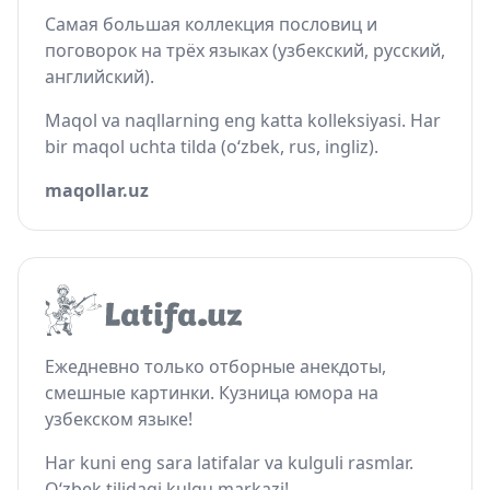
Самая большая коллекция пословиц и
поговорок на трёх языках (узбекский, русский,
английский).
Maqol va naqllarning eng katta kolleksiyasi. Har
bir maqol uchta tilda (o‘zbek, rus, ingliz).
maqollar.uz
Ежедневно только отборные анекдоты,
смешные картинки. Кузница юмора на
узбекском языке!
Har kuni eng sara latifalar va kulguli rasmlar.
O‘zbek tilidagi kulgu markazi!