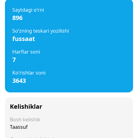
Saytdagi o‘rni
896
So‘zning teskari yozilishi
fussaat
Harflar soni
7
Ko‘rishlar soni
3643
Kelishiklar
Bosh kelishik
Taassuf