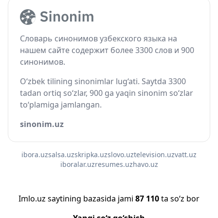
Словарь синонимов узбекского языка на
нашем сайте содержит более 3300 слов и 900
синонимов.
O‘zbek tilining sinonimlar lug‘ati. Saytda 3300
tadan ortiq so‘zlar, 900 ga yaqin sinonim so‘zlar
to‘plamiga jamlangan.
sinonim.uz
ibora.uz
salsa.uz
skripka.uz
slovo.uz
television.uz
vatt.uz
iboralar.uz
resumes.uz
havo.uz
Imlo.uz saytining bazasida jami
87 110
ta so‘z bor
Yangi so‘z qo‘shish