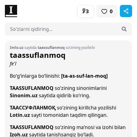
ЎЗ
0
Imlo.uz
saytida
taassuflanmoq
so‘zining yozilishi
taassuflanmoq
fe'l
Bo‘g‘inlarga bo‘linishi:
[ta-as-suf-lan-moq]
TAASSUFLANMOQ
so‘zining sinonimlarini
Sinonim.uz
saytida qidirib ko‘ring.
ТААССУФЛАНМОҚ
so‘zining kirillcha yozilishi
Lotin.uz
sayti tomonidan taqdim qilingan.
TAASSUFLANMOQ
so‘zining ma’nosi va izohi bilan
Izoh.uz
saytida tanishsangiz bo‘ladi.