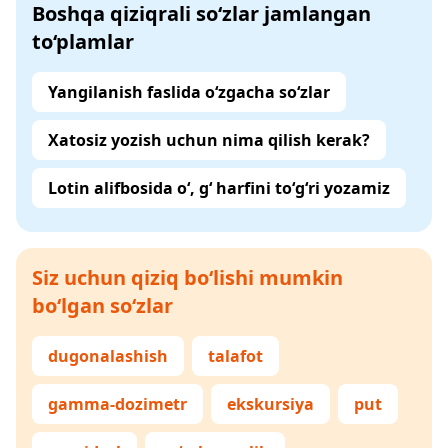
Boshqa qiziqrali so‘zlar jamlangan
to‘plamlar
Yangilanish faslida o‘zgacha so‘zlar
Xatosiz yozish uchun nima qilish kerak?
Lotin alifbosida o‘, g‘ harfini to‘g‘ri yozamiz
Siz uchun qiziq bo‘lishi mumkin
bo‘lgan so‘zlar
dugonalashish
talafot
gamma-dozimetr
ekskursiya
put