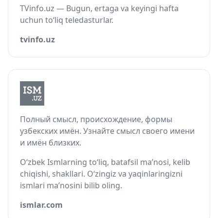
TVinfo.uz — Bugun, ertaga va keyingi hafta
uchun to‘liq teledasturlar.
tvinfo.uz
Полный смысл, происхождение, формы
узбекских имён. Узнайте смысл своего имени
и имён близких.
O‘zbek Ismlarning to‘liq, batafsil ma’nosi, kelib
chiqishi, shakllari. O‘zingiz va yaqinlaringizni
ismlari ma’nosini bilib oling.
ismlar.com