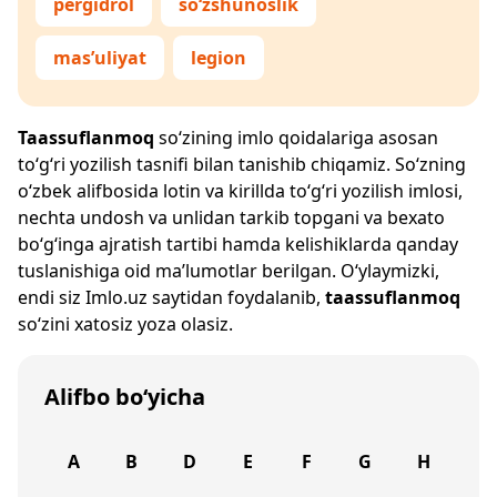
pergidrol
so‘zshunoslik
mas’uliyat
legion
Taassuflanmoq
so‘zining imlo qoidalariga asosan
to‘g‘ri yozilish tasnifi bilan tanishib chiqamiz. So‘zning
o‘zbek alifbosida lotin va kirillda to‘g‘ri yozilish imlosi,
nechta undosh va unlidan tarkib topgani va bexato
bo‘g‘inga ajratish tartibi hamda kelishiklarda qanday
tuslanishiga oid ma’lumotlar berilgan. O‘ylaymizki,
endi siz
Imlo.uz
saytidan foydalanib,
taassuflanmoq
so‘zini xatosiz yoza olasiz.
Alifbo bo‘yicha
A
B
D
E
F
G
H