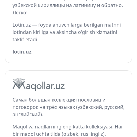
узбекской кириллицы на латиницу и обратно.
Легко!
Lotin.uz — foydalanuvchilarga berilgan matnni
lotindan kirillga va aksincha o‘girish xizmatini
taklif etadi.
lotin.uz
Самая большая коллекция пословиц и
поговорок на трёх языках (узбекский, русский,
английский).
Maqol va naqllarning eng katta kolleksiyasi. Har
bir maqol uchta tilda (o‘zbek, rus, ingliz).