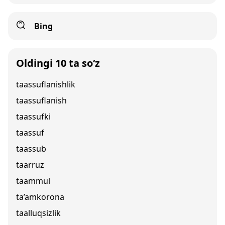
Bing
Oldingi 10 ta so‘z
taassuflanishlik
taassuflanish
taassufki
taassuf
taassub
taarruz
taammul
ta’amkorona
taalluqsizlik