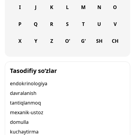
I
J
K
L
M
N
O
P
Q
R
S
T
U
V
X
Y
Z
O‘
G‘
SH
CH
Tasodifiy so‘zlar
endokrinologiya
davralanish
tantiqlanmoq
mexanik-ustoz
domulla
kuchaytirma