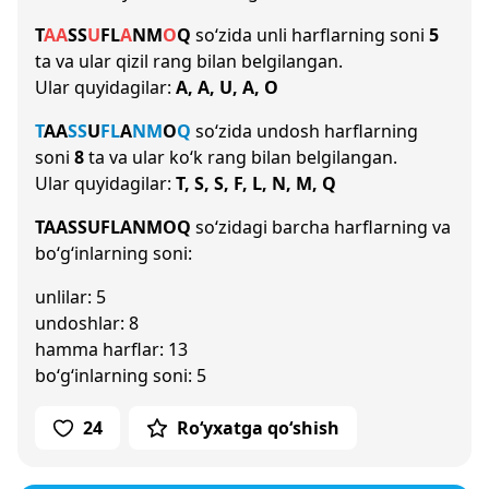
T
A
A
S
S
U
F
L
A
N
M
O
Q
so‘zida unli harflarning soni
5
ta va ular qizil rang bilan belgilangan.
Ular quyidagilar:
A, A, U, A, O
T
A
A
S
S
U
F
L
A
N
M
O
Q
so‘zida undosh harflarning
soni
8
ta va ular ko‘k rang bilan belgilangan.
Ular quyidagilar:
T, S, S, F, L, N, M, Q
TAASSUFLANMOQ
so‘zidagi barcha harflarning va
bo‘g‘inlarning soni:
unlilar: 5
undoshlar: 8
hamma harflar: 13
bo‘g‘inlarning soni: 5
24
Ro‘yxatga qo‘shish