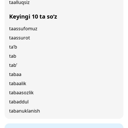
taalluqsiz
Keyingi 10 ta so‘z
taassufomuz
taassurot
ta’b
tab
tab’
tabaa
tabaalik
tabaasozlik
tabaddul
tabanuklanish