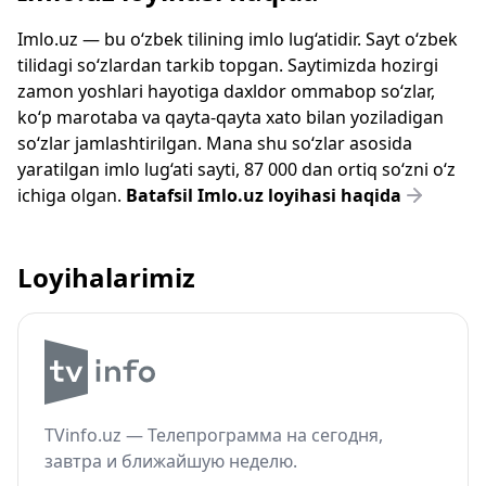
Imlo.uz — bu o‘zbek tilining imlo lug‘atidir. Sayt o‘zbek
tilidagi so‘zlardan tarkib topgan. Saytimizda hozirgi
zamon yoshlari hayotiga daxldor ommabop so‘zlar,
ko‘p marotaba va qayta-qayta xato bilan yoziladigan
so‘zlar jamlashtirilgan. Mana shu so‘zlar asosida
yaratilgan imlo lug‘ati sayti, 87 000 dan ortiq so‘zni o‘z
ichiga olgan.
Batafsil Imlo.uz loyihasi haqida
Loyihalarimiz
TVinfo.uz — Телепрограмма на сегодня,
завтра и ближайшую неделю.