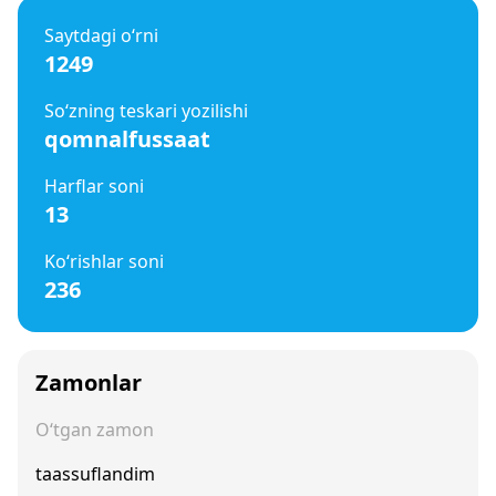
Saytdagi o‘rni
1249
So‘zning teskari yozilishi
qomnalfussaat
Harflar soni
13
Ko‘rishlar soni
236
Zamonlar
O‘tgan zamon
taassuflandim