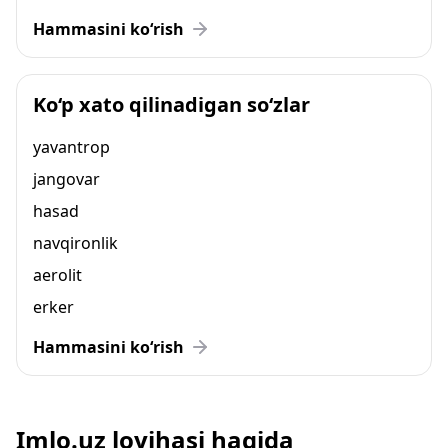
Hammasini ko‘rish
Ko‘p xato qilinadigan so‘zlar
yavantrop
jangovar
hasad
navqironlik
aerolit
erker
Hammasini ko‘rish
Imlo.uz loyihasi haqida